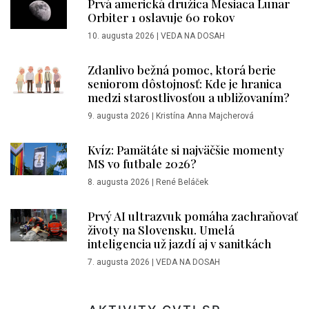
Prvá americká družica Mesiaca Lunar
Orbiter 1 oslavuje 60 rokov
10. augusta 2026
|
VEDA NA DOSAH
Zdanlivo bežná pomoc, ktorá berie
seniorom dôstojnosť: Kde je hranica
medzi starostlivosťou a ubližovaním?
9. augusta 2026
|
Kristína Anna Majcherová
Kvíz: Pamätáte si najväčšie momenty
MS vo futbale 2026?
8. augusta 2026
|
René Beláček
Prvý AI ultrazvuk pomáha zachraňovať
životy na Slovensku. Umelá
inteligencia už jazdí aj v sanitkách
7. augusta 2026
|
VEDA NA DOSAH