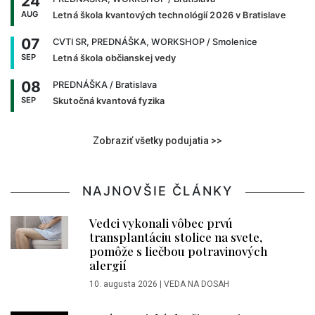
24
AUG
Letná škola kvantových technológií 2026 v Bratislave
07
CVTI SR, PREDNÁŠKA, WORKSHOP
/ Smolenice
SEP
Letná škola občianskej vedy
08
PREDNÁŠKA
/ Bratislava
SEP
Skutočná kvantová fyzika
Zobraziť všetky podujatia >>
NAJNOVŠIE ČLÁNKY
Vedci vykonali vôbec prvú
transplantáciu stolice na svete,
pomôže s liečbou potravinových
alergií
10. augusta 2026
|
VEDA NA DOSAH