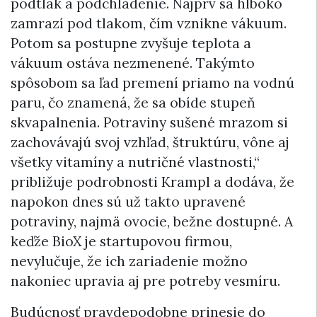
podtlak a podchladenie. Najprv sa hlboko
zamrazí pod tlakom, čím vznikne vákuum.
Potom sa postupne zvyšuje teplota a
vákuum ostáva nezmenené. Takýmto
spôsobom sa ľad premení priamo na vodnú
paru, čo znamená, že sa obíde stupeň
skvapalnenia. Potraviny sušené mrazom si
zachovávajú svoj vzhľad, štruktúru, vône aj
všetky vitamíny a nutričné vlastnosti,“
približuje podrobnosti Krampl a dodáva, že
napokon dnes sú už takto upravené
potraviny, najmä ovocie, bežne dostupné. A
keďže BioX je startupovou firmou,
nevylučuje, že ich zariadenie možno
nakoniec upravia aj pre potreby vesmíru.
Budúcnosť pravdepodobne prinesie do