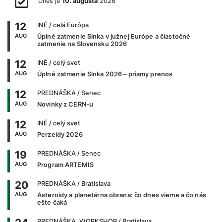
Dnes je
10. augusta
2026
12
INÉ
/ celá Európa
AUG
Úplné zatmenie Slnka v južnej Európe a čiastočné
zatmenie na Slovensku 2026
12
INÉ
/ celý svet
AUG
Úplné zatmenie Slnka 2026 – priamy prenos
12
PREDNÁŠKA
/ Senec
AUG
Novinky z CERN-u
12
INÉ
/ celý svet
AUG
Perzeidy 2026
19
PREDNÁŠKA
/ Senec
AUG
Program ARTEMIS
20
PREDNÁŠKA
/ Bratislava
AUG
Asteroidy a planetárna obrana: čo dnes vieme a čo nás
ešte čaká
PREDNÁŠKA, WORKSHOP
/ Bratislava