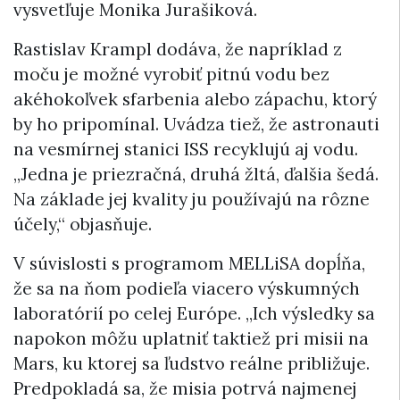
vysvetľuje Monika Jurašiková.
Rastislav Krampl dodáva, že napríklad z
moču je možné vyrobiť pitnú vodu bez
akéhokoľvek sfarbenia alebo zápachu, ktorý
by ho pripomínal. Uvádza tiež, že astronauti
na vesmírnej stanici ISS recyklujú aj vodu.
„Jedna je priezračná, druhá žltá, ďalšia šedá.
Na základe jej kvality ju používajú na rôzne
účely,“ objasňuje.
V súvislosti s programom MELLiSA dopĺňa,
že sa na ňom podieľa viacero výskumných
laboratórií po celej Európe. „Ich výsledky sa
napokon môžu uplatniť taktiež pri misii na
Mars, ku ktorej sa ľudstvo reálne približuje.
Predpokladá sa, že misia potrvá najmenej