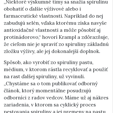
„Niektoré výskumné tímy sa snažia spirulinu
obohatiť o ďalšie výživové alebo i
farmaceutické vlastnosti. Napríklad do nej
zabudujú selén, vďaka ktorému získa navyše
antioxidačné vlastnosti a môže pôsobiť aj
protinádorovo,“ hovorí Krampl a zdôrazňuje,
že cieľom nie je spraviť zo spiruliny základnú
zložku výživy, ale jej dokonalejší doplnok.
Spôsob, ako vyrobiť zo spiruliny pastu,
médium, v ktorom rástla recyklovať a použiť
na rast ďalšej spiruliny, už vyvinuli.
„Chystáme sa o tom publikovať odborný
článok, ktorý momentálne posudzujú
odborníci z radov vedcov. Máme už aj nákres
zariadenia, v ktorom sa cyklický proces
pestovania spiruliny a jej premeny na pastu