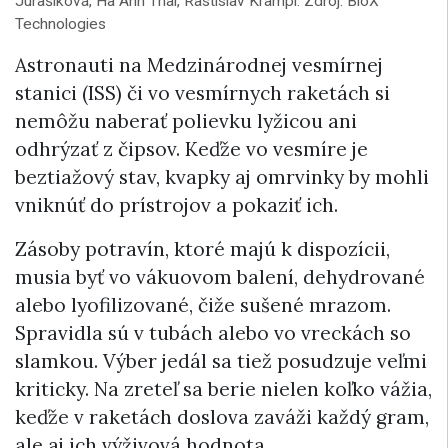
Jurašiková, Ha Anh Thai, Rastislav Krampl. Zdroj: BioX
Technologies
Astronauti na Medzinárodnej vesmírnej
stanici (ISS) či vo vesmírnych raketách si
nemôžu naberať polievku lyžicou ani
odhrýzať z čipsov. Keďže vo vesmíre je
beztiažový stav, kvapky aj omrvinky by mohli
vniknúť do prístrojov a pokaziť ich.
Zásoby potravín, ktoré majú k dispozícii,
musia byť vo vákuovom balení, dehydrované
alebo lyofilizované, čiže sušené mrazom.
Spravidla sú v tubách alebo vo vreckách so
slamkou. Výber jedál sa tiež posudzuje veľmi
kriticky. Na zreteľ sa berie nielen koľko vážia,
keďže v raketách doslova zaváži každý gram,
ale aj ich výživová hodnota.