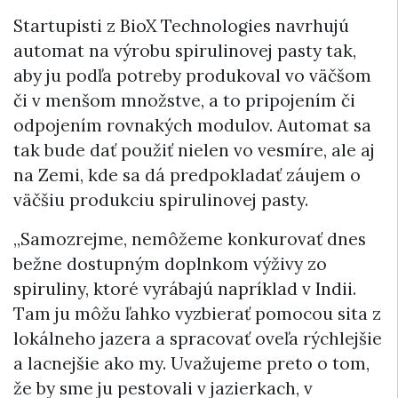
Startupisti z BioX Technologies navrhujú
automat na výrobu spirulinovej pasty tak,
aby ju podľa potreby produkoval vo väčšom
či v menšom množstve, a to pripojením či
odpojením rovnakých modulov. Automat sa
tak bude dať použiť nielen vo vesmíre, ale aj
na Zemi, kde sa dá predpokladať záujem o
väčšiu produkciu spirulinovej pasty.
„Samozrejme, nemôžeme konkurovať dnes
bežne dostupným doplnkom výživy zo
spiruliny, ktoré vyrábajú napríklad v Indii.
Tam ju môžu ľahko vyzbierať pomocou sita z
lokálneho jazera a spracovať oveľa rýchlejšie
a lacnejšie ako my. Uvažujeme preto o tom,
že by sme ju pestovali v jazierkach, v