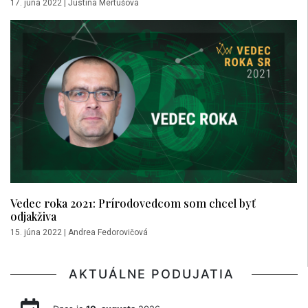
17. júna 2022
|
Justína Mertušová
Vedec roka 2021: Prírodovedcom som chcel byť
odjakživa
15. júna 2022
|
Andrea Fedorovičová
AKTUÁLNE PODUJATIA