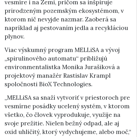
vesmíre i na Zemi, pričom sa inšpiruje
prirodzeným pozemským ekosystémom, v
ktorom nič nevyjde nazmar. Zaoberá sa
napríklad aj pestovaním jedla a recykláciou
plynov.
Viac výskumný program MELLiSA a vývoj
„spirulinového automatu“ približujú
environmentalistka Monika Jurašiková a
projektový manažér Rastislav Krampl
spoločnosti BioX Technologies.
„MELLiSA sa snaží vytvoriť v priestoroch pre
vesmírne posádky ucelený systém, v ktorom
všetko, čo človek vyprodukuje, využije na
svoje prežitie. Nielen bežný odpad, ale aj
oxid uhličitý, ktorý vydychujeme, alebo moč,“