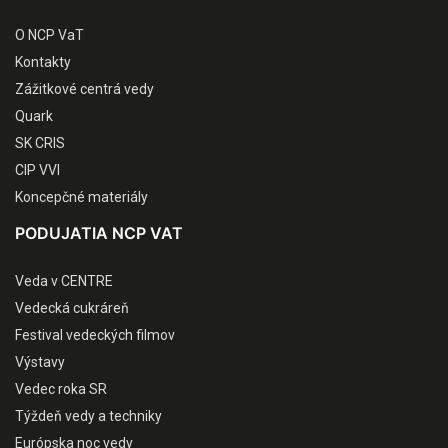
O NCP VaT
Kontakty
Zážitkové centrá vedy
Quark
SK CRIS
CIP VVI
Koncepčné materiály
PODUJATIA NCP VAT
Veda v CENTRE
Vedecká cukráreň
Festival vedeckých filmov
Výstavy
Vedec roka SR
Týždeň vedy a techniky
Európska noc vedy