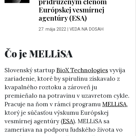
pridruženým členom
Európskej vesmírnej
agentúry (ESA)
27. mája 2022
|
VEDA NA DOSAH
Čo je MELLiSA
Slovenský startup
BioX Technologies
vyvíja
zariadenie, ktoré by spirulinu získavalo z
kvapalného roztoku a zároveň ju
premieňalo na potravinu v uzavretom cykle.
Pracuje na ňom v rámci programu
MELLiSA
,
ktorý je súčasťou výskumu Európskej
vesmírnej agentúry (
ESA
). MELLiSA sa
zameriava na podporu ľudského života vo