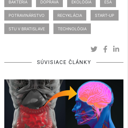
BAKTÉRIA
DOPRAVA
EKOLÓGIA
ESA
POTRAVINÁRSTVO
RECYKLÁCIA
START-UP
STU V BRATISLAVE
TECHNOLÓGIA
SÚVISIACE ČLÁNKY