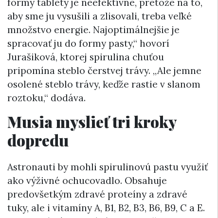
formy tablety je neefektívne, pretože na to,
aby sme ju vysušili a zlisovali, treba veľké
množstvo energie. Najoptimálnejšie je
spracovať ju do formy pasty,“ hovorí
Jurašiková, ktorej spirulina chuťou
pripomína steblo čerstvej trávy. „Ale jemne
osolené steblo trávy, keďže rastie v slanom
roztoku,“ dodáva.
Musia myslieť tri kroky
dopredu
Astronauti by mohli spirulinovú pastu využiť
ako výživné ochucovadlo. Obsahuje
predovšetkým zdravé proteíny a zdravé
tuky, ale i vitamíny A, B1, B2, B3, B6, B9, C a E.