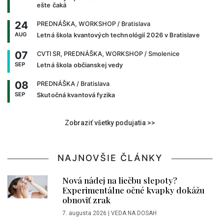
ešte čaká
24
PREDNÁŠKA, WORKSHOP
/ Bratislava
AUG
Letná škola kvantových technológií 2026 v Bratislave
07
CVTI SR, PREDNÁŠKA, WORKSHOP
/ Smolenice
SEP
Letná škola občianskej vedy
08
PREDNÁŠKA
/ Bratislava
SEP
Skutočná kvantová fyzika
Zobraziť všetky podujatia >>
NAJNOVŠIE ČLÁNKY
Nová nádej na liečbu slepoty?
Experimentálne očné kvapky dokážu
obnoviť zrak
7. augusta 2026
|
VEDA NA DOSAH