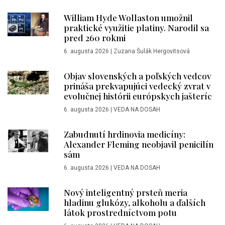
William Hyde Wollaston umožnil
praktické využitie platiny. Narodil sa
pred 260 rokmi
6. augusta 2026
|
Zuzana Šulák Hergovitsová
Objav slovenských a poľských vedcov
prináša prekvapujúci vedecký zvrat v
evolučnej histórii európskych jašteríc
6. augusta 2026
|
VEDA NA DOSAH
Zabudnutí hrdinovia medicíny:
Alexander Fleming neobjavil penicilín
sám
6. augusta 2026
|
VEDA NA DOSAH
Nový inteligentný prsteň meria
hladinu glukózy, alkoholu a ďalších
látok prostredníctvom potu