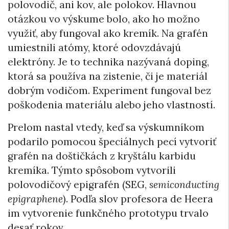
polovodič, ani kov, ale polokov. Hlavnou
otázkou vo výskume bolo, ako ho možno
využiť, aby fungoval ako kremík. Na grafén
umiestnili atómy, ktoré odovzdávajú
elektróny. Je to technika nazývaná doping,
ktorá sa používa na zistenie, či je materiál
dobrým vodičom. Experiment fungoval bez
poškodenia materiálu alebo jeho vlastností.
Prelom nastal vtedy, keď sa výskumníkom
podarilo pomocou špeciálnych pecí vytvoriť
grafén na doštičkách z kryštálu karbidu
kremíka. Týmto spôsobom vytvorili
polovodičový epigrafén (SEG,
semiconducting
epigraphene
). Podľa slov profesora de Heera
im vytvorenie funkčného prototypu trvalo
desať rokov.