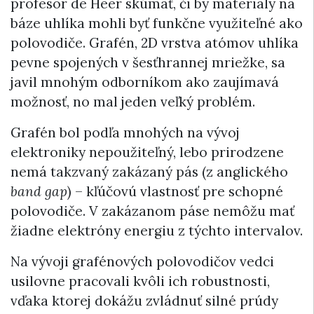
profesor de Heer skúmať, či by materiály na
báze uhlíka mohli byť funkčne využiteľné ako
polovodiče. Grafén, 2D vrstva atómov uhlíka
pevne spojených v šesťhrannej mriežke, sa
javil mnohým odborníkom ako zaujímavá
možnosť, no mal jeden veľký problém.
Grafén bol podľa mnohých na vývoj
elektroniky nepoužiteľný, lebo prirodzene
nemá takzvaný zakázaný pás (z anglického
band gap
) – kľúčovú vlastnosť pre schopné
polovodiče. V zakázanom páse nemôžu mať
žiadne elektróny energiu z týchto intervalov.
Na vývoji grafénových polovodičov vedci
usilovne pracovali kvôli ich robustnosti,
vďaka ktorej dokážu zvládnuť silné prúdy