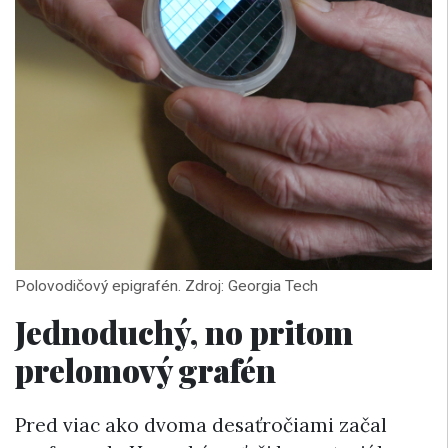
Polovodičový epigrafén. Zdroj: Georgia Tech
Jednoduchý, no pritom
prelomový grafén
Pred viac ako dvoma desaťročiami začal