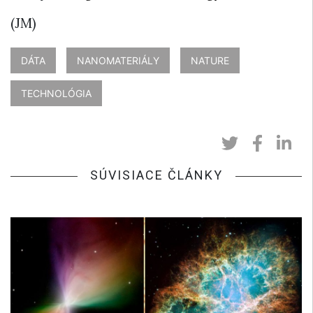
(JM)
DÁTA
NANOMATERIÁLY
NATURE
TECHNOLÓGIA
SÚVISIACE ČLÁNKY