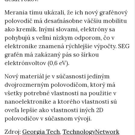
Merania tímu ukázali, že ich nový grafénový
polovodič má desaťnásobne väčšiu mobilitu
ako kremík. Inými slovami, elektróny sa
pohybujú s veľmi nízkym odporom, čo v
elektronike znamená rýchlejšie výpočty. SEG
grafén má zakázaný pás so šírkou
elektrónvoltov (0,6 eV).
Nový materiál je v súčasnosti jediným
dvojrozmerným polovodičom, ktorý má
všetky potrebné vlastnosti na použitie v
nanoelektronike a ktorého vlastnosti sú
oveľa lepšie ako vlastnosti iných 2D
polovodičov v súčasnom vývoji.
Zdroj:
Georgia Tech
,
TechnologyNetwork