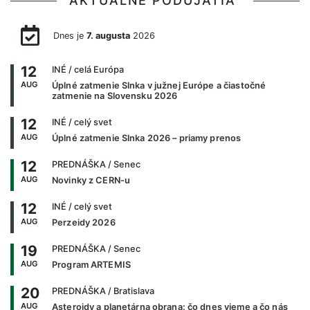
AKTUÁLNE PODUJATIA
Dnes je
7. augusta
2026
12
INÉ
/ celá Európa
AUG
Úplné zatmenie Slnka v južnej Európe a čiastočné
zatmenie na Slovensku 2026
12
INÉ
/ celý svet
AUG
Úplné zatmenie Slnka 2026 – priamy prenos
12
PREDNÁŠKA
/ Senec
AUG
Novinky z CERN-u
12
INÉ
/ celý svet
AUG
Perzeidy 2026
19
PREDNÁŠKA
/ Senec
AUG
Program ARTEMIS
20
PREDNÁŠKA
/ Bratislava
AUG
Asteroidy a planetárna obrana: čo dnes vieme a čo nás