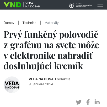
Domov
|
Technika
|
Materiály
Prvý funkčný polovodič
z grafénu na svete môže
v elektronike nahradiť
dosluhujúci kremík
VEDA NA DOSAH
redakcia
9. januára 2024