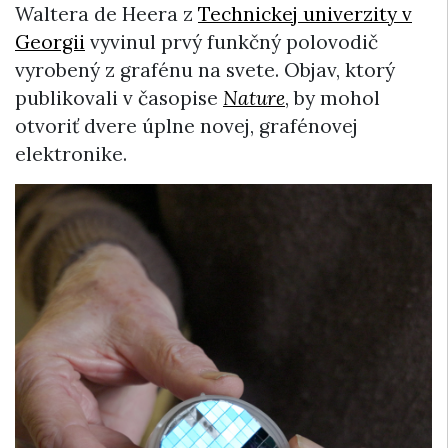
Waltera de Heera z
Technickej univerzity v
Georgii
vyvinul prvý funkčný polovodič
vyrobený z grafénu na svete. Objav, ktorý
publikovali v časopise
Nature
, by mohol
otvoriť dvere úplne novej, grafénovej
elektronike.