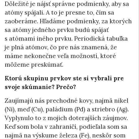
Dôležité je nájsť správne podmienky, aby sa
atómy spájali. A to je presne to, čím sa
zaoberáme. Hľadáme podmienky, za ktorých
sa atómy jedného prvku budú spájať
s atómami iného prvku. Periodická tabuľka
je plná atómov, čo pre nás znamená, že
máme nekonečne veľa možností, ktoré
môžeme preskúmať.
Ktorú skupinu prvkov ste si vybrali pre
svoje skúmanie? Prečo?
Zaujímajú nás prechodné kovy, najmä nikel
(Ni), meď (Cu), paládium (Pd) a striebro (Ag).
Vyplynulo to z mojich doterajších záujmov.
Keď som bola v zahraničí, podieľala som sa
najmä na výskume železa (Fe), neskôr som