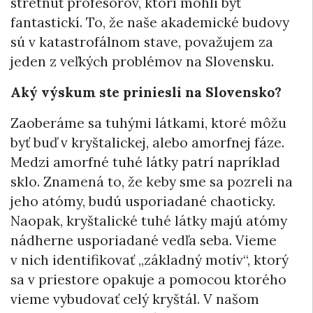
stretnúť profesorov, ktorí mohli byť
fantastickí. To, že naše akademické budovy
sú v katastrofálnom stave, považujem za
jeden z veľkých problémov na Slovensku.
Aký výskum ste priniesli na Slovensko?
Zaoberáme sa tuhými látkami, ktoré môžu
byť buď v kryštalickej, alebo amorfnej fáze.
Medzi amorfné tuhé látky patrí napríklad
sklo. Znamená to, že keby sme sa pozreli na
jeho atómy, budú usporiadané chaoticky.
Naopak, kryštalické tuhé látky majú atómy
nádherne usporiadané vedľa seba. Vieme
v nich identifikovať „základný motív“, ktorý
sa v priestore opakuje a pomocou ktorého
vieme vybudovať celý kryštál. V našom