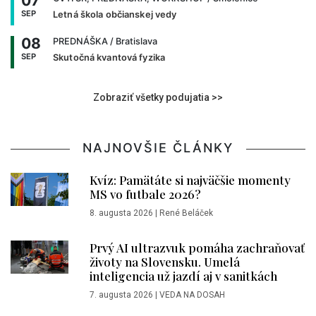
07
SEP
Letná škola občianskej vedy
08
PREDNÁŠKA
/ Bratislava
SEP
Skutočná kvantová fyzika
Zobraziť všetky podujatia >>
NAJNOVŠIE ČLÁNKY
Kvíz: Pamätáte si najväčšie momenty
MS vo futbale 2026?
8. augusta 2026
|
René Beláček
Prvý AI ultrazvuk pomáha zachraňovať
životy na Slovensku. Umelá
inteligencia už jazdí aj v sanitkách
7. augusta 2026
|
VEDA NA DOSAH