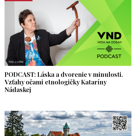
PODCAST: Láska a dvorenie v minulosti.
Vzťahy očami etnologičky Kataríny
Nádaskej