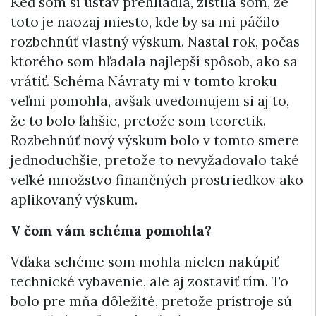
Keď som si ústav prehliadla, zistila som, že
toto je naozaj miesto, kde by sa mi páčilo
rozbehnúť vlastný výskum. Nastal rok, počas
ktorého som hľadala najlepší spôsob, ako sa
vrátiť. Schéma Návraty mi v tomto kroku
veľmi pomohla, avšak uvedomujem si aj to,
že to bolo ľahšie, pretože som teoretik.
Rozbehnúť nový výskum bolo v tomto smere
jednoduchšie, pretože to nevyžadovalo také
veľké množstvo finančných prostriedkov ako
aplikovaný výskum.
V čom vám schéma pomohla?
Vďaka schéme som mohla nielen nakúpiť
technické vybavenie, ale aj zostaviť tím. To
bolo pre mňa dôležité, pretože prístroje sú