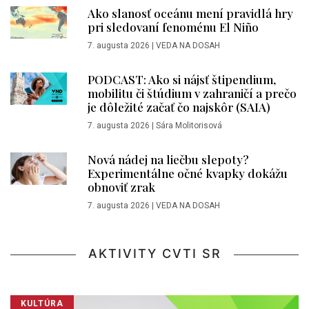
Ako slanosť oceánu mení pravidlá hry
pri sledovaní fenoménu El Niño
7. augusta 2026
|
VEDA NA DOSAH
PODCAST: Ako si nájsť štipendium,
mobilitu či štúdium v zahraničí a prečo
je dôležité začať čo najskôr (SAIA)
7. augusta 2026
|
Sára Molitorisová
Nová nádej na liečbu slepoty?
Experimentálne očné kvapky dokážu
obnoviť zrak
7. augusta 2026
|
VEDA NA DOSAH
AKTIVITY CVTI SR
KULTÚRA