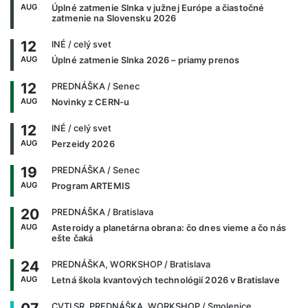
AUG
Úplné zatmenie Slnka v južnej Európe a čiastočné
zatmenie na Slovensku 2026
12
INÉ
/ celý svet
AUG
Úplné zatmenie Slnka 2026 – priamy prenos
12
PREDNÁŠKA
/ Senec
AUG
Novinky z CERN-u
12
INÉ
/ celý svet
AUG
Perzeidy 2026
19
PREDNÁŠKA
/ Senec
AUG
Program ARTEMIS
20
PREDNÁŠKA
/ Bratislava
AUG
Asteroidy a planetárna obrana: čo dnes vieme a čo nás
ešte čaká
24
PREDNÁŠKA, WORKSHOP
/ Bratislava
AUG
Letná škola kvantových technológií 2026 v Bratislave
CVTI SR, PREDNÁŠKA, WORKSHOP
/ Smolenice