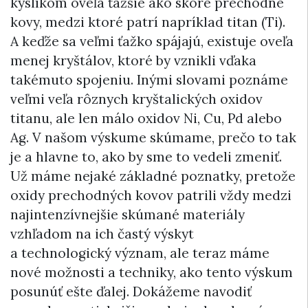
kyslíkom oveľa ťažšie ako skoré prechodné
kovy, medzi ktoré patrí napríklad titan (Ti).
A keďže sa veľmi ťažko spájajú, existuje oveľa
menej kryštálov, ktoré by vznikli vďaka
takémuto spojeniu. Inými slovami poznáme
veľmi veľa rôznych kryštalických oxidov
titanu, ale len málo oxidov Ni, Cu, Pd alebo
Ag. V našom výskume skúmame, prečo to tak
je a hlavne to, ako by sme to vedeli zmeniť.
Už máme nejaké základné poznatky, pretože
oxidy prechodných kovov patrili vždy medzi
najintenzívnejšie skúmané materiály
vzhľadom na ich častý výskyt
a technologický význam, ale teraz máme
nové možnosti a techniky, ako tento výskum
posunúť ešte ďalej. Dokážeme navodiť