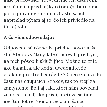
naše pracovisko. Prevedieme ich ústavom,
urobíme im prednášky o tom, čo tu robíme,
porozprávame sa s nimi. Často sa ich
napríklad pýtam aj to, čo ich priviedlo na
túto školu.
A čo vám odpovedajú?
Odpovede sú rôzne. Napríklad hovoria, že
staré budovy školy, kde študovali predtým,
na nich pôsobili skľučujúco. Možno to znie
ako banalita, ale keď si uvedomíte, že
v takom prostredí strávite 70 percent svojho
času nasledujúcich 5 rokov, tak to stojí za
zamyslenie. Boli aj takí, ktorí nám povedali,
že odišli hneď, ako prišli, pretože sa tam
necítili dobre. Nemali teda ani šancu