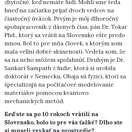
zbytočné, keď nemáte ľudí. Mohli sme teda
hneď na začiatku prijať dvoch vedcov na
čiastočný úväzok. Prvým je môj dlhoročný
spolupracovník z dávnych čias, pán Dr. Tokar
Phd., ktorý sa vrátil na Slovensko ešte predo
mnou. Bol to pre mňa človek, s ktorým som
mala veľmi dobré skúsenosti. Vedela som, že
sa na neho môžem spoľahnúť. Druhým je Dr.
Sankari Sampath z Indie, ktorá si urobila
doktorát v Nemecku. Obaja sú fyzici, ktorí sa
špecializujú na počítačové modelovanie
materiálov pomocou kvantovo
mechanických metód.
Keď ste sa po 10 rokoch vrátili na
Slovensko, bolo to pre vás ťažké? Dlho ste
si museli zvykať na prostredie?