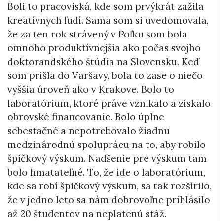
Boli to pracoviská, kde som prvýkrát zažila
kreatívnych ľudí. Sama som si uvedomovala,
že za ten rok strávený v Poľku som bola
omnoho produktívnejšia ako počas svojho
doktorandského štúdia na Slovensku. Keď
som prišla do Varšavy, bola to zase o niečo
vyššia úroveň ako v Krakove. Bolo to
laboratórium, ktoré práve vznikalo a získalo
obrovské financovanie. Bolo úplne
sebestačné a nepotrebovalo žiadnu
medzinárodnú spoluprácu na to, aby robilo
špičkový výskum. Nadšenie pre výskum tam
bolo hmatateľné. To, že ide o laboratórium,
kde sa robí špičkový výskum, sa tak rozšírilo,
že v jedno leto sa nám dobrovoľne prihlásilo
až 20 študentov na neplatenú stáž.