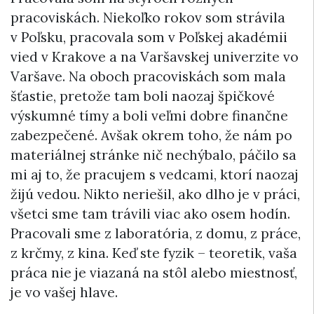
pracoviskách. Niekoľko rokov som strávila
v Poľsku, pracovala som v Poľskej akadémii
vied v Krakove a na Varšavskej univerzite vo
Varšave. Na oboch pracoviskách som mala
šťastie, pretože tam boli naozaj špičkové
výskumné tímy a boli veľmi dobre finančne
zabezpečené. Avšak okrem toho, že nám po
materiálnej stránke nič nechýbalo, páčilo sa
mi aj to, že pracujem s vedcami, ktorí naozaj
žijú vedou. Nikto neriešil, ako dlho je v práci,
všetci sme tam trávili viac ako osem hodín.
Pracovali sme z laboratória, z domu, z práce,
z krčmy, z kina. Keď ste fyzik – teoretik, vaša
práca nie je viazaná na stôl alebo miestnosť,
je vo vašej hlave.