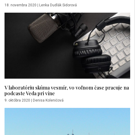
18. novembra 2020
|
Lenka Dudlák Sidorová
V laboratóriu skúma vesmír, vo voľnom čase pracuje na
podcaste Veda pri víne
9. októbra 2020
|
Denisa Koleničová