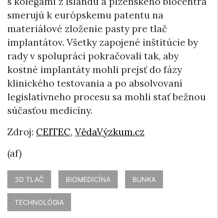
s kolegami z Islandu a plzenského biocentra
smerujú k európskemu patentu na
materiálové zloženie pasty pre tlač
implantátov. Všetky zapojené inštitúcie by
rady v spolupráci pokračovali tak, aby
kostné implantáty mohli prejsť do fázy
klinického testovania a po absolvovaní
legislatívneho procesu sa mohli stať bežnou
súčasťou medicíny.
Zdroj:
CEITEC
,
VědaVýzkum.cz
(af)
3D TLAČ
BIOMEDICÍNA
BUNKA
TECHNOLÓGIA