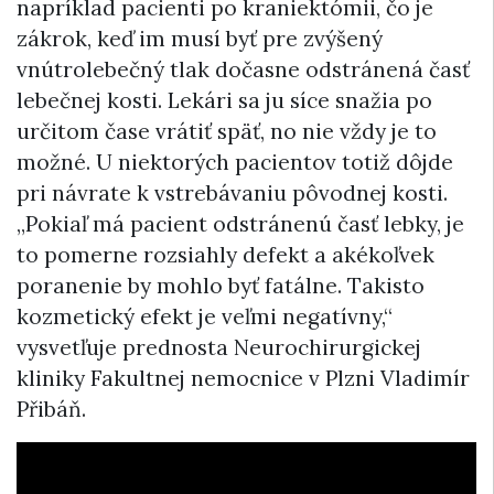
napríklad pacienti po kraniektómii, čo je
zákrok, keď im musí byť pre zvýšený
vnútrolebečný tlak dočasne odstránená časť
lebečnej kosti. Lekári sa ju síce snažia po
určitom čase vrátiť späť, no nie vždy je to
možné. U niektorých pacientov totiž dôjde
pri návrate k vstrebávaniu pôvodnej kosti.
„Pokiaľ má pacient odstránenú časť lebky, je
to pomerne rozsiahly defekt a akékoľvek
poranenie by mohlo byť fatálne. Takisto
kozmetický efekt je veľmi negatívny,“
vysvetľuje prednosta Neurochirurgickej
kliniky Fakultnej nemocnice v Plzni Vladimír
Přibáň.