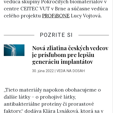
vedúca skupiny Pokročilých biomateriálov v
centre CEITEC VUT v Brne a súčasne vedúca
celého projektu
PROFiBONE
Lucy Vojtová.
POZRITE SI
Nová zliatina českých vedcov
je prísľubom pre lepšiu
generáciu implantátov
30. júna 2022
|
VEDA NA DOSAH
„Tieto materiály napokon obohacujeme o
ďalšie látky – o prohojivé látky,
antibakteriálne proteíny či prorastové
faktory,“ dodáva Klára Lysáková, ktorá sa v