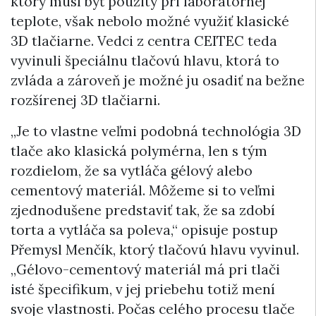
ktorý musí byť použitý pri laboratórnej
teplote, však nebolo možné využiť klasické
3D tlačiarne. Vedci z centra CEITEC teda
vyvinuli špeciálnu tlačovú hlavu, ktorá to
zvláda a zároveň je možné ju osadiť na bežne
rozšírenej 3D tlačiarni.
„Je to vlastne veľmi podobná technológia 3D
tlače ako klasická polymérna, len s tým
rozdielom, že sa vytláča gélový alebo
cementový materiál. Môžeme si to veľmi
zjednodušene predstaviť tak, že sa zdobí
torta a vytláča sa poleva,“ opisuje postup
Přemysl Menčík, ktorý tlačovú hlavu vyvinul.
„Gélovo-cementový materiál má pri tlači
isté špecifikum, v jej priebehu totiž mení
svoje vlastnosti. Počas celého procesu tlače