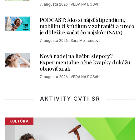
7. augusta 2026
|
VEDA NA DOSAH
PODCAST: Ako si nájsť štipendium,
mobilitu či štúdium v zahraničí a prečo
je dôležité začať čo najskôr (SAIA)
7. augusta 2026
|
Sára Molitorisová
Nová nádej na liečbu slepoty?
Experimentálne očné kvapky dokážu
obnoviť zrak
7. augusta 2026
|
VEDA NA DOSAH
AKTIVITY CVTI SR
KULTÚRA