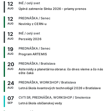
12
INÉ
/ celý svet
AUG
Úplné zatmenie Slnka 2026 – priamy prenos
12
PREDNÁŠKA
/ Senec
AUG
Novinky z CERN-u
12
INÉ
/ celý svet
AUG
Perzeidy 2026
19
PREDNÁŠKA
/ Senec
AUG
Program ARTEMIS
20
PREDNÁŠKA
/ Bratislava
AUG
Asteroidy a planetárna obrana: čo dnes vieme a čo nás
ešte čaká
24
PREDNÁŠKA, WORKSHOP
/ Bratislava
AUG
Letná škola kvantových technológií 2026 v Bratislave
07
CVTI SR, PREDNÁŠKA, WORKSHOP
/ Smolenice
SEP
Letná škola občianskej vedy