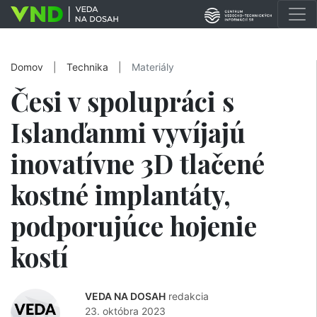
Domov
|
Technika
|
Materiály
Česi v spolupráci s
Islanďanmi vyvíjajú
inovatívne 3D tlačené
kostné implantáty,
podporujúce hojenie
kostí
VEDA NA DOSAH
redakcia
23. októbra 2023