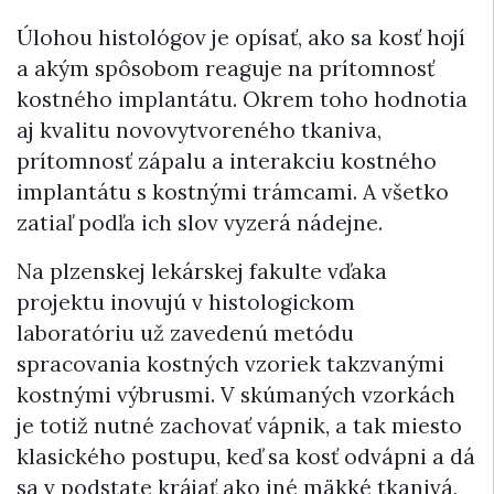
Úlohou histológov je opísať, ako sa kosť hojí
a akým spôsobom reaguje na prítomnosť
kostného implantátu. Okrem toho hodnotia
aj kvalitu novovytvoreného tkaniva,
prítomnosť zápalu a interakciu kostného
implantátu s kostnými trámcami. A všetko
zatiaľ podľa ich slov vyzerá nádejne.
Na plzenskej lekárskej fakulte vďaka
projektu inovujú v histologickom
laboratóriu už zavedenú metódu
spracovania kostných vzoriek takzvanými
kostnými výbrusmi. V skúmaných vzorkách
je totiž nutné zachovať vápnik, a tak miesto
klasického postupu, keď sa kosť odvápni a dá
sa v podstate krájať ako iné mäkké tkanivá,