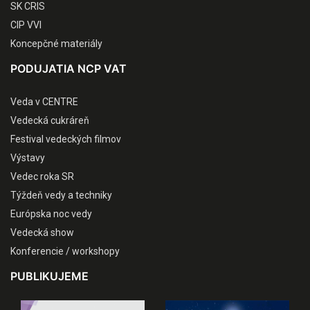
SK CRIS
CIP VVI
Koncepčné materiály
PODUJATIA NCP VAT
Veda v CENTRE
Vedecká cukráreň
Festival vedeckých filmov
Výstavy
Vedec roka SR
Týždeň vedy a techniky
Európska noc vedy
Vedecká show
Konferencie / workshopy
PUBLIKUJEME