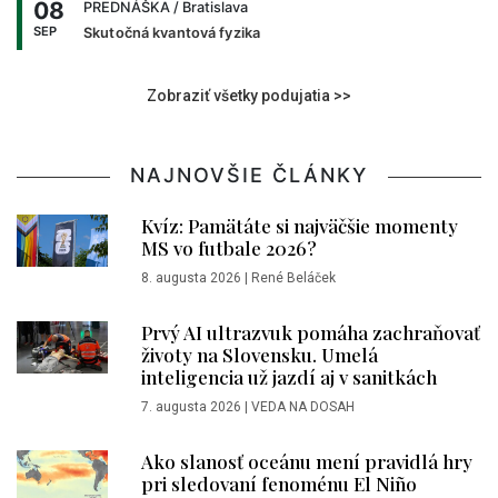
08
PREDNÁŠKA
/ Bratislava
SEP
Skutočná kvantová fyzika
Zobraziť všetky podujatia >>
NAJNOVŠIE ČLÁNKY
Kvíz: Pamätáte si najväčšie momenty
MS vo futbale 2026?
8. augusta 2026
|
René Beláček
Prvý AI ultrazvuk pomáha zachraňovať
životy na Slovensku. Umelá
inteligencia už jazdí aj v sanitkách
7. augusta 2026
|
VEDA NA DOSAH
Ako slanosť oceánu mení pravidlá hry
pri sledovaní fenoménu El Niño