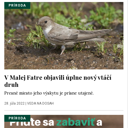
PRÍRODA
V Malej Fatre objavili úplne nový vtáčí
druh
Presné miesto jeho výskytu je prísne utajené.
28. júla 2022
|
VEDA NA DOSAH
PRÍRODA