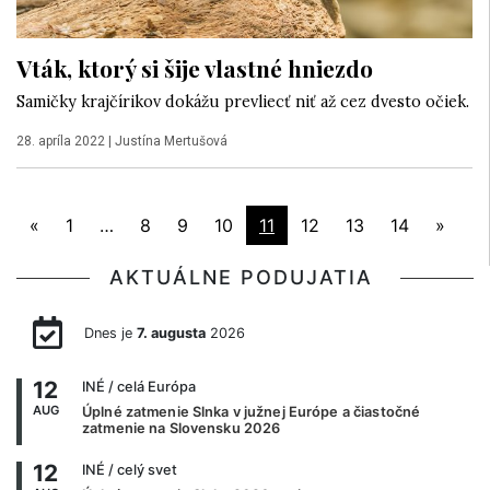
Vták, ktorý si šije vlastné hniezdo
Samičky krajčírikov dokážu prevliecť niť až cez dvesto očiek.
28. apríla 2022
|
Justína Mertušová
«
1
…
8
9
10
11
12
13
14
»
AKTUÁLNE PODUJATIA
Dnes je
7. augusta
2026
12
INÉ
/ celá Európa
AUG
Úplné zatmenie Slnka v južnej Európe a čiastočné
zatmenie na Slovensku 2026
12
INÉ
/ celý svet