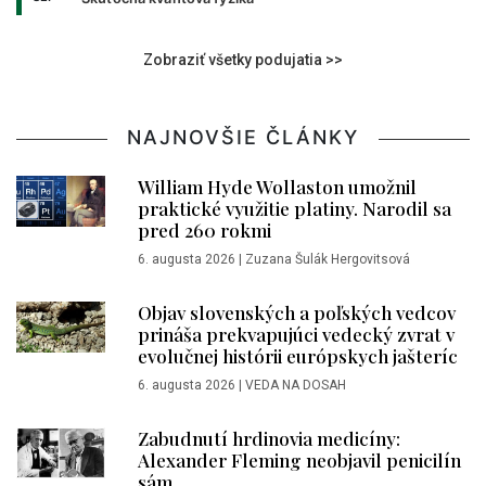
Zobraziť všetky podujatia >>
NAJNOVŠIE ČLÁNKY
William Hyde Wollaston umožnil
praktické využitie platiny. Narodil sa
pred 260 rokmi
6. augusta 2026
|
Zuzana Šulák Hergovitsová
Objav slovenských a poľských vedcov
prináša prekvapujúci vedecký zvrat v
evolučnej histórii európskych jašteríc
6. augusta 2026
|
VEDA NA DOSAH
Zabudnutí hrdinovia medicíny:
Alexander Fleming neobjavil penicilín
sám