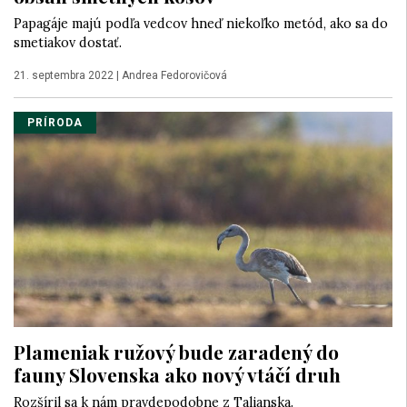
Papagáje majú podľa vedcov hneď niekoľko metód, ako sa do
smetiakov dostať.
21. septembra 2022
|
Andrea Fedorovičová
PRÍRODA
Plameniak ružový bude zaradený do
fauny Slovenska ako nový vtáčí druh
Rozšíril sa k nám pravdepodobne z Talianska.