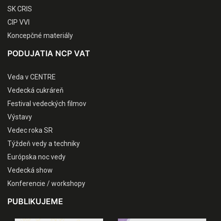
SK CRIS
CIP VVI
Koncepčné materiály
PODUJATIA NCP VAT
Veda v CENTRE
Vedecká cukráreň
Festival vedeckých filmov
Výstavy
Vedec roka SR
Týždeň vedy a techniky
Európska noc vedy
Vedecká show
Konferencie / workshopy
PUBLIKUJEME