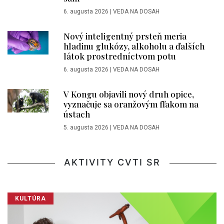
6. augusta 2026
|
VEDA NA DOSAH
Nový inteligentný prsteň meria
hladinu glukózy, alkoholu a ďalších
látok prostredníctvom potu
6. augusta 2026
|
VEDA NA DOSAH
V Kongu objavili nový druh opice,
vyznačuje sa oranžovým fľakom na
ústach
5. augusta 2026
|
VEDA NA DOSAH
AKTIVITY CVTI SR
KULTÚRA