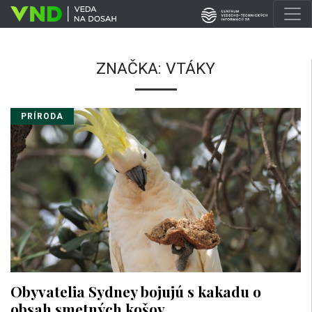
ZNAČKA:
VTÁKY
PRÍRODA
Obyvatelia Sydney bojujú s kakadu o
obsah smetných košov