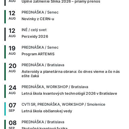
AUG
Úplné zatmenie Slnka 2026 – priamy prenos
12
PREDNÁŠKA
/ Senec
AUG
Novinky z CERN-u
12
INÉ
/ celý svet
AUG
Perzeidy 2026
19
PREDNÁŠKA
/ Senec
AUG
Program ARTEMIS
20
PREDNÁŠKA
/ Bratislava
AUG
Asteroidy a planetárna obrana: čo dnes vieme a čo nás
ešte čaká
24
PREDNÁŠKA, WORKSHOP
/ Bratislava
AUG
Letná škola kvantových technológií 2026 v Bratislave
07
CVTI SR, PREDNÁŠKA, WORKSHOP
/ Smolenice
SEP
Letná škola občianskej vedy
08
PREDNÁŠKA
/ Bratislava
SEP
Skutočná kvantová fyzika