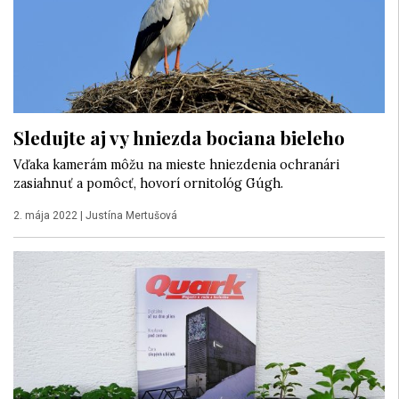
Sledujte aj vy hniezda bociana bieleho
Vďaka kamerám môžu na mieste hniezdenia ochranári
zasiahnuť a pomôcť, hovorí ornitológ Gúgh.
2. mája 2022
|
Justína Mertušová