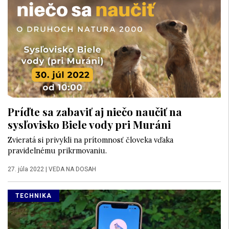
Príďte sa zabaviť aj niečo naučiť na
sysľovisko Biele vody pri Muráni
Zvieratá si privykli na prítomnosť človeka vďaka
pravidelnému prikrmovaniu.
27. júla 2022
|
VEDA NA DOSAH
TECHNIKA