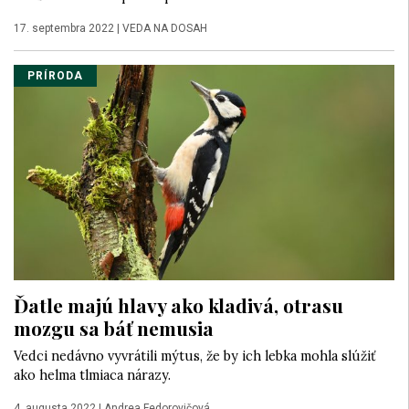
17. septembra 2022
|
VEDA NA DOSAH
PRÍRODA
Ďatle majú hlavy ako kladivá, otrasu
mozgu sa báť nemusia
Vedci nedávno vyvrátili mýtus, že by ich lebka mohla slúžiť
ako helma tlmiaca nárazy.
4. augusta 2022
|
Andrea Fedorovičová