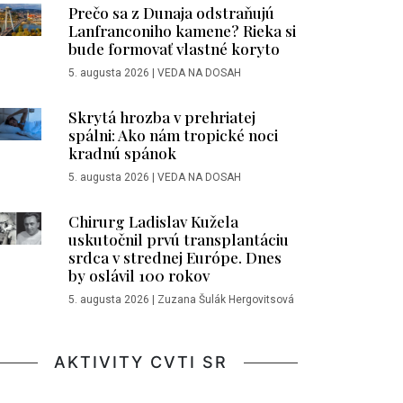
Prečo sa z Dunaja odstraňujú
Lanfranconiho kamene? Rieka si
bude formovať vlastné koryto
5. augusta 2026
|
VEDA NA DOSAH
Skrytá hrozba v prehriatej
spálni: Ako nám tropické noci
kradnú spánok
5. augusta 2026
|
VEDA NA DOSAH
Chirurg Ladislav Kužela
uskutočnil prvú transplantáciu
srdca v strednej Európe. Dnes
by oslávil 100 rokov
5. augusta 2026
|
Zuzana Šulák Hergovitsová
AKTIVITY CVTI SR