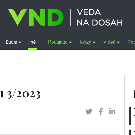
Ľudia
Iné
Podujatia
Kvízy
Videá
Po
u 3/2023