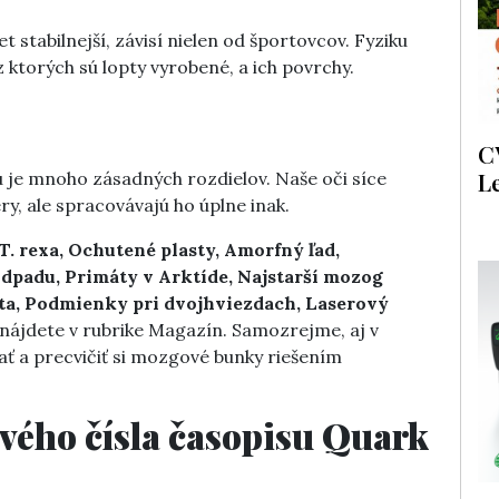
let stabilnejší, závisí nielen od športovcov. Fyziku
z ktorých sú lopty vyrobené, a ich povrchy.
C
L
 je mnoho zásadných rozdielov. Naše oči síce
, ale spracovávajú ho úplne inak.
. rexa, Ochutené plasty, Amorfný ľad,
dpadu, Primáty v Arktíde, Najstarší mozog
ota, Podmienky pri dvojhviezdach, Laserový
 nájdete v rubrike Magazín. Samozrejme, aj v
ť a precvičiť si mozgové bunky riešením
vého čísla časopisu Quark