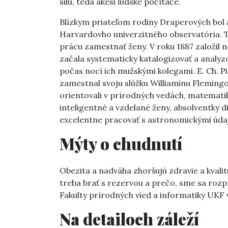
silu, teda akési ľudské počítače.
Blízkym priateľom rodiny Draperových bol 
Harvardovho univerzitného observatória. 
prácu zamestnať ženy. V roku 1887 založil n
začala systematicky katalogizovať a analyz
počas nocí ich mužskými kolegami. E. Ch. Pi
zamestnal svoju slúžku Williaminu Flemingo
orientovali v prírodných vedách, matematik
inteligentné a vzdelané ženy, absolventky di
excelentne pracovať s astronomickými úda
Mýty o chudnutí
Obezita a nadváha zhoršujú zdravie a kvalit
treba brať s rezervou a prečo, sme sa roz
Fakulty prírodných vied a informatiky UKF 
Na detailoch záleží