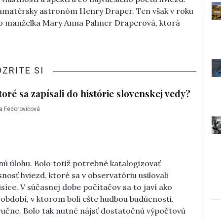
 amatérsky astronóm Henry Draper. Ten však v roku
eho manželka Mary Anna Palmer Draperová, ktorá
OZRITE SI
oré sa zapísali do histórie slovenskej vedy?
a Fedorovičová
čnú úlohu. Bolo totiž potrebné katalogizovať
osť hviezd, ktoré sa v observatóriu usilovali
isíce. V súčasnej dobe počítačov sa to javí ako
bdobí, v ktorom boli ešte hudbou budúcnosti.
 ručne. Bolo tak nutné nájsť dostatočnú výpočtovú