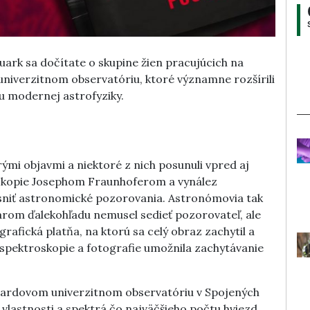
ark sa dočítate o skupine žien pracujúcich na
univerzitnom observatóriu, ktoré významne rozšírili
ku modernej astrofyziky.
ými objavmi a niektoré z nich posunuli vpred aj
oskopie Josephom Fraunhoferom a vynález
esniť astronomické pozorovania. Astronómovia tak
lárom ďalekohľadu nemusel sedieť pozorovateľ, ale
afická platňa, na ktorú sa celý obraz zachytil a
spektroskopie a fotografie umožnila zachytávanie
arvardovom univerzitnom observatóriu v Spojených
 vlastnosti a spektrá čo najväčšieho počtu hviezd.