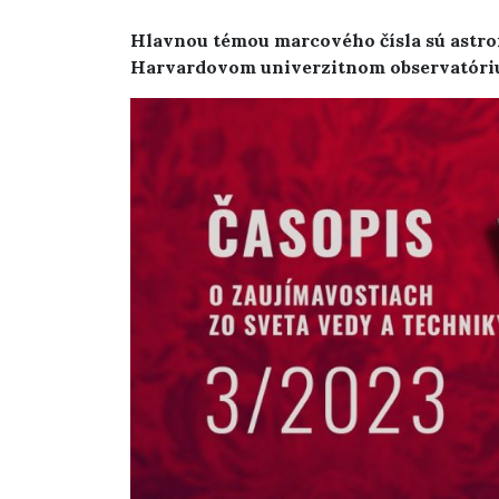
Hlavnou témou marcového čísla sú astron
Harvardovom univerzitnom observatóri