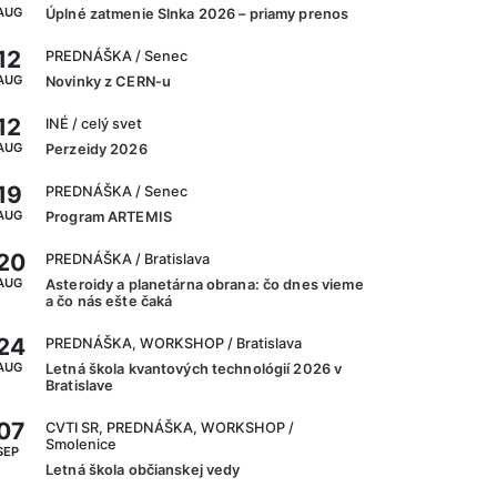
AUG
Úplné zatmenie Slnka 2026 – priamy prenos
12
PREDNÁŠKA
/ Senec
AUG
Novinky z CERN-u
12
INÉ
/ celý svet
AUG
Perzeidy 2026
19
PREDNÁŠKA
/ Senec
AUG
Program ARTEMIS
20
PREDNÁŠKA
/ Bratislava
AUG
Asteroidy a planetárna obrana: čo dnes vieme
a čo nás ešte čaká
24
PREDNÁŠKA, WORKSHOP
/ Bratislava
AUG
Letná škola kvantových technológií 2026 v
Bratislave
07
CVTI SR, PREDNÁŠKA, WORKSHOP
/
Smolenice
SEP
Letná škola občianskej vedy