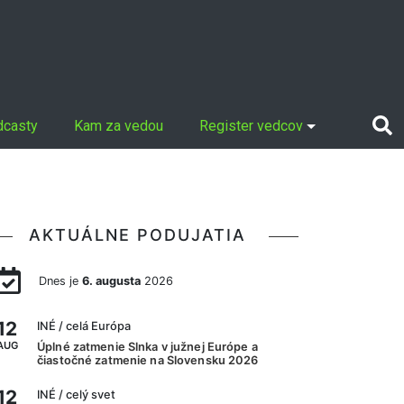
dcasty
Kam za vedou
Register vedcov
AKTUÁLNE PODUJATIA
Dnes je
6. augusta
2026
12
INÉ
/ celá Európa
AUG
Úplné zatmenie Slnka v južnej Európe a
čiastočné zatmenie na Slovensku 2026
12
INÉ
/ celý svet