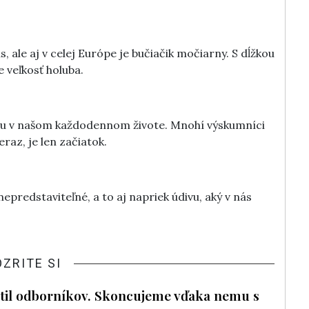
, ale aj v celej Európe je bučiačik močiarny. S dĺžkou
 veľkosť holuba.
ou v našom každodennom živote. Mnohí výskumníci
eraz, je len začiatok.
epredstaviteľné, a to aj napriek údivu, aký v nás
OZRITE SI
átil odborníkov. Skoncujeme vďaka nemu s