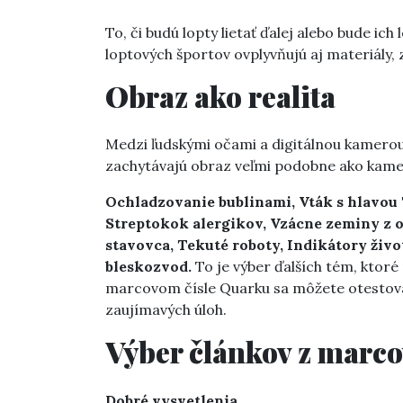
To, či budú lopty lietať ďalej alebo bude ich 
loptových športov ovplyvňujú aj materiály, 
Obraz ako realita
Medzi ľudskými očami a digitálnou kamerou
zachytávajú obraz veľmi podobne ako kamery
Ochladzovanie bublinami, Vták s hlavou T
Streptokok alergikov, Vzácne zeminy z o
stavovca, Tekuté roboty, Indikátory živ
bleskozvod.
To je výber ďalších tém, ktoré
marcovom čísle Quarku sa môžete otestova
zaujímavých úloh.
Výber článkov z marco
Dobré vysvetlenia