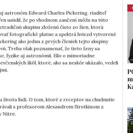
aj astronóm Edward Charles Pickering, riaditeľ
Ten usúdil, že po vhodnom zaučení môžu na túto
etradičnú skupinu zloženú čisto zo žien, ktorá
ovať fotografické platne a spektrá hviezd vytvorené
ckering ako jednu z prvých členiek tejto skupiny
vú. Treba však poznamenať, že tieto ženy sa
e, fyzike aj astronómii. Išlo o mimoriadne
evčenských škôl, ktoré, ako sa neskôr ukázalo, vedeli
jmi.
P
m
K
u života ľudí. O tom, ktoré z receptov na chudnutie
právali s profesorom Alexandrom Sirotkinom z
v Nitre.