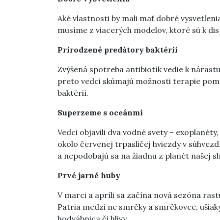
Aké vlastnosti by mali mať dobré vysvetlen
musíme z viacerých modelov, ktoré sú k disp
Prirodzené predátory baktérií
Zvýšená spotreba antibiotík vedie k nárast
preto vedci skúmajú možnosti terapie pom
baktérií.
Superzeme s oceánmi
Vedci objavili dva vodné svety – exoplanéty,
okolo červenej trpasličej hviezdy v súhvezd
a nepodobajú sa na žiadnu z planét našej sl
Prvé jarné huby
V marci a apríli sa začína nová sezóna rast
Patria medzi ne smrčky a smrčkovce, ušiaky
hodvábnica či hlivy.