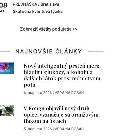
08
PREDNÁŠKA
/ Bratislava
SEP
Skutočná kvantová fyzika
Zobraziť všetky podujatia >>
NAJNOVŠIE ČLÁNKY
Nový inteligentný prsteň meria
hladinu glukózy, alkoholu a
ďalších látok prostredníctvom
potu
6. augusta 2026
|
VEDA NA DOSAH
V Kongu objavili nový druh
opice, vyznačuje sa oranžovým
fľakom na ústach
5. augusta 2026
|
VEDA NA DOSAH