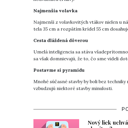
Najmenšia volavka
Najmenší z volavkovitých vtákov nielen u nás
tela 35 cm a rozpätím krídel 55 cm dosahuje
Cesta dláždená dôverou
Umelá inteligencia sa stáva všadeprítomn
sa však domnievajú, že to, čo sme videli dot
Postavme si pyramídu
Mnohé súčasné stavby by boli bez techniky n
vzbudzujú niektoré stavby minulosti.
P
Nový liek uchv