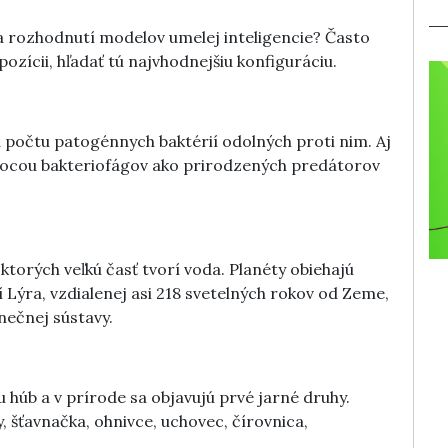
ia rozhodnutí modelov umelej inteligencie? Často
ozícii, hľadať tú najvhodnejšiu konfiguráciu.
u počtu patogénnych baktérií odolných proti nim. Aj
ocou bakteriofágov ako prirodzených predátorov
 ktorých veľkú časť tvorí voda. Planéty obiehajú
í Lýra, vzdialenej asi 218 svetelných rokov od Zeme,
nečnej sústavy.
u húb a v prírode sa objavujú prvé jarné druhy.
, šťavnačka, ohnivce, uchovec, čírovnica,