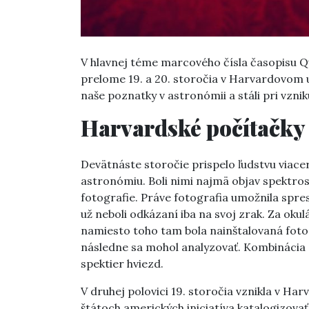
V hlavnej téme marcového čísla časopisu Qu
prelome 19. a 20. storočia v Harvardovom 
naše poznatky v astronómii a stáli pri vzni
Harvardské počítačky
Devätnáste storočie prispelo ľudstvu viacer
astronómiu. Boli nimi najmä objav spektr
fotografie. Práve fotografia umožnila spr
už neboli odkázaní iba na svoj zrak. Za oku
namiesto toho tam bola nainštalovaná fotogr
následne sa mohol analyzovať. Kombinácia 
spektier hviezd.
V druhej polovici 19. storočia vznikla v H
štátoch amerických iniciatíva katalogizovať