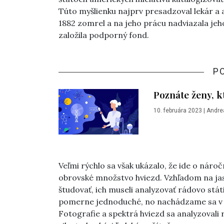
Túto myšlienku najprv presadzoval lekár a
1882 zomrel a na jeho prácu nadviazala j
založila podporný fond.
P
Poznáte ženy, kt
10. februára 2023
|
Andre
Veľmi rýchlo sa však ukázalo, že ide o náro
obrovské množstvo hviezd. Vzhľadom na jasn
študovať, ich museli analyzovať rádovo stát
pomerne jednoduché, no nachádzame sa v o
Fotografie a spektrá hviezd sa analyzovali