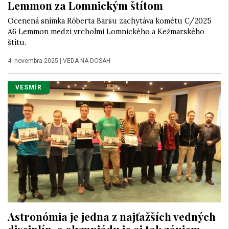
Lemmon za Lomnickým štítom
Ocenená snímka Róberta Barsu zachytáva kométu C/2025
A6 Lemmon medzi vrcholmi Lomnického a Kežmarského
štítu.
4. novembra 2025
|
VEDA NA DOSAH
VESMÍR
Astronómia je jedna z najťažších vedných
disciplín, o olympiádu je aj tak záujem