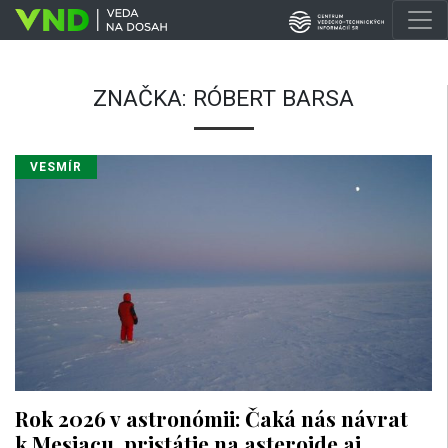
ZNAČKA:
RÓBERT BARSA
VESMÍR
Rok 2026 v astronómii: Čaká nás návrat
k Mesiacu, pristátie na asteroide aj