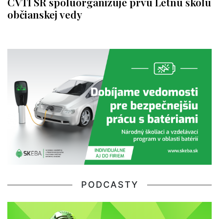
CVTI SR spoluorganizuje prvú Letnú školu
občianskej vedy
PODCASTY