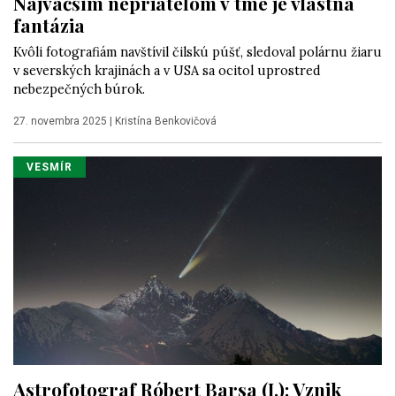
Najväčším nepriateľom v tme je vlastná
fantázia
Kvôli fotografiám navštívil čilskú púšť, sledoval polárnu žiaru
v severských krajinách a v USA sa ocitol uprostred
nebezpečných búrok.
27. novembra 2025
|
Kristína Benkovičová
VESMÍR
Astrofotograf Róbert Barsa (I.): Vznik