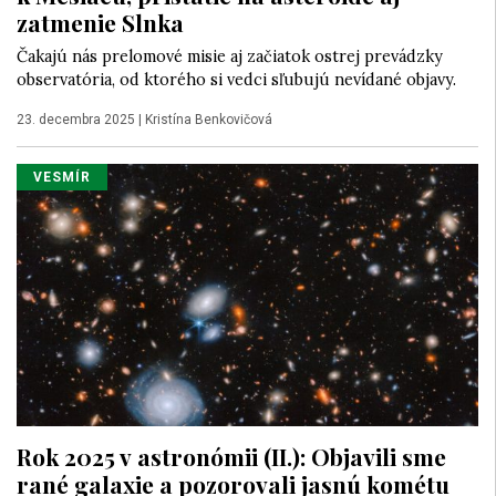
zatmenie Slnka
Čakajú nás prelomové misie aj začiatok ostrej prevádzky
observatória, od ktorého si vedci sľubujú nevídané objavy.
23. decembra 2025
|
Kristína Benkovičová
VESMÍR
Rok 2025 v astronómii (II.): Objavili sme
rané galaxie a pozorovali jasnú kométu