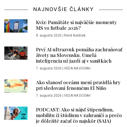
NAJNOVŠIE ČLÁNKY
Kvíz: Pamätáte si najväčšie momenty
MS vo futbale 2026?
8. augusta 2026
|
René Beláček
Prvý AI ultrazvuk pomáha zachraňovať
životy na Slovensku. Umelá
inteligencia už jazdí aj v sanitkách
7. augusta 2026
|
VEDA NA DOSAH
Ako slanosť oceánu mení pravidlá hry
pri sledovaní fenoménu El Niño
7. augusta 2026
|
VEDA NA DOSAH
PODCAST: Ako si nájsť štipendium,
mobilitu či štúdium v zahraničí a prečo
je dôležité začať čo najskôr (SAIA)