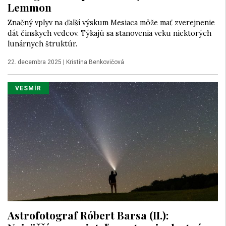
Lemmon
Značný vplyv na ďalší výskum Mesiaca môže mať zverejnenie
dát čínskych vedcov. Týkajú sa stanovenia veku niektorých
lunárnych štruktúr.
22. decembra 2025
|
Kristína Benkovičová
VESMÍR
Astrofotograf Róbert Barsa (II.):