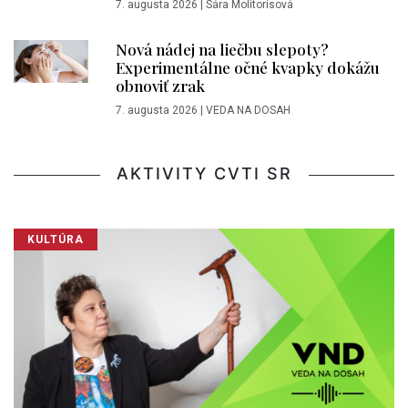
7. augusta 2026
|
Sára Molitorisová
Nová nádej na liečbu slepoty?
Experimentálne očné kvapky dokážu
obnoviť zrak
7. augusta 2026
|
VEDA NA DOSAH
AKTIVITY CVTI SR
KULTÚRA