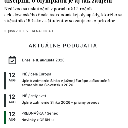
Nedávno sa uskutočnil v poradí už 12. ročník
celoslovenského finále Astronomickej olympiády, ktorého sa
zúčastnilo 15 žiakov a študentov so záujmom o prírodné...
3. júna 2018
|
VEDA NA DOSAH
AKTUÁLNE PODUJATIA
Dnes je
8. augusta
2026
12
INÉ
/ celá Európa
AUG
Úplné zatmenie Slnka v južnej Európe a čiastočné
zatmenie na Slovensku 2026
12
INÉ
/ celý svet
AUG
Úplné zatmenie Slnka 2026 – priamy prenos
12
PREDNÁŠKA
/ Senec
AUG
Novinky z CERN-u