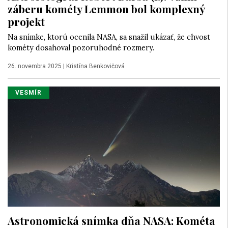
záberu kométy Lemmon bol komplexný
projekt
Na snímke, ktorú ocenila NASA, sa snažil ukázať, že chvost
kométy dosahoval pozoruhodné rozmery.
26. novembra 2025
|
Kristína Benkovičová
VESMÍR
Astronomická snímka dňa NASA: Kométa