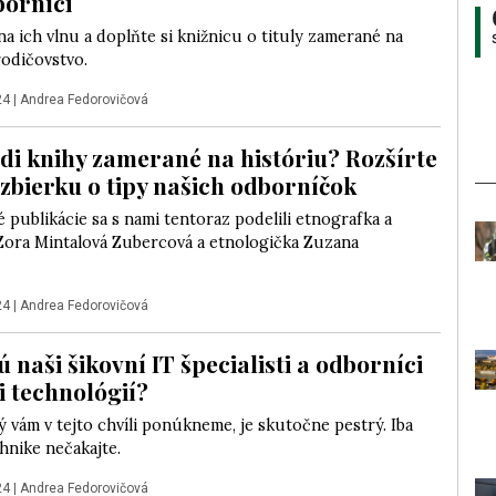
borníci
na ich vlnu a doplňte si knižnicu o tituly zamerané na
rodičovstvo.
24
|
Andrea Fedorovičová
di knihy zamerané na históriu? Rozšírte
u zbierku o tipy našich odborníčok
 publikácie sa s nami tentoraz podelili etnografka a
 Zora Mintalová Zubercová a etnologička Zuzana
24
|
Andrea Fedorovičová
ú naši šikovní IT špecialisti a odborníci
i technológií?
ý vám v tejto chvíli ponúkneme, je skutočne pestrý. Iba
chnike nečakajte.
24
|
Andrea Fedorovičová