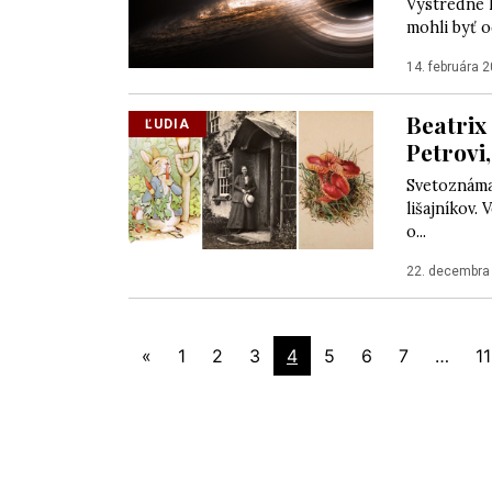
Výstredné 
mohli byť o
14. februára 
Beatrix 
ĽUDIA
Petrovi
Svetoznáma
lišajníkov.
o...
22. decembra
«
1
2
3
4
5
6
7
…
11