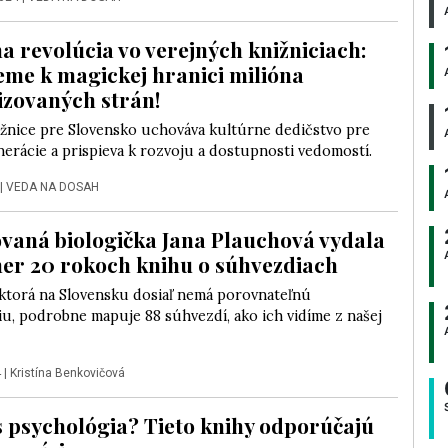
na revolúcia vo verejných knižniciach:
me k magickej hranici milióna
lizovaných strán!
ižnice pre Slovensko uchováva kultúrne dedičstvo pre
erácie a prispieva k rozvoju a dostupnosti vedomostí.
|
VEDA NA DOSAH
vaná biologička Jana Plauchová vydala
er 20 rokoch knihu o súhvezdiach
 ktorá na Slovensku dosiaľ nemá porovnateľnú
u, podrobne mapuje 88 súhvezdí, ako ich vidíme z našej
4
|
Kristína Benkovičová
s psychológia? Tieto knihy odporúčajú