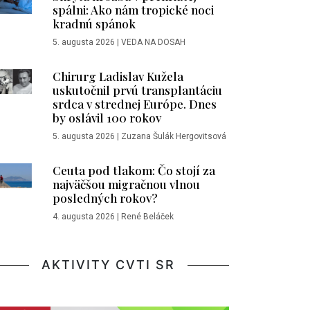
spálni: Ako nám tropické noci
kradnú spánok
5. augusta 2026
|
VEDA NA DOSAH
Chirurg Ladislav Kužela
uskutočnil prvú transplantáciu
srdca v strednej Európe. Dnes
by oslávil 100 rokov
5. augusta 2026
|
Zuzana Šulák Hergovitsová
Ceuta pod tlakom: Čo stojí za
najväčšou migračnou vlnou
posledných rokov?
4. augusta 2026
|
René Beláček
AKTIVITY CVTI SR