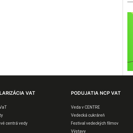
LARIZÁCIA VAT
PODUJATIA NCP VAT
VaT
Veda v CENTRE
ty
Vedecká cukráreň
ové centrá vedy
Festival vedeckých filmov
Výstavy