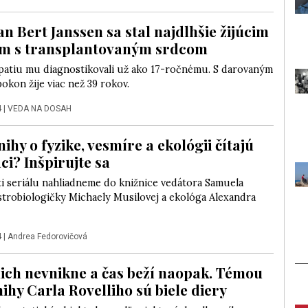
n Bert Janssen sa stal najdlhšie žijúcim
om s transplantovaným srdcom
atiu mu diagnostikovali už ako 17-ročnému. S darovaným
kon žije viac než 39 rokov.
4
|
VEDA NA DOSAH
ihy o fyzike, vesmíre a ekológii čítajú
ci? Inšpirujte sa
ti seriálu nahliadneme do knižnice vedátora Samuela
strobiologičky Michaely Musilovej a ekológa Alexandra
4
|
Andrea Fedorovičová
nich nevnikne a čas beží naopak. Témou
ihy Carla Rovelliho sú biele diery