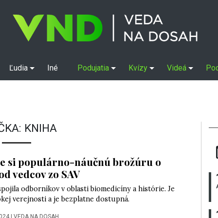
Ľudia
Iné
Podujatia
Kvízy
Videá
Po
ČKA:
KNIHA
te si populárno-náučnú brožúru o
 od vedcov zo SAV
spojila odborníkov v oblasti biomedicíny a histórie. Je
kej verejnosti a je bezplatne dostupná.
2024
|
VEDA NA DOSAH