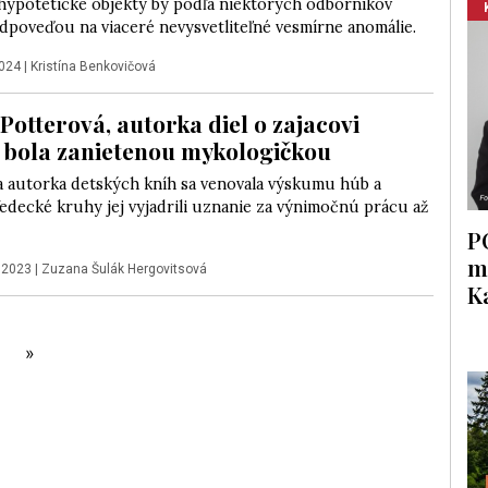
hypotetické objekty by podľa niektorých odborníkov
dpoveďou na viaceré nevysvetliteľné vesmírne anomálie.
2024
|
Kristína Benkovičová
Potterová, autorka diel o zajacovi
, bola zanietenou mykologičkou
 autorka detských kníh sa venovala výskumu húb a
 Vedecké kruhy jej vyjadrili uznanie za výnimočnú prácu až
P
m
 2023
|
Zuzana Šulák Hergovitsová
K
»