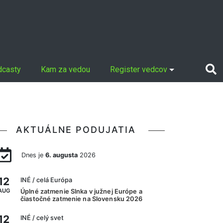
dcasty
Kam za vedou
Register vedcov
AKTUÁLNE PODUJATIA
Dnes je
6. augusta
2026
12
INÉ
/ celá Európa
AUG
Úplné zatmenie Slnka v južnej Európe a
čiastočné zatmenie na Slovensku 2026
12
INÉ
/ celý svet