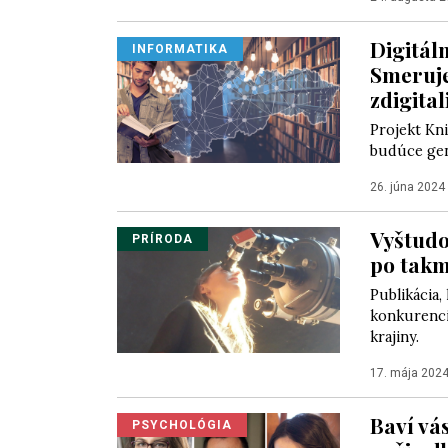
Digitál
INFORMATIKA
Smeruje
zdigita
Projekt Kn
budúce gen
26. júna 2024
Vyštudo
PRÍRODA
po takm
Publikácia,
konkurenci
krajiny.
17. mája 202
Baví vá
PSYCHOLÓGIA