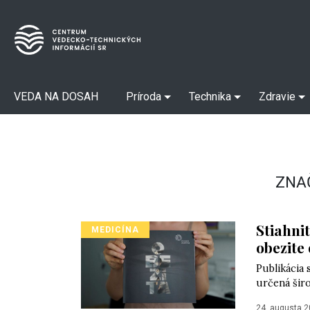
VEDA NA DOSAH
Príroda
Technika
Zdravie
ZNA
Stiahni
MEDICÍNA
obezite
Publikácia 
určená širo
24. augusta 