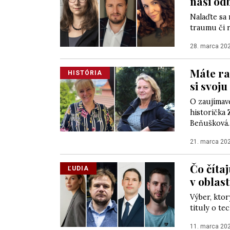
naši od
Nalaďte sa 
traumu či 
28. marca 20
Máte ra
HISTÓRIA
si svoj
O zaujímavé
historička
Beňušková.
21. marca 20
Čo čítaj
ĽUDIA
v oblast
Výber, ktor
tituly o te
11. marca 20