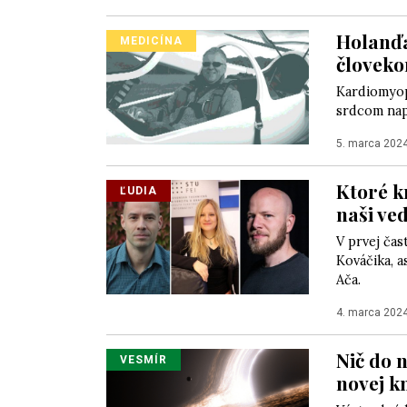
Holanďa
MEDICÍNA
človek
Kardiomyop
srdcom napo
5. marca 202
Ktoré kn
ĽUDIA
naši ved
V prvej čas
Kováčika, a
Ača.
4. marca 202
Nič do 
VESMÍR
novej kn