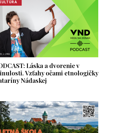
KULTÚRA
ODCAST: Láska a dvorenie v
inulosti. Vzťahy očami etnologičky
ataríny Nádaskej