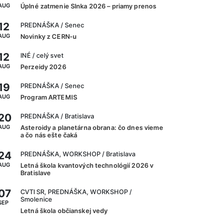
AUG
Úplné zatmenie Slnka 2026 – priamy prenos
12
PREDNÁŠKA
/ Senec
AUG
Novinky z CERN-u
12
INÉ
/ celý svet
AUG
Perzeidy 2026
19
PREDNÁŠKA
/ Senec
AUG
Program ARTEMIS
20
PREDNÁŠKA
/ Bratislava
AUG
Asteroidy a planetárna obrana: čo dnes vieme
a čo nás ešte čaká
24
PREDNÁŠKA, WORKSHOP
/ Bratislava
AUG
Letná škola kvantových technológií 2026 v
Bratislave
07
CVTI SR, PREDNÁŠKA, WORKSHOP
/
Smolenice
SEP
Letná škola občianskej vedy