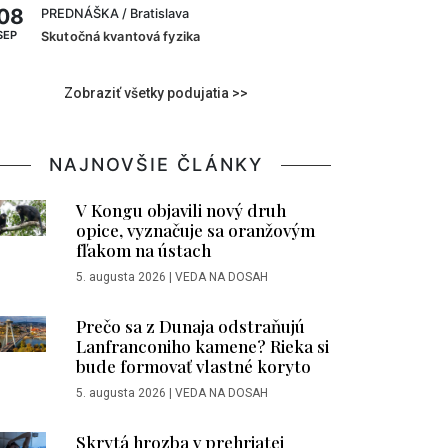
08
PREDNÁŠKA
/ Bratislava
SEP
Skutočná kvantová fyzika
Zobraziť všetky podujatia >>
NAJNOVŠIE ČLÁNKY
V Kongu objavili nový druh
opice, vyznačuje sa oranžovým
fľakom na ústach
5. augusta 2026
|
VEDA NA DOSAH
Prečo sa z Dunaja odstraňujú
Lanfranconiho kamene? Rieka si
bude formovať vlastné koryto
5. augusta 2026
|
VEDA NA DOSAH
Skrytá hrozba v prehriatej