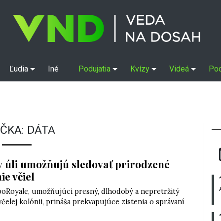
Ľudia
Iné
Podujatia
Kvízy
Videá
Po
ČKA:
DÁTA
v úli umožňujú sledovať prirodzené
ie včiel
boRoyale, umožňujúci presný, dlhodobý a nepretržitý
včelej kolónii, prináša prekvapujúce zistenia o správaní