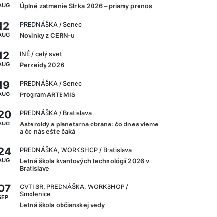
AUG
Úplné zatmenie Slnka 2026 – priamy prenos
12
PREDNÁŠKA
/ Senec
AUG
Novinky z CERN-u
12
INÉ
/ celý svet
AUG
Perzeidy 2026
19
PREDNÁŠKA
/ Senec
AUG
Program ARTEMIS
20
PREDNÁŠKA
/ Bratislava
AUG
Asteroidy a planetárna obrana: čo dnes vieme
a čo nás ešte čaká
24
PREDNÁŠKA, WORKSHOP
/ Bratislava
AUG
Letná škola kvantových technológií 2026 v
Bratislave
07
CVTI SR, PREDNÁŠKA, WORKSHOP
/
Smolenice
SEP
Letná škola občianskej vedy