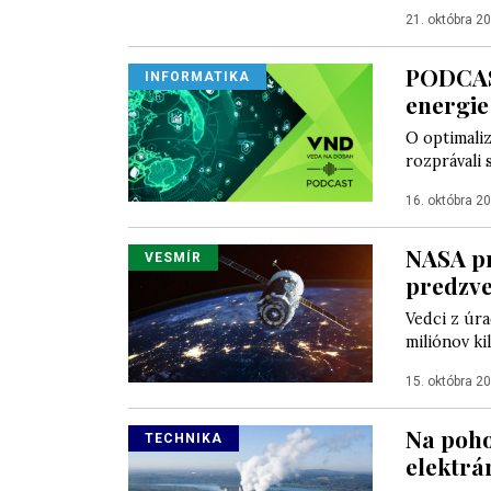
21. októbra 2
PODCAST
INFORMATIKA
energie
O optimaliz
rozprávali
16. októbra 2
NASA pr
VESMÍR
predzve
Vedci z úra
miliónov ki
15. októbra 2
Na poho
TECHNIKA
elektrá