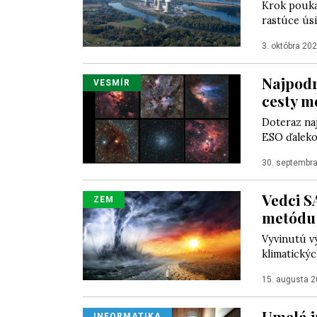
Krok pouka
rastúce úsi
3. októbra 20
Najpodr
VESMÍR
cesty m
Doteraz na
ESO ďalekoh
30. septembr
Vedci S
ZEM
metódu 
Vyvinutú v
klimatickýc
15. augusta 
Umelá in
INFORMATIKA