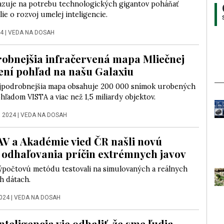
zuje na potrebu technologických gigantov poháňať
lie o rozvoj umelej inteligencie.
24
|
VEDA NA DOSAH
obnejšia infračervená mapa Mliečnej
ení pohľad na našu Galaxiu
jpodrobnejšia mapa obsahuje 200 000 snímok urobených
ľadom VISTA a viac než 1,5 miliardy objektov.
a 2024
|
VEDA NA DOSAH
AV a Akadémie vied ČR našli novú
odhaľovania príčin extrémnych javov
ýpočtovú metódu testovali na simulovaných a reálnych
h dátach.
2024
|
VEDA NA DOSAH
teligencia vie odhaliť, že sme ľudia