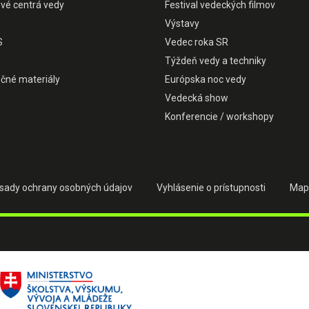
ové centrá vedy
Festival vedeckých filmov
Výstavy
S
Vedec roka SR
Týždeň vedy a techniky
čné materiály
Európska noc vedy
Vedecká show
Konferencie / workshopy
sady ochrany osobných údajov
Vyhlásenie o prístupnosti
Map