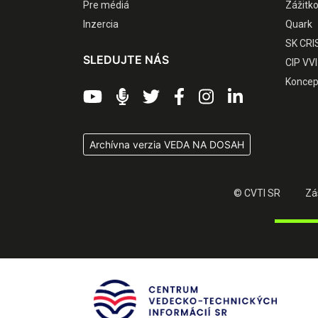
Pre médiá
Zážitk
Inzercia
Quark
SK CRI
SLEDUJTE NÁS
CIP VVI
Koncep
Archívna verzia VEDA NA DOSAH
© CVTI SR
Zá