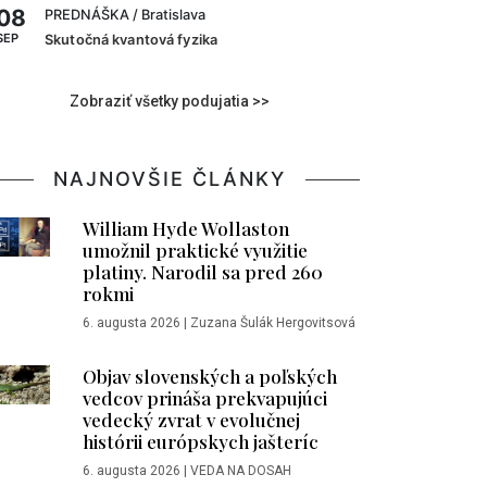
08
PREDNÁŠKA
/ Bratislava
SEP
Skutočná kvantová fyzika
Zobraziť všetky podujatia >>
NAJNOVŠIE ČLÁNKY
William Hyde Wollaston
umožnil praktické využitie
platiny. Narodil sa pred 260
rokmi
6. augusta 2026
|
Zuzana Šulák Hergovitsová
Objav slovenských a poľských
vedcov prináša prekvapujúci
vedecký zvrat v evolučnej
histórii európskych jašteríc
6. augusta 2026
|
VEDA NA DOSAH