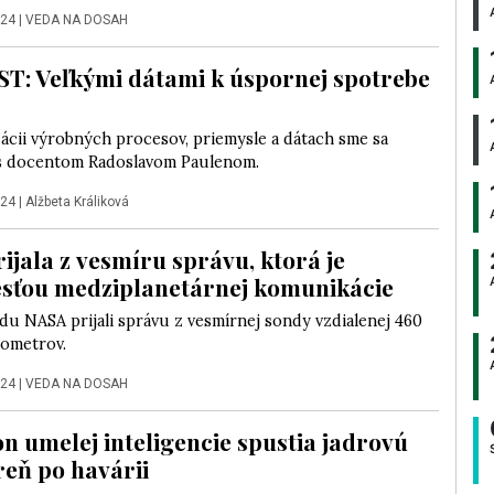
024
|
VEDA NA DOSAH
: Veľkými dátami k úspornej spotrebe
ácii výrobných procesov, priemysle a dátach sme sa
 s docentom Radoslavom Paulenom.
024
|
Alžbeta Králiková
ijala z vesmíru správu, ktorá je
sťou medziplanetárnej komunikácie
du NASA prijali správu z vesmírnej sondy vzdialenej 460
lometrov.
024
|
VEDA NA DOSAH
n umelej inteligencie spustia jadrovú
reň po havárii