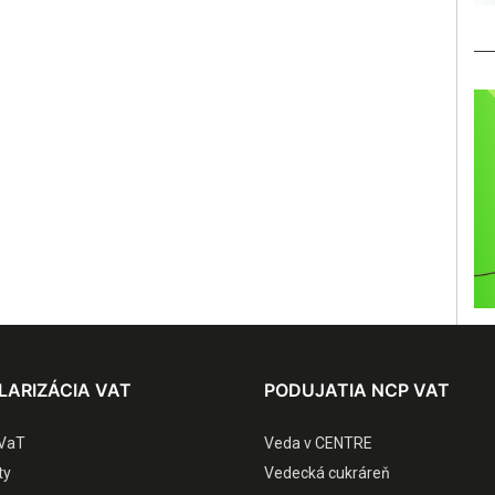
LARIZÁCIA VAT
PODUJATIA NCP VAT
VaT
Veda v CENTRE
ty
Vedecká cukráreň