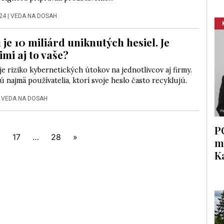
24
|
VEDA NA DOSAH
je 10 miliárd uniknutých hesiel. Je
imi aj to vaše?
e riziko kybernetických útokov na jednotlivcov aj firmy.
 najmä používatelia, ktorí svoje heslo často recyklujú.
|
VEDA NA DOSAH
P
6
17
…
28
»
m
K