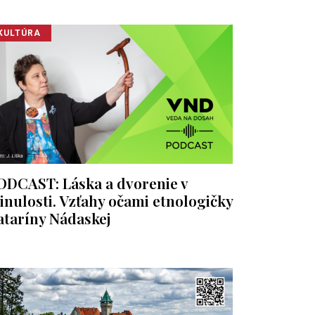
KULTÚRA
ODCAST: Láska a dvorenie v
inulosti. Vzťahy očami etnologičky
ataríny Nádaskej