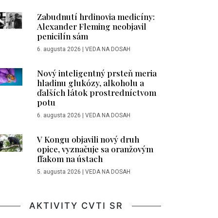
Zabudnutí hrdinovia medicíny:
Alexander Fleming neobjavil
penicilín sám
6. augusta 2026
|
VEDA NA DOSAH
Nový inteligentný prsteň meria
hladinu glukózy, alkoholu a
ďalších látok prostredníctvom
potu
6. augusta 2026
|
VEDA NA DOSAH
V Kongu objavili nový druh
opice, vyznačuje sa oranžovým
fľakom na ústach
5. augusta 2026
|
VEDA NA DOSAH
AKTIVITY CVTI SR