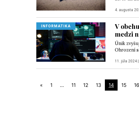
4. augusta 20
V obehu 
INFORMATIKA
medzi n
Únik zvyšuj
Ohrození sú
11. júla 2024
«
1
…
11
12
13
14
15
1