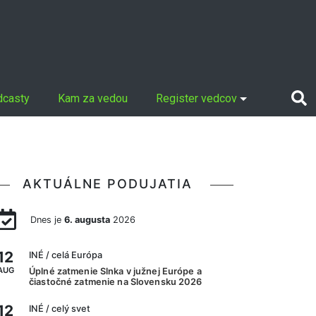
dcasty
Kam za vedou
Register vedcov
AKTUÁLNE PODUJATIA
Dnes je
6. augusta
2026
12
INÉ
/ celá Európa
AUG
Úplné zatmenie Slnka v južnej Európe a
čiastočné zatmenie na Slovensku 2026
12
INÉ
/ celý svet