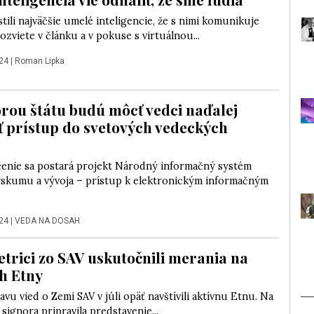
stili najväčšie umelé inteligencie, že s nimi komunikuje
dozviete v článku a v pokuse s virtuálnou...
24
|
Roman Lipka
rou štátu budú môcť vedci naďalej
ť prístup do svetových vedeckých
z
enie sa postará projekt Národný informačný systém
skumu a vývoja – prístup k elektronickým informačným
24
|
VEDA NA DOSAH
trici zo SAV uskutočnili merania na
h Etny
avu vied o Zemi SAV v júli opäť navštívili aktívnu Etnu. Na
 signora pripravila predstavenie...