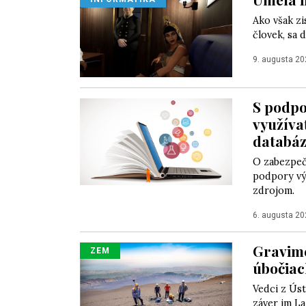
Ako však zi
človek, sa 
9. augusta 20
S podpo
využíva
databá
O zabezpeč
podpory vý
zdrojom.
6. augusta 20
Gravime
ZEM
úbočiac
Vedci z Úst
záver im La