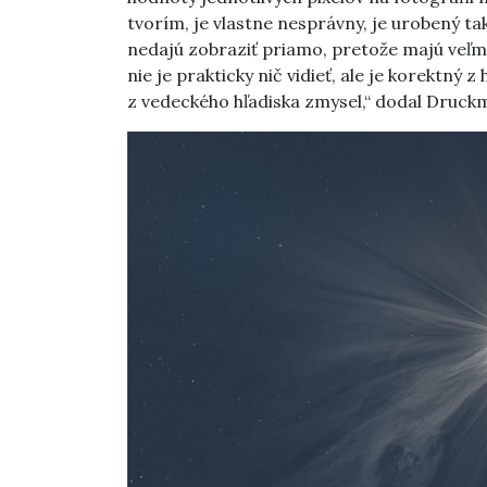
tvorím, je vlastne nesprávny, je urobený tak,
nedajú zobraziť priamo, pretože majú veľm
nie je prakticky nič vidieť, ale je korektný
z vedeckého hľadiska zmysel,“ dodal Druckm