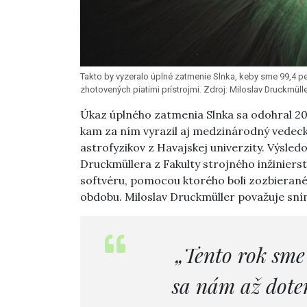
Takto by vyzeralo úplné zatmenie Slnka, keby sme 99,4 pe
zhotovených piatimi prístrojmi. Zdroj: Miloslav Druckmülle
Úkaz úplného zatmenia Slnka sa odohral 20
kam za ním vyrazil aj medzinárodný vedeck
astrofyzikov z Havajskej univerzity. Výsle
Druckmüllera z Fakulty strojného inžiniers
softvéru, pomocou ktorého boli zozbieran
obdobu. Miloslav Druckmüller považuje sní
„Tento rok sme
sa nám až dote