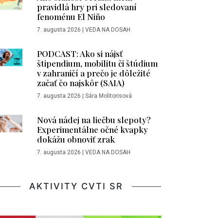
pravidlá hry pri sledovaní
fenoménu El Niño
7. augusta 2026
|
VEDA NA DOSAH
PODCAST: Ako si nájsť
štipendium, mobilitu či štúdium
v zahraničí a prečo je dôležité
začať čo najskôr (SAIA)
7. augusta 2026
|
Sára Molitorisová
Nová nádej na liečbu slepoty?
Experimentálne očné kvapky
dokážu obnoviť zrak
7. augusta 2026
|
VEDA NA DOSAH
AKTIVITY CVTI SR