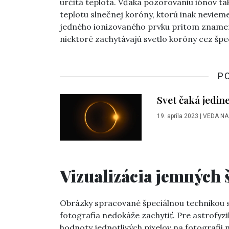
určitá teplota. Vďaka pozorovaniu iónov 
teplotu slnečnej koróny, ktorú inak neviem
jedného ionizovaného prvku pritom znamená
niektoré zachytávajú svetlo koróny cez špeci
P
Svet čaká jedin
19. apríla 2023
|
VEDA NA
Vizualizácia jemných 
Obrázky spracované špeciálnou technikou sl
fotografia nedokáže zachytiť. Pre astrofyzi
hodnoty jednotlivých pixelov na fotografii 