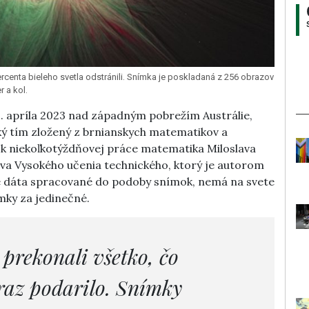
rcenta bieleho svetla odstránili. Snímka je poskladaná z 256 obrazov
r a kol.
. apríla 2023 nad západným pobrežím Austrálie,
ý tím zložený z brnianskych matematikov a
dok niekoľkotýždňovej práce matematika Miloslava
tva Vysokého učenia technického, ktorý je autorom
é dáta spracované do podoby snímok, nemá na svete
mky za jedinečné.
 prekonali všetko, čo
raz podarilo. Snímky