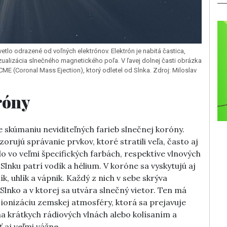
etlo odrazené od voľných elektrónov. Elektrón je nabitá častica,
zualizácia slnečného magnetického poľa. V ľavej dolnej časti obrázka
ME (Coronal Mass Ejection), ktorý odletel od Slnka. Zdroj: Miloslav
róny
 skúmaniu neviditeľných farieb slnečnej koróny.
ujú správanie prvkov, ktoré stratili veľa, často aj
lo vo veľmi špecifických farbách, respektíve vlnových
lnku patrí vodík a hélium. V koróne sa vyskytujú aj
lík, uhlík a vápnik. Každý z nich v sebe skrýva
lnko a v ktorej sa utvára slnečný vietor. Ten má
ž ionizáciu zemskej atmosféry, ktorá sa prejavuje
a krátkych rádiových vlnách alebo kolísaním a
ť aj veľmi vážne.