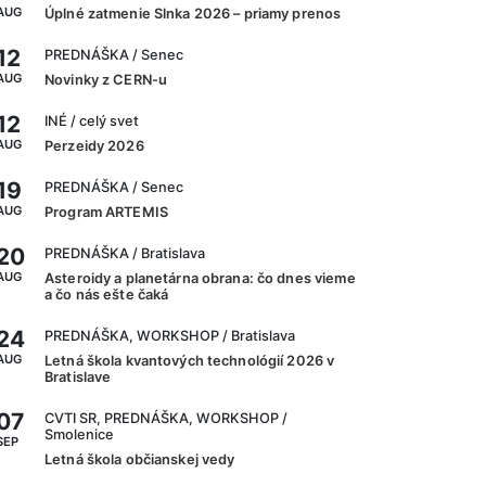
AUG
Úplné zatmenie Slnka 2026 – priamy prenos
12
PREDNÁŠKA
/ Senec
AUG
Novinky z CERN-u
12
INÉ
/ celý svet
AUG
Perzeidy 2026
19
PREDNÁŠKA
/ Senec
AUG
Program ARTEMIS
20
PREDNÁŠKA
/ Bratislava
AUG
Asteroidy a planetárna obrana: čo dnes vieme
a čo nás ešte čaká
24
PREDNÁŠKA, WORKSHOP
/ Bratislava
AUG
Letná škola kvantových technológií 2026 v
Bratislave
07
CVTI SR, PREDNÁŠKA, WORKSHOP
/
Smolenice
SEP
Letná škola občianskej vedy