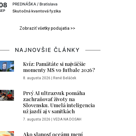
08
PREDNÁŠKA
/ Bratislava
SEP
Skutočná kvantová fyzika
Zobraziť všetky podujatia >>
NAJNOVŠIE ČLÁNKY
Kvíz: Pamätáte si najväčšie
momenty MS vo futbale 2026?
8. augusta 2026
|
René Beláček
Prvý AI ultrazvuk pomáha
zachraňovať životy na
Slovensku. Umelá inteligencia
už jazdí aj v sanitkách
7. augusta 2026
|
VEDA NA DOSAH
Ako slanosť oceánu mení