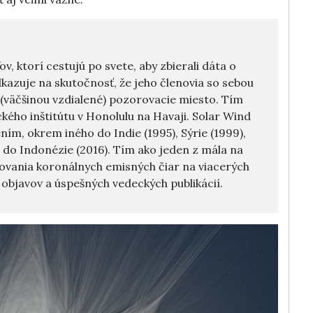
, ktorí cestujú po svete, aby zbierali dáta o
azuje na skutočnosť, že jeho členovia so sebou
 (väčšinou vzdialené) pozorovacie miesto. Tím
kého inštitútu v Honolulu na Havaji. Solar Wind
ním, okrem iného do Indie (1995), Sýrie (1999),
či do Indonézie (2016). Tím ako jeden z mála na
rovania koronálnych emisných čiar na viacerých
 objavov a úspešných vedeckých publikácií.