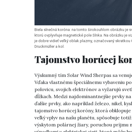
Biela slnečná koróna: na tomto širokouhlom obrázku je sv
ktorú ovplyvňuje magnetické pole Slnka. Na obrázku je vi
je dobre vidieť veľký oblak plazmy, označovaný skratkou C
Druckmüller a kol.
Tajomstvo horúcej ko
Výskumný tím Solar Wind Sherpas sa venuje
Vďaka vlastnému špeciálnemu vybaveniu pozor
polovicu, svojich elektrónov a vyžarujú svet
dĺžkach. Medzi najdominantnejšie prvky na S
ďalšie prvky, ako napríklad železo, nikel, kys
tajomstvo horúcej koróny, ktorá obklopuje S
veľký vplyv na našu planétu, spôsobuje toti
výskytom polárnej žiary, poruchou príjmu n
výpadkami v elektrickej sieti, ktoré môžu by