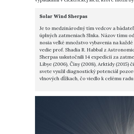
Solar Wind Sherpas
Je to medzinárodný tím vedcov a bádateľov
úplných zatmeniach Slnka. Názov tímu odk
nosia veľké množstvo vybavenia na každé
vedie prof. Shadia R. Habbal z Astronomic
Sherpas uskutočnili 14 expedícií za zatme
Líbye (2006), Číny (2008), Arktídy (2015) 
svete využil diagnostický potenciál pozo
vlnových dĺžkach, čo viedlo k celému radu