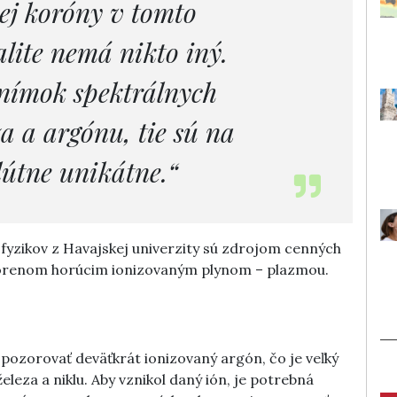
nej koróny v tomto
lite nemá nikto iný.
snímok spektrálnych
za a argónu, tie sú na
lútne unikátne.“
rofyzikov z Havajskej univerzity sú zdrojom cenných
tvorenom horúcim ionizovaným plynom – plazmou.
pozorovať deväťkrát ionizovaný argón, čo je veľký
eza a niklu. Aby vznikol daný ión, je potrebná