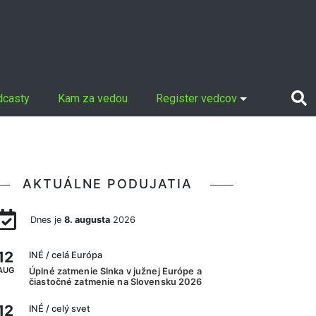
dcasty
Kam za vedou
Register vedcov
AKTUÁLNE PODUJATIA
Dnes je
8. augusta
2026
12
INÉ
/ celá Európa
AUG
Úplné zatmenie Slnka v južnej Európe a
čiastočné zatmenie na Slovensku 2026
12
INÉ
/ celý svet