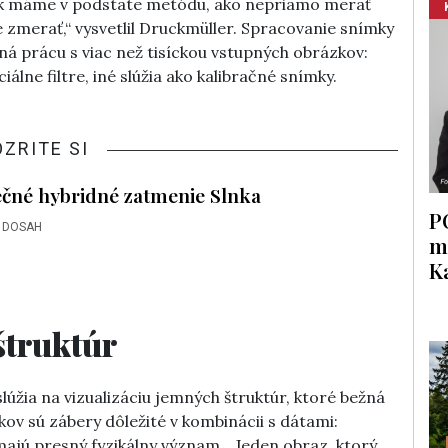
tak máme v podstate metódu, ako nepriamo merať
e zmerať,“ vysvetlil Druckmüller. Spracovanie snímky
 prácu s viac než tisíckou vstupných obrázkov:
álne filtre, iné slúžia ako kalibračné snímky.
OZRITE SI
ečné hybridné zatmenie Slnka
P
 DOSAH
m
K
štruktúr
úžia na vizualizáciu jemných štruktúr, ktoré bežná
kov sú zábery dôležité v kombinácii s dátami:
majú presný fyzikálny význam. „Jeden obraz, ktorý