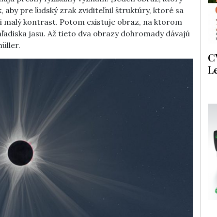
 aby pre ľudský zrak zviditeľnil štruktúry, ktoré sa
i malý kontrast. Potom existuje obraz, na ktorom
 z hľadiska jasu. Až tieto dva obrazy dohromady dávajú
üller.
C
L