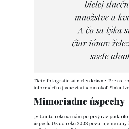
bielej slneč
množstve a kva
A čo sa týka 
čiar iónov žele
svete abso
Tieto fotografie sú nielen krásne. Pre ast
informácií o jasne žiariacom okolí Slnka 
Mimoriadne úspechy
„V tomto roku sa nám po prvý raz podarilo 
úspech. Už od roku 2008 pozorujeme ióny žel