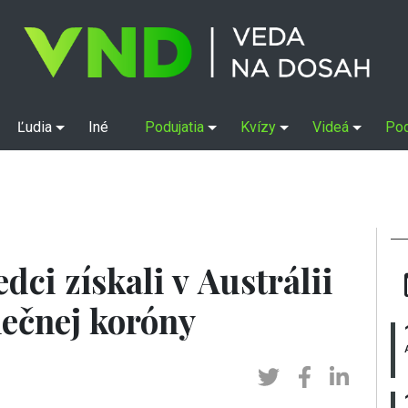
Ľudia
Iné
Podujatia
Kvízy
Videá
Po
dci získali v Austrálii
nečnej koróny