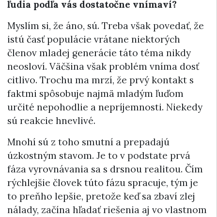
ľudia podľa vás dostatočne vnímaví?
Myslím si, že áno, sú. Treba však povedať, že
istú časť populácie vrátane niektorých
členov mladej generácie táto téma nikdy
neosloví. Väčšina však problém vníma dosť
citlivo. Trochu ma mrzí, že prvý kontakt s
faktmi spôsobuje najmä mladým ľuďom
určité nepohodlie a nepríjemnosti. Niekedy
sú reakcie hnevlivé.
Mnohí sú z toho smutní a prepadajú
úzkostným stavom. Je to v podstate prvá
fáza vyrovnávania sa s drsnou realitou. Čím
rýchlejšie človek túto fázu spracuje, tým je
to preňho lepšie, pretože keď sa zbaví zlej
nálady, začína hľadať riešenia aj vo vlastnom