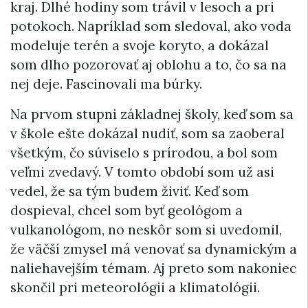
kraj. Dlhé hodiny som trávil v lesoch a pri
potokoch. Napríklad som sledoval, ako voda
modeluje terén a svoje koryto, a dokázal
som dlho pozorovať aj oblohu a to, čo sa na
nej deje. Fascinovali ma búrky.
Na prvom stupni základnej školy, keď som sa
v škole ešte dokázal nudiť, som sa zaoberal
všetkým, čo súviselo s prírodou, a bol som
veľmi zvedavý. V tomto období som už asi
vedel, že sa tým budem živiť. Keď som
dospieval, chcel som byť geológom a
vulkanológom, no neskôr som si uvedomil,
že väčší zmysel má venovať sa dynamickým a
naliehavejším témam. Aj preto som nakoniec
skončil pri meteorológii a klimatológii.