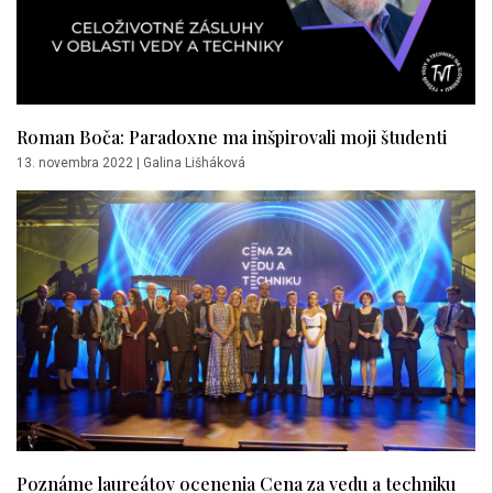
Roman Boča: Paradoxne ma inšpirovali moji študenti
13. novembra 2022
|
Galina Lišháková
Poznáme laureátov ocenenia Cena za vedu a techniku