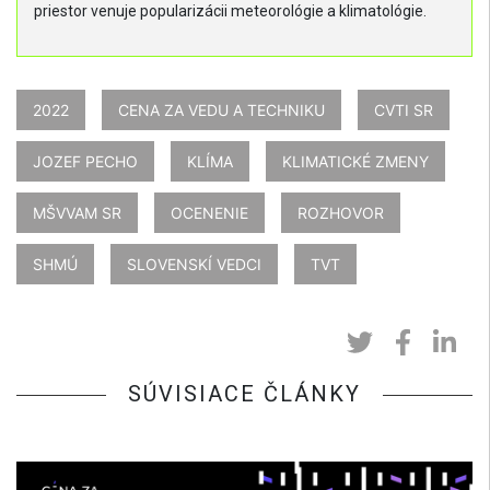
priestor venuje popularizácii meteorológie a klimatológie.
2022
CENA ZA VEDU A TECHNIKU
CVTI SR
JOZEF PECHO
KLÍMA
KLIMATICKÉ ZMENY
MŠVVAM SR
OCENENIE
ROZHOVOR
SHMÚ
SLOVENSKÍ VEDCI
TVT
SÚVISIACE ČLÁNKY