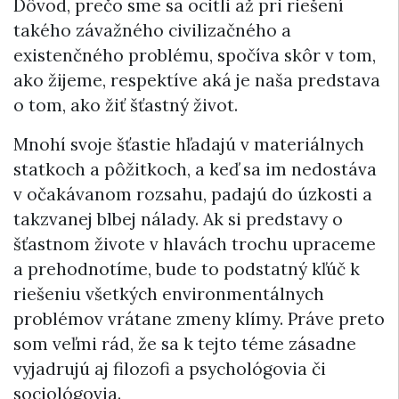
Dôvod, prečo sme sa ocitli až pri riešení
takého závažného civilizačného a
existenčného problému, spočíva skôr v tom,
ako žijeme, respektíve aká je naša predstava
o tom, ako žiť šťastný život.
Mnohí svoje šťastie hľadajú v materiálnych
statkoch a pôžitkoch, a keď sa im nedostáva
v očakávanom rozsahu, padajú do úzkosti a
takzvanej blbej nálady. Ak si predstavy o
šťastnom živote v hlavách trochu upraceme
a prehodnotíme, bude to podstatný kľúč k
riešeniu všetkých environmentálnych
problémov vrátane zmeny klímy. Práve preto
som veľmi rád, že sa k tejto téme zásadne
vyjadrujú aj filozofi a psychológovia či
sociológovia.