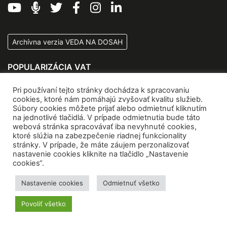
Archívna verzia VEDA NA DOSAH
POPULARIZÁCIA VAT
Pri používaní tejto stránky dochádza k spracovaniu
O NCP VaT
cookies, ktoré nám pomáhajú zvyšovať kvalitu služieb.
Kontakty
Súbory cookies môžete prijať alebo odmietnuť kliknutím
na jednotlivé tlačidlá. V prípade odmietnutia bude táto
Zážitkové centrá vedy
webová stránka spracovávať iba nevyhnuté cookies,
Quark
ktoré slúžia na zabezpečenie riadnej funkcionality
stránky. V prípade, že máte záujem perzonalizovať
SK CRIS
nastavenie cookies kliknite na tlačidlo „Nastavenie
CIP VVI
cookies“.
Koncepčné materiály
Nastavenie cookies
Odmietnuť všetko
PODUJATIA NCP VAT
Povoliť všetko
Veda v CENTRE