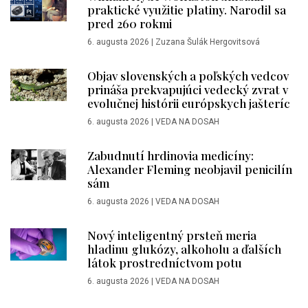
praktické využitie platiny. Narodil sa
pred 260 rokmi
6. augusta 2026
|
Zuzana Šulák Hergovitsová
Objav slovenských a poľských vedcov
prináša prekvapujúci vedecký zvrat v
evolučnej histórii európskych jašteríc
6. augusta 2026
|
VEDA NA DOSAH
Zabudnutí hrdinovia medicíny:
Alexander Fleming neobjavil penicilín
sám
6. augusta 2026
|
VEDA NA DOSAH
Nový inteligentný prsteň meria
hladinu glukózy, alkoholu a ďalších
látok prostredníctvom potu
6. augusta 2026
|
VEDA NA DOSAH