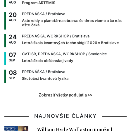
AUG
Program ARTEMIS
20
PREDNÁŠKA
/ Bratislava
AUG
Asteroidy a planetárna obrana: čo dnes vieme a čo nás
ešte čaká
24
PREDNÁŠKA, WORKSHOP
/ Bratislava
AUG
Letná škola kvantových technológií 2026 v Bratislave
07
CVTI SR, PREDNÁŠKA, WORKSHOP
/ Smolenice
SEP
Letná škola občianskej vedy
08
PREDNÁŠKA
/ Bratislava
SEP
Skutočná kvantová fyzika
Zobraziť všetky podujatia >>
NAJNOVŠIE ČLÁNKY
William Hyde Wollaston umožnil