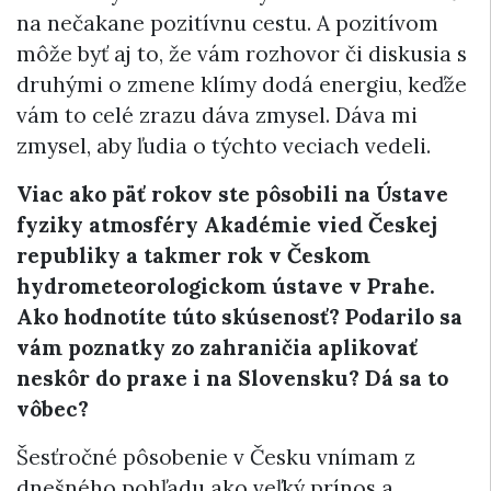
na nečakane pozitívnu cestu. A pozitívom
môže byť aj to, že vám rozhovor či diskusia s
druhými o zmene klímy dodá energiu, keďže
vám to celé zrazu dáva zmysel. Dáva mi
zmysel, aby ľudia o týchto veciach vedeli.
Viac ako päť rokov ste pôsobili na Ústave
fyziky atmosféry Akadémie vied Českej
republiky a takmer rok v Českom
hydrometeorologickom ústave v Prahe.
Ako hodnotíte túto skúsenosť? Podarilo sa
vám poznatky zo zahraničia aplikovať
neskôr do praxe i na Slovensku? Dá sa to
vôbec?
Šesťročné pôsobenie v Česku vnímam z
dnešného pohľadu ako veľký prínos a