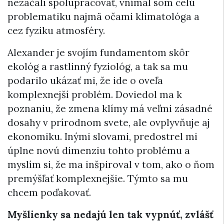
nezačali spolupracovať, vnímal som celú
problematiku najmä očami klimatológa a
cez fyziku atmosféry.
Alexander je svojím fundamentom skôr
ekológ a rastlinný fyziológ, a tak sa mu
podarilo ukázať mi, že ide o oveľa
komplexnejší problém. Doviedol ma k
poznaniu, že zmena klímy má veľmi zásadné
dosahy v prírodnom svete, ale ovplyvňuje aj
ekonomiku. Inými slovami, predostrel mi
úplne novú dimenziu tohto problému a
myslím si, že ma inšpiroval v tom, ako o ňom
premýšľať komplexnejšie. Týmto sa mu
chcem poďakovať.
Myšlienky sa nedajú len tak vypnúť, zvlášť