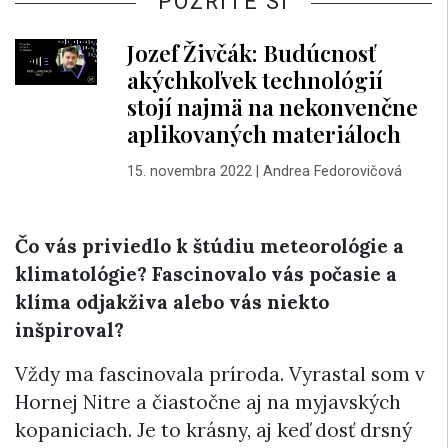
POZRITE SI
Jozef Živčák: Budúcnosť
akýchkoľvek technológií
stojí najmä na nekonvenčne
aplikovaných materiáloch
15. novembra 2022
|
Andrea Fedorovičová
Čo vás priviedlo k štúdiu meteorológie a
klimatológie? Fascinovalo vás počasie a
klíma odjakživa alebo vás niekto
inšpiroval?
Vždy ma fascinovala príroda. Vyrastal som v
Hornej Nitre a čiastočne aj na myjavských
kopaniciach. Je to krásny, aj keď dosť drsný