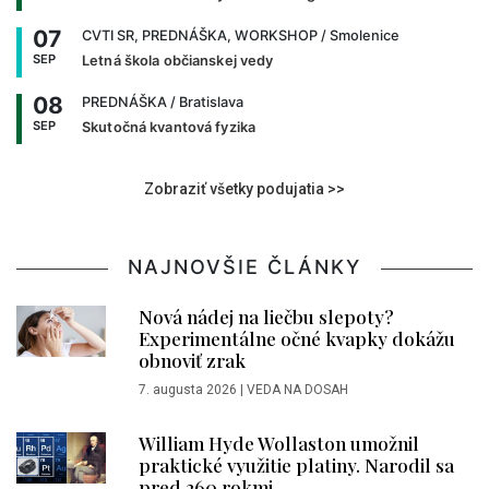
07
CVTI SR, PREDNÁŠKA, WORKSHOP
/ Smolenice
SEP
Letná škola občianskej vedy
08
PREDNÁŠKA
/ Bratislava
SEP
Skutočná kvantová fyzika
Zobraziť všetky podujatia >>
NAJNOVŠIE ČLÁNKY
Nová nádej na liečbu slepoty?
Experimentálne očné kvapky dokážu
obnoviť zrak
7. augusta 2026
|
VEDA NA DOSAH
William Hyde Wollaston umožnil
praktické využitie platiny. Narodil sa
pred 260 rokmi