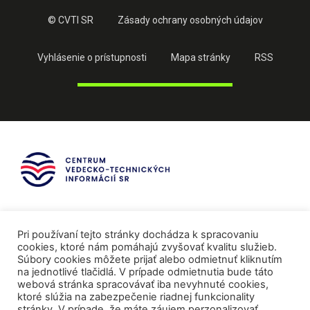
© CVTI SR
Zásady ochrany osobných údajov
Vyhlásenie o prístupnosti
Mapa stránky
RSS
Pri používaní tejto stránky dochádza k spracovaniu
cookies, ktoré nám pomáhajú zvyšovať kvalitu služieb.
Súbory cookies môžete prijať alebo odmietnuť kliknutím
na jednotlivé tlačidlá. V prípade odmietnutia bude táto
webová stránka spracovávať iba nevyhnuté cookies,
ktoré slúžia na zabezpečenie riadnej funkcionality
stránky. V prípade, že máte záujem perzonalizovať