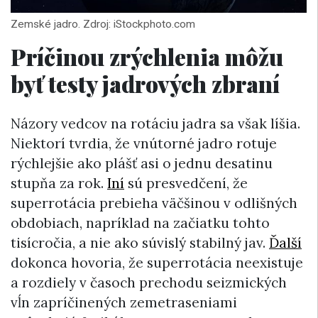
Zemské jadro. Zdroj: iStockphoto.com
Príčinou zrýchlenia môžu
byť testy jadrových zbraní
Názory vedcov na rotáciu jadra sa však líšia.
Niektorí tvrdia, že vnútorné jadro rotuje
rýchlejšie ako plášť asi o jednu desatinu
stupňa za rok.
Iní
sú presvedčení, že
superrotácia prebieha väčšinou v odlišných
obdobiach, napríklad na začiatku tohto
tisícročia, a nie ako súvislý stabilný jav.
Ďalší
dokonca hovoria, že superrotácia neexistuje
a rozdiely v časoch prechodu seizmických
vĺn zapríčinených zemetraseniami