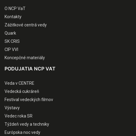
O NCP VaT
Kontakty
Zážitkové centrá vedy
Quark
SK CRIS
CIP VVI
Koncepčné materiály
PODUJATIA NCP VAT
Veda v CENTRE
Vedecká cukráreň
Festival vedeckých filmov
Výstavy
Vedec roka SR
Týždeň vedy a techniky
Európska noc vedy