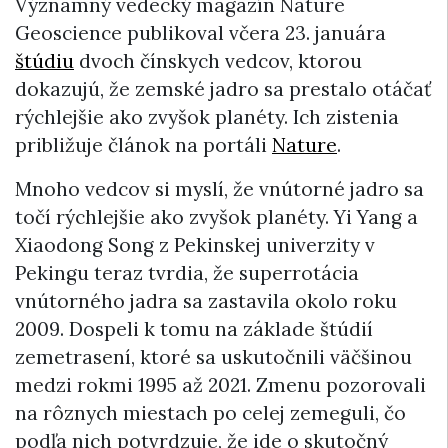
Významný vedecký magazín Nature
Geoscience publikoval včera 23. januára
štúdiu
dvoch čínskych vedcov, ktorou
dokazujú, že zemské jadro sa prestalo otáčať
rýchlejšie ako zvyšok planéty. Ich zistenia
približuje článok na portáli
Nature
.
Mnoho vedcov si myslí, že vnútorné jadro sa
točí rýchlejšie ako zvyšok planéty. Yi Yang a
Xiaodong Song z Pekinskej univerzity v
Pekingu teraz tvrdia, že superrotácia
vnútorného jadra sa zastavila okolo roku
2009. Dospeli k tomu na základe štúdií
zemetrasení, ktoré sa uskutočnili väčšinou
medzi rokmi 1995 až 2021. Zmenu pozorovali
na rôznych miestach po celej zemeguli, čo
podľa nich potvrdzuje, že ide o skutočný