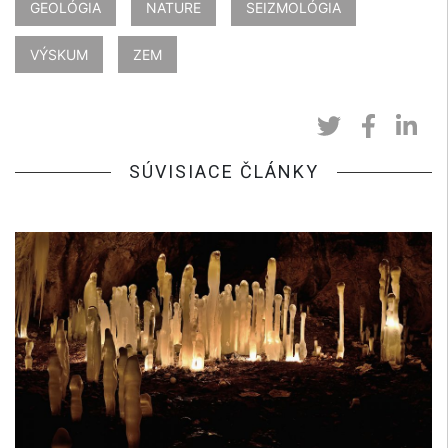
GEOLÓGIA
NATURE
SEIZMOLÓGIA
VÝSKUM
ZEM
SÚVISIACE ČLÁNKY