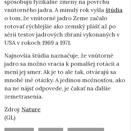
spôsobujú fyzikálne zmeny na povrchu
vnútorného jadra. A minulý rok vyšla
štúdia
o tom, že vnútorné jadro Zeme začalo
rotovať rýchlejšie ako zemský plášť až po
sérii testov jadrových zbraní vykonaných v
USA v rokoch 1969 a 1971.
Najnovšia štúdia naznačuje, že vnútorné
jadro sa možno vracia k pomalšej rotácii a
mení jej smer. Ak je to ale tak, otvárajú sa
mnohé iné otázky. A jedinou možnosťou, ako
na ne nájsť odpovede, je čakať na ďalšie
zemetrasenia.
Zdroj:
Nature
(GL)