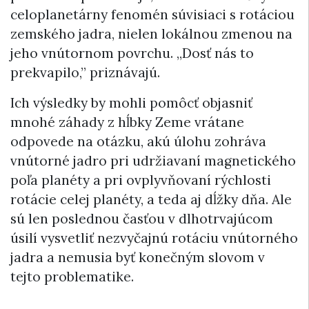
celoplanetárny fenomén súvisiaci s rotáciou
zemského jadra, nielen lokálnou zmenou na
jeho vnútornom povrchu. „Dosť nás to
prekvapilo,” priznávajú.
Ich výsledky by mohli pomôcť objasniť
mnohé záhady z hĺbky Zeme vrátane
odpovede na otázku, akú úlohu zohráva
vnútorné jadro pri udržiavaní magnetického
poľa planéty a pri ovplyvňovaní rýchlosti
rotácie celej planéty, a teda aj dĺžky dňa. Ale
sú len poslednou časťou v dlhotrvajúcom
úsilí vysvetliť nezvyčajnú rotáciu vnútorného
jadra a nemusia byť konečným slovom v
tejto problematike.