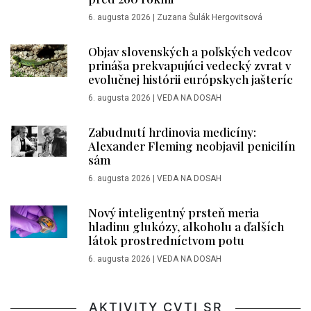
6. augusta 2026
|
Zuzana Šulák Hergovitsová
Objav slovenských a poľských vedcov
prináša prekvapujúci vedecký zvrat v
evolučnej histórii európskych jašteríc
6. augusta 2026
|
VEDA NA DOSAH
Zabudnutí hrdinovia medicíny:
Alexander Fleming neobjavil penicilín
sám
6. augusta 2026
|
VEDA NA DOSAH
Nový inteligentný prsteň meria
hladinu glukózy, alkoholu a ďalších
látok prostredníctvom potu
6. augusta 2026
|
VEDA NA DOSAH
AKTIVITY CVTI SR