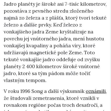
Jadro planéty je široké asi 7-tisíc kilometrov,
pozostáva z pevného stredu zloženého
najmä zo železa a z plášťa, ktorý tvorí tekuté
železo a ďalšie prvky. Keď železo z
vonkajšieho jadra Zeme kryštalizuje na
povrchu jej vnútorného jadra, mení hustotu
vonkajšej kvapaliny a poháňa víry, ktoré
udržiavajú magnetické pole Zeme. Toto
tekuté vonkajšie jadro oddeľuje od zvyšku
planéty 2 400 kilometrov široké vnútorné
jadro, ktoré sa tým pádom môže točiť
vlastným tempom.
V roku 1996 Song a ďalší výskumník
oznámili
,
že študovali zemetrasenia, ktoré vznikli v
rovnakom regióne počas troch desaťročí, a