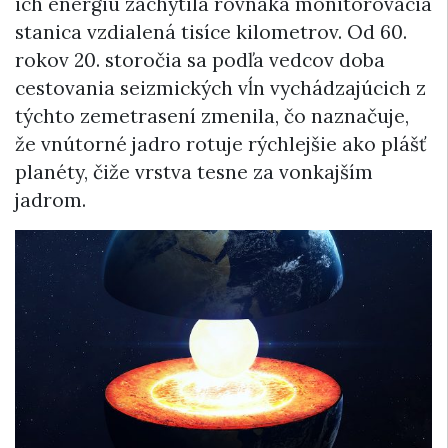
ich energiu zachytila rovnaká monitorovacia
stanica vzdialená tisíce kilometrov. Od 60.
rokov 20. storočia sa podľa vedcov doba
cestovania seizmických vĺn vychádzajúcich z
týchto zemetrasení zmenila, čo naznačuje,
že vnútorné jadro rotuje rýchlejšie ako plášť
planéty, čiže vrstva tesne za vonkajším
jadrom.