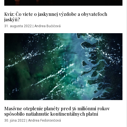
Kvíz: Čo viete o jaskynnej výzdobe a obyvateľoch
jaskýň?
31. augusta 2022
|
Andrea Bučičová
Masívne oteplenie planéty pred 56 miliónmi rokov
spôsobilo natiahnutie kontinentálnych platní
30. júna 2022
|
Andrea Fedorovičová