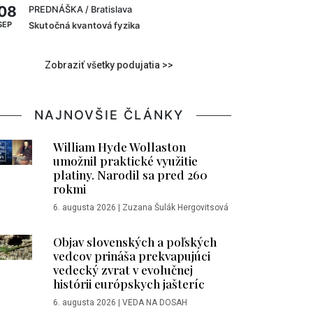
08
PREDNÁŠKA
/ Bratislava
SEP
Skutočná kvantová fyzika
Zobraziť všetky podujatia >>
NAJNOVŠIE ČLÁNKY
William Hyde Wollaston
umožnil praktické využitie
platiny. Narodil sa pred 260
rokmi
6. augusta 2026
|
Zuzana Šulák Hergovitsová
Objav slovenských a poľských
vedcov prináša prekvapujúci
vedecký zvrat v evolučnej
histórii európskych jašteríc
6. augusta 2026
|
VEDA NA DOSAH