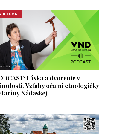
KULTÚRA
ODCAST: Láska a dvorenie v
inulosti. Vzťahy očami etnologičky
ataríny Nádaskej