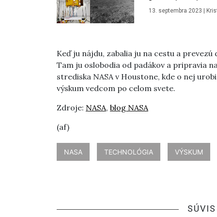
13. septembra 2023
|
Kri
Keď ju nájdu, zabalia ju na cestu a prevezú 
Tam ju oslobodia od padákov a pripravia n
strediska NASA v Houstone, kde o nej urob
výskum vedcom po celom svete.
Zdroje:
NASA
,
blog NASA
(af)
NASA
TECHNOLÓGIA
VÝSKUM
SÚVIS