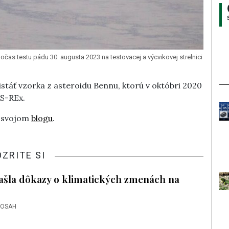
čas testu pádu 30. augusta 2023 na testovacej a výcvikovej strelnici
stáť vzorka z asteroidu Bennu, ktorú v októbri 2020
S-REx.
a svojom
blogu
.
OZRITE SI
ašla dôkazy o klimatických zmenách na
DOSAH