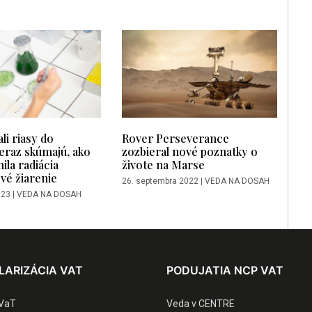
li riasy do
Rover Perseverance
eraz skúmajú, ako
zozbieral nové poznatky o
ila radiácia
živote na Marse
ové žiarenie
26. septembra 2022
|
VEDA NA DOSAH
023
|
VEDA NA DOSAH
LARIZÁCIA VAT
PODUJATIA NCP VAT
VaT
Veda v CENTRE