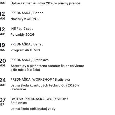
AUG
Úplné zatmenie Slnka 2026 – priamy prenos
12
PREDNÁŠKA
/ Senec
AUG
Novinky z CERN-u
12
INÉ
/ celý svet
AUG
Perzeidy 2026
19
PREDNÁŠKA
/ Senec
AUG
Program ARTEMIS
20
PREDNÁŠKA
/ Bratislava
AUG
Asteroidy a planetárna obrana: čo dnes vieme
a čo nás ešte čaká
24
PREDNÁŠKA, WORKSHOP
/ Bratislava
AUG
Letná škola kvantových technológií 2026 v
Bratislave
07
CVTI SR, PREDNÁŠKA, WORKSHOP
/
Smolenice
SEP
Letná škola občianskej vedy