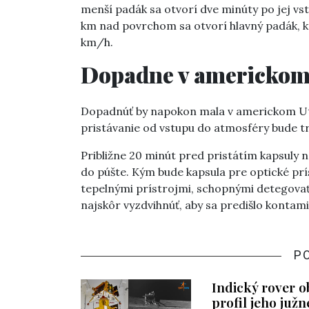
menší padák sa otvorí dve minúty po jej vs
km nad povrchom sa otvorí hlavný padák, kt
km/h.
Dopadne v americkom
Dopadnúť by napokon mala v americkom Utah
pristávanie od vstupu do atmosféry bude tr
Približne 20 minút pred pristátím kapsuly n
do púšte. Kým bude kapsula pre optické prís
tepelnými prístrojmi, schopnými detegovať 
najskôr vyzdvihnúť, aby sa predišlo konta
P
Indický rover ob
profil jeho južn