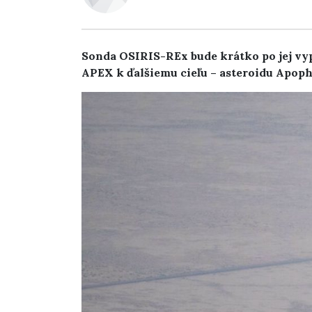
Sonda OSIRIS-REx bude krátko po jej v
APEX k ďalšiemu cieľu – asteroidu Apoph