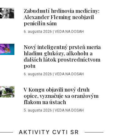
Zabudnutí hrdinovia medicíny:
Alexander Fleming neobjavil
penicilín sám
6. augusta 2026
|
VEDA NA DOSAH
Nový inteligentný prsteň meria
hladinu glukózy, alkoholu a
ďalších látok prostredníctvom
potu
6. augusta 2026
|
VEDA NA DOSAH
V Kongu objavili nový druh
opice, vyznačuje sa oranžovým
fľakom na ústach
5. augusta 2026
|
VEDA NA DOSAH
AKTIVITY CVTI SR