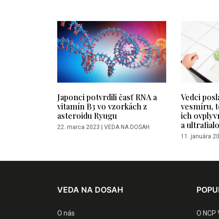
Japonci potvrdili časť RNA a
Vedci posla
vitamín B3 vo vzorkách z
vesmíru, t
asteroidu Ryugu
ich ovplyvn
a ultrafial
22. marca 2023
|
VEDA NA DOSAH
11. januára 2
VEDA NA DOSAH
POPU
O nás
O NCP 