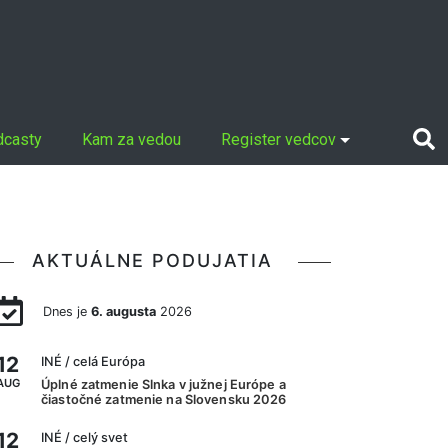
dcasty
Kam za vedou
Register vedcov
AKTUÁLNE PODUJATIA
Dnes je
6. augusta
2026
12
INÉ
/ celá Európa
AUG
Úplné zatmenie Slnka v južnej Európe a
čiastočné zatmenie na Slovensku 2026
12
INÉ
/ celý svet