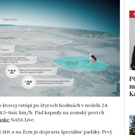
P
m
K
ktorej vstúpi po štyroch hodinách v nedeľu 24.
4,5-tisíc km/h. Pád kapsuly na zemský povrch
ánke
NASA Live.
 štít a na Zem ju dopravia špeciálne padáky. Prvý