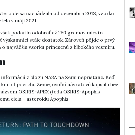
asteroide sa nachádzala od decembra 2018, vzorku
tela v máji 2021.
 však podarilo odobrať až 250 gramov miesto
ť výskumníci stále dostatok. Zároveň pôjde o prvý
a o najväčšiu vzorku prinesenú z hlbokého vesmíru.
em
 informácií z blogu NASA na Zemi nepristane. Keď
c km od povrchu Zeme, uvoľní návratovú kapsulu bez
 názvom OSIRIS-APEX (teda OSIRIS-Apophis
iemu cieľu – asteroidu Apophis.