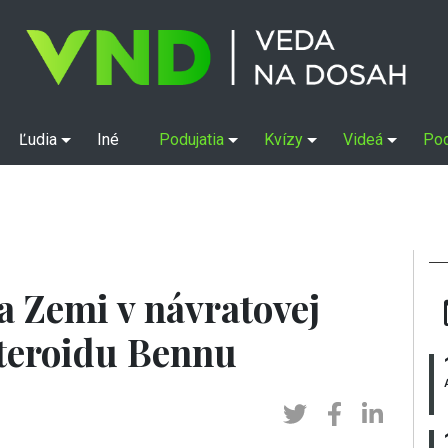
Ľudia
Iné
Podujatia
Kvízy
Videá
Po
a Zemi v návratovej
steroidu Bennu