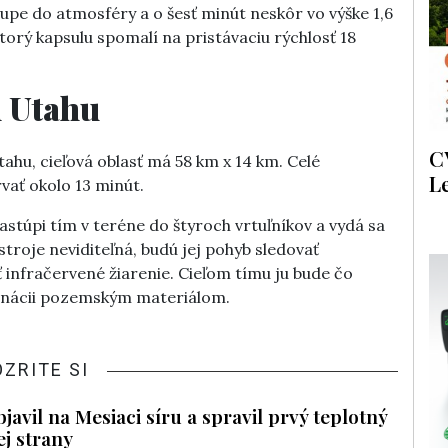
tupe do atmosféry a o šesť minút neskôr vo výške 1,6
orý kapsulu spomalí na pristávaciu rýchlosť 18
 Utahu
C
u, cieľová oblasť má 58 km x 14 km. Celé
L
vať okolo 13 minút.
astúpi tím v teréne do štyroch vrtuľníkov a vydá sa
troje neviditeľná, budú jej pohyb sledovať
infračervené žiarenie. Cieľom tímu ju bude čo
minácii pozemským materiálom.
OZRITE SI
javil na Mesiaci síru a spravil prvý teplotný
ej strany