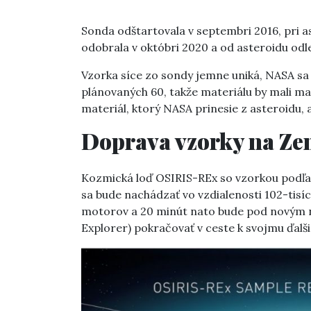
Sonda odštartovala v septembri 2016, pri 
odobrala v októbri 2020 a od asteroidu odle
Vzorka síce zo sondy jemne uniká, NASA sa
plánovaných 60, takže materiálu by mali ma
materiál, ktorý NASA prinesie z asteroidu, 
Doprava vzorky na Z
Kozmická loď OSIRIS-REx so vzorkou podľa
sa bude nachádzať vo vzdialenosti 102-tisí
motorov a 20 minút nato bude pod novým
Explorer) pokračovať v ceste k svojmu ďalš