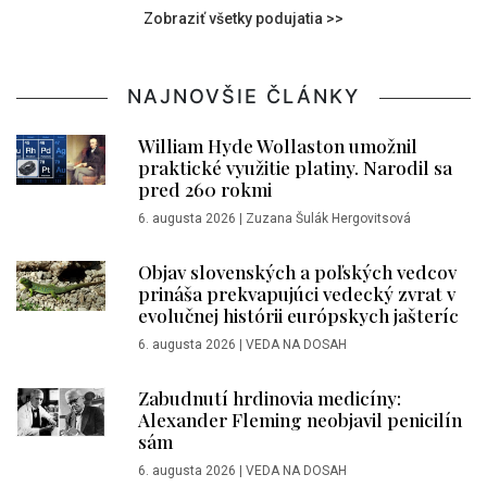
Zobraziť všetky podujatia >>
NAJNOVŠIE ČLÁNKY
William Hyde Wollaston umožnil
praktické využitie platiny. Narodil sa
pred 260 rokmi
6. augusta 2026
|
Zuzana Šulák Hergovitsová
Objav slovenských a poľských vedcov
prináša prekvapujúci vedecký zvrat v
evolučnej histórii európskych jašteríc
6. augusta 2026
|
VEDA NA DOSAH
Zabudnutí hrdinovia medicíny:
Alexander Fleming neobjavil penicilín
sám
6. augusta 2026
|
VEDA NA DOSAH