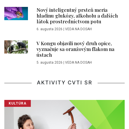
Nový inteligentný prsteň meria
hladinu glukózy, alkoholu a ďalších
látok prostredníctvom potu
6. augusta 2026
|
VEDA NA DOSAH
V Kongu objavili nový druh opice,
vyznačuje sa oranžovým fľakom na
ústach
5. augusta 2026
|
VEDA NA DOSAH
AKTIVITY CVTI SR
KULTÚRA