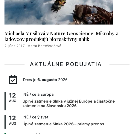
Michaela Musilová v Nature Geoscience: Mikróby z
ľadovcov produkujú bioreaktívny uhlík
2. júna 2017
|
Marta Bartošovičová
AKTUÁLNE PODUJATIA
Dnes je
6. augusta
2026
12
INÉ
/ celá Európa
AUG
Úplné zatmenie Slnka v južnej Európe a čiastočné
zatmenie na Slovensku 2026
12
INÉ
/ celý svet
AUG
Úplné zatmenie Slnka 2026 – priamy prenos