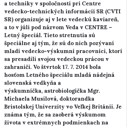
a techniky v spoločnosti pri Centre
vedecko-technických informácií SR (CVTI
SR) organizuje aj v lete vedeckú kaviareň,
a to v júli pod názvom Veda v CENTRE –
Letný špeciál. Tieto stretnutia sú
špeciálne aj tým, že sú do nich pozývaní
mladí vedecko-výskumní pracovníci, ktorí
sa presadili svojou vedeckou prácou v
zahraničí. Vo štvrtok 17. 7. 2014 bola
hosťom Letného špeciálu mladá nádejná
slovenská vedkyňa a
výskumníčka, astrobiologička Mgr.
Michaela Musilová, doktorandka
Bristolskej Univerzity vo Veľkej Británii. Je
známa tým, že sa zaoberá výskumom
života v extrémnych podmienkach na