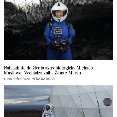
Nahliadnite do života astrobiologičky Michaely
Musilovej. Vychádza kniha Žena z Marsu
6. novembra 2020
|
VEDA NA DOSAH