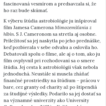
fascinovaná vesmírom a predsavzala si, že
ho raz bude skúmať.
K výberu štúdia astrobiológie ju inšpiroval
film Jamesa Camerona
Mimozemšťania z
hlbín
. S J. Cameronom sa stretla aj osobne.
Príležitosť sa jej naskytla po jeho prednáške,
keď pozbierala v sebe odvahu a oslovila ho.
Debatovali spolu o filme, ale aj o tom, ako ju
film ovplyvnil pri rozhodovaní sa o smere
štúdia. Jej cesta k astrobiológii však nebola
jednoduchá. Neustále si musela zháňať
finančné prostriedky na štúdium – prácou v
bare, cez granty od charity až po štipendiá
za študijné výsledky. Podarilo sa jej dostať sa
na významné univerzity ako University