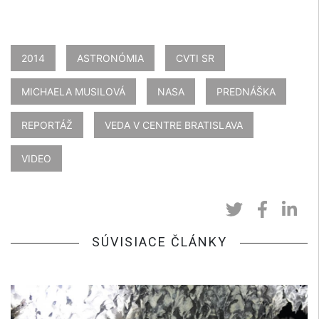
2014
ASTRONÓMIA
CVTI SR
MICHAELA MUSILOVÁ
NASA
PREDNÁŠKA
REPORTÁŽ
VEDA V CENTRE BRATISLAVA
VIDEO
SÚVISIACE ČLÁNKY