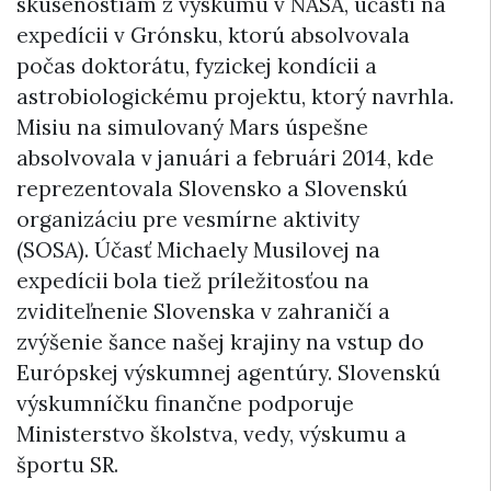
skúsenostiam z výskumu v NASA, účasti na
expedícii v Grónsku, ktorú absolvovala
počas doktorátu, fyzickej kondícii a
astrobiologickému projektu, ktorý navrhla.
Misiu na simulovaný Mars úspešne
absolvovala v januári a februári 2014, kde
reprezentovala Slovensko a Slovenskú
organizáciu pre vesmírne aktivity
(SOSA). Účasť Michaely Musilovej na
expedícii bola tiež príležitosťou na
zviditeľnenie Slovenska v zahraničí a
zvýšenie šance našej krajiny na vstup do
Európskej výskumnej agentúry. Slovenskú
výskumníčku finančne podporuje
Ministerstvo školstva, vedy, výskumu a
športu SR.