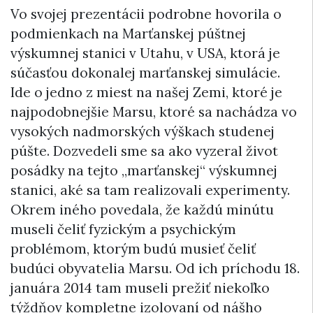
Vo svojej prezentácii podrobne hovorila o
podmienkach na Marťanskej púštnej
výskumnej stanici v Utahu, v USA, ktorá je
súčasťou dokonalej marťanskej simulácie.
Ide o jedno z miest na našej Zemi, ktoré je
najpodobnejšie Marsu, ktoré sa nachádza vo
vysokých nadmorských výškach studenej
púšte. Dozvedeli sme sa ako vyzeral život
posádky na tejto „marťanskej“ výskumnej
stanici, aké sa tam realizovali experimenty.
Okrem iného povedala, že každú minútu
museli čeliť fyzickým a psychickým
problémom, ktorým budú musieť čeliť
budúci obyvatelia Marsu. Od ich príchodu 18.
januára 2014 tam museli prežiť niekoľko
týždňov kompletne izolovaní od nášho