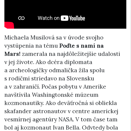
Michaela Musilová sa v úvode svojho
vystúpenia na tému
Poďte s nami na
Mars!
zamerala na najdôležitejšie udalosti
v jej živote. Ako dcéra diplomata
a archeologičky odmalička žila spolu
s rodičmi striedavo na Slovensku
a v zahraničí. Počas pobytu v Amerike
navštívila Washingtonské múzeum
kozmonautiky. Ako deväťročná si obliekla
skafander astronautov v centre americkej
vesmírnej agentúry NASA. V tom čase tam
bol aj kozmonaut Ivan Bella. Odvtedy bola