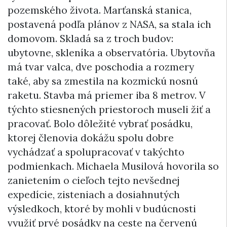
pozemského života. Marťanská stanica,
postavená podľa plánov z NASA, sa stala ich
domovom. Skladá sa z troch budov:
ubytovne, skleníka a observatória. Ubytovňa
má tvar valca, dve poschodia a rozmery
také, aby sa zmestila na kozmickú nosnú
raketu. Stavba má priemer iba 8 metrov. V
týchto stiesnených priestoroch museli žiť a
pracovať. Bolo dôležité vybrať posádku,
ktorej členovia dokážu spolu dobre
vychádzať a spolupracovať v takýchto
podmienkach. Michaela Musilová hovorila so
zanietením o cieľoch tejto nevšednej
expedície, zisteniach a dosiahnutých
výsledkoch, ktoré by mohli v budúcnosti
využiť prvé posádky na ceste na červenú