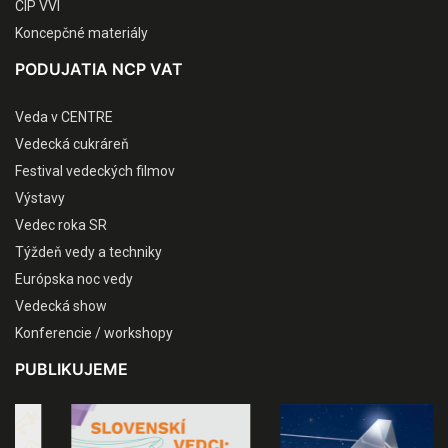
CIP VVI
Koncepčné materiály
PODUJATIA NCP VAT
Veda v CENTRE
Vedecká cukráreň
Festival vedeckých filmov
Výstavy
Vedec roka SR
Týždeň vedy a techniky
Európska noc vedy
Vedecká show
Konferencie / workshopy
PUBLIKUJEME