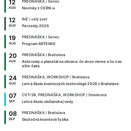
12
PREDNÁŠKA
/ Senec
AUG
Novinky z CERN-u
12
INÉ
/ celý svet
AUG
Perzeidy 2026
19
PREDNÁŠKA
/ Senec
AUG
Program ARTEMIS
20
PREDNÁŠKA
/ Bratislava
AUG
Asteroidy a planetárna obrana: čo dnes vieme a čo nás
ešte čaká
24
PREDNÁŠKA, WORKSHOP
/ Bratislava
AUG
Letná škola kvantových technológií 2026 v Bratislave
07
CVTI SR, PREDNÁŠKA, WORKSHOP
/ Smolenice
SEP
Letná škola občianskej vedy
08
PREDNÁŠKA
/ Bratislava
SEP
Skutočná kvantová fyzika