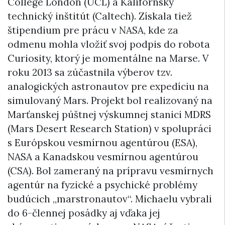
College London (UCL) a Kalifornský
technický inštitút (Caltech). Získala tiež
štipendium pre prácu v NASA, kde za
odmenu mohla vložiť svoj podpis do robota
Curiosity, ktorý je momentálne na Marse. V
roku 2013 sa zúčastnila výberov tzv.
analogických astronautov pre expedíciu na
simulovaný Mars. Projekt bol realizovaný na
Marťanskej púštnej výskumnej stanici MDRS
(Mars Desert Research Station) v spolupráci
s Európskou vesmírnou agentúrou (ESA),
NASA a Kanadskou vesmírnou agentúrou
(CSA). Bol zameraný na prípravu vesmírnych
agentúr na fyzické a psychické problémy
budúcich „marstronautov“. Michaelu vybrali
do 6-člennej posádky aj vďaka jej