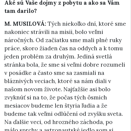
Aké sú Vaše dojmy z pobytu a ako sa Vám
tam darilo?
M. MUSILOVÁ:
Tých niekoľko dní, ktoré sme
nakoniec strávili na misii, bolo veľmi
náročných. Od začiatku sme mali plné ruky
práce, skoro žiaden čas na oddych a k tomu
jeden problém za druhým. Jediná svetlá
stránka bola, že sme si veľmi dobre rozumeli
v posádke a často sme sa zasmiali na
bláznivých veciach, ktoré sa nám diali v
našom novom živote. Najťažšie asi bolo
zvyknúť si na to, že počas tých ôsmich
mesiacov budeme len štyria ľudia a že
budeme tak veľmi odlúčení od zvyšku sveta.
Na ďalšie veci, od hrozného záchoda, po
málo sprchy a astronautské jedlo som si