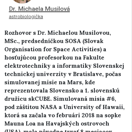
Dr. Michaela Musilová
astrobiologička
Rozhovor s Dr. Michaelou Musilovou,
MSc., predsedníčkou SOSA (Slovak
Organisation for Space Activities) a
hosťujúcou profesorkou
na
Fakulte
elektrotechniky a informatiky Slovenskej
technickej univerzity v
Bratislave, počas
simulovanej misie na Mars, kde
reprezentovala Slovensko a 1. slovenskú
družicu skCUBE. Simulovaná misia #6,
pod záštitou NASA a University of Hawaii,
ktorá sa začala vo februári 2018
na sopke
Mauna Loa na Havajských ostrovoch
(USA)
, mala pôvodne trvať 8 mesiacov.