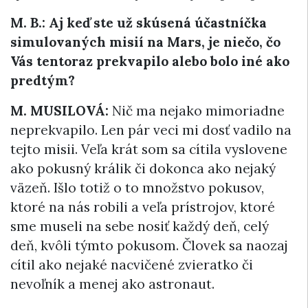
M. B.: Aj keď ste už skúsená účastníčka
simulovaných misií na Mars, je niečo, čo
Vás tentoraz prekvapilo alebo bolo iné ako
predtým?
M. MUSILOVÁ:
Nič ma nejako mimoriadne
neprekvapilo. Len pár veci mi dosť vadilo na
tejto misii. Veľa krát som sa cítila vyslovene
ako pokusný králik či dokonca ako nejaký
väzeň. Išlo totiž o to množstvo pokusov,
ktoré na nás robili a veľa prístrojov, ktoré
sme museli na sebe nosiť každý deň, celý
deň, kvôli týmto pokusom. Človek sa naozaj
cítil ako nejaké nacvičené zvieratko či
nevoľník a menej ako astronaut.