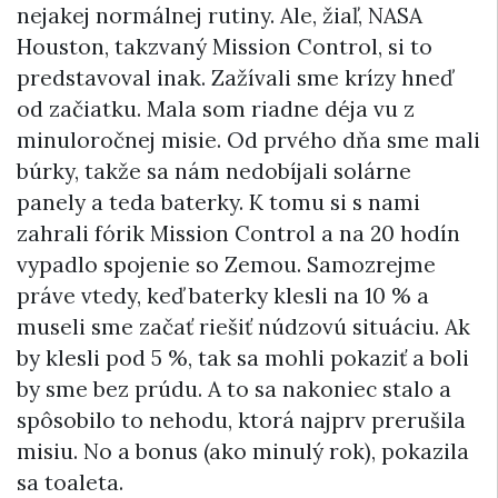
nejakej normálnej rutiny. Ale, žiaľ, NASA
Houston, takzvaný Mission Control, si to
predstavoval inak. Zažívali sme krízy hneď
od začiatku. Mala som riadne déja vu z
minuloročnej misie. Od prvého dňa sme mali
búrky, takže sa nám nedobíjali solárne
panely a teda baterky. K tomu si s nami
zahrali fórik Mission Control a na 20 hodín
vypadlo spojenie so Zemou. Samozrejme
práve vtedy, keď baterky klesli na 10 % a
museli sme začať riešiť núdzovú situáciu. Ak
by klesli pod 5 %, tak sa mohli pokaziť a boli
by sme bez prúdu. A to sa nakoniec stalo a
spôsobilo to nehodu, ktorá najprv prerušila
misiu. No a bonus (ako minulý rok), pokazila
sa toaleta.