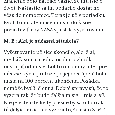
Zranenie bolo natoľko vážne, že mu išlo o
život. Našťastie sa im podarilo dostať ho
včas do nemocnice. Teraz je už v poriadku.
Kvôli tomu ale museli misiu dočasne
pozastaviť, aby NASA spustila vyšetrovanie.
M. B.: Aká je súčasná situácia?
Vyšetrovanie už síce skončilo, ale, žiaľ,
medzičasom sa jedna osoba rozhodla
odstúpiť od misie. Bol to ohromný úder pre
nás všetkých, pretože po jej odstúpení bola
misia na 100 percent ukončená. Posádka
nemôže byť 3-členná. Dobré správy sú, že to
vyzerá tak, že bude ďalšia misia – misia #7.
Nie je ešte isté kedy presne by sa odohrala
tá ďalšia misia, ale vyzerá to, že asi o 3 až 4