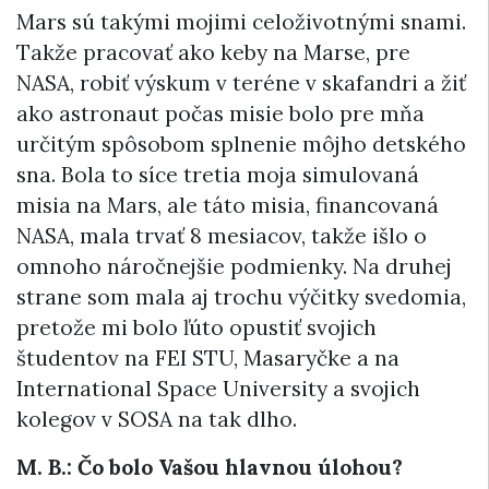
Mars sú takými mojimi celoživotnými snami.
Takže pracovať ako keby na Marse, pre
NASA, robiť výskum v teréne v skafandri a žiť
ako astronaut počas misie bolo pre mňa
určitým spôsobom splnenie môjho detského
sna. Bola to síce tretia moja simulovaná
misia na Mars, ale táto misia, financovaná
NASA, mala trvať 8 mesiacov, takže išlo o
omnoho náročnejšie podmienky. Na druhej
strane som mala aj trochu výčitky svedomia,
pretože mi bolo ľúto opustiť svojich
študentov na FEI STU, Masaryčke a na
International Space University a svojich
kolegov v SOSA na tak dlho.
M. B.: Čo bolo Vašou hlavnou úlohou?