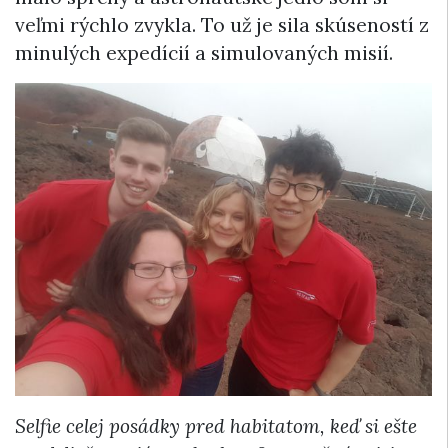
veľmi rýchlo zvykla. To už je sila skúseností z
minulých expedícií a simulovaných misií.
Selfie celej posádky pred habitatom, keď si ešte