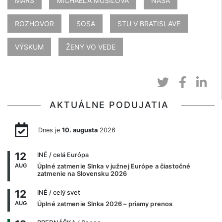
MARS
MICHAELA MUSILOVÁ
NASA
ROZHOVOR
SOSA
STU V BRATISLAVE
VÝSKUM
ŽENY VO VEDE
AKTUÁLNE PODUJATIA
Dnes je
10. augusta
2026
12
INÉ
/ celá Európa
AUG
Úplné zatmenie Slnka v južnej Európe a čiastočné
zatmenie na Slovensku 2026
12
INÉ
/ celý svet
AUG
Úplné zatmenie Slnka 2026 – priamy prenos