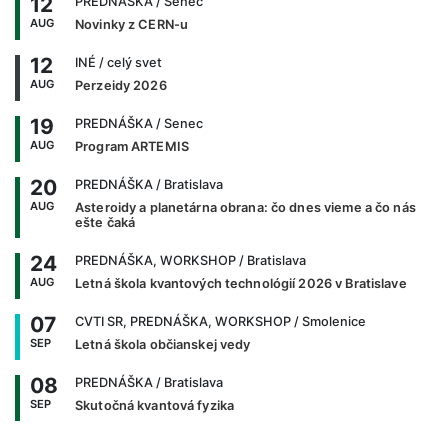
12
PREDNÁŠKA
/ Senec
AUG
Novinky z CERN-u
12
INÉ
/ celý svet
AUG
Perzeidy 2026
19
PREDNÁŠKA
/ Senec
AUG
Program ARTEMIS
20
PREDNÁŠKA
/ Bratislava
AUG
Asteroidy a planetárna obrana: čo dnes vieme a čo nás
ešte čaká
24
PREDNÁŠKA, WORKSHOP
/ Bratislava
AUG
Letná škola kvantových technológií 2026 v Bratislave
07
CVTI SR, PREDNÁŠKA, WORKSHOP
/ Smolenice
SEP
Letná škola občianskej vedy
08
PREDNÁŠKA
/ Bratislava
SEP
Skutočná kvantová fyzika