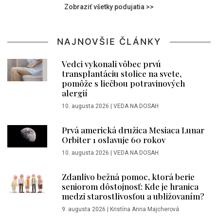
Zobraziť všetky podujatia >>
NAJNOVŠIE ČLÁNKY
Vedci vykonali vôbec prvú
transplantáciu stolice na svete,
pomôže s liečbou potravinových
alergií
10. augusta 2026
|
VEDA NA DOSAH
Prvá americká družica Mesiaca Lunar
Orbiter 1 oslavuje 60 rokov
10. augusta 2026
|
VEDA NA DOSAH
Zdanlivo bežná pomoc, ktorá berie
seniorom dôstojnosť: Kde je hranica
medzi starostlivosťou a ubližovaním?
9. augusta 2026
|
Kristína Anna Majcherová