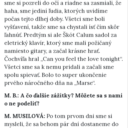
sme si pozreli do očí a riadne sa zasmiali, že
haha, sme jediní ľudia, ktorých uvidíme
počas tejto dlhej doby. Všetci sme boli
vyšťavení, takže sme sa chystali ísť čím skôr
ľahnúť. Predtým si ale Škót Calum sadol za
eletrický klavír, ktorý sme mali požičaný
namiesto gitary, a začal krásne hrať.
Čochvíľa hral „Can you feel the love tonight“.
Všetci sme sa k nemu pridali a začali sme
spolu spievať. Bolo to super ukončenie
prvého náročného dňa na „Marse“.
M. B.: A čo ďalšie zážitky? Môžete sa s nami
o ne podeliť?
M. MUSILOVÁ:
Po tom prvom dni sme si
mysleli, že sa behom pár dní dostaneme do