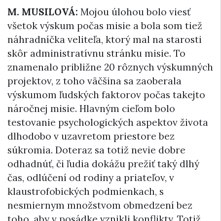
M. MUSILOVÁ:
Mojou úlohou bolo viesť
všetok výskum počas misie a bola som tiež
náhradníčka veliteľa, ktorý mal na starosti
skôr administratívnu stránku misie. To
znamenalo približne 20 rôznych výskumných
projektov, z toho väčšina sa zaoberala
výskumom ľudských faktorov počas takejto
náročnej misie. Hlavným cieľom bolo
testovanie psychologických aspektov života
dlhodobo v uzavretom priestore bez
súkromia. Doteraz sa totiž nevie dobre
odhadnúť, či ľudia dokážu prežiť taký dlhý
čas, odlúčení od rodiny a priateľov, v
klaustrofobických podmienkach, s
nesmiernym množstvom obmedzení bez
toho, aby v posádke vznikli konflikty. Totiž