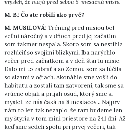
mysleli, že majú pred sebou 8-mesačnú misiu
M. B.: Čo ste robili ako prvé?
M. MUSILOVÁ:
Tréning pred misiou bol
veľmi náročný a v dňoch pred jej začatím
som takmer nespala. Skoro som sa nestihla
rozlúčiť so svojimi blízkymi. Iba narýchlo
večer pred začiatkom a v deň štartu misie.
Dalo mi to zabrať a so Zemou som sa lúčila
so slzami v očiach. Akonáhle sme vošli do
habitatu a zostali tam zatvorení, tak sme sa
vrúcne objali a prijali osud, ktorý sme si
mysleli ze nás čaká na 8 mesiacov… Najprv
nám to len tak nezaplo, že tam budeme len
my štyria v tom mini priestore na 241 dní. Až
keď sme sedeli spolu pri prvej večeri, tak