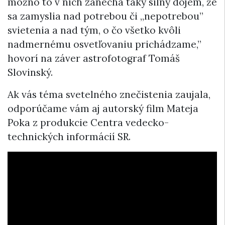
možno to v nich zanechá taký silný dojem, že
sa zamyslia nad potrebou či „nepotrebou”
svietenia a nad tým, o čo všetko kvôli
nadmernému osvetľovaniu prichádzame,”
hovorí na záver astrofotograf Tomáš
Slovinský.
Ak vás téma svetelného znečistenia zaujala,
odporúčame vám aj autorský film Mateja
Poka z produkcie Centra vedecko-
technických informácií SR.