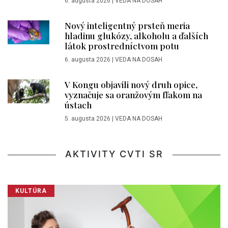
6. augusta 2026
|
VEDA NA DOSAH
Nový inteligentný prsteň meria
hladinu glukózy, alkoholu a ďalších
látok prostredníctvom potu
6. augusta 2026
|
VEDA NA DOSAH
V Kongu objavili nový druh opice,
vyznačuje sa oranžovým fľakom na
ústach
5. augusta 2026
|
VEDA NA DOSAH
AKTIVITY CVTI SR
KULTÚRA