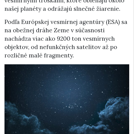
vesmírnymi troskami, ktoré obiehajú okolo
našej planéty a odrážajú slnečné žiarenie.
Podľa Európskej vesmírnej agentúry (ESA) sa
na obežnej dráhe Zeme v súčasnosti
nachádza viac ako 9200 ton vesmírnych
objektov, od nefunkčných satelitov až po
rozličné malé fragmenty.