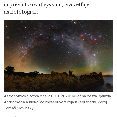
či prevádzkovať výskum,” vysvetľuje
astrofotograf.
Astronomická fotka dňa 21. 10. 2020: Mliečna cesta, galaxia
Andromeda a niekoľko meteorov z roja Kvadrantidy, Zdroj:
Tomáš Slovinský