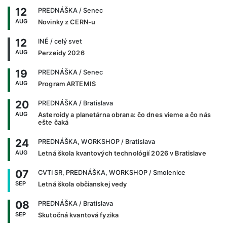
12
PREDNÁŠKA
/ Senec
AUG
Novinky z CERN-u
12
INÉ
/ celý svet
AUG
Perzeidy 2026
19
PREDNÁŠKA
/ Senec
AUG
Program ARTEMIS
20
PREDNÁŠKA
/ Bratislava
AUG
Asteroidy a planetárna obrana: čo dnes vieme a čo nás
ešte čaká
24
PREDNÁŠKA, WORKSHOP
/ Bratislava
AUG
Letná škola kvantových technológií 2026 v Bratislave
07
CVTI SR, PREDNÁŠKA, WORKSHOP
/ Smolenice
SEP
Letná škola občianskej vedy
08
PREDNÁŠKA
/ Bratislava
SEP
Skutočná kvantová fyzika