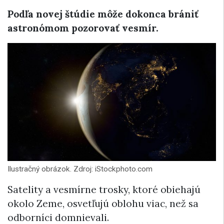
Podľa novej štúdie môže dokonca brániť
astronómom pozorovať vesmír.
Ilustračný obrázok. Zdroj: iStockphoto.com
Satelity a vesmírne trosky, ktoré obiehajú
okolo Zeme, osvetľujú oblohu viac, než sa
odborníci domnievali.