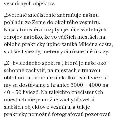
vesmírnych objektov.
„Svetelné znečistenie zabraňuje nášmu
pohľadu zo Zeme do okolitého vesmíru.
Naša atmosféra rozptyľuje lúče svetelných
zdrojov natoľko, že vo väčších mestách na
oblohe prakticky úplne zaniká Mliečna cesta,
slabšie hviezdy, meteory či rôzne iné úkazy.”
„Z „hviezdneho spektra”, ktoré je naše oko
schopné zachytiť, na miestach s tmavou
oblohou tak ubudne niekoľko tisíc hviezd a
my sa dostávame z hranice 3000 – 4000 na
40 – 50 hviezd. Na takýchto znečistených
miestach nie je možné zachytiť svetlá
slabších objektov z vesmíru, a tak je
prakticky nemožné fotografovať, pozorovať