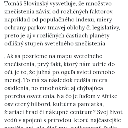
Tomáš Slovinský vysvetľuje, že množstvo
znečistenia závisí od rozličných faktorov,
napríklad od populačného indexu, miery
ochrany parkov tmavej oblohy či legislatívy,
preto je aj v rozličných častiach planéty
odlišný stupeň svetelného znečistenia.
„Ak sa pozrieme na mapu svetelného
znečistenia, prvý fakt, ktorý nám udrie do
očí, je to, že južná pologuľa svieti omnoho
menej. To má za následok redšia miera
osídlenia, no mnohokrát aj chýbajúca
potreba osvetlenia. Na čo je ľuďom v Afrike
osvietený bilbord, kultúrna pamiatka,
žiariaci hrad či nákupné centrum? Svoj život
vedú v spojení s prírodou, ktorú najčastejšie