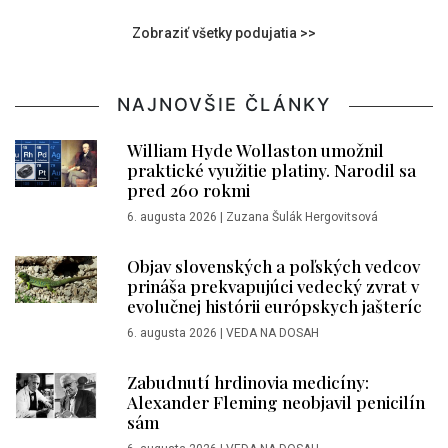
Zobraziť všetky podujatia >>
NAJNOVŠIE ČLÁNKY
William Hyde Wollaston umožnil
praktické využitie platiny. Narodil sa
pred 260 rokmi
6. augusta 2026
|
Zuzana Šulák Hergovitsová
Objav slovenských a poľských vedcov
prináša prekvapujúci vedecký zvrat v
evolučnej histórii európskych jašteríc
6. augusta 2026
|
VEDA NA DOSAH
Zabudnutí hrdinovia medicíny:
Alexander Fleming neobjavil penicilín
sám