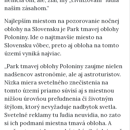
neničia oni, ale, žiaľ, my „civilizovaní” ľudia
naším zásahom.”
Najlepším miestom na pozorovanie nočnej
oblohy na Slovensku je Park tmavej oblohy
Poloniny. Ide o najtmavšie miesto na
Slovensku vôbec, preto aj obloha na tomto
území vyniká najviac.
„Park tmavej oblohy Poloniny zaujme nielen
nadšencov astronómie, ale aj astroturistov.
Nízka miera svetelného znečistenia na
tomto území priamo súvisí aj s miestnou
nižšou úrovňou preľudnenia či životným
štýlom, ktorý nevyžaduje nadbytok svetla.
Svetelné reklamy tu ľudia neuvidia, no zato
si ich podmaní miestna tmavá obloha. A