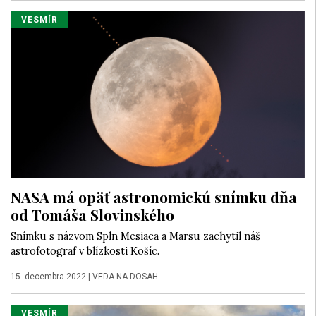
VESMÍR
NASA má opäť astronomickú snímku dňa
od Tomáša Slovinského
Snímku s názvom Spln Mesiaca a Marsu zachytil náš
astrofotograf v blízkosti Košíc.
15. decembra 2022
|
VEDA NA DOSAH
VESMÍR