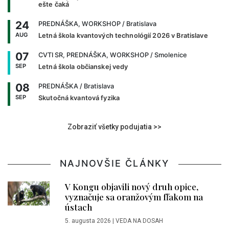
ešte čaká
24
PREDNÁŠKA, WORKSHOP
/ Bratislava
AUG
Letná škola kvantových technológií 2026 v Bratislave
07
CVTI SR, PREDNÁŠKA, WORKSHOP
/ Smolenice
SEP
Letná škola občianskej vedy
08
PREDNÁŠKA
/ Bratislava
SEP
Skutočná kvantová fyzika
Zobraziť všetky podujatia >>
NAJNOVŠIE ČLÁNKY
V Kongu objavili nový druh opice,
vyznačuje sa oranžovým fľakom na
ústach
5. augusta 2026
|
VEDA NA DOSAH