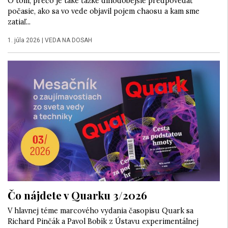
O tom, prečo je také ťažké dlhodobejšie predpovedať
počasie, ako sa vo vede objavil pojem chaosu a kam sme
zatiaľ...
1. júla 2026
|
VEDA NA DOSAH
Čo nájdete v Quarku 3/2026
V hlavnej téme marcového vydania časopisu Quark sa
Richard Pinčák a Pavol Bobík z Ústavu experimentálnej