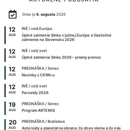
Dnes je
6. augusta
2026
12
INÉ
/ celá Európa
AUG
Úplné zatmenie Slnka v južnej Európe a čiastočné
zatmenie na Slovensku 2026
12
INÉ
/ celý svet
AUG
Úplné zatmenie Slnka 2026 – priamy prenos
12
PREDNÁŠKA
/ Senec
AUG
Novinky z CERN-u
12
INÉ
/ celý svet
AUG
Perzeidy 2026
19
PREDNÁŠKA
/ Senec
AUG
Program ARTEMIS
20
PREDNÁŠKA
/ Bratislava
AUG
Asteroidy a planetárna obrana: čo dnes vieme a čo nás