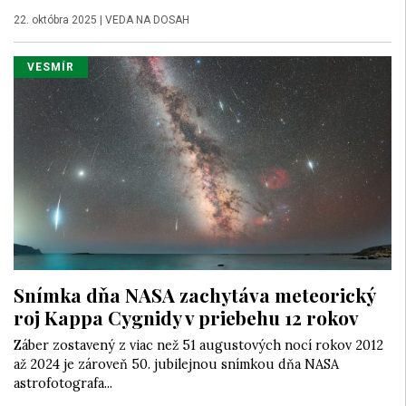
22. októbra 2025
|
VEDA NA DOSAH
VESMÍR
Snímka dňa NASA zachytáva meteorický
roj Kappa Cygnidy v priebehu 12 rokov
Záber zostavený z viac než 51 augustových nocí rokov 2012
až 2024 je zároveň 50. jubilejnou snímkou dňa NASA
astrofotografa...