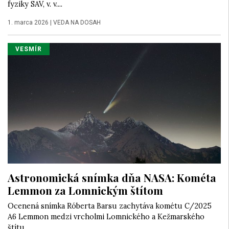
fyziky SAV, v. v....
1. marca 2026
|
VEDA NA DOSAH
VESMÍR
Astronomická snímka dňa NASA: Kométa
Lemmon za Lomnickým štítom
Ocenená snímka Róberta Barsu zachytáva kométu C/2025
A6 Lemmon medzi vrcholmi Lomnického a Kežmarského
štítu.