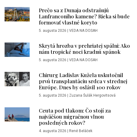
Prečo sa z Dunaja odstraňujú
Lanfranconiho kamene? Rieka si bude
formovať vlastné koryto
5. augusta 2026
|
VEDA NA DOSAH
Skrytá hrozba v prehriatej spálni: Ako
nám tropické noci kradnú spánok
5. augusta 2026
|
VEDA NA DOSAH
Chirurg Ladislav Kužela uskutočnil
prvú transplantáciu srdca v strednej
Európe. Dnes by oslávil 100 rokov
5. augusta 2026
|
Zuzana Šulák Hergovitsová
Ceuta pod tlakom: Čo stojí za
najväčšou migračnou vlnou
posledných rokov?
4. augusta 2026
|
René Beláček