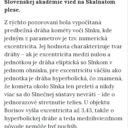
Slovenskej akadémie vied na Skalnatom
plese.
Z týchto pozorovaní bola vypočítaná
predbežná dráha kométy voči Slnku, kde
jedným z parametrov je tzv. numerická
excentricita. Jej hodnota charakterizuje tvar
dráhy – ak je excentricita medzi nulou a
jednotkou je dráha eliptická so Slnkom v
jednom ohnisku, pre excentricitu väčšiu ako
jednotka je dráha hyperbolická, čo znamená,
že kométa okolo Slnka len preletí a nikdy
viac sa do Slnečnej sústavy nevráti – ide o
jednorazové stretnutie telies. U objektu
Borisov vyšla excentricita až 3,43, takže o
hyperbolickej dráhe a teda medzihviezdnom
pôvode nemôže byť pochýb.