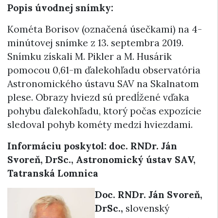
Popis úvodnej snímky:
Kométa Borisov (označená úsečkami) na 4-
minútovej snímke z 13. septembra 2019.
Snímku získali M. Pikler a M. Husárik
pomocou 0,61-m ďalekohľadu observatória
Astronomického ústavu SAV na Skalnatom
plese. Obrazy hviezd sú predĺžené vďaka
pohybu ďalekohľadu, ktorý počas expozície
sledoval pohyb kométy medzi hviezdami.
Informáciu poskytol: doc. RNDr. Ján
Svoreň, DrSc., Astronomický ústav SAV,
Tatranská Lomnica
Doc. RNDr. Ján Svoreň,
DrSc.,
slovenský