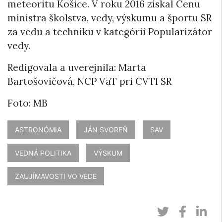
meteoritu Košice. V roku 2016 získal Cenu
ministra školstva, vedy, výskumu a športu SR
za vedu a techniku v kategórii Popularizátor
vedy.
Redigovala a uverejnila: Marta
Bartošovičová, NCP VaT pri CVTI SR
Foto: MB
ASTRONÓMIA
JÁN SVOREŇ
SAV
VEDNÁ POLITIKA
VÝSKUM
ZAUJÍMAVOSTI VO VEDE