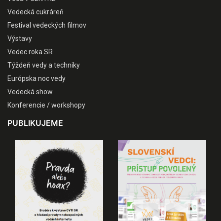
Vedecká cukráreň
Festival vedeckých filmov
Výstavy
Vedec roka SR
Týždeň vedy a techniky
Európska noc vedy
Vedecká show
Konferencie / workshopy
PUBLIKUJEME