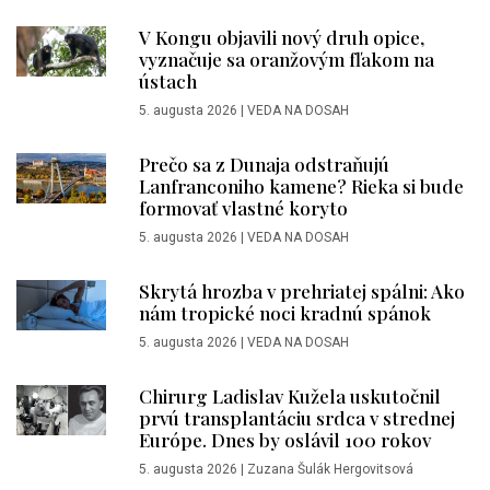
V Kongu objavili nový druh opice,
vyznačuje sa oranžovým fľakom na
ústach
5. augusta 2026
|
VEDA NA DOSAH
Prečo sa z Dunaja odstraňujú
Lanfranconiho kamene? Rieka si bude
formovať vlastné koryto
5. augusta 2026
|
VEDA NA DOSAH
Skrytá hrozba v prehriatej spálni: Ako
nám tropické noci kradnú spánok
5. augusta 2026
|
VEDA NA DOSAH
Chirurg Ladislav Kužela uskutočnil
prvú transplantáciu srdca v strednej
Európe. Dnes by oslávil 100 rokov
5. augusta 2026
|
Zuzana Šulák Hergovitsová