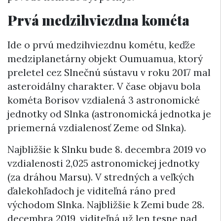
Prvá medzihviezdna kométa
Ide o prvú medzihviezdnu kométu, keďže
medziplanetárny objekt Oumuamua, ktorý
preletel cez Slnečnú sústavu v roku 2017 mal
asteroidálny charakter. V čase objavu bola
kométa Borisov vzdialená 3 astronomické
jednotky od Slnka (astronomická jednotka je
priemerná vzdialenosť Zeme od Slnka).
Najbližšie k Slnku bude 8. decembra 2019 vo
vzdialenosti 2,025 astronomickej jednotky
(za dráhou Marsu). V stredných a veľkých
ďalekohľadoch je viditeľná ráno pred
východom Slnka. Najbližšie k Zemi bude 28.
decembra 2019, viditeľná už len tesne nad