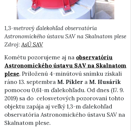
1,3-metrový ďalekohľad observatória
Astronomického ústavu SAV na Skalnatom plese
Zdroj:
AsÚ SAV
Kométu pozorujeme aj na
observatóriu
Astronomického ústavu SAV na Skalnatom
plese
. Priloženú 4-minútovú snímku získali
ráno 13. septembra
M. Pikler
a
M. Husárik
pomocou 0,61-m ďalekohľadu. Od dnes (17. 9.
2019) sa do celosvetových pozorovaní tohto
objektu zapája aj veľký 1,3-m ďalekohľad
observatória Astronomického ústavu SAV na
Skalnatom plese.