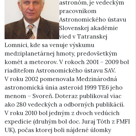
astronóm, je vedeckým
pracovníkom
Astronomického ústavu
Slovenskej akadémie
vied v Tatranskej
Lomnici, kde sa venuje výskumu
medziplanetárnej hmoty, predovšetkým
komét a meteorov. V rokoch 2001 – 2009 bol
riaditeľom Astronomického ústavu SAV.
V roku 2002 pomenovala Medzinárodná
astronomická únia asteroid 1999 TE6 jeho
menom – Svoreň. Doteraz publikoval viac
ako 280 vedeckých a odborných publikácií.
V roku 2010 bol jedným z dvoch vedúcich
expedície (druhým bol doc. Juraj Tóth z FMFI
UK), počas ktorej boli nájdené úlomky