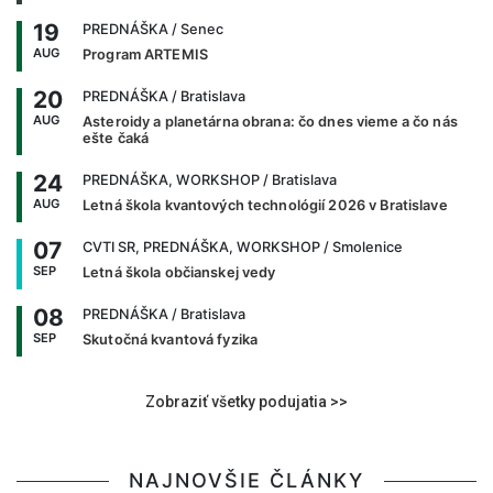
19
PREDNÁŠKA
/ Senec
AUG
Program ARTEMIS
20
PREDNÁŠKA
/ Bratislava
AUG
Asteroidy a planetárna obrana: čo dnes vieme a čo nás
ešte čaká
24
PREDNÁŠKA, WORKSHOP
/ Bratislava
AUG
Letná škola kvantových technológií 2026 v Bratislave
07
CVTI SR, PREDNÁŠKA, WORKSHOP
/ Smolenice
SEP
Letná škola občianskej vedy
08
PREDNÁŠKA
/ Bratislava
SEP
Skutočná kvantová fyzika
Zobraziť všetky podujatia >>
NAJNOVŠIE ČLÁNKY