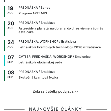
19
PREDNÁŠKA
/ Senec
AUG
Program ARTEMIS
20
PREDNÁŠKA
/ Bratislava
AUG
Asteroidy a planetárna obrana: čo dnes vieme a čo nás
ešte čaká
24
PREDNÁŠKA, WORKSHOP
/ Bratislava
AUG
Letná škola kvantových technológií 2026 v Bratislave
07
CVTI SR, PREDNÁŠKA, WORKSHOP
/ Smolenice
SEP
Letná škola občianskej vedy
08
PREDNÁŠKA
/ Bratislava
SEP
Skutočná kvantová fyzika
Zobraziť všetky podujatia >>
NAJNOVŠIE ČLÁNKY