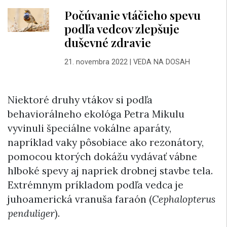
Počúvanie vtáčieho spevu
podľa vedcov zlepšuje
duševné zdravie
21. novembra 2022
|
VEDA NA DOSAH
Niektoré druhy vtákov si podľa
behaviorálneho ekológa Petra Mikulu
vyvinuli špeciálne vokálne aparáty,
napríklad vaky pôsobiace ako rezonátory,
pomocou ktorých dokážu vydávať vábne
hlboké spevy aj napriek drobnej stavbe tela.
Extrémnym príkladom podľa vedca je
juhoamerická vranuša faraón (
Cephalopterus
penduliger
).