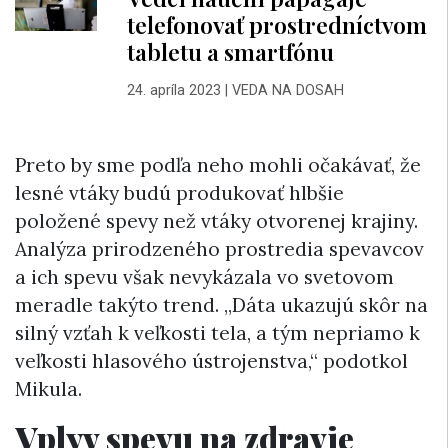
telefonovať prostredníctvom
tabletu a smartfónu
24. apríla 2023
|
VEDA NA DOSAH
Preto by sme podľa neho mohli očakávať, že
lesné vtáky budú produkovať hlbšie
položené spevy než vtáky otvorenej krajiny.
Analýza prirodzeného prostredia spevavcov
a ich spevu však nevykázala vo svetovom
meradle takýto trend. „Dáta ukazujú skôr na
silný vzťah k veľkosti tela, a tým nepriamo k
veľkosti hlasového ústrojenstva,“ podotkol
Mikula.
Vplyv spevu na zdravie