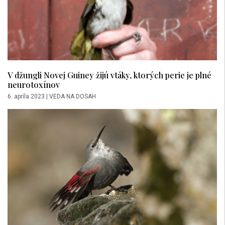
V džungli Novej Guiney žijú vtáky, ktorých perie je plné
neurotoxínov
6. apríla 2023
|
VEDA NA DOSAH