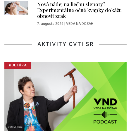
Nová nádej na liečbu slepoty?
Experimentálne očné kvapky dokážu
obnoviť zrak
7. augusta 2026
|
VEDA NA DOSAH
AKTIVITY CVTI SR
KULTÚRA