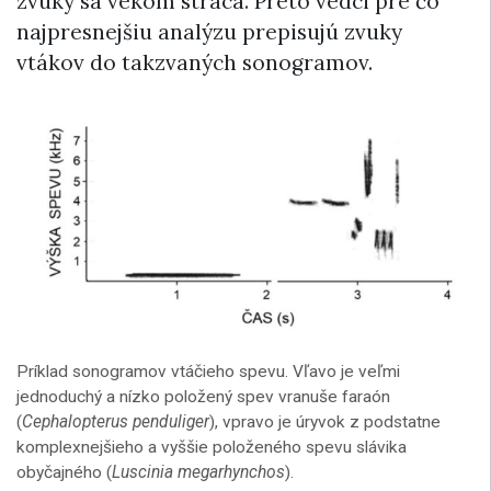
zvuky sa vekom stráca. Preto vedci pre čo
najpresnejšiu analýzu prepisujú zvuky
vtákov do takzvaných sonogramov.
Príklad sonogramov vtáčieho spevu. Vľavo je veľmi
jednoduchý a nízko položený spev vranuše faraón
(
Cephalopterus penduliger
), vpravo je úryvok z podstatne
komplexnejšieho a vyššie položeného spevu slávika
obyčajného (
Luscinia megarhynchos
).