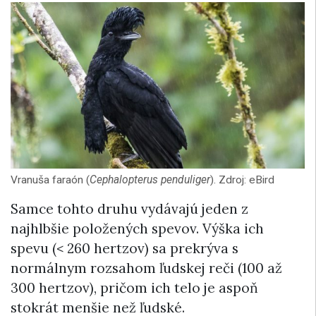
Vranuša faraón (
Cephalopterus penduliger
). Zdroj: eBird
Samce tohto druhu vydávajú jeden z
najhlbšie položených spevov. Výška ich
spevu (< 260 hertzov) sa prekrýva s
normálnym rozsahom ľudskej reči (100 až
300 hertzov), pričom ich telo je aspoň
stokrát menšie než ľudské.