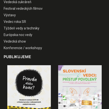
Vedecká cukráreň
Festival vedeckých filmov
Výstavy
Vedec roka SR
Týždeň vedy a techniky
Európska noc vedy
Vedecká show
Konferencie / workshopy
PUBLIKUJEME