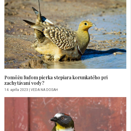
Pomôžu ľuďom pierka stepiara korunkatého pri
zachytávaní vody?
14. apríla 2023
|
VEDA NA DOSAH