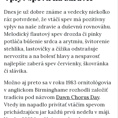
Dnes je už dobre známe a vedecky niekoľko
ráz potvrdené, že vtáčí spev má pozitívny
vplyv na naše zdravie a duševnú rovnováhu.
Melodický flautový spev drozda či pinky
potláča búšenie srdca a arytmiu, švitorenie
stehlíka, lastovičky a čížika odstraňuje
nervozitu a na bolesť hlavy a nespavosť
najlepšie zaberá spev červienky, škovránka
či slávika.
Možno aj preto sa v roku 1983 ornitológovia
v anglickom Birminghame rozhodli založiť
tradíciu pod názvom
Dawn Chorus Day
.
Vtedy im napadlo privítať vtáčím spevom
prichádzajúcu jar každú prvú nedeľu v máji.