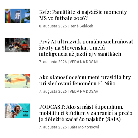
Kvíz: Pamätáte si najväčšie momenty
MS vo futbale 2026?
8. augusta 2026
|
René Beláček
Prvý AI ultrazvuk pomáha zachraňovať
životy na Slovensku. Umelá
inteligencia už jazdí aj v sanitkách
7. augusta 2026
|
VEDA NA DOSAH
Ako slanosť oceánu mení pravidlá hry
pri sledovaní fenoménu El Niño
7. augusta 2026
|
VEDA NA DOSAH
PODCAST: Ako si nájsť štipendium,
mobilitu či štúdium v zahraničí a prečo
je dôležité začať čo najskôr (SAIA)
7. augusta 2026
|
Sára Molitorisová