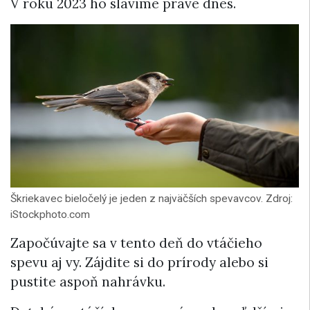
V roku 2023 ho slávime práve dnes.
Škriekavec bieločelý je jeden z najväčších spevavcov. Zdroj:
iStockphoto.com
Započúvajte sa v tento deň do vtáčieho
spevu aj vy. Zájdite si do prírody alebo si
pustite aspoň nahrávku.