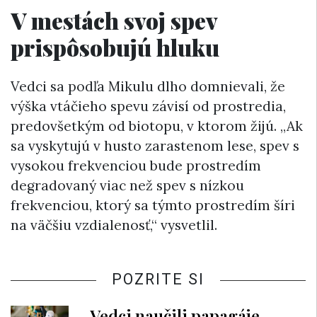
V mestách svoj spev
prispôsobujú hluku
Vedci sa podľa Mikulu dlho domnievali, že
výška vtáčieho spevu závisí od prostredia,
predovšetkým od biotopu, v ktorom žijú. „Ak
sa vyskytujú v husto zarastenom lese, spev s
vysokou frekvenciou bude prostredím
degradovaný viac než spev s nízkou
frekvenciou, ktorý sa týmto prostredím šíri
na väčšiu vzdialenosť,“ vysvetlil.
POZRITE SI
Vedci naučili papagáje