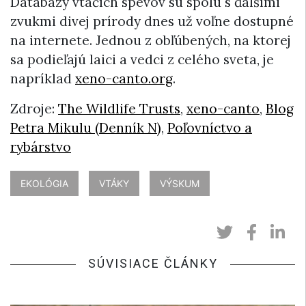
Databázy vtáčích spevov sú spolu s ďalšími
zvukmi divej prírody dnes už voľne dostupné
na internete. Jednou z obľúbených, na ktorej
sa podieľajú laici a vedci z celého sveta, je
napríklad
xeno-canto.org
.
Zdroje:
The Wildlife Trusts
,
xeno-canto
,
Blog
Petra Mikulu (Denník N)
,
Poľovníctvo a
rybárstvo
EKOLÓGIA
VTÁKY
VÝSKUM
SÚVISIACE ČLÁNKY