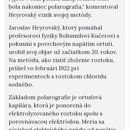
bola nakoniec polarografia,“ komentoval
Heyrovský vznik svojej metódy.
Jaroslav Heyrovský, ktorý pomáhal
profesorovi fyziky Bohumilovi Kučerovi s
pokusmi s povrchovým napätím ortuti,
urobil svoj objav už začiatkom 20. rokov.
Na metódu, ako zistiť zloženie roztoku,
prišiel vo februári 1922 pri
experimentoch s roztokom chloridu
sodného.
Základom polarografie je ortuťová
kapilára, ktorá je ponorená do
elektrolyzovaného roztoku spolu s
porovnávacou elektródou. Meria sa
závislosť elektrického prúdu od napätia,