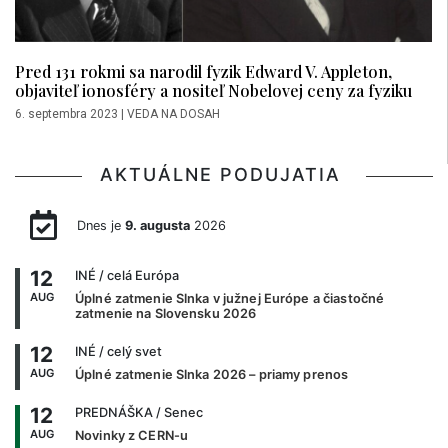
Pred 131 rokmi sa narodil fyzik Edward V. Appleton,
objaviteľ ionosféry a nositeľ Nobelovej ceny za fyziku
6. septembra 2023
|
VEDA NA DOSAH
AKTUÁLNE PODUJATIA
Dnes je
9. augusta
2026
12
INÉ
/ celá Európa
AUG
Úplné zatmenie Slnka v južnej Európe a čiastočné
zatmenie na Slovensku 2026
12
INÉ
/ celý svet
AUG
Úplné zatmenie Slnka 2026 – priamy prenos
12
PREDNÁŠKA
/ Senec
AUG
Novinky z CERN-u