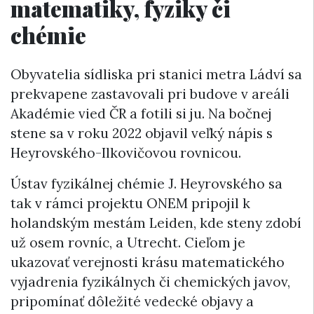
matematiky, fyziky či
chémie
Obyvatelia sídliska pri stanici metra Ládví sa
prekvapene zastavovali pri budove v areáli
Akadémie vied ČR a fotili si ju. Na bočnej
stene sa v roku 2022 objavil veľký nápis s
Heyrovského-Ilkovičovou rovnicou.
Ústav fyzikálnej chémie J. Heyrovského sa
tak v rámci projektu ONEM pripojil k
holandským mestám Leiden, kde steny zdobí
už osem rovníc, a Utrecht. Cieľom je
ukazovať verejnosti krásu matematického
vyjadrenia fyzikálnych či chemických javov,
pripomínať dôležité vedecké objavy a