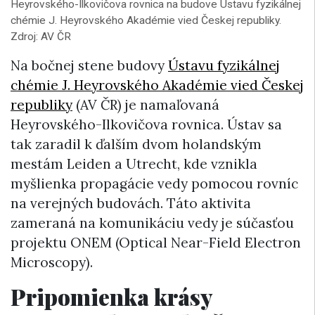
Heyrovského-Ilkovičova rovnica na budove Ústavu fyzikálnej
chémie J. Heyrovského Akadémie vied Českej republiky.
Zdroj: AV ČR
Na bočnej stene budovy
Ústavu fyzikálnej
chémie J. Heyrovského Akadémie vied Českej
republiky
(AV ČR) je namaľovaná
Heyrovského-Ilkovičova rovnica. Ústav sa
tak zaradil k ďalším dvom holandským
mestám Leiden a Utrecht, kde vznikla
myšlienka propagácie vedy pomocou rovníc
na verejných budovách. Táto aktivita
zameraná na komunikáciu vedy je súčasťou
projektu ONEM (Optical Near-Field Electron
Microscopy).
Pripomienka krásy