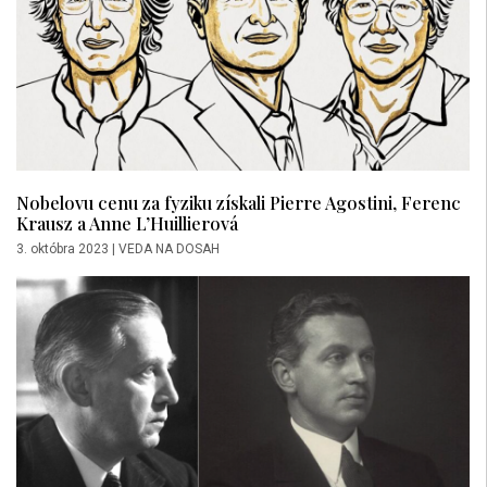
Nobelovu cenu za fyziku získali Pierre Agostini, Ferenc
Krausz a Anne L’Huillierová
3. októbra 2023
|
VEDA NA DOSAH