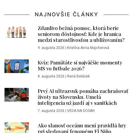
NAJNOVŠIE ČLÁNKY
Zdanlivo bežná pomoc, ktorá berie
seniorom dôstojnosť: Kde je hranica
medzi starostlivosťou a ubližovaním?
9. augusta 2026
|
Kristína Anna Majcherová
Kvíz: Pamätáte si najväčšie momenty
MS vo futbale 2026?
8. augusta 2026
|
René Beláček
Prvý AI ultrazvuk pomáha zachraňovať
životy na Slovensku. Umelá
inteligencia už jazdí aj v sanitkách
7. augusta 2026
|
VEDA NA DOSAH
Ako slanosť oceánu mení pravidlá hry
pri sledovaní fenoménu El Niño