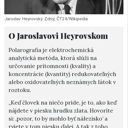
Jaroslav Heyrovský. Zdroj: ČT24/Wikipedia
O Jaroslavovi Heyrovskom
Polarografia je elektrochemická
analytická metóda, ktorá slúži na
určovanie prítomnosti (kvality) a
koncentrácie (kvantity) redukovateľných
alebo oxidovateľných neznámych látok v
roztoku.
„Keď človek na niečo príde, je to, ako keď
nájdete v piesku hrudku zlata. Hovoríte
si: ‚pozor, to by mohlo byť nálezisko’ a
ryjete v tom piesku ďalej. A tak z toho