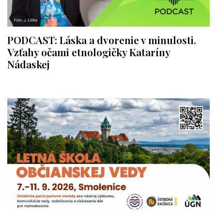
PODCAST: Láska a dvorenie v minulosti.
Vzťahy očami etnologičky Kataríny
Nádaskej