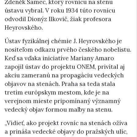
Zdeněk Samec, ktorý rovnicu na stenu
ústavu vybral. V roku 1934 túto rovnicu
odvodil Dionýz Ilkovič, žiak profesora
Heyrovského.
Ústav fyzikálnej chémie J. Heyrovského je
nositeľom odkazu prvého českého nobelistu.
Keď sa vďaka iniciatíve Mariany Amaro
zapojil ústav do projektu ONEM, privítal aj
akciu zameranú na propagáciu vedeckých
objavov na stenách. Praha sa teda stala
tretím európskym mestom, kde je na
verejnom mieste pripomínaný významný
vedecký objav formou maľby na stenu.
„Vidieť, ako projekt rovníc na stenách ožíva
a prináša vedecké objavy do pražských ulíc,