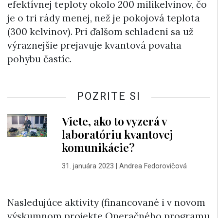
efektívnej teploty okolo 200 milikelvinov, čo
je o tri rády menej, než je pokojová teplota
(300 kelvinov). Pri ďalšom schladení sa už
výraznejšie prejavuje kvantová povaha
pohybu častíc.
POZRITE SI
Viete, ako to vyzerá v
laboratóriu kvantovej
komunikácie?
31. januára 2023
|
Andrea Fedorovičová
Nasledujúce aktivity (financované i v novom
výskumnom projekte Operačného programu