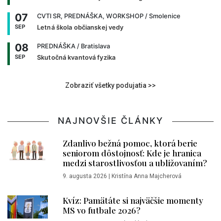
07
CVTI SR, PREDNÁŠKA, WORKSHOP
/ Smolenice
SEP
Letná škola občianskej vedy
08
PREDNÁŠKA
/ Bratislava
SEP
Skutočná kvantová fyzika
Zobraziť všetky podujatia >>
NAJNOVŠIE ČLÁNKY
Zdanlivo bežná pomoc, ktorá berie
seniorom dôstojnosť: Kde je hranica
medzi starostlivosťou a ubližovaním?
9. augusta 2026
|
Kristína Anna Majcherová
Kvíz: Pamätáte si najväčšie momenty
MS vo futbale 2026?