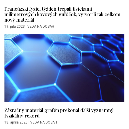
Francúzski fyzici týždeň trepali tisíckami
milimetrových kovových guľôčok, vytvorili tak celkom
nový materiál
19. júla 2023
|
VEDA NA DOSAH
Zázračný materiál grafén prekonal ďalší významný
fyzikálny rekord
18. apríla 2023
|
VEDA NA DOSAH