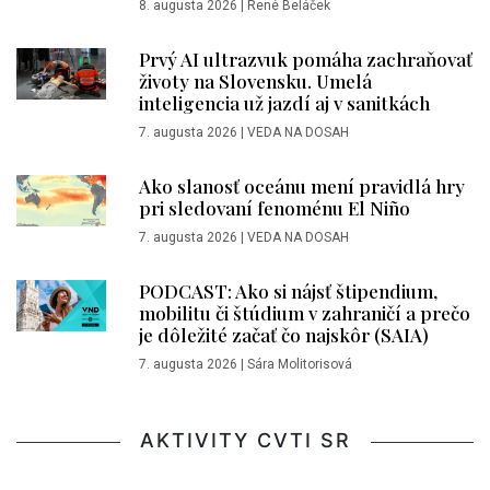
8. augusta 2026
|
René Beláček
Prvý AI ultrazvuk pomáha zachraňovať
životy na Slovensku. Umelá
inteligencia už jazdí aj v sanitkách
7. augusta 2026
|
VEDA NA DOSAH
Ako slanosť oceánu mení pravidlá hry
pri sledovaní fenoménu El Niño
7. augusta 2026
|
VEDA NA DOSAH
PODCAST: Ako si nájsť štipendium,
mobilitu či štúdium v zahraničí a prečo
je dôležité začať čo najskôr (SAIA)
7. augusta 2026
|
Sára Molitorisová
AKTIVITY CVTI SR