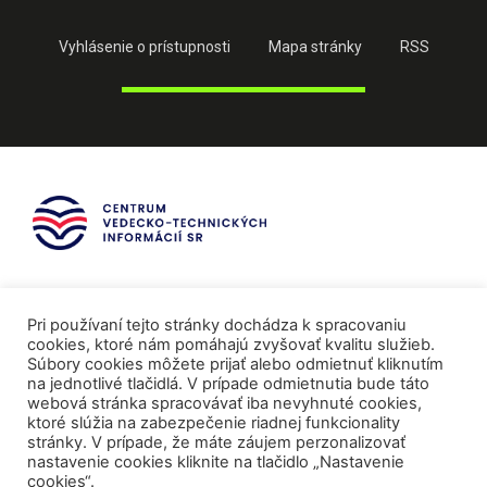
Vyhlásenie o prístupnosti
Mapa stránky
RSS
Pri používaní tejto stránky dochádza k spracovaniu
cookies, ktoré nám pomáhajú zvyšovať kvalitu služieb.
Súbory cookies môžete prijať alebo odmietnuť kliknutím
na jednotlivé tlačidlá. V prípade odmietnutia bude táto
webová stránka spracovávať iba nevyhnuté cookies,
ktoré slúžia na zabezpečenie riadnej funkcionality
stránky. V prípade, že máte záujem perzonalizovať
nastavenie cookies kliknite na tlačidlo „Nastavenie
cookies“.
Mediálni partneri