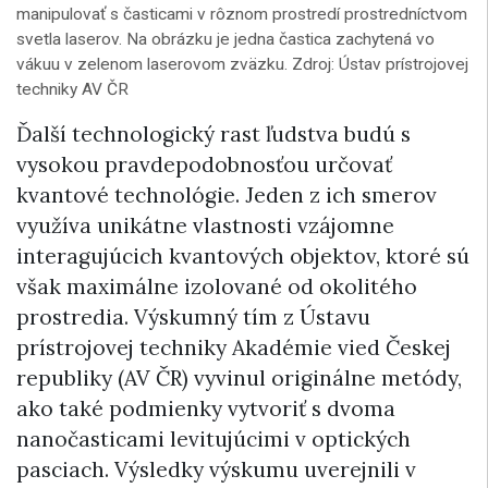
manipulovať s časticami v rôznom prostredí prostredníctvom
svetla laserov. Na obrázku je jedna častica zachytená vo
vákuu v zelenom laserovom zväzku. Zdroj: Ústav prístrojovej
techniky AV ČR
Ďalší technologický rast ľudstva budú s
vysokou pravdepodobnosťou určovať
kvantové technológie. Jeden z ich smerov
využíva unikátne vlastnosti vzájomne
interagujúcich kvantových objektov, ktoré sú
však maximálne izolované od okolitého
prostredia. Výskumný tím z Ústavu
prístrojovej techniky Akadémie vied Českej
republiky (AV ČR) vyvinul originálne metódy,
ako také podmienky vytvoriť s dvoma
nanočasticami levitujúcimi v optických
pasciach. Výsledky výskumu uverejnili v