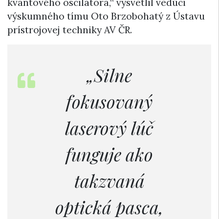
kvantového oscilátora,“ vysvetlil vedúci
výskumného tímu Oto Brzobohatý z Ústavu
prístrojovej techniky AV ČR.
„Silne
fokusovaný
laserový lúč
funguje ako
takzvaná
optická pasca,