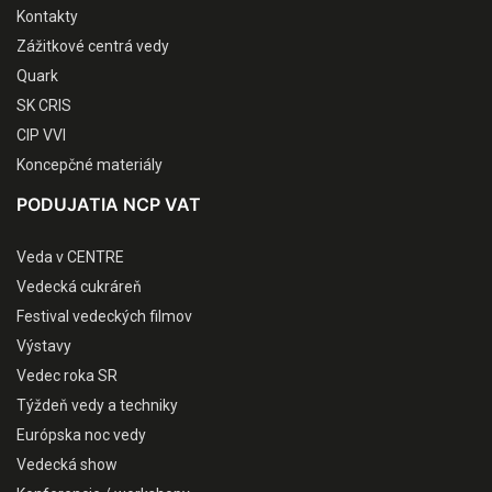
Kontakty
Zážitkové centrá vedy
Quark
SK CRIS
CIP VVI
Koncepčné materiály
PODUJATIA NCP VAT
Veda v CENTRE
Vedecká cukráreň
Festival vedeckých filmov
Výstavy
Vedec roka SR
Týždeň vedy a techniky
Európska noc vedy
Vedecká show