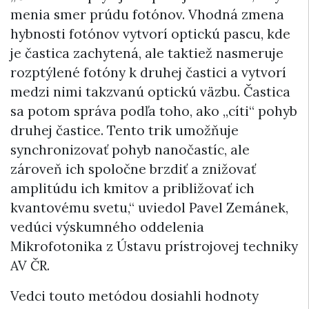
menia smer prúdu fotónov. Vhodná zmena
hybnosti fotónov vytvorí optickú pascu, kde
je častica zachytená, ale taktiež nasmeruje
rozptýlené fotóny k druhej častici a vytvorí
medzi nimi takzvanú optickú väzbu. Častica
sa potom správa podľa toho, ako „cíti“ pohyb
druhej častice. Tento trik umožňuje
synchronizovať pohyb nanočastíc, ale
zároveň ich spoločne brzdiť a znižovať
amplitúdu ich kmitov a približovať ich
kvantovému svetu,“ uviedol Pavel Zemánek,
vedúci výskumného oddelenia
Mikrofotonika z Ústavu prístrojovej techniky
AV ČR.
Vedci touto metódou dosiahli hodnoty