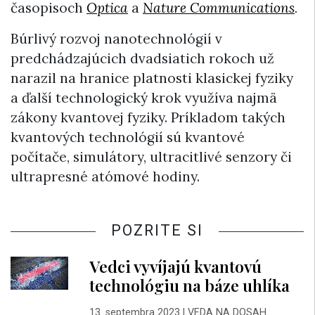
časopisoch
Optica
a
Nature Communications
.
Búrlivý rozvoj nanotechnológií v
predchádzajúcich dvadsiatich rokoch už
narazil na hranice platnosti klasickej fyziky
a ďalší technologický krok využíva najmä
zákony kvantovej fyziky. Príkladom takých
kvantových technológií sú kvantové
počítače, simulátory, ultracitlivé senzory či
ultrapresné atómové hodiny.
POZRITE SI
Vedci vyvíjajú kvantovú
technológiu na báze uhlíka
13. septembra 2023
|
VEDA NA DOSAH