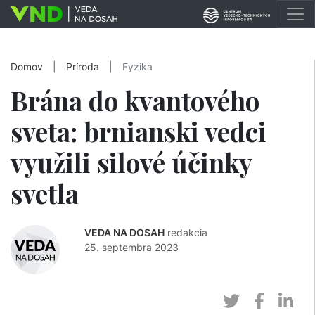
Domov
|
Príroda
|
Fyzika
Brána do kvantového
sveta: brnianski vedci
využili silové účinky
svetla
VEDA NA DOSAH
redakcia
25. septembra 2023