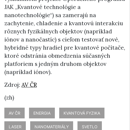
JAK „Kvantové technológie a
nanotechnológie“) sa zamerajú na
zachytenie, chladenie a kvantovú interakciu
rôznych fyzikálnych objektov (napríklad
iónov a nanočastíc) s cieľom testovať nové,
hybridné typy hradiel pre kvantové počítače,
ktoré odstránia obmedzenia súčasných
platforiem s jedným druhom objektov
(napríklad iónov).
Zdroj:
AV ČR
(zh)
AV ČR
ENERGIA
KVANTOVÁ FYZIKA
LASER
NANOMATERIÁLY
SVETLO