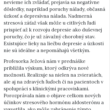
nevieme ich zvládať, prejavia sa negatívne
dôsledky, napríklad poruchy nálady, občasná
úzkosť a depresívna nálada. Nadmerná
stresová záťaž však môže u citlivých ľudí
prispieť až k rozvoju depresie ako duševnej
poruchy, čo je už závažný chorobný stav.
Existujúce lieky na liečbu depresie a úzkosti
nie sú ideálne a nepomáhajú všetkým.
Profesorka Ježová nám v prednáške
priblížila výskum, ktorý odkrýva nové
možnosti. Realizuje sa nielen na zvieratách,
ale aj na zdravých ľuďoch či na pacientoch v
spolupráci s klinickými pracoviskami.
Porozprávala nám o objave celkom nových
účinkov stresového hormónu aldosterónu a
vysvetlila, ako môže zabránenie týmto