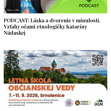
PODCAST: Láska a dvorenie v minulosti.
Vzťahy očami etnologičky Kataríny
Nádaskej