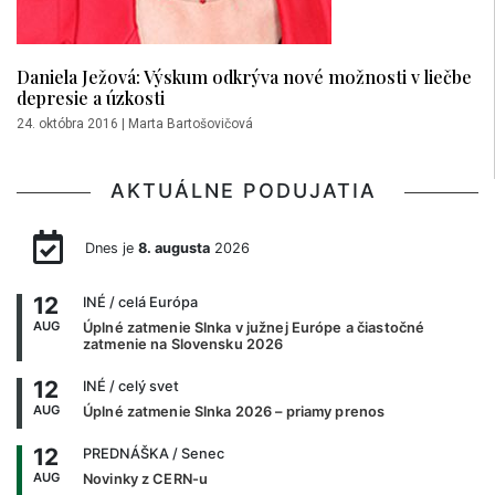
Daniela Ježová: Výskum odkrýva nové možnosti v liečbe
depresie a úzkosti
24. októbra 2016
|
Marta Bartošovičová
AKTUÁLNE PODUJATIA
Dnes je
8. augusta
2026
12
INÉ
/ celá Európa
AUG
Úplné zatmenie Slnka v južnej Európe a čiastočné
zatmenie na Slovensku 2026
12
INÉ
/ celý svet
AUG
Úplné zatmenie Slnka 2026 – priamy prenos
12
PREDNÁŠKA
/ Senec
AUG
Novinky z CERN-u