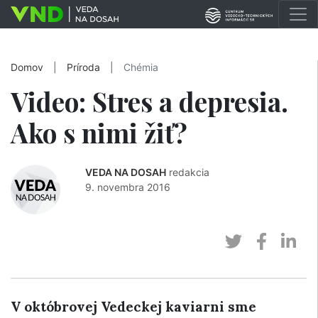
Domov
|
Príroda
|
Chémia
Video: Stres a depresia.
Ako s nimi žiť?
VEDA NA DOSAH
redakcia
9. novembra 2016
V októbrovej Vedeckej kaviarni sme