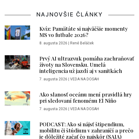
NAJNOVŠIE ČLÁNKY
Kvíz: Pamätáte si najväčšie momenty
MS vo futbale 2026?
8. augusta 2026
|
René Beláček
Prvý AI ultrazvuk pomáha zachraňovať
životy na Slovensku. Umelá
inteligencia už jazdí aj v sanitkách
7. augusta 2026
|
VEDA NA DOSAH
Ako slanosť oceánu mení pravidlá hry
pri sledovaní fenoménu El Niño
7. augusta 2026
|
VEDA NA DOSAH
PODCAST: Ako si nájsť štipendium,
mobilitu či štúdium v zahraničí a prečo
je dôležité začať čo najskôr (SAIA)