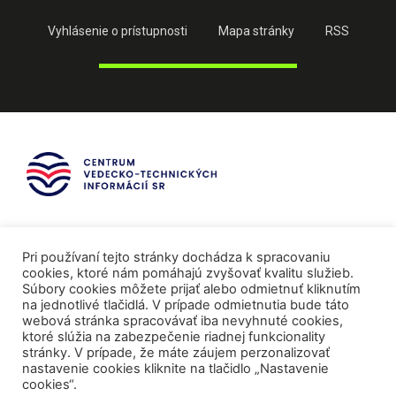
Vyhlásenie o prístupnosti
Mapa stránky
RSS
Pri používaní tejto stránky dochádza k spracovaniu
cookies, ktoré nám pomáhajú zvyšovať kvalitu služieb.
Súbory cookies môžete prijať alebo odmietnuť kliknutím
na jednotlivé tlačidlá. V prípade odmietnutia bude táto
webová stránka spracovávať iba nevyhnuté cookies,
ktoré slúžia na zabezpečenie riadnej funkcionality
stránky. V prípade, že máte záujem perzonalizovať
nastavenie cookies kliknite na tlačidlo „Nastavenie
cookies“.
Mediálni partneri