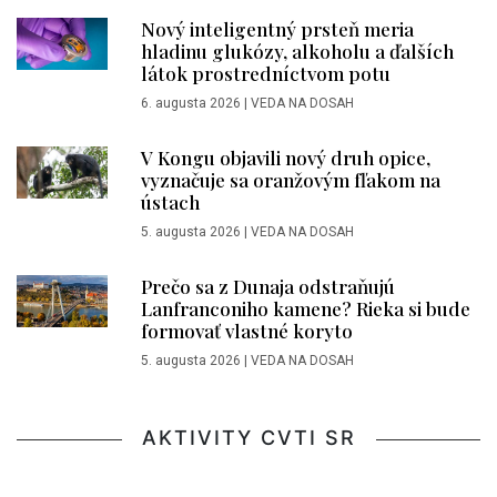
Nový inteligentný prsteň meria
hladinu glukózy, alkoholu a ďalších
látok prostredníctvom potu
6. augusta 2026
|
VEDA NA DOSAH
V Kongu objavili nový druh opice,
vyznačuje sa oranžovým fľakom na
ústach
5. augusta 2026
|
VEDA NA DOSAH
Prečo sa z Dunaja odstraňujú
Lanfranconiho kamene? Rieka si bude
formovať vlastné koryto
5. augusta 2026
|
VEDA NA DOSAH
AKTIVITY CVTI SR