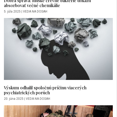
Dobrá správa: ľudské črevné baktérie dokážu
absorbovať večné chemikálie
5. júla 2025
|
VEDA NA DOSAH
Výskum odhalil spoločnú príčinu viacerých
psychiatrických porúch
20. júna 2025
|
VEDA NA DOSAH