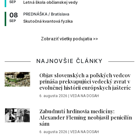
SEP
Letná škola občianskej vedy
08
PREDNÁŠKA
/ Bratislava
SEP
Skutočná kvantová fyzika
Zobraziť všetky podujatia >>
NAJNOVŠIE ČLÁNKY
Objav slovenských a poľských vedcov
prináša prekvapujúci vedecký zvrat v
evolučnej histórii európskych jašteríc
6. augusta 2026
|
VEDA NA DOSAH
Zabudnutí hrdinovia medicíny:
Alexander Fleming neobjavil penicilín
sám
6. augusta 2026
|
VEDA NA DOSAH