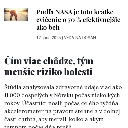
Podľa NASA je toto krátke
cvičenie o 70 % efektívnejšie
ako beh
12. júna 2025
|
VEDA NA DOSAH
Čím viac chôdze, tým
menšie riziko bolesti
Štúdia analyzovala zdravotné údaje viac ako
11 000 dospelých v Nórsku počas niekoľkých
rokov. Účastníci nosili počas celého týždňa
akcelerometer na pravom stehne a v dolnej
časti chrbta, aby merali, koľko a akým
tempom počas dňa prešli.