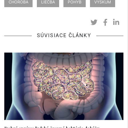
CHOROBA
LIEČBA
POHYB
VÝSKUM
SÚVISIACE ČLÁNKY