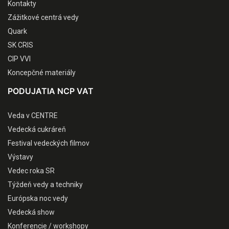
Kontakty
Zážitkové centrá vedy
Quark
SK CRIS
CIP VVI
Koncepčné materiály
PODUJATIA NCP VAT
Veda v CENTRE
Vedecká cukráreň
Festival vedeckých filmov
Výstavy
Vedec roka SR
Týždeň vedy a techniky
Európska noc vedy
Vedecká show
Konferencie / workshopy