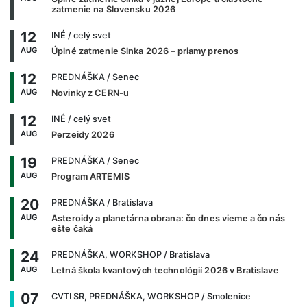
zatmenie na Slovensku 2026
12
INÉ
/ celý svet
AUG
Úplné zatmenie Slnka 2026 – priamy prenos
12
PREDNÁŠKA
/ Senec
AUG
Novinky z CERN-u
12
INÉ
/ celý svet
AUG
Perzeidy 2026
19
PREDNÁŠKA
/ Senec
AUG
Program ARTEMIS
20
PREDNÁŠKA
/ Bratislava
AUG
Asteroidy a planetárna obrana: čo dnes vieme a čo nás
ešte čaká
24
PREDNÁŠKA, WORKSHOP
/ Bratislava
AUG
Letná škola kvantových technológií 2026 v Bratislave
07
CVTI SR, PREDNÁŠKA, WORKSHOP
/ Smolenice