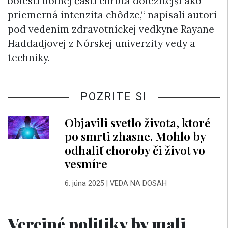
bolesti dolnej časti chrbta dôležitejší ako
priemerná intenzita chôdze,“ napísali autori
pod vedením zdravotníckej vedkyne Rayane
Haddadjovej z Nórskej univerzity vedy a
techniky.
POZRITE SI
Objavili svetlo života, ktoré
po smrti zhasne. Mohlo by
odhaliť choroby či život vo
vesmíre
6. júna 2025
|
VEDA NA DOSAH
Verejné politiky by mali