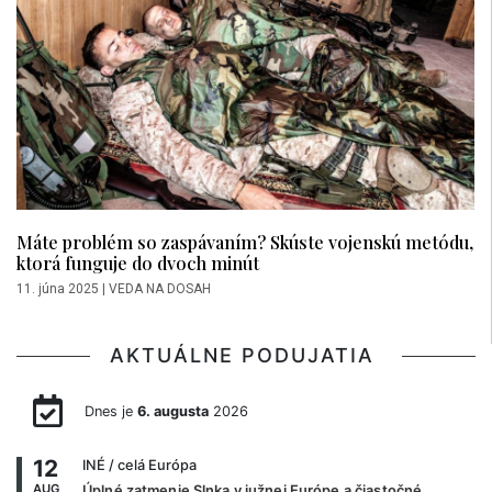
Máte problém so zaspávaním? Skúste vojenskú metódu,
ktorá funguje do dvoch minút
11. júna 2025
|
VEDA NA DOSAH
AKTUÁLNE PODUJATIA
Dnes je
6. augusta
2026
12
INÉ
/ celá Európa
AUG
Úplné zatmenie Slnka v južnej Európe a čiastočné