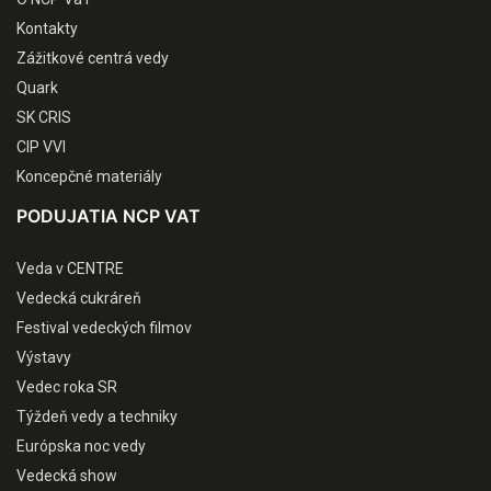
Kontakty
Zážitkové centrá vedy
Quark
SK CRIS
CIP VVI
Koncepčné materiály
PODUJATIA NCP VAT
Veda v CENTRE
Vedecká cukráreň
Festival vedeckých filmov
Výstavy
Vedec roka SR
Týždeň vedy a techniky
Európska noc vedy
Vedecká show