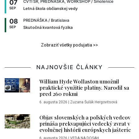
07
CVTI SR, PREDNÁŠKA, WORKSHOP
/ Smolenice
SEP
Letná škola občianskej vedy
08
PREDNÁŠKA
/ Bratislava
SEP
Skutočná kvantová fyzika
Zobraziť všetky podujatia >>
NAJNOVŠIE ČLÁNKY
William Hyde Wollaston umožnil
praktické využitie platiny. Narodil sa
pred 260 rokmi
6. augusta 2026
|
Zuzana Šulák Hergovitsová
Objav slovenských a poľských vedcov
prináša prekvapujúci vedecký zvrat v
evolučnej histórii európskych jašteríc
6. augusta 2026
|
VEDA NA DOSAH