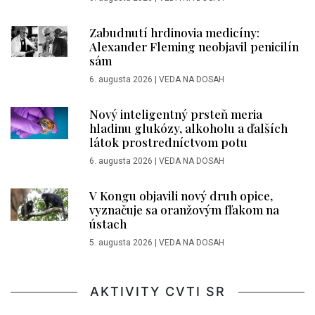
Zabudnutí hrdinovia medicíny:
Alexander Fleming neobjavil penicilín
sám
6. augusta 2026
|
VEDA NA DOSAH
Nový inteligentný prsteň meria
hladinu glukózy, alkoholu a ďalších
látok prostredníctvom potu
6. augusta 2026
|
VEDA NA DOSAH
V Kongu objavili nový druh opice,
vyznačuje sa oranžovým fľakom na
ústach
5. augusta 2026
|
VEDA NA DOSAH
AKTIVITY CVTI SR