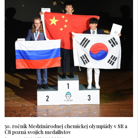
50. ročník Medzinárodnej chemickej olympiády v SR a
ČR pozná svojich medailistov