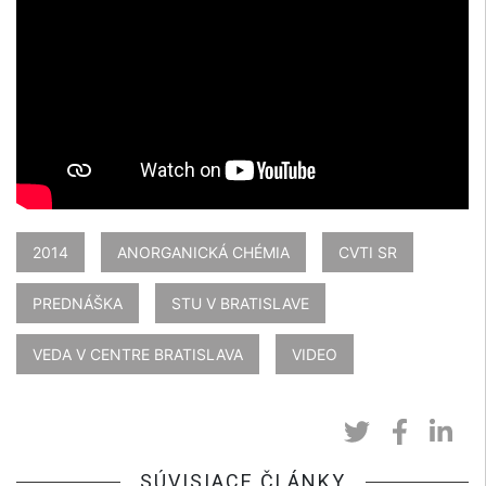
2014
ANORGANICKÁ CHÉMIA
CVTI SR
PREDNÁŠKA
STU V BRATISLAVE
VEDA V CENTRE BRATISLAVA
VIDEO
SÚVISIACE ČLÁNKY