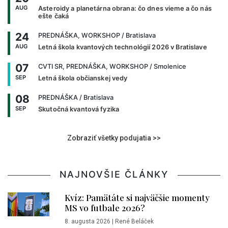
AUG
Asteroidy a planetárna obrana: čo dnes vieme a čo nás
ešte čaká
24
PREDNÁŠKA, WORKSHOP
/ Bratislava
AUG
Letná škola kvantových technológií 2026 v Bratislave
07
CVTI SR, PREDNÁŠKA, WORKSHOP
/ Smolenice
SEP
Letná škola občianskej vedy
08
PREDNÁŠKA
/ Bratislava
SEP
Skutočná kvantová fyzika
Zobraziť všetky podujatia >>
NAJNOVŠIE ČLÁNKY
Kvíz: Pamätáte si najväčšie momenty
MS vo futbale 2026?
8. augusta 2026
|
René Beláček