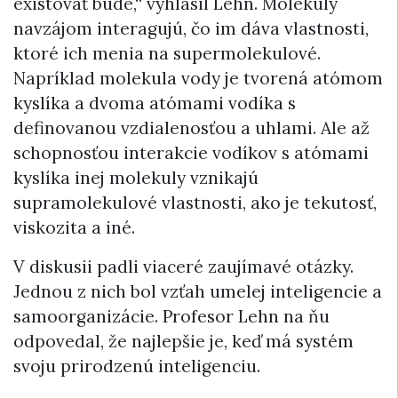
existovať bude,“ vyhlásil Lehn. Molekuly
navzájom interagujú, čo im dáva vlastnosti,
ktoré ich menia na supermolekulové.
Napríklad molekula vody je tvorená atómom
kyslíka a dvoma atómami vodíka s
definovanou vzdialenosťou a uhlami. Ale až
schopnosťou interakcie vodíkov s atómami
kyslíka inej molekuly vznikajú
supramolekulové vlastnosti, ako je tekutosť,
viskozita a iné.
V diskusii padli viaceré zaujímavé otázky.
Jednou z nich bol vzťah umelej inteligencie a
samoorganizácie. Profesor Lehn na ňu
odpovedal, že najlepšie je, keď má systém
svoju prirodzenú inteligenciu.