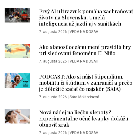
Prvý AI ultrazvuk pomáha zachraňovať
životy na Slovensku. Umelá
inteligencia už jazdí aj v sanitkách
7. augusta 2026
|
VEDA NA DOSAH
Ako slanosť oceánu mení pravidlá hry
pri sledovaní fenoménu El Niño
7. augusta 2026
|
VEDA NA DOSAH
PODCAST: Ako si nájsť štipendium,
mobilitu či štúdium v zahraničí a prečo
je dôležité začať čo najskôr (SAIA)
7. augusta 2026
|
Sára Molitorisová
Nová nádej na liečbu slepoty?
Experimentálne očné kvapky dokážu
obnoviť zrak
7. augusta 2026
|
VEDA NA DOSAH