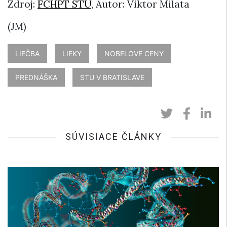
Zdroj:
FCHPT STU
, Autor: Viktor Milata
(JM)
LIEČBA
LIEKY
NOBELOVE CENY
PREDNÁŠKA
STU V BRATISLAVE
SÚVISIACE ČLÁNKY