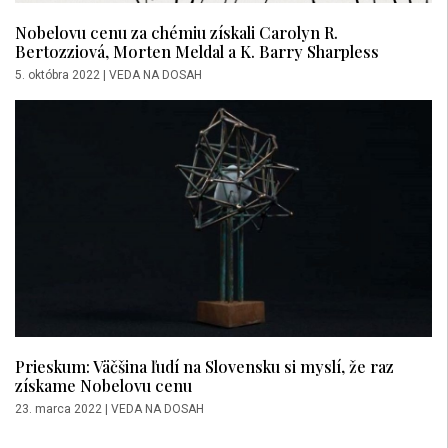
Nobelovu cenu za chémiu získali Carolyn R.
Bertozziová, Morten Meldal a K. Barry Sharpless
5. októbra 2022
|
VEDA NA DOSAH
Prieskum: Väčšina ľudí na Slovensku si myslí, že raz
získame Nobelovu cenu
23. marca 2022
|
VEDA NA DOSAH