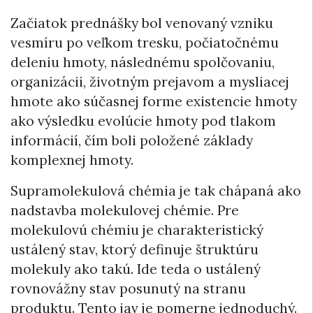
Začiatok prednášky bol venovaný vzniku
vesmíru po veľkom tresku, počiatočnému
deleniu hmoty, následnému spolčovaniu,
organizácii, životným prejavom a mysliacej
hmote ako súčasnej forme existencie hmoty
ako výsledku evolúcie hmoty pod tlakom
informácií, čím boli položené základy
komplexnej hmoty.
Supramolekulová chémia je tak chápaná ako
nadstavba molekulovej chémie. Pre
molekulovú chémiu je charakteristický
ustálený stav, ktorý definuje štruktúru
molekuly ako takú. Ide teda o ustálený
rovnovážny stav posunutý na stranu
produktu. Tento jav je pomerne jednoduchý.