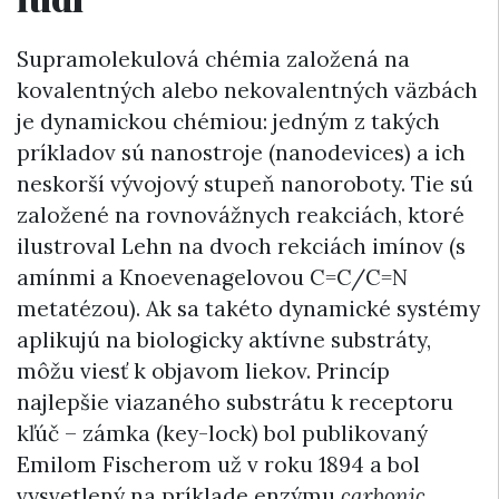
Supramolekulová chémia založená na
kovalentných alebo nekovalentných väzbách
je dynamickou chémiou: jedným z takých
príkladov sú nanostroje (nanodevices) a ich
neskorší vývojový stupeň nanoroboty. Tie sú
založené na rovnovážnych reakciách, ktoré
ilustroval Lehn na dvoch rekciách imínov (s
amínmi a Knoevenagelovou C=C/C=N
metatézou). Ak sa takéto dynamické systémy
aplikujú na biologicky aktívne substráty,
môžu viesť k objavom liekov. Princíp
najlepšie viazaného substrátu k receptoru
kľúč – zámka (key-lock) bol publikovaný
Emilom Fischerom už v roku 1894 a bol
vysvetlený na príklade enzýmu
carbonic