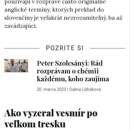
používajú v rozprave často originálne
anglické termíny, ktorých preklad do
slovenčiny je veľakrát nezrozumiteľný, ba až
zavádzajúci.
POZRITE SI
Peter Szolcsányi: Rád
rozprávam o chémii
každému, koho zaujíma
20. marca 2023
|
Galina Lišháková
Ako vyzeral vesmír po
veľkom tresku