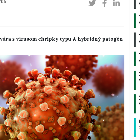
rka
tvára s vírusom chrípky typu A hybridný patogén