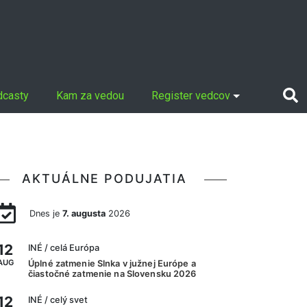
dcasty
Kam za vedou
Register vedcov
AKTUÁLNE PODUJATIA
Dnes je
7. augusta
2026
12
INÉ
/ celá Európa
AUG
Úplné zatmenie Slnka v južnej Európe a
čiastočné zatmenie na Slovensku 2026
12
INÉ
/ celý svet