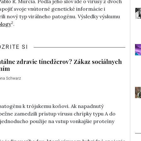
blo R. Murcia. Podľa jeho slov ide o vírusy z dvoch
spojiť svoje vnútorné genetické informácie i
ili nový typ virálneho patogénu. Výsledky výskumu
2
ology
.
OZRITE SI
tálne zdravie tínedžerov? Zákaz sociálnych
ením
ona Schwarz
patogénu k trójskemu koňovi. Ak napadnutý
bežne zamedzili prístup vírusu chrípky typu A do
a jednoducho použije na vstup vonkajšie proteíny