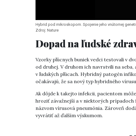
Hybrid pod mikroskopom. Spojenie jeho vnútornej genetic
Zdroj: Nature
Dopad na ľudské zdra
Vzorky pľúcnych buniek vedci testovali v d
od druhej. V druhom ich navrstvili na seba,
v ľudských pľúcach. Hybridný patogén infik
očakávajú, že sa nový typ hybridného vírusu
Ak dôjde k takejto infekcii, pacientom môže
hroziť závažnejší a v niektorých prípadoch f
názvom vírusová pneumónia. Zároveň dodáva
vyvrátiť až ďalším výskumom.