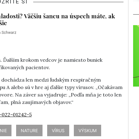
OZRITE SI
mladosti? Väčšiu šancu na úspech máte, ak
šie
 Schwarz
a. Ďalším krokom vedcov je namiesto buniek
fikovaných pacientov.
izácii dochádza len medzi ľudským respiračným
u A alebo sú v hre aj ďalšie typy vírusov. „Očakávam
vore. Na záver sa vyjadruje: „Podľa mňa je toto len
fam, plná zaujímavých objavov.“
-022-01242-5
NIE
NATURE
VÍRUS
VÝSKUM