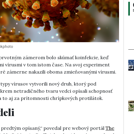
ockphoto
ch prvotným zámerom bolo skúmať koinfekcie, keď
i vírusmi v tom istom čase. Na svoj experiment
ktoré zámerne nakazili oboma zmieňovanými vírusmi.
typy vírusov vytvorili nový druh, ktorý pod
rem netradičného tvaru vedci opísali schopnosť
 to aj za prítomnosti chrípkových protilátok.
deli
y predtým opísaný,“ povedal pre webový portál
The