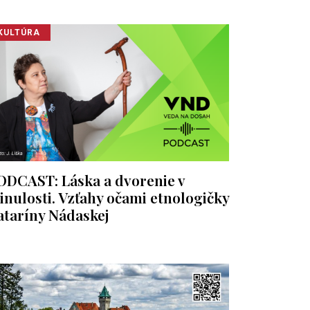
KULTÚRA
ODCAST: Láska a dvorenie v
inulosti. Vzťahy očami etnologičky
ataríny Nádaskej