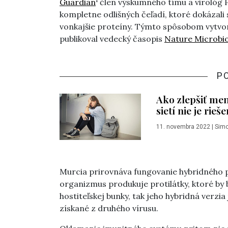
Guardian
člen výskumného tímu a virológ Pa
kompletne odlišných čeľadí, ktoré dokázali 
vonkajšie proteíny. Týmto spôsobom vytvor
publikoval vedecký časopis
Nature Microbi
P
Ako zlepšiť men
sietí nie je rieš
11. novembra 2022
|
Sim
Murcia prirovnáva fungovanie hybridného 
organizmus produkuje protilátky, ktoré by 
hostiteľskej bunky, tak jeho hybridná verzi
získané z druhého vírusu.