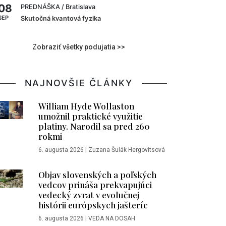
08
PREDNÁŠKA
/ Bratislava
SEP
Skutočná kvantová fyzika
Zobraziť všetky podujatia >>
NAJNOVŠIE ČLÁNKY
William Hyde Wollaston
umožnil praktické využitie
platiny. Narodil sa pred 260
rokmi
6. augusta 2026
|
Zuzana Šulák Hergovitsová
Objav slovenských a poľských
vedcov prináša prekvapujúci
vedecký zvrat v evolučnej
histórii európskych jašteríc
6. augusta 2026
|
VEDA NA DOSAH