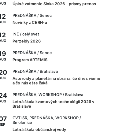
AUG
Úplné zatmenie Slnka 2026 – priamy prenos
12
PREDNÁŠKA
/ Senec
AUG
Novinky z CERN-u
12
INÉ
/ celý svet
AUG
Perzeidy 2026
19
PREDNÁŠKA
/ Senec
AUG
Program ARTEMIS
20
PREDNÁŠKA
/ Bratislava
AUG
Asteroidy a planetárna obrana: čo dnes vieme
a čo nás ešte čaká
24
PREDNÁŠKA, WORKSHOP
/ Bratislava
AUG
Letná škola kvantových technológií 2026 v
Bratislave
07
CVTI SR, PREDNÁŠKA, WORKSHOP
/
Smolenice
SEP
Letná škola občianskej vedy