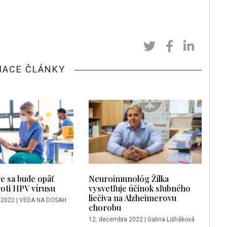
IACE ČLÁNKY
ve sa bude opäť
Neuroimunológ Žilka
oti HPV vírusu
vysvetľuje účinok sľubného
liečiva na Alzheimerovu
 2022
|
VEDA NA DOSAH
chorobu
12. decembra 2022
|
Galina Lišháková