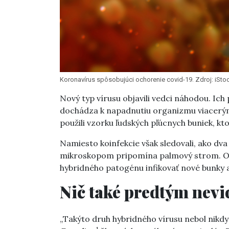
Koronavírus spôsobujúci ochorenie covid-19. Zdroj: iSt
Nový typ vírusu objavili vedci náhodou. I
dochádza k napadnutiu organizmu viacerým
použili vzorku ľudských pľúcnych buniek, 
Namiesto koinfekcie však sledovali, ako dva 
mikroskopom pripomína palmový strom. Ok
hybridného patogénu infikovať nové bunky a
Nič také predtým nevi
„Takýto druh hybridného vírusu nebol nikd
1