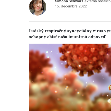
Simona Schwarz
externá redakto
15. decembra 2022
Ľudský respiračný syncyciálny vírus vy
schopný obísť našu imunitnú odpoveď.