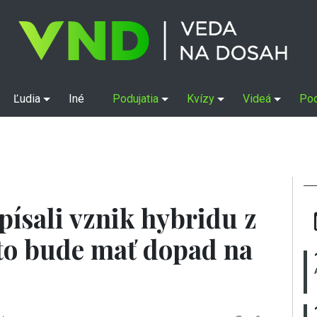
Ľudia
Iné
Podujatia
Kvízy
Videá
Po
písali vznik hybridu z
 to bude mať dopad na