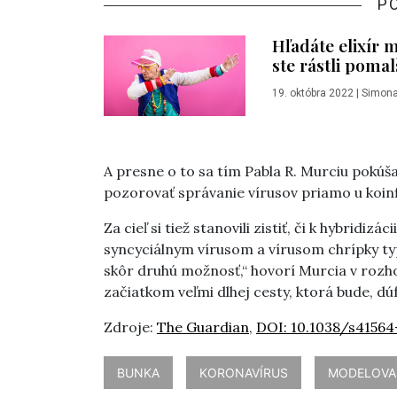
P
Hľadáte elixír 
ste rástli pomal
19. októbra 2022
|
Simona
A presne o to sa tím Pabla R. Murciu pokúš
pozorovať správanie vírusov priamo u koin
Za cieľ si tiež stanovili zistiť, či k hybrid
syncyciálnym vírusom a vírusom chrípky typ
skôr druhú možnosť,“ hovorí Murcia v rozho
začiatkom veľmi dlhej cesty, ktorá bude, dú
Zdroje:
The Guardian
,
DOI:
10.1038/s41564
BUNKA
KORONAVÍRUS
MODELOVA