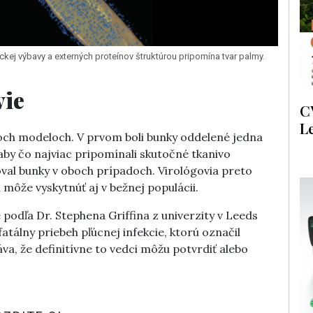
kej výbavy a externých proteínov štruktúrou pripomína tvar palmy.
vie
C
L
voch modeloch. V prvom boli bunky oddelené jedna
 aby čo najviac pripomínali skutočné tkanivo
oval bunky v oboch prípadoch. Virológovia preto
 môže vyskytnúť aj v bežnej populácii.
 podľa Dr. Stephena Griffina z univerzity v Leeds
atálny priebeh pľúcnej infekcie, ktorú označil
, že definitívne to vedci môžu potvrdiť alebo