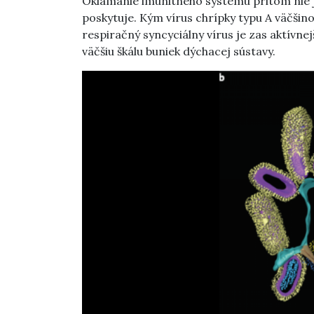
Oklamanie imunitného systému pritom nie j
poskytuje. Kým vírus chrípky typu A väčšino
respiračný syncyciálny vírus je zas aktívnej
väčšiu škálu buniek dýchacej sústavy.