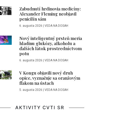
Zabudnutí hrdinovia medicíny:
Alexander Fleming neobjavil
penicilín sám
6. augusta 2026
|
VEDA NA DOSAH
Nový inteligentný prsteň meria
hladinu glukózy, alkoholu a
ďalších látok prostredníctvom
potu
6. augusta 2026
|
VEDA NA DOSAH
V Kongu objavili nový druh
opice, vyznačuje sa oranžovým
fľakom na ústach
5. augusta 2026
|
VEDA NA DOSAH
AKTIVITY CVTI SR