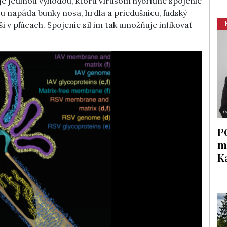
e jedinou výhodou, ktorú vírusom hybridné spojenie
u napáda bunky nosa, hrdla a priedušnicu, ľudský
ší v pľúcach. Spojenie síl im tak umožňuje infikovať
P
m
K