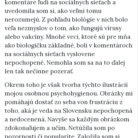
komentáre ľudí na sociálnych sieťach a
uvedomila som si, ako veľmi tomu
nerozumejú. Z pohľadu biológie v nich bolo
veľa nezmyslov o tom, ako fungujú vírusy
alebo vakcíny. Mnohé veci, ktoré sú pre mňa
ako biologičku základné, boli v komentároch
na sociálnych sieťach vyslovene
nepochopené. Nemohla som sa na to ďalej
len tak nečinne pozerať.
Okrem toho je však tvorba týchto ilustrácií
mojou osobnou psychohygienou. Obrázky mi
pomáhajú dostať zo seba von frustráciu z
toho, aká je veda na Slovensku nepochopená
a nedocenená. Navyše sa každým obrázkom
zdokonaľujem a učím. Netúžila som po
pozornosti či popularite. Založila som si