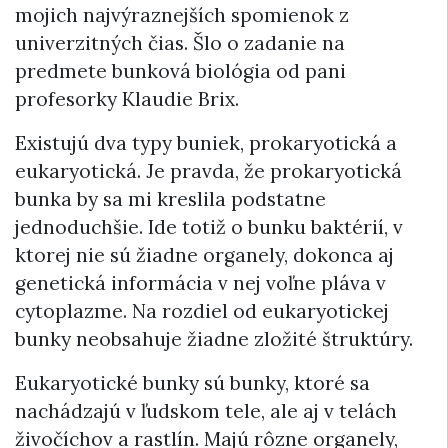
mojich najvýraznejších spomienok z
univerzitných čias. Šlo o zadanie na
predmete bunková biológia od pani
profesorky Klaudie Brix.
Existujú dva typy buniek, prokaryotická a
eukaryotická. Je pravda, že prokaryotická
bunka by sa mi kreslila podstatne
jednoduchšie. Ide totiž o bunku baktérií, v
ktorej nie sú žiadne organely, dokonca aj
genetická informácia v nej voľne pláva v
cytoplazme. Na rozdiel od eukaryotickej
bunky neobsahuje žiadne zložité štruktúry.
Eukaryotické bunky sú bunky, ktoré sa
nachádzajú v ľudskom tele, ale aj v telách
živočíchov a rastlín. Majú rôzne organely,