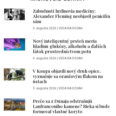
Zabudnutí hrdinovia medicíny:
Alexander Fleming neobjavil penicilín
sám
6. augusta 2026
|
VEDA NA DOSAH
Nový inteligentný prsteň meria
hladinu glukózy, alkoholu a ďalších
látok prostredníctvom potu
6. augusta 2026
|
VEDA NA DOSAH
V Kongu objavili nový druh opice,
vyznačuje sa oranžovým fľakom na
ústach
5. augusta 2026
|
VEDA NA DOSAH
Prečo sa z Dunaja odstraňujú
Lanfranconiho kamene? Rieka si bude
formovať vlastné koryto