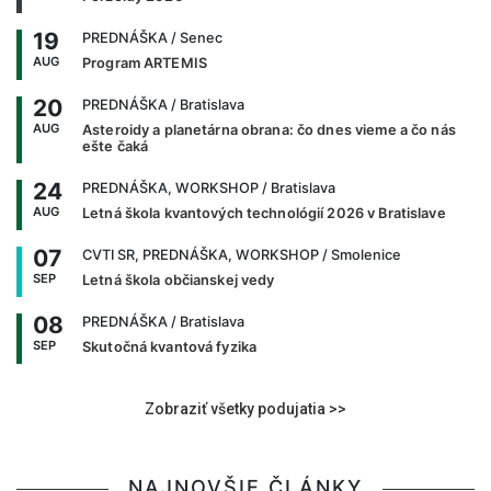
19
PREDNÁŠKA
/ Senec
AUG
Program ARTEMIS
20
PREDNÁŠKA
/ Bratislava
AUG
Asteroidy a planetárna obrana: čo dnes vieme a čo nás
ešte čaká
24
PREDNÁŠKA, WORKSHOP
/ Bratislava
AUG
Letná škola kvantových technológií 2026 v Bratislave
07
CVTI SR, PREDNÁŠKA, WORKSHOP
/ Smolenice
SEP
Letná škola občianskej vedy
08
PREDNÁŠKA
/ Bratislava
SEP
Skutočná kvantová fyzika
Zobraziť všetky podujatia >>
NAJNOVŠIE ČLÁNKY