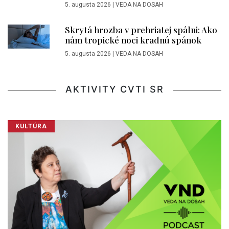
5. augusta 2026
|
VEDA NA DOSAH
Skrytá hrozba v prehriatej spálni: Ako
nám tropické noci kradnú spánok
5. augusta 2026
|
VEDA NA DOSAH
AKTIVITY CVTI SR
KULTÚRA