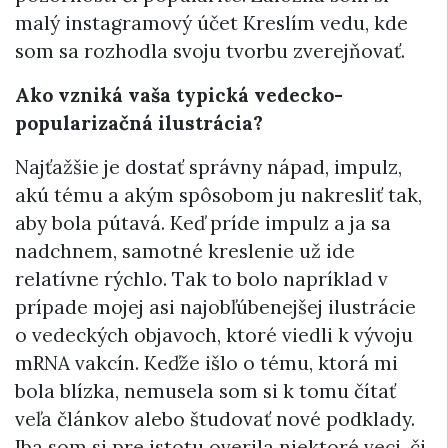
malý instagramový účet Kreslím vedu, kde
som sa rozhodla svoju tvorbu zverejňovať.
Ako vzniká vaša typická vedecko-
popularizačná ilustrácia?
Najťažšie je dostať správny nápad, impulz,
akú tému a akým spôsobom ju nakresliť tak,
aby bola pútavá. Keď príde impulz a ja sa
nadchnem, samotné kreslenie už ide
relatívne rýchlo. Tak to bolo napríklad v
prípade mojej asi najobľúbenejšej ilustrácie
o vedeckých objavoch, ktoré viedli k vývoju
mRNA vakcín. Keďže išlo o tému, ktorá mi
bola blízka, nemusela som si k tomu čítať
veľa článkov alebo študovať nové podklady.
Iba som si pre istotu overila niektoré veci, či