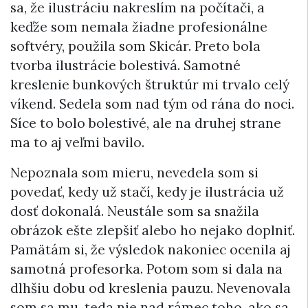
sa, že ilustráciu nakreslím na počítači, a
keďže som nemala žiadne profesionálne
softvéry, použila som Skicár. Preto bola
tvorba ilustrácie bolestivá. Samotné
kreslenie bunkových štruktúr mi trvalo celý
víkend. Sedela som nad tým od rána do noci.
Síce to bolo bolestivé, ale na druhej strane
ma to aj veľmi bavilo.
Nepoznala som mieru, nevedela som si
povedať, kedy už stačí, kedy je ilustrácia už
dosť dokonalá. Neustále som sa snažila
obrázok ešte zlepšiť alebo ho nejako doplniť.
Pamätám si, že výsledok nakoniec ocenila aj
samotná profesorka. Potom som si dala na
dlhšiu dobu od kreslenia pauzu. Nevenovala
som sa mu, teda nie nad rámec toho, ako sa