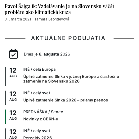
Pavol Šajgalík: Vzdelávanie je na Slovensku väčší
problém ako klimatická kríza
31. marca 2021
|
Tamara Leontievová
AKTUÁLNE PODUJATIA
Dnes je
6. augusta
2026
12
INÉ
/ celá Európa
AUG
Úplné zatmenie Slnka v južnej Európe a čiastočné
zatmenie na Slovensku 2026
12
INÉ
/ celý svet
AUG
Úplné zatmenie Slnka 2026 – priamy prenos
12
PREDNÁŠKA
/ Senec
AUG
Novinky z CERN-u
12
INÉ
/ celý svet
AUG
Perzeidy 2026