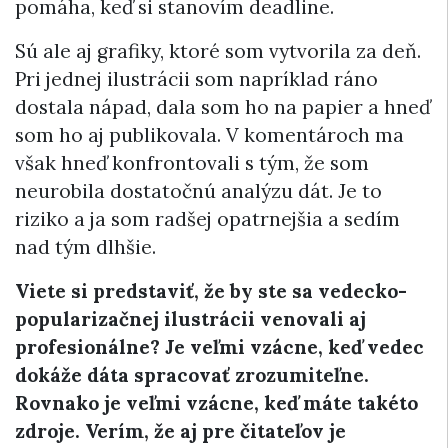
pomáha, keď si stanovím deadline.
Sú ale aj grafiky, ktoré som vytvorila za deň.
Pri jednej ilustrácii som napríklad ráno
dostala nápad, dala som ho na papier a hneď
som ho aj publikovala. V komentároch ma
však hneď konfrontovali s tým, že som
neurobila dostatočnú analýzu dát. Je to
riziko a ja som radšej opatrnejšia a sedím
nad tým dlhšie.
Viete si predstaviť, že by ste sa vedecko-
popularizačnej ilustrácii venovali aj
profesionálne? Je veľmi vzácne, keď vedec
dokáže dáta spracovať zrozumiteľne.
Rovnako je veľmi vzácne, keď máte takéto
zdroje. Verím, že aj pre čitateľov je