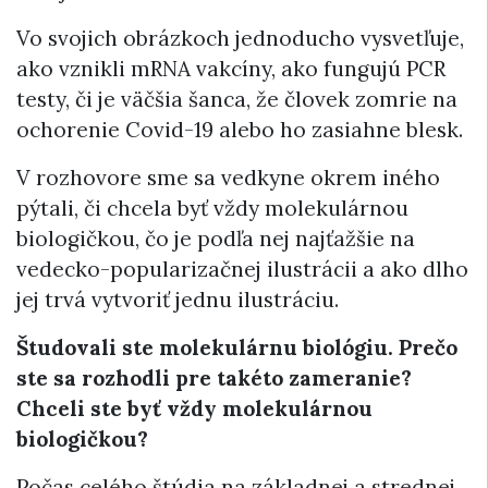
Vo svojich obrázkoch jednoducho vysvetľuje,
ako vznikli mRNA vakcíny, ako fungujú PCR
testy, či je väčšia šanca, že človek zomrie na
ochorenie Covid-19 alebo ho zasiahne blesk.
V rozhovore sme sa vedkyne okrem iného
pýtali, či chcela byť vždy molekulárnou
biologičkou, čo je podľa nej najťažšie na
vedecko-popularizačnej ilustrácii a ako dlho
jej trvá vytvoriť jednu ilustráciu.
Študovali ste molekulárnu biológiu. Prečo
ste sa rozhodli pre takéto zameranie?
Chceli ste byť vždy molekulárnou
biologičkou?
Počas celého štúdia na základnej a strednej