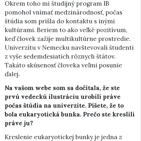
Okrem toho mi študijný program IB
pomohol vnímať medzinárodnosť, počas
štúdia som prišla do kontaktu s inými
kultúrami. Beriem to ako veľké pozitívum,
keď človek zažije multikultúrne prostredie.
Univerzitu v Nemecku navštevovali študenti
z vyše sedemdesiatich rôznych štátov.
Takáto skúsenosť človeka veľmi posunie
ďalej.
Na vašom webe som sa dočítala, že ste
prvú vedeckú ilustráciu urobili práve
počas štúdia na univerzite. Píšete, že to
bola eukaryotická bunka. Prečo ste kreslili
práve ju?
Kreslenie eukaryotickej bunky je jedna z