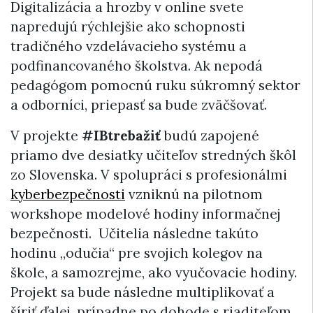
Digitalizácia a hrozby v online svete
napredujú rýchlejšie ako schopnosti
tradičného vzdelávacieho systému a
podfinancovaného školstva. Ak nepodá
pedagógom pomocnú ruku súkromný sektor
a odborníci, priepasť sa bude zväčšovať.
V projekte
#IBtrebažiť
budú zapojené
priamo dve desiatky učiteľov stredných škôl
zo Slovenska. V spolupráci s profesionálmi
kyberbezpečnosti
vzniknú na pilotnom
workshope modelové hodiny informačnej
bezpečnosti. Učitelia následne takúto
hodinu „odučia“ pre svojich kolegov na
škole, a samozrejme, ako vyučovacie hodiny.
Projekt sa bude následne multiplikovať a
šíriť ďalej, prípadne po dohode s riaditeľom