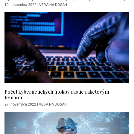
10. decembra 2022
|
VEDA NA DOSAH
Počet kybernetických útokov rastie raketovým
tempom
27. novembra 2022
|
VEDA NA DOSAH