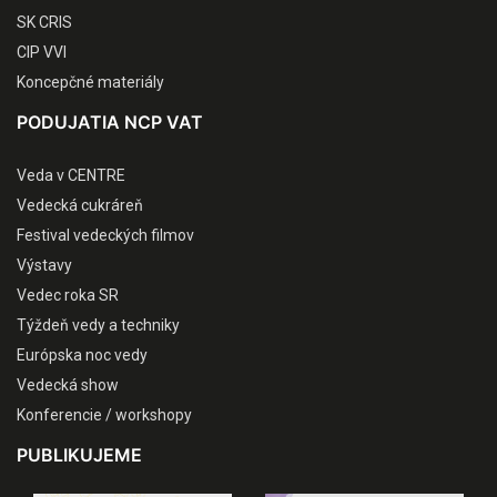
SK CRIS
CIP VVI
Koncepčné materiály
PODUJATIA NCP VAT
Veda v CENTRE
Vedecká cukráreň
Festival vedeckých filmov
Výstavy
Vedec roka SR
Týždeň vedy a techniky
Európska noc vedy
Vedecká show
Konferencie / workshopy
PUBLIKUJEME