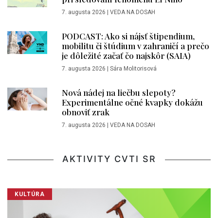
7. augusta 2026
|
VEDA NA DOSAH
PODCAST: Ako si nájsť štipendium,
mobilitu či štúdium v zahraničí a prečo
je dôležité začať čo najskôr (SAIA)
7. augusta 2026
|
Sára Molitorisová
Nová nádej na liečbu slepoty?
Experimentálne očné kvapky dokážu
obnoviť zrak
7. augusta 2026
|
VEDA NA DOSAH
AKTIVITY CVTI SR
KULTÚRA