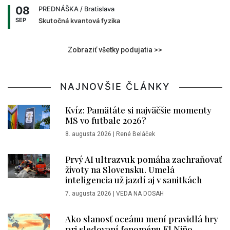
08
PREDNÁŠKA
/ Bratislava
SEP
Skutočná kvantová fyzika
Zobraziť všetky podujatia >>
NAJNOVŠIE ČLÁNKY
Kvíz: Pamätáte si najväčšie momenty
MS vo futbale 2026?
8. augusta 2026
|
René Beláček
Prvý AI ultrazvuk pomáha zachraňovať
životy na Slovensku. Umelá
inteligencia už jazdí aj v sanitkách
7. augusta 2026
|
VEDA NA DOSAH
Ako slanosť oceánu mení pravidlá hry
pri sledovaní fenoménu El Niño