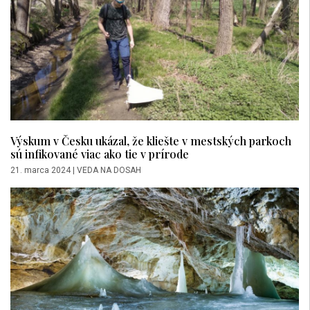
Výskum v Česku ukázal, že kliešte v mestských parkoch
sú infikované viac ako tie v prírode
21. marca 2024
|
VEDA NA DOSAH