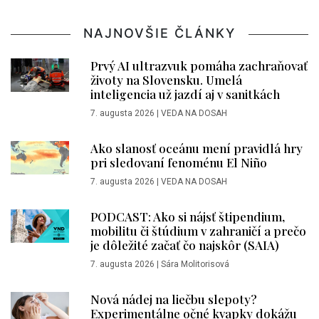
NAJNOVŠIE ČLÁNKY
Prvý AI ultrazvuk pomáha zachraňovať
životy na Slovensku. Umelá
inteligencia už jazdí aj v sanitkách
7. augusta 2026
|
VEDA NA DOSAH
Ako slanosť oceánu mení pravidlá hry
pri sledovaní fenoménu El Niño
7. augusta 2026
|
VEDA NA DOSAH
PODCAST: Ako si nájsť štipendium,
mobilitu či štúdium v zahraničí a prečo
je dôležité začať čo najskôr (SAIA)
7. augusta 2026
|
Sára Molitorisová
Nová nádej na liečbu slepoty?
Experimentálne očné kvapky dokážu