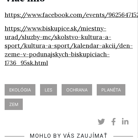
https://www.facebook.com/events/962564715
https://www.biskupice.sk/miestny-
urad/sluzby-mc/skolstvo-kultura-a-
sport/kultura-a-sport/kalendar-akcii/den-
zeme-v-podunajskych-biskupiciach-
1736_95sk.html
EKOLÓGIA
LES
OCHRANA
PLANÉTA
ZEM
MOHLO BY VÁS ZAUJÍMAŤ