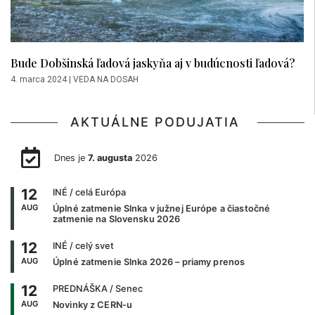
Bude Dobšinská ľadová jaskyňa aj v budúcnosti ľadová?
4. marca 2024
|
VEDA NA DOSAH
AKTUÁLNE PODUJATIA
Dnes je
7. augusta
2026
12
INÉ
/ celá Európa
AUG
Úplné zatmenie Slnka v južnej Európe a čiastočné
zatmenie na Slovensku 2026
12
INÉ
/ celý svet
AUG
Úplné zatmenie Slnka 2026 – priamy prenos
12
PREDNÁŠKA
/ Senec
AUG
Novinky z CERN-u