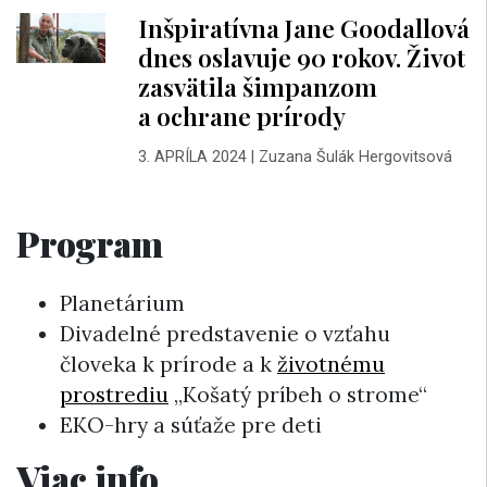
Inšpiratívna Jane Goodallová
dnes oslavuje 90 rokov. Život
zasvätila šimpanzom
a ochrane prírody
3. APRÍLA 2024
|
Zuzana Šulák Hergovitsová
Program
Planetárium
Divadelné predstavenie o vzťahu
človeka k prírode a k
životnému
prostrediu
„Košatý príbeh o strome“
EKO-hry a súťaže pre deti
Viac info