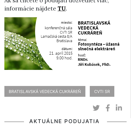
Ak sa chcete o podujatí dozvedieť viac,
informácie nájdete
TU
.
BRATISLAVSKÁ VEDECKÁ CUKRÁREŇ
CVTI SR
AKTUÁLNE PODUJATIA