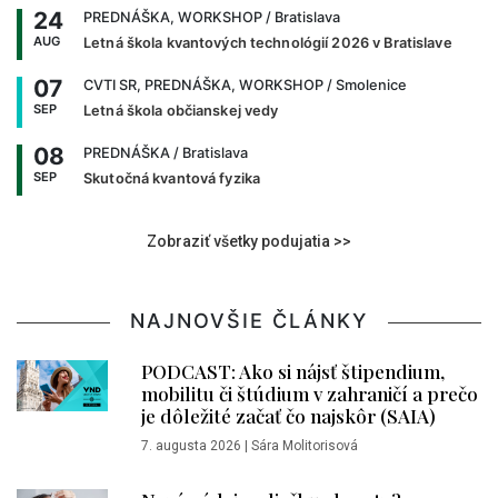
24
PREDNÁŠKA, WORKSHOP
/ Bratislava
AUG
Letná škola kvantových technológií 2026 v Bratislave
07
CVTI SR, PREDNÁŠKA, WORKSHOP
/ Smolenice
SEP
Letná škola občianskej vedy
08
PREDNÁŠKA
/ Bratislava
SEP
Skutočná kvantová fyzika
Zobraziť všetky podujatia >>
NAJNOVŠIE ČLÁNKY
PODCAST: Ako si nájsť štipendium,
mobilitu či štúdium v zahraničí a prečo
je dôležité začať čo najskôr (SAIA)
7. augusta 2026
|
Sára Molitorisová