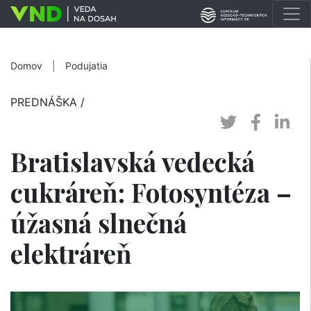
Domov
|
Podujatia
PREDNÁŠKA
/
Bratislavská vedecká
cukráreň: Fotosyntéza –
úžasná slnečná
elektráreň