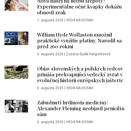
Nová nádej na liečbu slepoty?
Experimentálne očné kvapky dokážu
obnoviť zrak
7. augusta 2026
|
VEDA NA DOSAH
William Hyde Wollaston umožnil
praktické využitie platiny. Narodil sa
pred 260 rokmi
6. augusta 2026
|
Zuzana Šulák Hergovitsová
Objav slovenských a poľských vedcov
prináša prekvapujúci vedecký zvrat v
evolučnej histórii európskych jašteríc
6. augusta 2026
|
VEDA NA DOSAH
Zabudnutí hrdinovia medicíny:
Alexander Fleming neobjavil penicilín
sám
6. augusta 2026
|
VEDA NA DOSAH