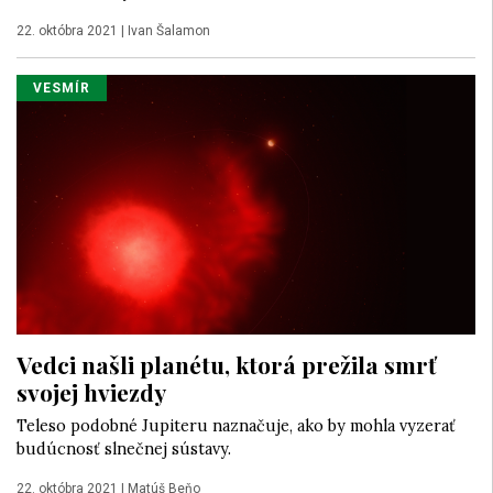
22. októbra 2021
|
Ivan Šalamon
VESMÍR
Vedci našli planétu, ktorá prežila smrť
svojej hviezdy
Teleso podobné Jupiteru naznačuje, ako by mohla vyzerať
budúcnosť slnečnej sústavy.
22. októbra 2021
|
Matúš Beňo