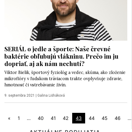
SERIÁL o jedle a športe: Naše črevné
baktérie obľubujú vlákninu. Prečo im ju
dopriať, aj ak nám nechutí?
Viktor Bielik, športový fyziológ a vedec, skúma, ako zloženie
mikroflóry v ľudskom tráviacom trakte ovplyvňuje zdravie,
hmotnosť či vstrebávanie živín.
9. septembra 2021
|
Galina Lišháková
«
1
…
40
41
42
43
44
45
46
…