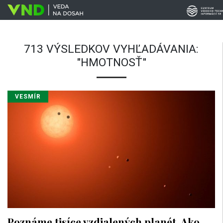
713 VÝSLEDKOV VYHĽADÁVANIA:
"HMOTNOSŤ"
VESMÍR
Poznáme tisíce vzdialených planét. Ako