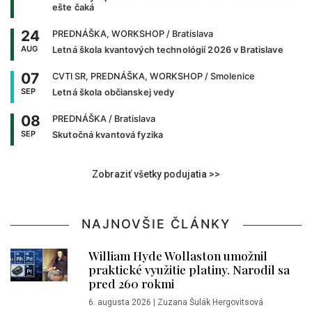
ešte čaká
24
PREDNÁŠKA, WORKSHOP
/ Bratislava
AUG
Letná škola kvantových technológií 2026 v Bratislave
07
CVTI SR, PREDNÁŠKA, WORKSHOP
/ Smolenice
SEP
Letná škola občianskej vedy
08
PREDNÁŠKA
/ Bratislava
SEP
Skutočná kvantová fyzika
Zobraziť všetky podujatia >>
NAJNOVŠIE ČLÁNKY
William Hyde Wollaston umožnil
praktické využitie platiny. Narodil sa
pred 260 rokmi
6. augusta 2026
|
Zuzana Šulák Hergovitsová