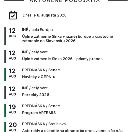
AKTUÁLNE PODUJATIA
Dnes je
6. augusta
2026
12
INÉ
/ celá Európa
AUG
Úplné zatmenie Slnka v južnej Európe a čiastočné
zatmenie na Slovensku 2026
12
INÉ
/ celý svet
AUG
Úplné zatmenie Slnka 2026 – priamy prenos
12
PREDNÁŠKA
/ Senec
AUG
Novinky z CERN-u
12
INÉ
/ celý svet
AUG
Perzeidy 2026
19
PREDNÁŠKA
/ Senec
AUG
Program ARTEMIS
20
PREDNÁŠKA
/ Bratislava
AUG
Asteroidy a planetárna obrana: čo dnes vieme a čo nás