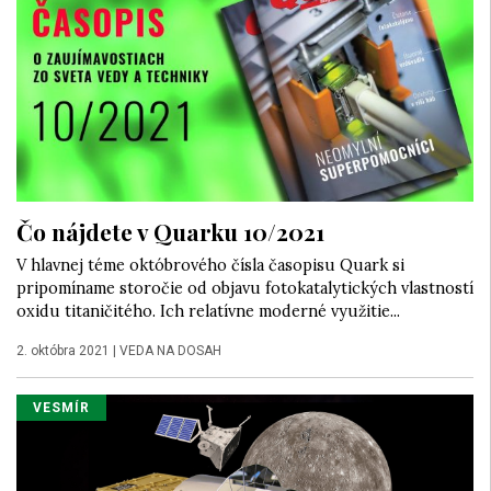
Čo nájdete v Quarku 10/2021
V hlavnej téme októbrového čísla časopisu Quark si
pripomíname storočie od objavu fotokatalytických vlastností
oxidu titaničitého. Ich relatívne moderné využitie...
2. októbra 2021
|
VEDA NA DOSAH
VESMÍR