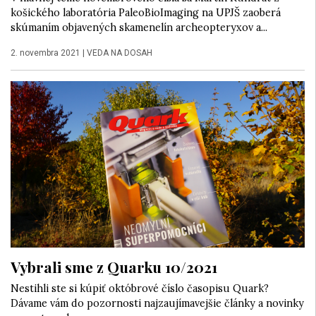
košického laboratória PaleoBioImaging na UPJŠ zaoberá
skúmaním objavených skamenelín archeopteryxov a...
2. novembra 2021
|
VEDA NA DOSAH
Vybrali sme z Quarku 10/2021
Nestihli ste si kúpiť októbrové číslo časopisu Quark?
Dávame vám do pozornosti najzaujímavejšie články a novinky