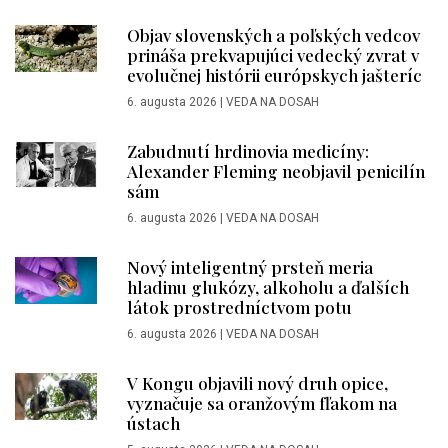
Objav slovenských a poľských vedcov
prináša prekvapujúci vedecký zvrat v
evolučnej histórii európskych jašteríc
6. augusta 2026
|
VEDA NA DOSAH
Zabudnutí hrdinovia medicíny:
Alexander Fleming neobjavil penicilín
sám
6. augusta 2026
|
VEDA NA DOSAH
Nový inteligentný prsteň meria
hladinu glukózy, alkoholu a ďalších
látok prostredníctvom potu
6. augusta 2026
|
VEDA NA DOSAH
V Kongu objavili nový druh opice,
vyznačuje sa oranžovým fľakom na
ústach