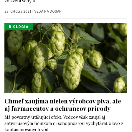
zo sveta vedy a...
29. októbra 2021
|
VEDA NA DOSAH
BIOLÓGIA
Chmeľ zaujíma nielen výrobcov piva, ale
aj farmaceutov a ochrancov prírody
Má povestný utišujúci efekt. Vedcov však zaujal aj
antivírusovým účinkom či schopnosťou vychytávať olovo z
kontaminovaných vôd.