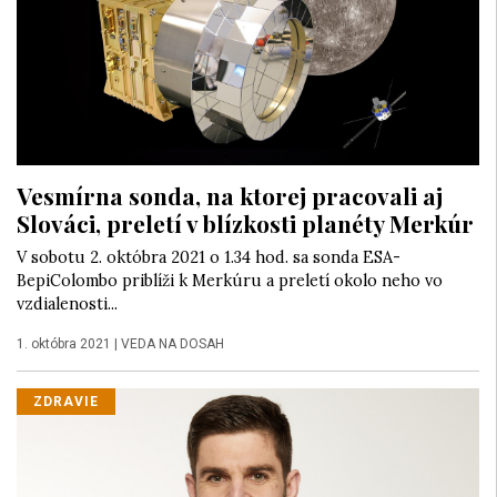
Vesmírna sonda, na ktorej pracovali aj
Slováci, preletí v blízkosti planéty Merkúr
V sobotu 2. októbra 2021 o 1.34 hod. sa sonda ESA-
BepiColombo priblíži k Merkúru a preletí okolo neho vo
vzdialenosti...
1. októbra 2021
|
VEDA NA DOSAH
ZDRAVIE