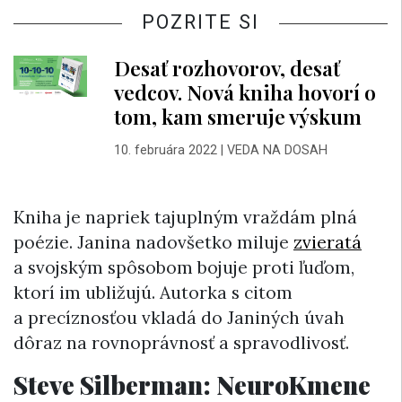
POZRITE SI
Desať rozhovorov, desať
vedcov. Nová kniha hovorí o
tom, kam smeruje výskum
10. februára 2022
|
VEDA NA DOSAH
Kniha je napriek tajuplným vraždám plná
poézie. Janina nadovšetko miluje
zvieratá
a svojským spôsobom bojuje proti ľuďom,
ktorí im ubližujú. Autorka s citom
a precíznosťou vkladá do Janiných úvah
dôraz na rovnoprávnosť a spravodlivosť.
Steve Silberman: NeuroKmene