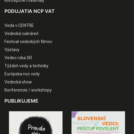
Koncepčné materiály
PODUJATIA NCP VAT
Veda v CENTRE
Vedecká cukráreň
Festival vedeckých filmov
Výstavy
Vedec roka SR
Týždeň vedy a techniky
Európska noc vedy
Vedecká show
Konferencie / workshopy
PUBLIKUJEME