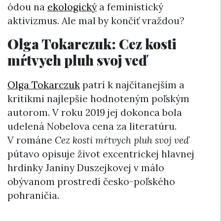
ódou na
ekologický
a feministický
aktivizmus. Ale mal by končiť vraždou?
Olga Tokarczuk: Cez kosti
mŕtvych pluh svoj veď
Olga Tokarczuk
patrí k najčítanejším a
kritikmi najlepšie hodnoteným poľským
autorom. V roku 2019 jej dokonca bola
udelená Nobelova cena za literatúru.
V románe
Cez kosti mŕtvych pluh svoj veď
pútavo opisuje život excentrickej hlavnej
hrdinky Janiny Duszejkovej v málo
obývanom prostredí česko-poľského
pohraničia.