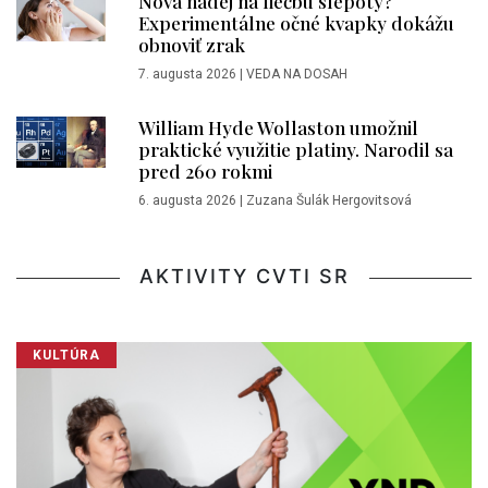
Nová nádej na liečbu slepoty?
Experimentálne očné kvapky dokážu
obnoviť zrak
7. augusta 2026
|
VEDA NA DOSAH
William Hyde Wollaston umožnil
praktické využitie platiny. Narodil sa
pred 260 rokmi
6. augusta 2026
|
Zuzana Šulák Hergovitsová
AKTIVITY CVTI SR
KULTÚRA