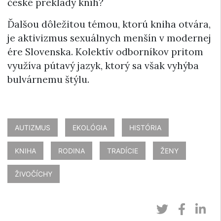
české preklady kníh?
Ďalšou dôležitou témou, ktorú kniha otvára,
je aktivizmus sexuálnych menšín v modernej
ére Slovenska. Kolektív odborníkov pritom
využíva pútavý jazyk, ktorý sa však vyhýba
bulvárnemu štýlu.
AUTIZMUS
EKOLÓGIA
HISTÓRIA
KNIHA
RODINA
TRADÍCIE
ŽENY
ŽIVOČÍCHY