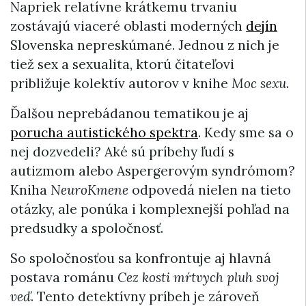
Napriek relatívne krátkemu trvaniu
zostávajú viaceré oblasti moderných
dejín
Slovenska nepreskúmané. Jednou z nich je
tiež sex a sexualita, ktorú čitateľovi
približuje kolektív autorov v knihe
Moc sexu
.
Ďalšou neprebádanou tematikou je aj
porucha autistického spektra
. Kedy sme sa o
nej dozvedeli? Aké sú príbehy ľudí s
autizmom alebo Aspergerovým syndrómom?
Kniha
NeuroKmene
odpovedá nielen na tieto
otázky, ale ponúka i komplexnejší pohľad na
predsudky a spoločnosť.
So spoločnosťou sa konfrontuje aj hlavná
postava románu
Cez kosti mŕtvych pluh svoj
veď
. Tento detektívny príbeh je zároveň