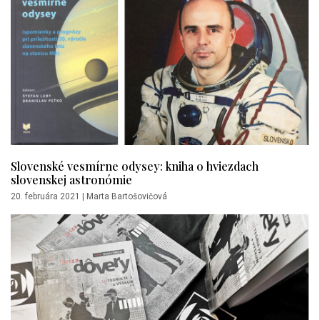
Slovenské vesmírne odysey: kniha o hviezdach
slovenskej astronómie
20. februára 2021
|
Marta Bartošovičová