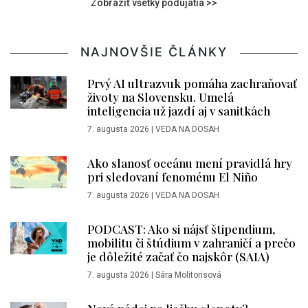
Zobraziť všetky podujatia >>
NAJNOVŠIE ČLÁNKY
Prvý AI ultrazvuk pomáha zachraňovať
životy na Slovensku. Umelá
inteligencia už jazdí aj v sanitkách
7. augusta 2026
|
VEDA NA DOSAH
Ako slanosť oceánu mení pravidlá hry
pri sledovaní fenoménu El Niño
7. augusta 2026
|
VEDA NA DOSAH
PODCAST: Ako si nájsť štipendium,
mobilitu či štúdium v zahraničí a prečo
je dôležité začať čo najskôr (SAIA)
7. augusta 2026
|
Sára Molitorisová