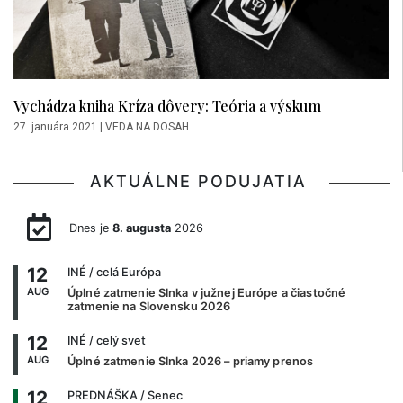
Vychádza kniha Kríza dôvery: Teória a výskum
27. januára 2021
|
VEDA NA DOSAH
AKTUÁLNE PODUJATIA
Dnes je
8. augusta
2026
12
INÉ
/ celá Európa
AUG
Úplné zatmenie Slnka v južnej Európe a čiastočné
zatmenie na Slovensku 2026
12
INÉ
/ celý svet
AUG
Úplné zatmenie Slnka 2026 – priamy prenos
12
PREDNÁŠKA
/ Senec