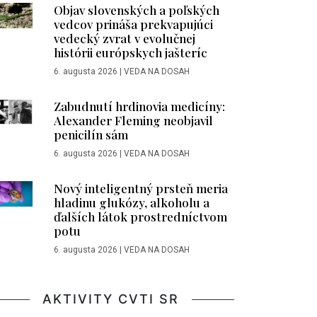
Objav slovenských a poľských
vedcov prináša prekvapujúci
vedecký zvrat v evolučnej
histórii európskych jašteríc
6. augusta 2026
|
VEDA NA DOSAH
Zabudnutí hrdinovia medicíny:
Alexander Fleming neobjavil
penicilín sám
6. augusta 2026
|
VEDA NA DOSAH
Nový inteligentný prsteň meria
hladinu glukózy, alkoholu a
ďalších látok prostredníctvom
potu
6. augusta 2026
|
VEDA NA DOSAH
AKTIVITY CVTI SR