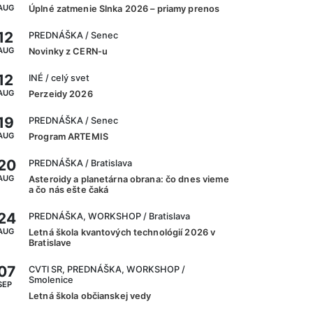
AUG
Úplné zatmenie Slnka 2026 – priamy prenos
12
PREDNÁŠKA
/ Senec
AUG
Novinky z CERN-u
12
INÉ
/ celý svet
AUG
Perzeidy 2026
19
PREDNÁŠKA
/ Senec
AUG
Program ARTEMIS
20
PREDNÁŠKA
/ Bratislava
AUG
Asteroidy a planetárna obrana: čo dnes vieme
a čo nás ešte čaká
24
PREDNÁŠKA, WORKSHOP
/ Bratislava
AUG
Letná škola kvantových technológií 2026 v
Bratislave
07
CVTI SR, PREDNÁŠKA, WORKSHOP
/
Smolenice
SEP
Letná škola občianskej vedy