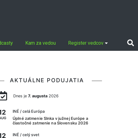
dcasty
Kam za vedou
Register vedcov
AKTUÁLNE PODUJATIA
Dnes je
7. augusta
2026
12
INÉ
/ celá Európa
AUG
Úplné zatmenie Slnka v južnej Európe a
čiastočné zatmenie na Slovensku 2026
12
INÉ
/ celý svet