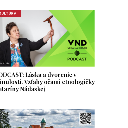
KULTÚRA
ODCAST: Láska a dvorenie v
inulosti. Vzťahy očami etnologičky
ataríny Nádaskej