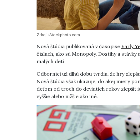
Zdroj: iStockphoto.com
Nová štúdia publikovaná v časopise
Early Y
číslach, ako sú Monopoly, Dostihy a stávk
malých detí.
Odborníci už dlhú dobu tvrdia, že hry zlepš
Nová štúdia však ukazuje, do akej miery po
deťom od troch do deviatich rokov zlepšiť ic
vyššie alebo nižšie ako iné.