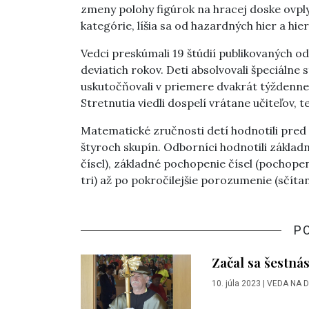
zmeny polohy figúrok na hracej doske ovply
kategórie, líšia sa od hazardných hier a hi
Vedci preskúmali 19 štúdií publikovaných od
deviatich rokov. Deti absolvovali špeciálne s
uskutočňovali v priemere dvakrát týždenne
Stretnutia viedli dospelí vrátane učiteľov, 
Matematické zručnosti detí hodnotili pred s
štyroch skupín. Odborníci hodnotili základ
čísel), základné pochopenie čísel (pochopeni
tri) až po pokročilejšie porozumenie (sčítan
P
Začal sa šestná
10. júla 2023
|
VEDA NA 