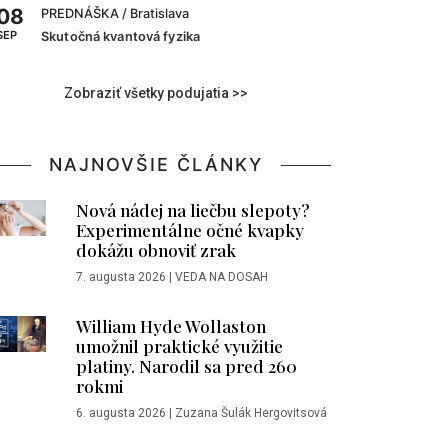
08
PREDNÁŠKA
/ Bratislava
SEP
Skutočná kvantová fyzika
Zobraziť všetky podujatia >>
NAJNOVŠIE ČLÁNKY
Nová nádej na liečbu slepoty?
Experimentálne očné kvapky
dokážu obnoviť zrak
7. augusta 2026
|
VEDA NA DOSAH
William Hyde Wollaston
umožnil praktické využitie
platiny. Narodil sa pred 260
rokmi
6. augusta 2026
|
Zuzana Šulák Hergovitsová