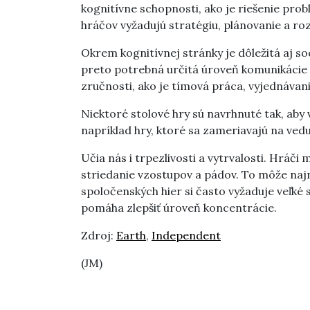
kognitívne schopnosti, ako je riešenie pro
hráčov vyžadujú stratégiu, plánovanie a ro
Okrem kognitívnej stránky je dôležitá aj soc
preto potrebná určitá úroveň komunikácie 
zručnosti, ako je tímová práca, vyjednávanie
Niektoré stolové hry sú navrhnuté tak, aby 
napríklad hry, ktoré sa zameriavajú na vedu
Učia nás i trpezlivosti a vytrvalosti. Hráči 
striedanie vzostupov a pádov. To môže najm
spoločenských hier si často vyžaduje veľké
pomáha zlepšiť úroveň koncentrácie.
Zdroj:
Earth
,
Independent
(JM)