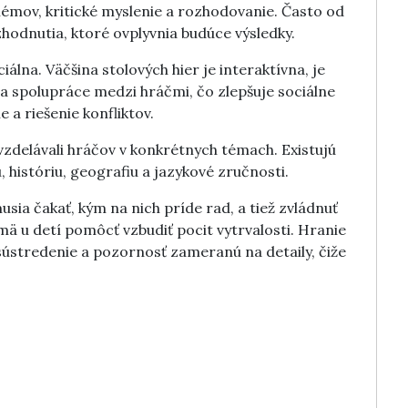
blémov, kritické myslenie a rozhodovanie. Často od
zhodnutia, ktoré ovplyvnia budúce výsledky.
iálna. Väčšina stolových hier je interaktívna, je
a spolupráce medzi hráčmi, čo zlepšuje sociálne
 a riešenie konfliktov.
vzdelávali hráčov v konkrétnych témach. Existujú
, históriu, geografiu a jazykové zručnosti.
musia čakať, kým na nich príde rad, a tiež zvládnuť
ä u detí pomôcť vzbudiť pocit vytrvalosti. Hranie
 sústredenie a pozornosť zameranú na detaily, čiže