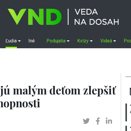
Ľudia
Iné
Podujatia
Kvízy
Videá
Po
jú malým deťom zlepšiť
hopnosti