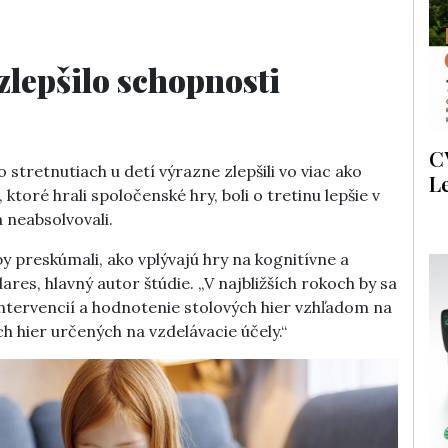
zlepšilo schopnosti
C
o stretnutiach u detí výrazne zlepšili vo viac ako
L
 ktoré hrali spoločenské hry, boli o tretinu lepšie v
 neabsolvovali.
by preskúmali, ako vplývajú hry na kognitívne a
res, hlavný autor štúdie. „V najbližších rokoch by sa
intervencií a hodnotenie stolových hier vzhľadom na
ích hier určených na vzdelávacie účely.“