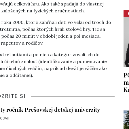
vňujú celkovú hru. Ako také spadajú do vlastnej
er založených na fyzických zručnostiach.
 roku 2000, ktoré zahŕňali deti vo veku od troch do
tretnutia, počas ktorých hrali stolové hry. Tie sa
 počas 20 minút v období jeden a pol mesiaca.
terapeutov a rodičov.
tretnutiami a po nich a kategorizovali ich do
nú číselnú znalosť (identifikovanie a pomenovanie
e číselných veličín, napríklad deväť je väčšie ako
P
ie a odčítanie).
m
K
OZRITE SI
sty ročník Prešovskej detskej univerzity
DOSAH