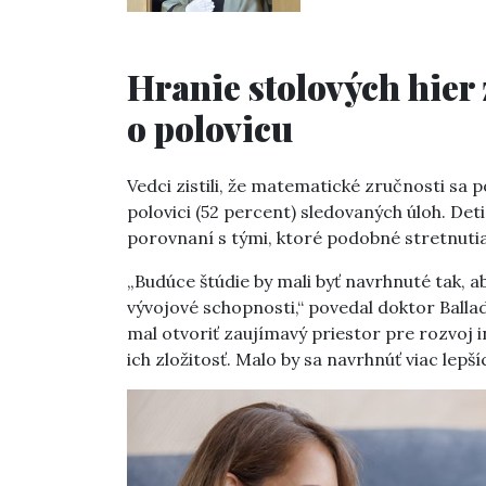
Hranie stolových hier 
o polovicu
Vedci zistili, že matematické zručnosti sa p
polovici (52 percent) sledovaných úloh. Deti,
porovnaní s tými, ktoré podobné stretnutia
„Budúce štúdie by mali byť navrhnuté tak, a
vývojové schopnosti,“ povedal doktor Ballada
mal otvoriť zaujímavý priestor pre rozvoj 
ich zložitosť. Malo by sa navrhnúť viac lepš