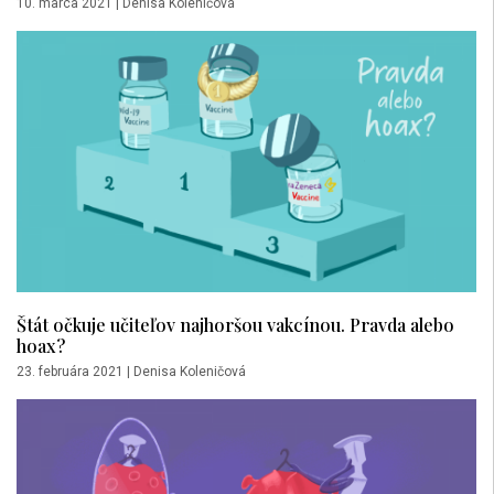
10. marca 2021
|
Denisa Koleničová
Štát očkuje učiteľov najhoršou vakcínou. Pravda alebo
hoax?
23. februára 2021
|
Denisa Koleničová