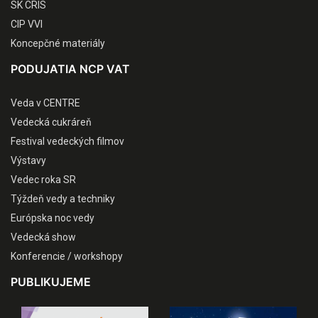
SK CRIS
CIP VVI
Koncepčné materiály
PODUJATIA NCP VAT
Veda v CENTRE
Vedecká cukráreň
Festival vedeckých filmov
Výstavy
Vedec roka SR
Týždeň vedy a techniky
Európska noc vedy
Vedecká show
Konferencie / workshopy
PUBLIKUJEME