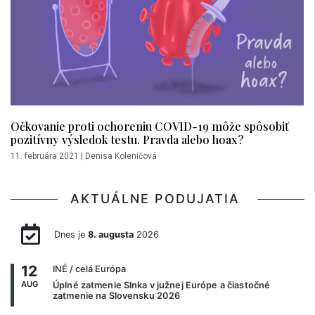
Očkovanie proti ochoreniu COVID-19 môže spôsobiť
pozitívny výsledok testu. Pravda alebo hoax?
11. februára 2021
|
Denisa Koleničová
AKTUÁLNE PODUJATIA
Dnes je
8. augusta
2026
12
INÉ
/ celá Európa
AUG
Úplné zatmenie Slnka v južnej Európe a čiastočné
zatmenie na Slovensku 2026