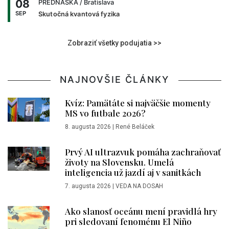
08
PREDNÁŠKA
/ Bratislava
SEP
Skutočná kvantová fyzika
Zobraziť všetky podujatia >>
NAJNOVŠIE ČLÁNKY
Kvíz: Pamätáte si najväčšie momenty
MS vo futbale 2026?
8. augusta 2026
|
René Beláček
Prvý AI ultrazvuk pomáha zachraňovať
životy na Slovensku. Umelá
inteligencia už jazdí aj v sanitkách
7. augusta 2026
|
VEDA NA DOSAH
Ako slanosť oceánu mení pravidlá hry
pri sledovaní fenoménu El Niño