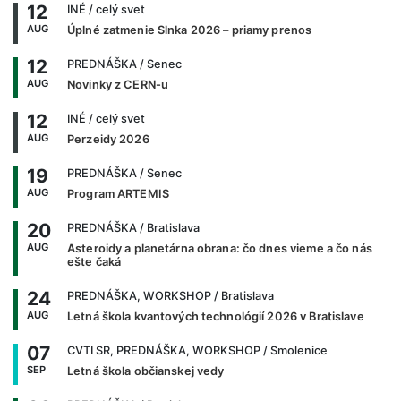
12
INÉ
/ celý svet
AUG
Úplné zatmenie Slnka 2026 – priamy prenos
12
PREDNÁŠKA
/ Senec
AUG
Novinky z CERN-u
12
INÉ
/ celý svet
AUG
Perzeidy 2026
19
PREDNÁŠKA
/ Senec
AUG
Program ARTEMIS
20
PREDNÁŠKA
/ Bratislava
AUG
Asteroidy a planetárna obrana: čo dnes vieme a čo nás
ešte čaká
24
PREDNÁŠKA, WORKSHOP
/ Bratislava
AUG
Letná škola kvantových technológií 2026 v Bratislave
07
CVTI SR, PREDNÁŠKA, WORKSHOP
/ Smolenice
SEP
Letná škola občianskej vedy