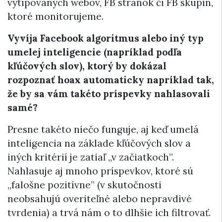
vytipovaných webov, FB stránok či FB skupín,
ktoré monitorujeme.
Vyvíja Facebook algoritmus alebo iný typ
umelej inteligencie (napríklad podľa
kľúčových slov), ktorý by dokázal
rozpoznať hoax automaticky napríklad tak,
že by sa vám takéto príspevky nahlasovali
samé?
Presne takéto niečo funguje, aj keď umelá
inteligencia na základe kľúčových slov a
iných kritérií je zatiaľ „v začiatkoch”.
Nahlasuje aj mnoho príspevkov, ktoré sú
„falošne pozitívne” (v skutočnosti
neobsahujú overiteľné alebo nepravdivé
tvrdenia) a trvá nám o to dlhšie ich filtrovať.