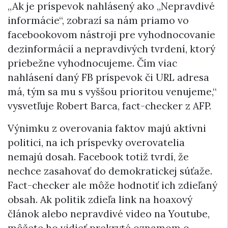
„Ak je príspevok nahlásený ako „Nepravdivé
informácie“, zobrazí sa nám priamo vo
facebookovom nástroji pre vyhodnocovanie
dezinformácií a nepravdivých tvrdení, ktorý
priebežne vyhodnocujeme. Čím viac
nahlásení daný FB príspevok či URL adresa
má, tým sa mu s vyššou prioritou venujeme,“
vysvetľuje Robert Barca, fact-checker z AFP.
Výnimku z overovania faktov majú aktívni
politici, na ich príspevky overovatelia
nemajú dosah. Facebook totiž tvrdí, že
nechce zasahovať do demokratickej súťaže.
Fact-checker ale môže hodnotiť ich zdieľaný
obsah. Ak politik zdieľa link na hoaxový
článok alebo nepravdivé video na Youtube,
môžete ho vidieť prekryté oznamom o