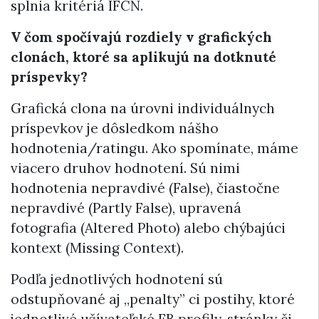
splnia kritériá IFCN.
V čom spočívajú rozdiely v grafických
clonách, ktoré sa aplikujú na dotknuté
príspevky?
Grafická clona na úrovni individuálnych
príspevkov je dôsledkom nášho
hodnotenia/ratingu. Ako spomínate, máme
viacero druhov hodnotení. Sú nimi
hodnotenia nepravdivé (False), čiastočne
nepravdivé (Partly False), upravená
fotografia (Altered Photo) alebo chýbajúci
kontext (Missing Context).
Podľa jednotlivých hodnotení sú
odstupňované aj „penalty” ci postihy, ktoré
jednotlivé užívateľské FB profily, stránky či