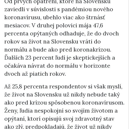
Od prvých opatrení, ktoré na Slovensku
zaviedli v súvislosti s pandémiou nového
koronavírusu, ubehlo viac ako štrnásť
mesiacov. V druhej polovici mája 47,6
percenta opýtaných odhaduje, že do dvoch
rokov sa život na Slovensku vráti do
normálu a bude ako pred koronakrízou.
Ďalších 23 percent ľudí je skeptickejších a
očakáva návrat do normálu v horizonte
dvoch až piatich rokov.
Až 25,8 percenta respondentov si však myslí,
že život na Slovensku už nikdy nebude taký
ako pred krízou spôsobenou koronavírusom.
Ženy, ľudia nespokojní so svojím životom a
opýtaní, ktorí opisujú svoj zdravotný stav
ako zlý, predpokladajú, že život už nikdy