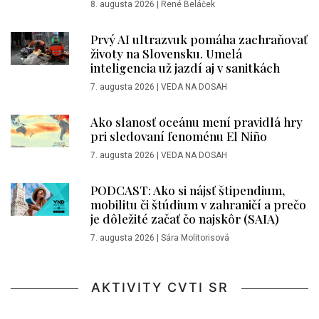
8. augusta 2026
|
René Beláček
Prvý AI ultrazvuk pomáha zachraňovať
životy na Slovensku. Umelá
inteligencia už jazdí aj v sanitkách
7. augusta 2026
|
VEDA NA DOSAH
Ako slanosť oceánu mení pravidlá hry
pri sledovaní fenoménu El Niño
7. augusta 2026
|
VEDA NA DOSAH
PODCAST: Ako si nájsť štipendium,
mobilitu či štúdium v zahraničí a prečo
je dôležité začať čo najskôr (SAIA)
7. augusta 2026
|
Sára Molitorisová
AKTIVITY CVTI SR