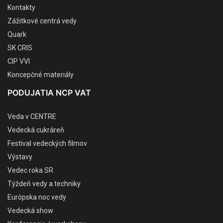
Kontakty
Zážitkové centrá vedy
Quark
SK CRIS
CIP VVI
Koncepčné materiály
PODUJATIA NCP VAT
Veda v CENTRE
Vedecká cukráreň
Festival vedeckých filmov
Výstavy
Vedec roka SR
Týždeň vedy a techniky
Európska noc vedy
Vedecká show