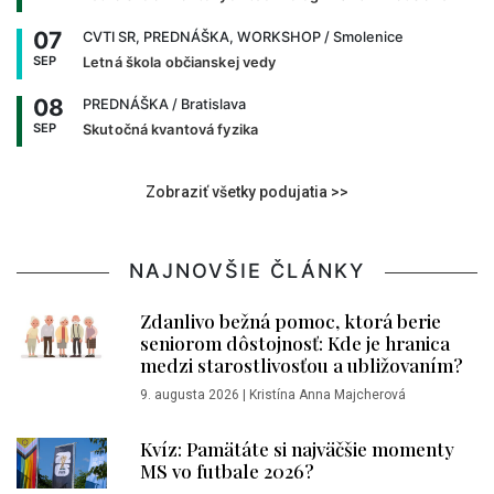
07
CVTI SR, PREDNÁŠKA, WORKSHOP
/ Smolenice
SEP
Letná škola občianskej vedy
08
PREDNÁŠKA
/ Bratislava
SEP
Skutočná kvantová fyzika
Zobraziť všetky podujatia >>
NAJNOVŠIE ČLÁNKY
Zdanlivo bežná pomoc, ktorá berie
seniorom dôstojnosť: Kde je hranica
medzi starostlivosťou a ubližovaním?
9. augusta 2026
|
Kristína Anna Majcherová
Kvíz: Pamätáte si najväčšie momenty
MS vo futbale 2026?