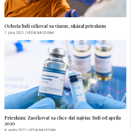
Ochota ľudí očkovať sa viazne, ukázal prieskum
1. júna 2021
|
VEDA NA DOSAH
Prieskum: Zaočkovať sa chce dať najviac ľudí od apríla
2020
8. apríla 2021
|
VEDA NA DOSAH