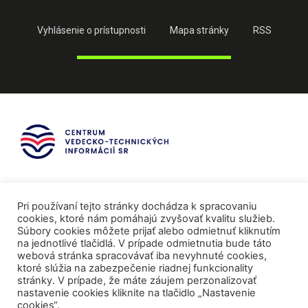
Vyhlásenie o prístupnosti
Mapa stránky
RSS
Pri používaní tejto stránky dochádza k spracovaniu
cookies, ktoré nám pomáhajú zvyšovať kvalitu služieb.
Súbory cookies môžete prijať alebo odmietnuť kliknutím
na jednotlivé tlačidlá. V prípade odmietnutia bude táto
webová stránka spracovávať iba nevyhnuté cookies,
ktoré slúžia na zabezpečenie riadnej funkcionality
stránky. V prípade, že máte záujem perzonalizovať
nastavenie cookies kliknite na tlačidlo „Nastavenie
cookies“.
Mediálni partneri