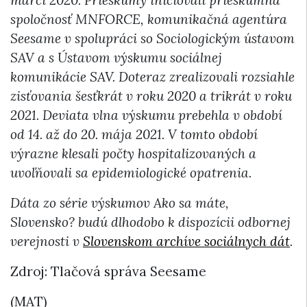
marci 2020. Prieskumy iniciovali prieskumná
spoločnosť MNFORCE, komunikačná agentúra
Seesame v spolupráci so Sociologickým ústavom
SAV a s Ústavom výskumu sociálnej
komunikácie SAV. Doteraz zrealizovali rozsiahle
zisťovania šesťkrát v roku 2020 a trikrát v roku
2021. Deviata vlna výskumu prebehla v období
od 14. až do 20. mája 2021. V tomto období
výrazne klesali počty hospitalizovaných a
uvoľňovali sa epidemiologické opatrenia.
Dáta zo série výskumov Ako sa máte,
Slovensko? budú dlhodobo k dispozícii odbornej
verejnosti v
Slovenskom archíve sociálnych dát
.
Zdroj: Tlačová správa Seesame
(MAT)