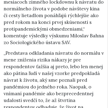
mesiacoch zimného lockdownu k návratu do
normálneho života v podobe návštevy kina
či cesty lietadlom ponáhľajú rýchlejšie ako
pred rokom na konci prvej skúsenosti s
protipandemickými obmedzeniami,“
komentuje výsledky výskumu Miloslav Bahna
zo Sociologického ústavu SAV.
„Predstava odkladania návratu do normálu v
mene zníženia rizika nákazy je pre
respondentov ťažšia aj preto, lebo len menej
ako pätina ľudí v našej vzorke predpokladá
návrat k životu, aký sme poznali pred
pandémiou do jedného roka. Naopak, o
vnímaní pandémie ako bezprecedentnej
udalosti svedčí to, že až štvrtina
respondentov odhaduje, že život na