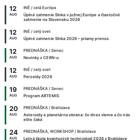
12
INÉ
/ celá Európa
AUG
Úplné zatmenie Slnka v južnej Európe a čiastočné
zatmenie na Slovensku 2026
12
INÉ
/ celý svet
AUG
Úplné zatmenie Slnka 2026 – priamy prenos
12
PREDNÁŠKA
/ Senec
AUG
Novinky z CERN-u
12
INÉ
/ celý svet
AUG
Perzeidy 2026
19
PREDNÁŠKA
/ Senec
AUG
Program ARTEMIS
20
PREDNÁŠKA
/ Bratislava
AUG
Asteroidy a planetárna obrana: čo dnes vieme a čo nás
ešte čaká
24
PREDNÁŠKA, WORKSHOP
/ Bratislava
AUG
Letná škola kvantových technológií 2026 v Bratislave