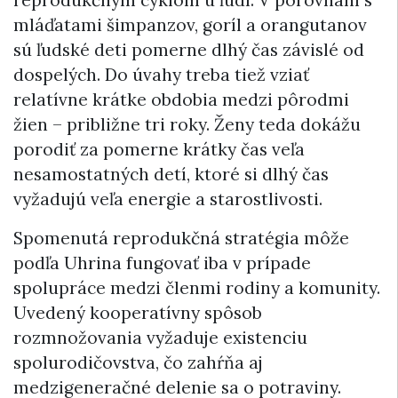
mláďatami šimpanzov, goríl a orangutanov
sú ľudské deti pomerne dlhý čas závislé od
dospelých. Do úvahy treba tiež vziať
relatívne krátke obdobia medzi pôrodmi
žien – približne tri roky. Ženy teda dokážu
porodiť za pomerne krátky čas veľa
nesamostatných detí, ktoré si dlhý čas
vyžadujú veľa energie a starostlivosti.
Spomenutá reprodukčná stratégia môže
podľa Uhrina fungovať iba v prípade
spolupráce medzi členmi rodiny a komunity.
Uvedený kooperatívny spôsob
rozmnožovania vyžaduje existenciu
spolurodičovstva, čo zahŕňa aj
medzigeneračné delenie sa o potraviny.