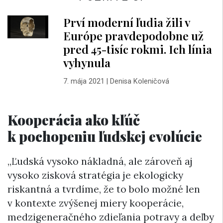
Prví moderní ľudia žili v
Európe pravdepodobne už
pred 45-tisíc rokmi. Ich línia
vyhynula
7. mája 2021
|
Denisa Koleničová
Kooperácia ako kľúč
k pochopeniu ľudskej evolúcie
„Ľudská vysoko nákladná, ale zároveň aj
vysoko zisková stratégia je ekologicky
riskantná a tvrdíme, že to bolo možné len
v kontexte zvýšenej miery kooperácie,
medzigeneračného zdieľania potravy a deľby