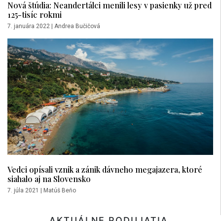
Nová štúdia: Neandertálci menili lesy v pasienky už pred
125-tisíc rokmi
7. januára 2022
|
Andrea Bučičová
Vedci opísali vznik a zánik dávneho megajazera, ktoré
siahalo aj na Slovensko
7. júla 2021
|
Matúš Beňo
AKTUÁLNE PODUJATIA