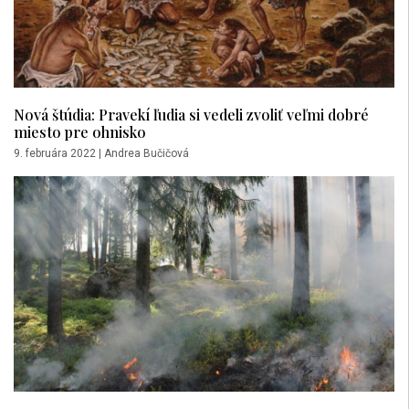
Nová štúdia: Pravekí ľudia si vedeli zvoliť veľmi dobré
miesto pre ohnisko
9. februára 2022
|
Andrea Bučičová