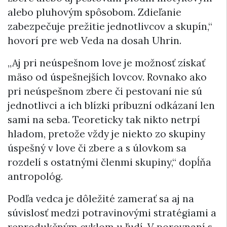
alebo pluhovým spôsobom. Zdieľanie
zabezpečuje prežitie jednotlivcov a skupín,“
hovorí pre web Veda na dosah Uhrin.
„Aj pri neúspešnom love je možnosť získať
mäso od úspešnejších lovcov. Rovnako ako
pri neúspešnom zbere či pestovaní nie sú
jednotlivci a ich blízki príbuzní odkázaní len
sami na seba. Teoreticky tak nikto netrpí
hladom, pretože vždy je niekto zo skupiny
úspešný v love či zbere a s úlovkom sa
rozdelí s ostatnými členmi skupiny,“ dopĺňa
antropológ.
Podľa vedca je dôležité zamerať sa aj na
súvislosť medzi potravinovými stratégiami a
reprodukčným cyklom u ľudí. V porovnaní s