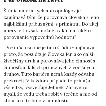
Štúdia amerických antropológov je
zaujímavá tým, že porovnáva človeka s jeho
najbližšími príbuznými, s primátmi. Do akej
miery je to však možné a akú má takéto
porovnanie výpovednú hodnotu?
„Pre mňa osobne je táto štúdia zaujímavá
preto, že posudzuje človeka len ako ďalší
živočíšny druh a porovnáva jeho činnosť s
činnosťou ďalších príbuzných živočíšnych
druhov. Túto bariéru nemá každý odvahu
prekročiť. V každom prípade to prináša
výsledky,“ vysvetľuje Jelínek. Zároveň si
myslí, že vedu treba robiť v teréne a nie od
stola, ako to bolo v minulosti.