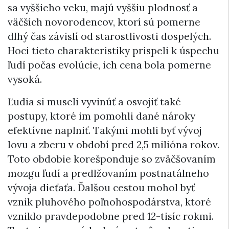
sa vyššieho veku, majú vyššiu plodnosť a
väčších novorodencov, ktorí sú pomerne
dlhý čas závislí od starostlivosti dospelých.
Hoci tieto charakteristiky prispeli k úspechu
ľudí počas evolúcie, ich cena bola pomerne
vysoká.
Ľudia si museli vyvinúť a osvojiť také
postupy, ktoré im pomohli dané nároky
efektívne naplniť. Takými mohli byť vývoj
lovu a zberu v období pred 2,5 milióna rokov.
Toto obdobie korešponduje so zväčšovaním
mozgu ľudí a predlžovaním postnatálneho
vývoja dieťaťa. Ďalšou cestou mohol byť
vznik pluhového poľnohospodárstva, ktoré
vzniklo pravdepodobne pred 12-tisíc rokmi.