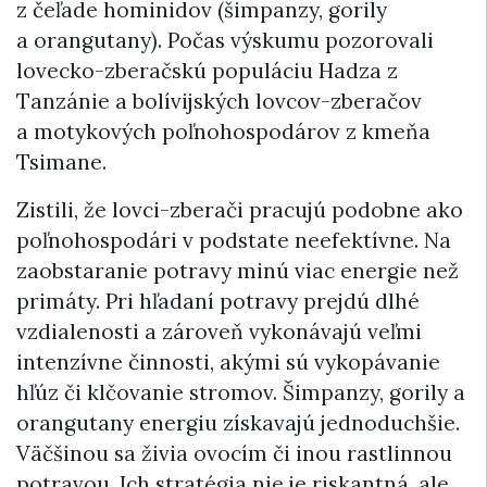
z čeľade hominidov (šimpanzy, gorily
a orangutany). Počas výskumu pozorovali
lovecko-zberačskú populáciu Hadza z
Tanzánie a bolívijských lovcov-zberačov
a motykových poľnohospodárov z kmeňa
Tsimane.
Zistili, že lovci-zberači pracujú podobne ako
poľnohospodári v podstate neefektívne. Na
zaobstaranie potravy minú viac energie než
primáty. Pri hľadaní potravy prejdú dlhé
vzdialenosti a zároveň vykonávajú veľmi
intenzívne činnosti, akými sú vykopávanie
hľúz či klčovanie stromov. Šimpanzy, gorily a
orangutany energiu získavajú jednoduchšie.
Väčšinou sa živia ovocím či inou rastlinnou
potravou. Ich stratégia nie je riskantná, ale