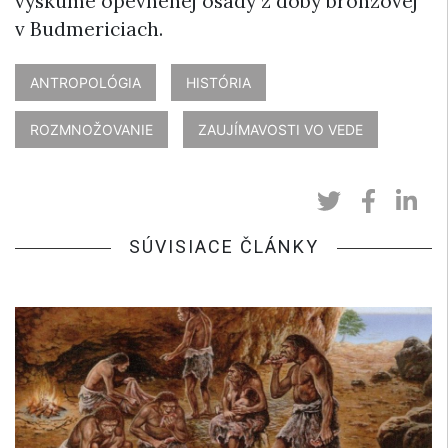
výskume opevnenej osady z doby bronzovej
v Budmericiach.
ANTROPOLÓGIA
HISTÓRIA
ROZMNOŽOVANIE
ZAUJÍMAVOSTI VO VEDE
SÚVISIACE ČLÁNKY