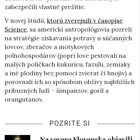
zabezpečili vlastné prežitie.
V novej štúdii,
ktorú zverejnili v časopise
Science
, sa americkí antropológovia pozreli
na stratégie získavania potravy u súčasných
lovcov, zberačov a motykových
poľnohospodárov (popri love pestovali na
malých políčkach kukuricu, fazuľu, zemiaky
a iné plodiny bez pomoci zvierat či hnojív) a
porovnali ich so spôsobom obživy najbližších
príbuzných ľudí – šimpanzov, goríl a
orangutanov.
POZRITE SI
Na severe Slovenska objavili