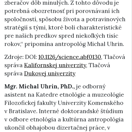
zberačov dôb minulých. Z tohto dôvodu je
potrebná obozretnosť pri porovnávaní ich
spoločností, spôsobu života a potravinových
stratégií s tými, ktoré boli charakteristické
pre našich predkov spred niekoľkých tisíc
rokov,“ pripomína antropológ Michal Uhrin.
Zdroje: DOI:
10.1126/science.abf0130
, Tlačová
správa
Kalifornskej univerzity
, Tlačová
správa
Dukovej univerzity
Mgr. Michal Uhrin, PhD.,
je odborný
asistent na Katedre etnológie a muzeológie
Filozofickej fakulty Univerzity Komenského
v Bratislave. Interné doktorandské štúdium
v odbore etnológia a kultúrna antropológia
ukončil obhajobou dizertačnej práce, v