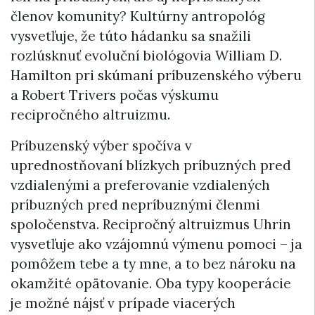
členov komunity? Kultúrny antropológ
vysvetľuje, že túto hádanku sa snažili
rozlúsknuť evoluční biológovia William D.
Hamilton pri skúmaní príbuzenského výberu
a Robert Trivers počas výskumu
recipročného altruizmu.
Príbuzenský výber spočíva v
uprednostňovaní blízkych príbuzných pred
vzdialenými a preferovanie vzdialených
príbuzných pred nepríbuznými členmi
spoločenstva. Recipročný altruizmus Uhrin
vysvetľuje ako vzájomnú výmenu pomoci – ja
pomôžem tebe a ty mne, a to bez nároku na
okamžité opätovanie. Oba typy kooperácie
je možné nájsť v prípade viacerých