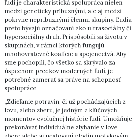
ľudí je charakteristická spolupráca nielen
medzi geneticky príbuznými, ale aj medzi
pokrvne nepríbuznými členmi skupiny. Ľudia
preto bývajú označovaní ako ultrasociálny či
hypersociálny druh. Prispôsobili sa životu v
skupinách, v rámci ktorých fungujú
mnohovrstevné koalície a spojenectvá. Aby
sme pochopili, čo všetko sa skrývalo za
úspechom predkov moderných ľudí, je
potrebné zamerať sa práve na schopnosť
spolupráce.
„Zdieľanie potravín, či už pochádzajúcich z
lovu, alebo zberu, je jedným z kľúčových
momentov evolučnej histórie ľudí. Umožňuje
prekonávať individuálne zlyhanie v love,
zbere alebo aj pestovaní plodín motykovým