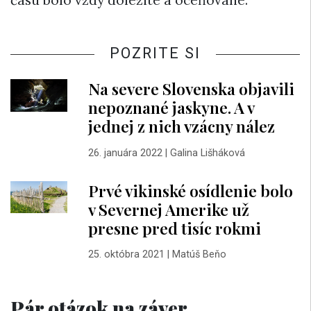
času bolo vždy dôležité a oceňované.“
POZRITE SI
Na severe Slovenska objavili
nepoznané jaskyne. A v
jednej z nich vzácny nález
26. januára 2022
|
Galina Lišháková
Prvé vikinské osídlenie bolo
v Severnej Amerike už
presne pred tisíc rokmi
25. októbra 2021
|
Matúš Beňo
Pár otázok na záver