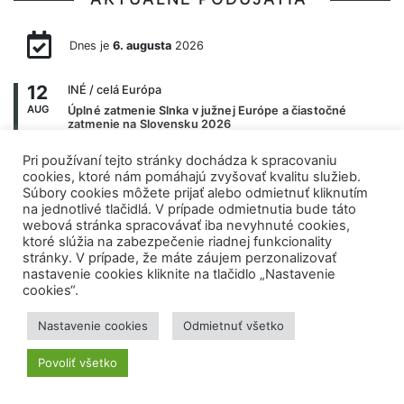
Dnes je
6. augusta
2026
12
INÉ
/ celá Európa
AUG
Úplné zatmenie Slnka v južnej Európe a čiastočné
zatmenie na Slovensku 2026
12
INÉ
/ celý svet
Pri používaní tejto stránky dochádza k spracovaniu
cookies, ktoré nám pomáhajú zvyšovať kvalitu služieb.
AUG
Úplné zatmenie Slnka 2026 – priamy prenos
Súbory cookies môžete prijať alebo odmietnuť kliknutím
na jednotlivé tlačidlá. V prípade odmietnutia bude táto
12
PREDNÁŠKA
/ Senec
webová stránka spracovávať iba nevyhnuté cookies,
AUG
Novinky z CERN-u
ktoré slúžia na zabezpečenie riadnej funkcionality
stránky. V prípade, že máte záujem perzonalizovať
12
INÉ
/ celý svet
nastavenie cookies kliknite na tlačidlo „Nastavenie
AUG
Perzeidy 2026
cookies“.
19
PREDNÁŠKA
/ Senec
Nastavenie cookies
Odmietnuť všetko
AUG
Program ARTEMIS
Povoliť všetko
20
PREDNÁŠKA
/ Bratislava
AUG
Asteroidy a planetárna obrana: čo dnes vieme a čo nás