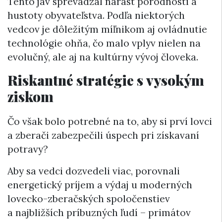
Tento jav sprevádzal nárast pôrodnosti a
hustoty obyvateľstva. Podľa niektorých
vedcov je dôležitým míľnikom aj ovládnutie
technológie ohňa, čo malo vplyv nielen na
evolučný, ale aj na kultúrny vývoj človeka.
Riskantné stratégie s vysokým
ziskom
Čo však bolo potrebné na to, aby si prví lovci
a zberači zabezpečili úspech pri získavaní
potravy?
Aby sa vedci dozvedeli viac, porovnali
energetický príjem a výdaj u moderných
lovecko-zberačských spoločenstiev
a najbližších príbuzných ľudí – primátov