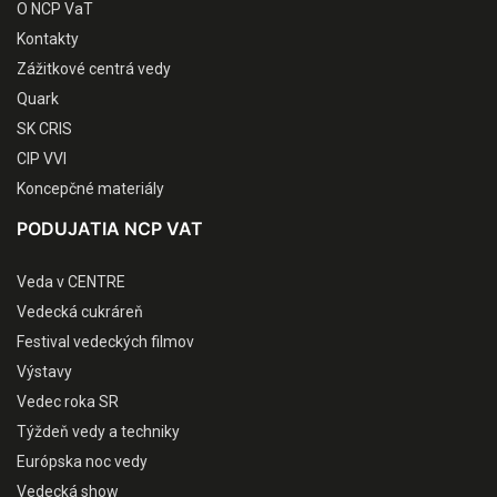
O NCP VaT
Kontakty
Zážitkové centrá vedy
Quark
SK CRIS
CIP VVI
Koncepčné materiály
PODUJATIA NCP VAT
Veda v CENTRE
Vedecká cukráreň
Festival vedeckých filmov
Výstavy
Vedec roka SR
Týždeň vedy a techniky
Európska noc vedy
Vedecká show