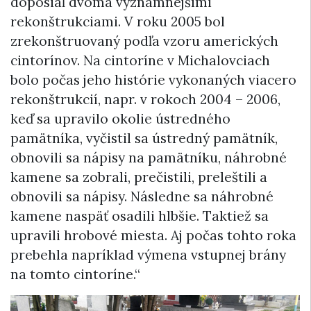
doposiaľ dvoma významnejšími
rekonštrukciami. V roku 2005 bol
zrekonštruovaný podľa vzoru amerických
cintorínov. Na cintoríne v Michalovciach
bolo počas jeho histórie vykonaných viacero
rekonštrukcií, napr. v rokoch 2004 – 2006,
keď sa upravilo okolie ústredného
pamätníka, vyčistil sa ústredný pamätník,
obnovili sa nápisy na pamätníku, náhrobné
kamene sa zobrali, prečistili, preleštili a
obnovili sa nápisy. Následne sa náhrobné
kamene naspäť osadili hlbšie. Taktiež sa
upravili hrobové miesta. Aj počas tohto roka
prebehla napríklad výmena vstupnej brány
na tomto cintoríne.“