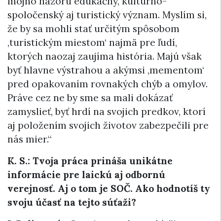
môjho názoru edukačný, kultúrno-
spoločenský aj turistický význam. Myslím si,
že by sa mohli stať určitým spôsobom
,turistickým miestom‘ najmä pre ľudí,
ktorých naozaj zaujíma história. Majú však
byť hlavne výstrahou a akýmsi ,mementom‘
pred opakovaním rovnakých chýb a omylov.
Práve cez ne by sme sa mali dokázať
zamyslieť, byť hrdí na svojich predkov, ktorí
aj položením svojich životov zabezpečili pre
nás mier.“
K. S.: Tvoja práca prináša unikátne
informácie pre laickú aj odbornú
verejnosť. Aj o tom je SOČ. Ako hodnotíš ty
svoju účasť na tejto súťaži?