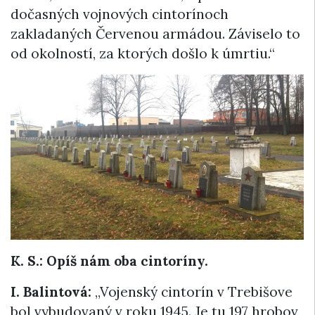
dočasných vojnových cintorínoch
zakladaných Červenou armádou. Záviselo to
od okolností, za ktorých došlo k úmrtiu.“
K. S.: Opíš nám oba cintoríny.
I. Balintová:
„Vojenský cintorín v Trebišove
bol vybudovaný v roku 1945. Je tu 197 hrobov