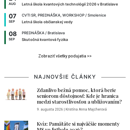
AUG
Letná škola kvantových technológií 2026 v Bratislave
07
CVTI SR, PREDNÁŠKA, WORKSHOP
/ Smolenice
SEP
Letná škola občianskej vedy
08
PREDNÁŠKA
/ Bratislava
SEP
Skutočná kvantová fyzika
Zobraziť všetky podujatia >>
NAJNOVŠIE ČLÁNKY
Zdanlivo bežná pomoc, ktorá berie
seniorom dôstojnosť: Kde je hranica
medzi starostlivosťou a ubližovaním?
9. augusta 2026
|
Kristína Anna Majcherová
Kvíz: Pamätáte si najväčšie momenty
MS vo futbale 2026?