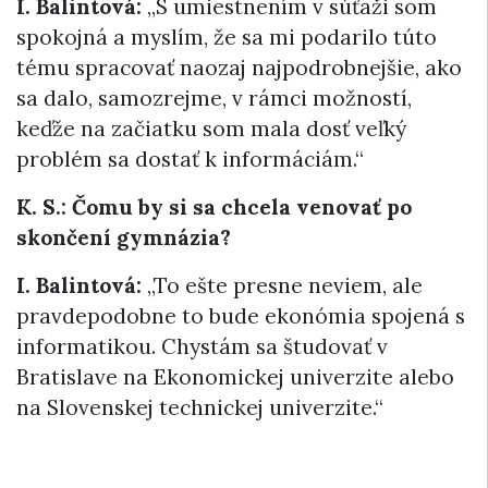
I. Balintová:
„S umiestnením v súťaži som
spokojná a myslím, že sa mi podarilo túto
tému spracovať naozaj najpodrobnejšie, ako
sa dalo, samozrejme, v rámci možností,
keďže na začiatku som mala dosť veľký
problém sa dostať k informáciám.“
K. S.: Čomu by si sa chcela venovať po
skončení gymnázia?
I. Balintová:
„To ešte presne neviem, ale
pravdepodobne to bude ekonómia spojená s
informatikou. Chystám sa študovať v
Bratislave na Ekonomickej univerzite alebo
na Slovenskej technickej univerzite.“