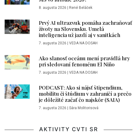
8. augusta 2026
|
René Beláček
Prvý AI ultrazvuk pomáha zachraňovať
životy na Slovensku. Umelá
inteligencia už jazdí aj v sanitkách
7. augusta 2026
|
VEDA NA DOSAH
Ako slanosť oceánu mení pravidlá hry
pri sledovaní fenoménu El Niño
7. augusta 2026
|
VEDA NA DOSAH
PODCAST: Ako si nájsť štipendium,
mobilitu či štúdium v zahraničí a prečo
je dôležité začať čo najskôr (SAIA)
7. augusta 2026
|
Sára Molitorisová
AKTIVITY CVTI SR