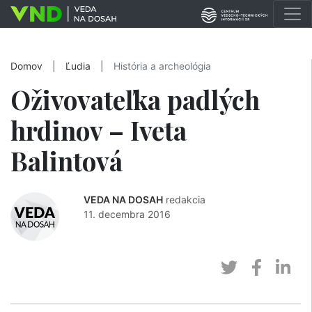
Domov
|
Ľudia
|
História a archeológia
Oživovateľka padlých
hrdinov – Iveta
Balintová
VEDA NA DOSAH
redakcia
11. decembra 2016