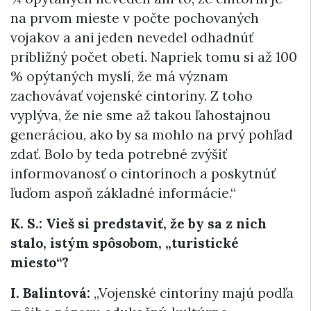
na prvom mieste v počte pochovaných
vojakov a ani jeden nevedel odhadnúť
približný počet obetí. Napriek tomu si až 100
% opýtaných myslí, že má význam
zachovávať vojenské cintoríny. Z toho
vyplýva, že nie sme až takou ľahostajnou
generáciou, ako by sa mohlo na prvý pohľad
zdať. Bolo by teda potrebné zvýšiť
informovanosť o cintorínoch a poskytnúť
ľuďom aspoň základné informácie.“
K. S.: Vieš si predstaviť, že by sa z nich
stalo, istým spôsobom, „turistické
miesto“?
I. Balintová:
„Vojenské cintoríny majú podľa