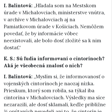
I. Balintová:
„Hľadala som na Mestskom
úrade v Michalovciach, ministerstve vnútra,
v archíve v Michalovciach aj na
Pamiatkovom úrade v Košiciach. Nemôžem
povedať, že by informácie vôbec
neexistovali, ale bolo dosť zložité sa k nim
dostať.“
K. S.: Sú ľudia informovaní o cintorínoch?
Aká je všeobecná znalosť o nich?
I. Balintová:
„Myslím si, že informovanosť o
vojenských cintorínoch je naozaj nízka.
Prieskum, ktorý som robila, sa týkal iba
cintorína v Michalovciach. Výsledky ma síce
nezarazili, ale dosť sklamali, keďže približne
¾ opýtaných nevedeli ani to, že cintorín je