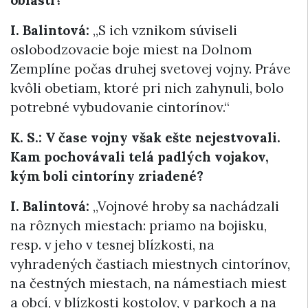
oblasti?
I. Balintová:
„S ich vznikom súviseli
oslobodzovacie boje miest na Dolnom
Zemplíne počas druhej svetovej vojny. Práve
kvôli obetiam, ktoré pri nich zahynuli, bolo
potrebné vybudovanie cintorínov.“
K. S.: V čase vojny však ešte nejestvovali.
Kam pochovávali telá padlých vojakov,
kým boli cintoríny zriadené?
I. Balintová:
„Vojnové hroby sa nachádzali
na rôznych miestach: priamo na bojisku,
resp. v jeho v tesnej blízkosti, na
vyhradených častiach miestnych cintorínov,
na čestných miestach, na námestiach miest
a obcí, v blízkosti kostolov, v parkoch a na