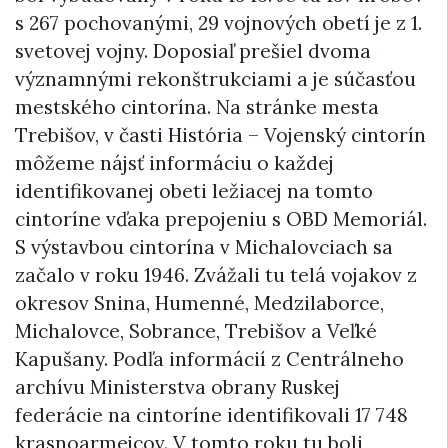
s 267 pochovanými, 29 vojnových obetí je z 1.
svetovej vojny. Doposiaľ prešiel dvoma
významnými rekonštrukciami a je súčasťou
mestského cintorína. Na stránke mesta
Trebišov, v časti História – Vojenský cintorín
môžeme nájsť informáciu o každej
identifikovanej obeti ležiacej na tomto
cintoríne vďaka prepojeniu s OBD Memoriál.
S výstavbou cintorína v Michalovciach sa
začalo v roku 1946. Zvážali tu telá vojakov z
okresov Snina, Humenné, Medzilaborce,
Michalovce, Sobrance, Trebišov a Veľké
Kapušany. Podľa informácií z Centrálneho
archívu Ministerstva obrany Ruskej
federácie na cintoríne identifikovali 17 748
krasnoarmejcov. V tomto roku tu boli