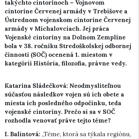
takýchto cintorínoch – Vojnovom
cintoríne Červenej armády v Trebišove a
Ústrednom vojenskom cintoríne Červenej
armády v Michalovciach. Jej práca
Vojenské cintoríny na Dolnom Zemplíne
bola v 38. ročníku Stredoškolskej odbornej
činnosti (SOČ) ocenená 1. miestom v
kategórii História, filozofia, právne vedy.
Katarína Sládečková: Neodmysliteľnou
súčasťou následkov vojen sú ich obete a
miesta ich posledného odpočinku, teda
vojenské cintoríny. Prečo si sa v SOČ
rozhodla venovať práve tejto téme?
I. Balintová:
„Téme, ktorá sa týkala regiónu,