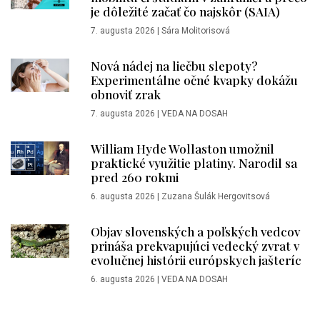
je dôležité začať čo najskôr (SAIA)
7. augusta 2026
|
Sára Molitorisová
Nová nádej na liečbu slepoty?
Experimentálne očné kvapky dokážu
obnoviť zrak
7. augusta 2026
|
VEDA NA DOSAH
William Hyde Wollaston umožnil
praktické využitie platiny. Narodil sa
pred 260 rokmi
6. augusta 2026
|
Zuzana Šulák Hergovitsová
Objav slovenských a poľských vedcov
prináša prekvapujúci vedecký zvrat v
evolučnej histórii európskych jašteríc
6. augusta 2026
|
VEDA NA DOSAH