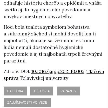
odhaľuje históriu chorôb a epidémií a vnáša
svetlo aj do hygienického povedomia a
návykov miestnych obyvateľov.
Hoci bola toaleta symbolom bohatstva
a súkromný záchod si mohli dovoliť len tí
najbohatší, ukazuje sa, že i napriek tomu
ľudia nemali dostatočné hygienické
povedomie a aj tí najbohatší trpeli črevnými
parazitmi.
Zdroje: DOI:
10.1016/j.ijpp.2021.10.005
,
Tlačová
správa
Telavivskej univerzity
BAKTÉRIA
HISTÓRIA
PARAZITY
ZAUJÍMAVOSTI VO VEDE