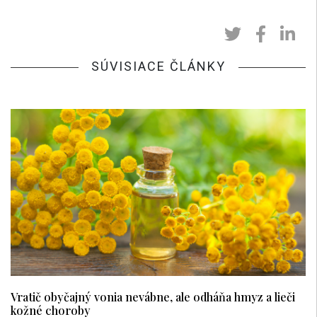
SÚVISIACE ČLÁNKY
Vratič obyčajný vonia nevábne, ale odháňa hmyz a lieči
kožné choroby