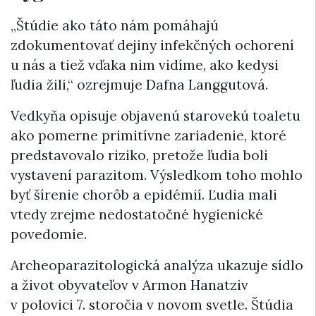
„Štúdie ako táto nám pomáhajú
zdokumentovať dejiny infekčných ochorení
u nás a tiež vďaka nim vidíme, ako kedysi
ľudia žili,“ ozrejmuje Dafna Langgutová.
Vedkyňa opisuje objavenú starovekú toaletu
ako pomerne primitívne zariadenie, ktoré
predstavovalo riziko, pretože ľudia boli
vystavení parazitom. Výsledkom toho mohlo
byť šírenie chorôb a epidémií. Ľudia mali
vtedy zrejme nedostatočné hygienické
povedomie.
Archeoparazitologická analýza ukazuje sídlo
a život obyvateľov v Armon Hanatziv
v polovici 7. storočia v novom svetle. Štúdia