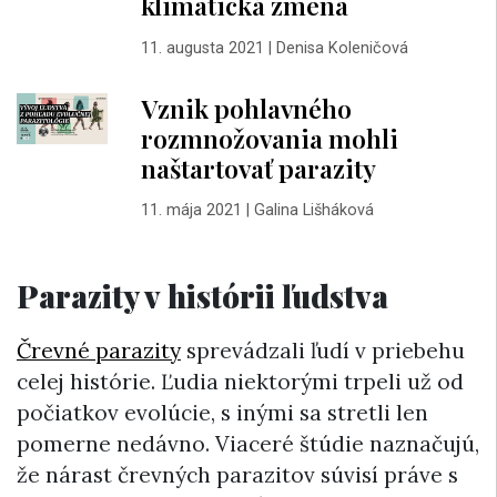
klimatická zmena
11. augusta 2021
|
Denisa Koleničová
Vznik pohlavného
rozmnožovania mohli
naštartovať parazity
11. mája 2021
|
Galina Lišháková
Parazity v histórii ľudstva
Črevné parazity
sprevádzali ľudí v priebehu
celej histórie. Ľudia niektorými trpeli už od
počiatkov evolúcie, s inými sa stretli len
pomerne nedávno. Viaceré štúdie naznačujú,
že nárast črevných parazitov súvisí práve s