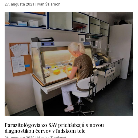
27. augusta 2021
|
Ivan Šalamon
Parazitológovia zo SAV prichádzajú s novou
diagnostikou červov v ľudskom tele
26. augusta 2020
|
Monika Tináková