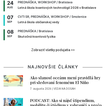
24
PREDNÁŠKA, WORKSHOP
/ Bratislava
AUG
Letná škola kvantových technológií 2026 v Bratislave
07
CVTI SR, PREDNÁŠKA, WORKSHOP
/ Smolenice
SEP
Letná škola občianskej vedy
08
PREDNÁŠKA
/ Bratislava
SEP
Skutočná kvantová fyzika
Zobraziť všetky podujatia >>
NAJNOVŠIE ČLÁNKY
Ako slanosť oceánu mení pravidlá hry
pri sledovaní fenoménu El Niño
7. augusta 2026
|
VEDA NA DOSAH
PODCAST: Ako si nájsť štipendium,
mobilitu či štúdium v zahraničí a prečo