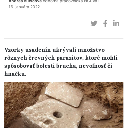
Andrea Bučičová
odborná pracovníčka NCPVaT
16. januára 2022
Vzorky usadenín ukrývali množstvo
rôznych črevných parazitov, ktoré mohli
spôsobovať bolesti brucha, nevoľnosť či
hnačku.