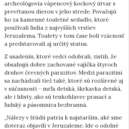
archeológovia vápencový kockový útvar s
prevŕtanou dierou v jeho strede. Považujú
ho za kamenné toaletné sedadlo, ktoré
používali ľudia z najvyšších vrstiev
Jeruzalema. Toalety v tom čase boli vzácnosť
a predstavovali aj určitý status.
Z usadenín, ktoré vedci odobrali, zistili, že
obsahujú dobre zachované vajíčka štyroch
druhov črevných parazitov. Medzi parazitmi
sa nachádzali tiež také, ktoré sú rozšírené aj
v súčasnosti – mrľa detská, škrkavka detská,
ale i hlísty, ako sú tenkohlavec prasací a
ľudský a pásomnica bezbranná.
„Nálezy v štúdii patria k najstarším, aké sme
doteraz objavili v Jeruzaleme. Ide o odolné