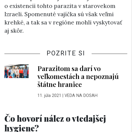
o existencii tohto parazita v starovekom
Izraeli. Spomenuté vajíčka sú však veľmi
krehké, a tak sa v regióne mohli vyskytovať
aj skôr.
POZRITE SI
Parazitom sa darí vo
veľkomestách a nepoznajú
štátne hranice
11. júla 2021
|
VEDA NA DOSAH
Čo hovorí nález o vtedajšej
hygiene?