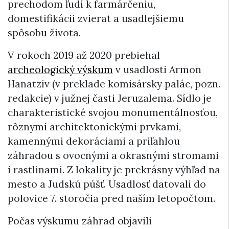
prechodom ľudí k farmárčeniu,
domestifikácii zvierat a usadlejšiemu
spôsobu života.
V rokoch 2019 až 2020 prebiehal
archeologický výskum
v usadlosti Armon
Hanatziv (v preklade komisársky palác, pozn.
redakcie) v južnej časti Jeruzalema. Sídlo je
charakteristické svojou monumentálnosťou,
rôznymi architektonickými prvkami,
kamennými dekoráciami a priľahlou
záhradou s ovocnými a okrasnými stromami
i rastlinami. Z lokality je prekrásny výhľad na
mesto a Judskú púšť. Usadlosť datovali do
polovice 7. storočia pred naším letopočtom.
Počas výskumu záhrad objavili