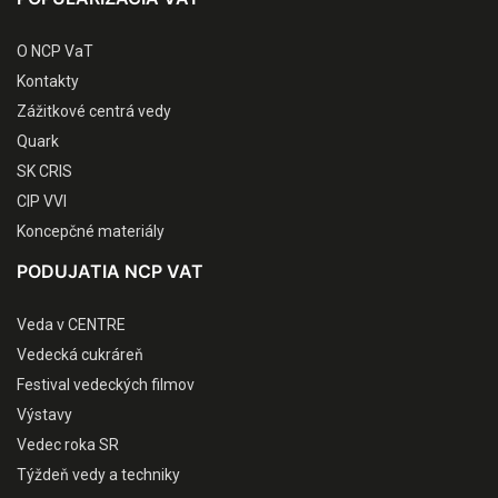
O NCP VaT
Kontakty
Zážitkové centrá vedy
Quark
SK CRIS
CIP VVI
Koncepčné materiály
PODUJATIA NCP VAT
Veda v CENTRE
Vedecká cukráreň
Festival vedeckých filmov
Výstavy
Vedec roka SR
Týždeň vedy a techniky