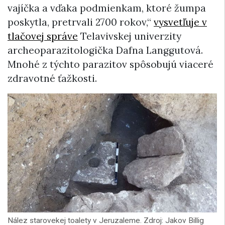
vajíčka a vďaka podmienkam, ktoré žumpa
poskytla, pretrvali 2700 rokov,“
vysvetľuje v
tlačovej správe
Telavivskej univerzity
archeoparazitologička Dafna Langgutová.
Mnohé z týchto parazitov spôsobujú viaceré
zdravotné ťažkosti.
Nález starovekej toalety v Jeruzaleme. Zdroj: Jakov Billig