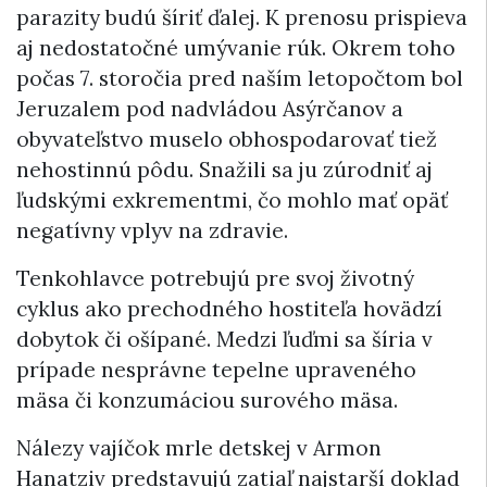
parazity budú šíriť ďalej. K prenosu prispieva
aj nedostatočné umývanie rúk. Okrem toho
počas 7. storočia pred naším letopočtom bol
Jeruzalem pod nadvládou Asýrčanov a
obyvateľstvo muselo obhospodarovať tiež
nehostinnú pôdu. Snažili sa ju zúrodniť aj
ľudskými exkrementmi, čo mohlo mať opäť
negatívny vplyv na zdravie.
Tenkohlavce potrebujú pre svoj životný
cyklus ako prechodného hostiteľa hovädzí
dobytok či ošípané. Medzi ľuďmi sa šíria v
prípade nesprávne tepelne upraveného
mäsa či konzumáciou surového mäsa.
Nálezy vajíčok mrle detskej v Armon
Hanatziv predstavujú zatiaľ najstarší doklad