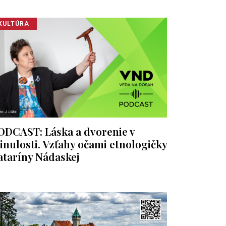
KULTÚRA
ODCAST: Láska a dvorenie v
inulosti. Vzťahy očami etnologičky
ataríny Nádaskej