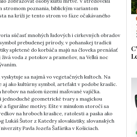
valo zobrazovať osoby kultu mŕtve. V stredoveku
ským stromom poznania, biblickým variantom
a na kríži je tento strom vo fáze očakávaného
 tvoria súčasť mnohých ľudových i cirkevných obradov
 symbol prebudenej prírody, v pohanskej tradícii
C
iky spletené do korbáča majú na človeka prenášať
L
aj živá voda z potokov a prameňov, na Veľkú noc
ývaním.
a vyskytuje sa najmä vo vegetačných kultoch. Na
 aj ako kultúrny symbol, artefakt v podobe kraslíc.
ých hrobov na našom území maľované vajíčka.
li jednoduché geometrické tvary s magickou
é a figurálne motívy. Ešte v minulom storočí sa
edkov na hroboch kraslice, ratolesti a paska ako
g Lukáš Šutor z Katedry slovakistiky, slovanských
Univerzity Pavla Jozefa Šafárika v Košiciach.