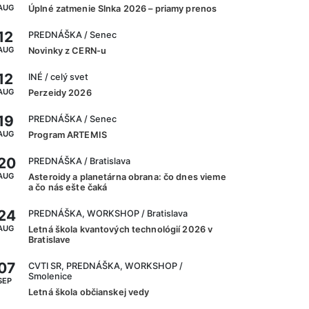
AUG
Úplné zatmenie Slnka 2026 – priamy prenos
12
PREDNÁŠKA
/ Senec
AUG
Novinky z CERN-u
12
INÉ
/ celý svet
AUG
Perzeidy 2026
19
PREDNÁŠKA
/ Senec
AUG
Program ARTEMIS
20
PREDNÁŠKA
/ Bratislava
AUG
Asteroidy a planetárna obrana: čo dnes vieme
a čo nás ešte čaká
24
PREDNÁŠKA, WORKSHOP
/ Bratislava
AUG
Letná škola kvantových technológií 2026 v
Bratislave
07
CVTI SR, PREDNÁŠKA, WORKSHOP
/
Smolenice
SEP
Letná škola občianskej vedy