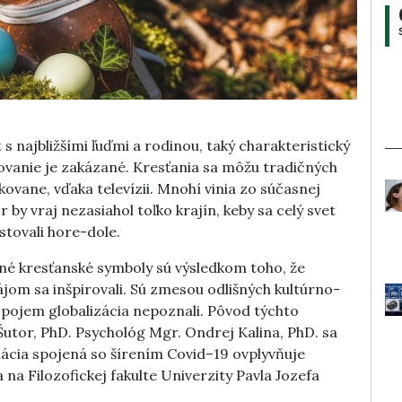
s najbližšími ľuďmi a rodinou, taký charakteristický
ovanie je zakázané. Kresťania sa môžu tradičných
kovane, vďaka televízii. Mnohí vinia zo súčasnej
y vraj nezasiahol toľko krajín, keby sa celý svet
stovali hore-dole.
ičné kresťanské symboly sú výsledkom toho, že
ájom sa inšpirovali. Sú zmesou odlišných kultúrno-
 pojem globalizácia nepoznali. Pôvod týchto
Šutor, PhD. Psychológ Mgr. Ondrej Kalina, PhD. sa
ácia spojená so šírením Covid–19 ovplyvňuje
 na Filozofickej fakulte Univerzity Pavla Jozefa