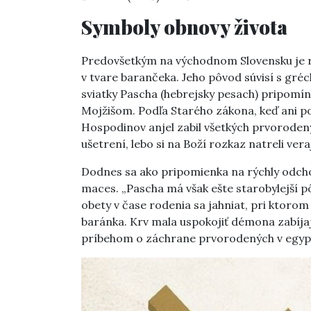
Symboly obnovy života
Predovšetkým na východnom Slovensku je ro
v tvare barančeka. Jeho pôvod súvisí s gr
sviatky Pascha (hebrejsky pesach) pripomín
Mojžišom. Podľa Starého zákona, keď ani po
Hospodinov anjel zabil všetkých prvorodených
ušetrení, lebo si na Boží rozkaz natreli ve
Dodnes sa ako pripomienka na rýchly odch
maces. „Pascha má však ešte starobylejší p
obety v čase rodenia sa jahniat, pri ktoro
baránka. Krv mala uspokojiť démona zabíja
príbehom o záchrane prvorodených v egypts