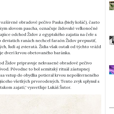
zšírené obradové pečivo Paska (biely koláč), často
éckym slovom pascha, označuje židovské veľkonočné
ajúce odchod Židov z egyptského zajatia na čele s
 deviatich ranách nechcel faraón Židov prepustiť,
, ľudí aj zvieratá. Židia však ostali od týchto vrážd
raje dverí krvou obetovaného baránka.
od Židov pripravuje nekvasené obradové pečivo
ôvod. Pôvodne to bol semitský rituál zástupnej
m sa vstup do obydlia potieral krvou nepoškvrneného
júceho všetkých prvorodených. Tento zvyk splynul s
kom zajatí,“ vysvetľuje Lukáš Šutor.