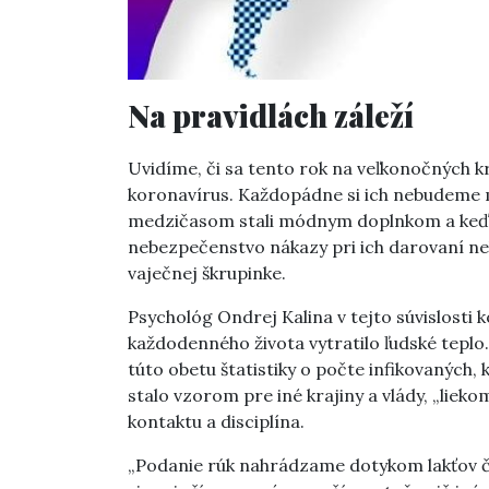
Na pravidlách záleží
Uvidíme, či sa tento rok na veľkonočných kr
koronavírus. Každopádne si ich nebudeme m
medzičasom stali módnym doplnkom a keď 
nebezpečenstvo nákazy pri ich darovaní neh
vaječnej škrupinke.
Psychológ Ondrej Kalina v tejto súvislosti k
každodenného života vytratilo ľudské teplo
túto obetu štatistiky o počte infikovaných,
stalo vzorom pre iné krajiny a vlády, „lie
kontaktu a disciplína.
„Podanie rúk nahrádzame dotykom lakťov či 