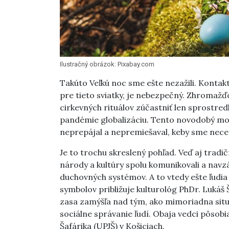
Ilustračný obrázok: Pixabay.com
Takúto Veľkú noc sme ešte nezažili. Kontakt 
pre tieto sviatky, je nebezpečný. Zhromažď
cirkevných rituálov zúčastniť len sprostred
pandémie globalizáciu. Tento novodobý mor b
neprepájal a nepremiešaval, keby sme nece
Je to trochu skreslený pohľad. Veď aj trad
národy a kultúry spolu komunikovali a navz
duchovných systémov. A to vtedy ešte ľudia
symbolov približuje kulturológ PhDr. Lukáš 
zasa zamýšľa nad tým, ako mimoriadna situ
sociálne správanie ľudí. Obaja vedci pôsobia
Šafárika (UPJŠ) v Košiciach.