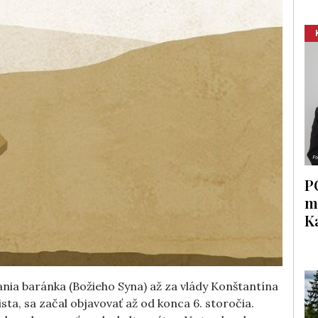
P
m
K
nia baránka (Božieho Syna) až za vlády Konštantína
ista, sa začal objavovať až od konca 6. storočia.