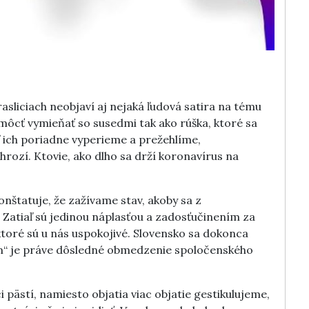
asliciach neobjaví aj nejaká ľudová satira na tému
ôcť vymieňať so susedmi tak ako rúška, ktoré sa
ich poriadne vyperieme a prežehlíme,
rozí. Ktovie, ako dlho sa drží koronavírus na
onštatuje, že zažívame stav, akoby sa z
. Zatiaľ sú jedinou náplasťou a zadosťučinením za
 ktoré sú u nás uspokojivé. Slovensko sa dokonca
kom“ je práve dôsledné obmedzenie spoločenského
pästí, namiesto objatia viac objatie gestikulujeme,