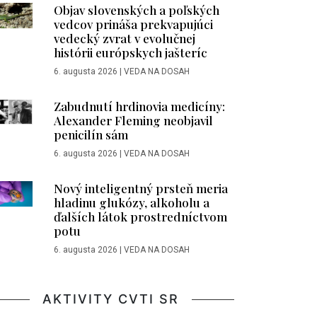
Objav slovenských a poľských
vedcov prináša prekvapujúci
vedecký zvrat v evolučnej
histórii európskych jašteríc
6. augusta 2026
|
VEDA NA DOSAH
Zabudnutí hrdinovia medicíny:
Alexander Fleming neobjavil
penicilín sám
6. augusta 2026
|
VEDA NA DOSAH
Nový inteligentný prsteň meria
hladinu glukózy, alkoholu a
ďalších látok prostredníctvom
potu
6. augusta 2026
|
VEDA NA DOSAH
AKTIVITY CVTI SR