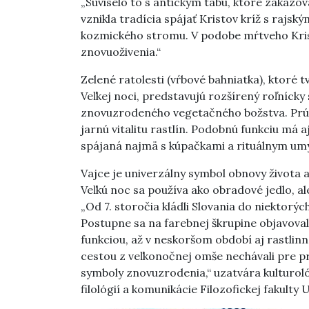
„Súviselo to s antickým tabu, ktoré zakazo
vznikla tradícia spájať Kristov kríž s raj
kozmického stromu. V podobe mŕtveho Krist
znovuoživenia.“
Zelené ratolesti (vŕbové bahniatka), ktoré
Veľkej noci, predstavujú rozšírený roľnícky
znovuzrodeného vegetačného božstva. Prút
jarnú vitalitu rastlín. Podobnú funkciu má 
spájaná najmä s kúpačkami a rituálnym um
Vajce je univerzálny symbol obnovy života 
Veľkú noc sa používa ako obradové jedlo, ale
„Od 7. storočia kládli Slovania do niektor
Postupne sa na farebnej škrupine objavova
funkciou, až v neskoršom období aj rastlinn
cestou z veľkonočnej omše nechávali pre pr
symboly znovuzrodenia,“ uzatvára kulturoló
filológií a komunikácie Filozofickej fakulty 