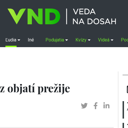
Ľudia
Iné
Podujatia
Kvízy
Videá
Po
 objatí prežije