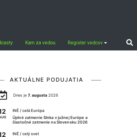
dcasty
Kam za vedou
Register vedcov
AKTUÁLNE PODUJATIA
Dnes je
7. augusta
2026
12
INÉ
/ celá Európa
AUG
Úplné zatmenie Slnka v južnej Európe a
čiastočné zatmenie na Slovensku 2026
12
INÉ
/ celý svet