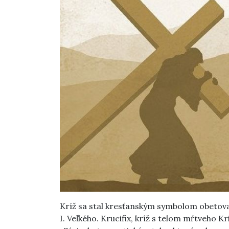
Kríž sa stal kresťanským symbolom obetova
I. Veľkého. Krucifix, kríž s telom mŕtveho Kr