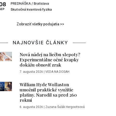
08
PREDNÁŠKA
/ Bratislava
SEP
Skutočná kvantová fyzika
Zobraziť všetky podujatia >>
NAJNOVŠIE ČLÁNKY
Nová nádej na liečbu slepoty?
Experimentálne očné kvapky
dokážu obnoviť zrak
7. augusta 2026
|
VEDA NA DOSAH
William Hyde Wollaston
umožnil praktické využitie
platiny. Narodil sa pred 260
rokmi
6. augusta 2026
|
Zuzana Šulák Hergovitsová