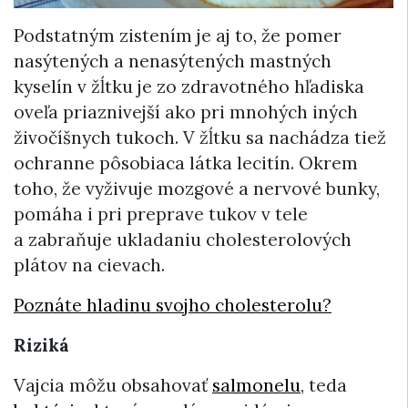
Podstatným zistením je aj to, že pomer
nasýtených a nenasýtených mastných
kyselín v žĺtku je zo zdravotného hľadiska
oveľa priaznivejší ako pri mnohých iných
živočíšnych tukoch. V žĺtku sa nachádza tiež
ochranne pôsobiaca látka lecitín. Okrem
toho, že vyživuje mozgové a nervové bunky,
pomáha i pri preprave tukov v tele
a zabraňuje ukladaniu cholesterolových
plátov na cievach.
Poznáte hladinu svojho cholesterolu?
Riziká
Vajcia môžu obsahovať
salmonelu
, teda