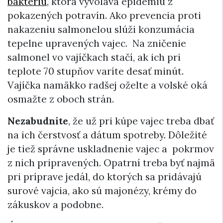
baktériu
, ktorá vyvoláva epidémiu z
pokazených potravín. Ako prevencia proti
nakazeniu salmonelou slúži konzumácia
tepelne upravených vajec.
Na zničenie
salmonel vo vajíčkach stačí, ak ich pri
teplote 70 stupňov varíte desať minút.
Vajíčka namäkko radšej oželte a volské oká
osmažte z oboch strán.
Nezabudnite
, že už pri kúpe vajec treba dbať
na ich čerstvosť a dátum spotreby. Dôležité
je tiež správne uskladnenie vajec a pokrmov
z nich pripravených. Opatrní treba byť najmä
pri príprave jedál, do ktorých sa pridávajú
surové vajcia, ako sú majonézy, krémy do
zákuskov a podobne.