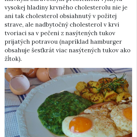
vysokej hladiny krvného cholesterolu nie je
ani tak cholesterol obsiahnutý v požitej
strave, ale nadbytočný cholesterol v krvi
tvoriaci sa v pečeni z nasýtených tukov
prijatých potravou (napríklad hamburger
obsahuje šesťkrát viac nasýtených tukov ako
žĺtok).