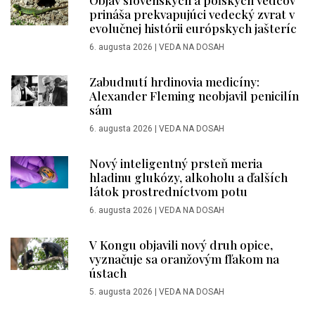
prináša prekvapujúci vedecký zvrat v
evolučnej histórii európskych jašteríc
6. augusta 2026
|
VEDA NA DOSAH
Zabudnutí hrdinovia medicíny:
Alexander Fleming neobjavil penicilín
sám
6. augusta 2026
|
VEDA NA DOSAH
Nový inteligentný prsteň meria
hladinu glukózy, alkoholu a ďalších
látok prostredníctvom potu
6. augusta 2026
|
VEDA NA DOSAH
V Kongu objavili nový druh opice,
vyznačuje sa oranžovým fľakom na
ústach
5. augusta 2026
|
VEDA NA DOSAH