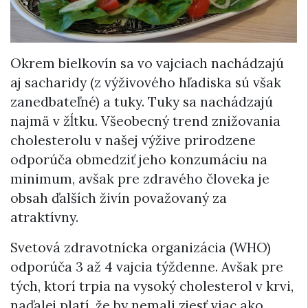
Okrem bielkovín sa vo vajciach nachádzajú
aj sacharidy (z výživového hľadiska sú však
zanedbateľné) a tuky. Tuky sa nachádzajú
najmä v žĺtku. Všeobecný trend znižovania
cholesterolu v našej výžive prirodzene
odporúča obmedziť jeho konzumáciu na
minimum, avšak pre zdravého človeka je
obsah ďalších živín považovaný za
atraktívny.
Svetová zdravotnícka organizácia (WHO)
odporúča 3 až 4 vajcia týždenne. Avšak pre
tých, ktorí trpia na vysoký cholesterol v krvi,
naďalej platí, že by nemali zjesť viac ako