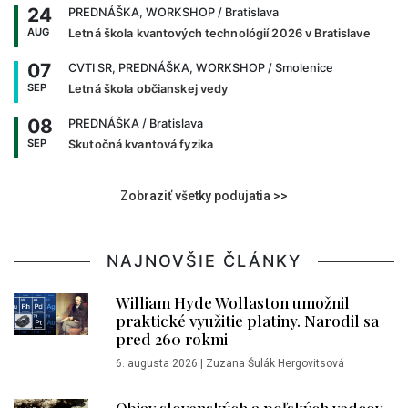
24
PREDNÁŠKA, WORKSHOP
/ Bratislava
AUG
Letná škola kvantových technológií 2026 v Bratislave
07
CVTI SR, PREDNÁŠKA, WORKSHOP
/ Smolenice
SEP
Letná škola občianskej vedy
08
PREDNÁŠKA
/ Bratislava
SEP
Skutočná kvantová fyzika
Zobraziť všetky podujatia >>
NAJNOVŠIE ČLÁNKY
William Hyde Wollaston umožnil
praktické využitie platiny. Narodil sa
pred 260 rokmi
6. augusta 2026
|
Zuzana Šulák Hergovitsová
Objav slovenských a poľských vedcov