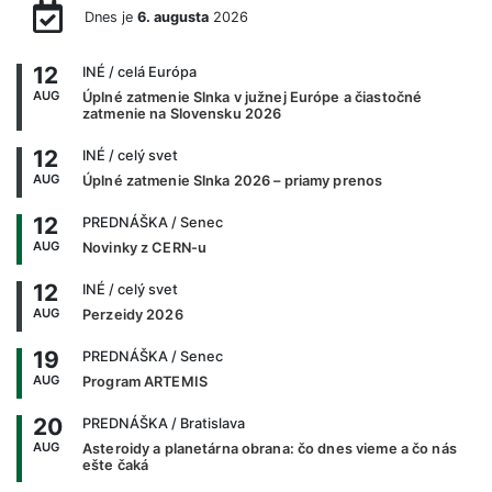
Dnes je
6. augusta
2026
12
INÉ
/ celá Európa
AUG
Úplné zatmenie Slnka v južnej Európe a čiastočné
zatmenie na Slovensku 2026
12
INÉ
/ celý svet
AUG
Úplné zatmenie Slnka 2026 – priamy prenos
12
PREDNÁŠKA
/ Senec
AUG
Novinky z CERN-u
12
INÉ
/ celý svet
AUG
Perzeidy 2026
19
PREDNÁŠKA
/ Senec
AUG
Program ARTEMIS
20
PREDNÁŠKA
/ Bratislava
AUG
Asteroidy a planetárna obrana: čo dnes vieme a čo nás
ešte čaká