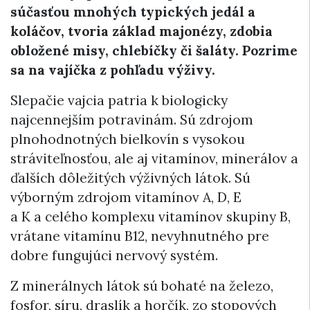
súčasťou mnohých typických jedál a
koláčov,
tvoria základ majonézy, z
dobia
obložené misy,
chlebíčky či šaláty. Pozrime
sa na vajíčka z pohľadu výživy.
Slepačie vajcia patria k biologicky
najcennejším potravinám. Sú zdrojom
plnohodnotných bielkovín s vysokou
stráviteľnosťou, ale aj vitamínov, minerálov a
ďalších dôležitých výživných látok. Sú
výborným zdrojom vitamínov A, D, E
a K a celého komplexu vitamínov skupiny B,
vrátane vitamínu B12, nevyhnutného pre
dobre fungujúci nervový systém.
Z minerálnych látok sú bohaté na železo,
fosfor, síru, draslík a horčík, zo stopových