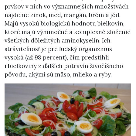
prvkov v nich vo významnejších množstvách
nájdeme zinok, meď, mangán, bróm a jód.
Majú vysokú biologickú hodnotu bielkovín,
ktoré majú výnimočné a komplexné zloženie
všetkých dôležitých aminokyselín. Ich
stráviteľnosť je pre ľudský organizmus
vysoká (až 98 percent), čím predstihli
i bielkoviny z ďalších potravín živočíšneho
pôvodu, akými sú mäso, mlieko a ryby.