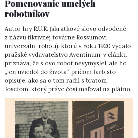
Pomenovanie umelých
robotníkov
Autor hry R.U.R. (skratkové slovo odvodené
z názvu fiktívnej továrne Rossumovi
univerzálni roboti), ktorú v roku 1920 vydalo
pražské vydavateľstvo Aventinum, v článku
priznáva, že slovo robot nevymyslel, ale ho
„len uviedol do života“, pričom farbisto
opisuje, ako sa o tom radil s bratom
Josefom, ktorý práve čosi maľoval na plátno.