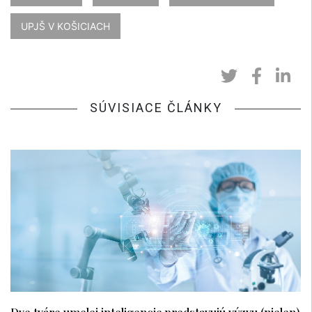
UPJŠ V KOŠICIACH
SÚVISIACE ČLÁNKY
Dve tváre umelej inteligencie predstavujú výzvu (nielen)