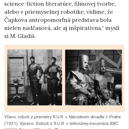
science-fiction literatúre, filmovej tvorbe,
alebo v priemyselnej robotike, vidíme, že
Čapkova antropomorfná predstava bola
nielen nadčasová, ale aj inšpiratívna,“ myslí
si M. Gladiš.
Vľavo: roboti z premiéry R.U.R. v Národnom divadle v Prahe
(1921). Vpravo: Roboti z R.U.R. v televíznej inscenácii BBC