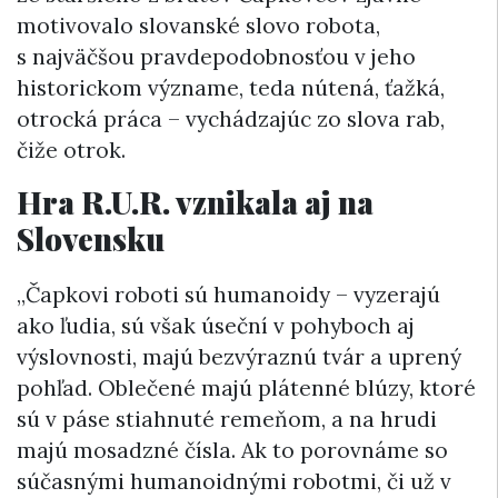
motivovalo slovanské slovo robota,
s najväčšou pravdepodobnosťou v jeho
historickom význame, teda nútená, ťažká,
otrocká práca – vychádzajúc zo slova rab,
čiže otrok.
Hra R.U.R. vznikala aj na
Slovensku
„Čapkovi roboti sú humanoidy – vyzerajú
ako ľudia, sú však úseční v pohyboch aj
výslovnosti, majú bezvýraznú tvár a uprený
pohľad. Oblečené majú plátenné blúzy, ktoré
sú v páse stiahnuté remeňom, a na hrudi
majú mosadzné čísla. Ak to porovnáme so
súčasnými humanoidnými robotmi, či už v