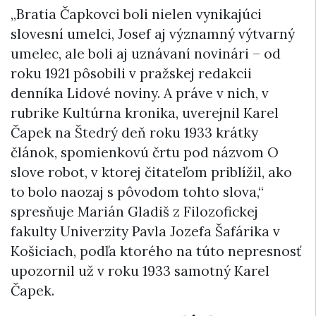
„Bratia Čapkovci boli nielen vynikajúci
slovesní umelci, Josef aj významný výtvarný
umelec, ale boli aj uznávaní novinári – od
roku 1921 pôsobili v pražskej redakcii
denníka Lidové noviny. A práve v nich, v
rubrike Kultúrna kronika, uverejnil Karel
Čapek na Štedrý deň roku 1933 krátky
článok, spomienkovú črtu pod názvom O
slove robot, v ktorej čitateľom priblížil, ako
to bolo naozaj s pôvodom tohto slova,“
spresňuje Marián Gladiš z Filozofickej
fakulty Univerzity Pavla Jozefa Šafárika v
Košiciach, podľa ktorého na túto nepresnosť
upozornil už v roku 1933 samotný Karel
Čapek.