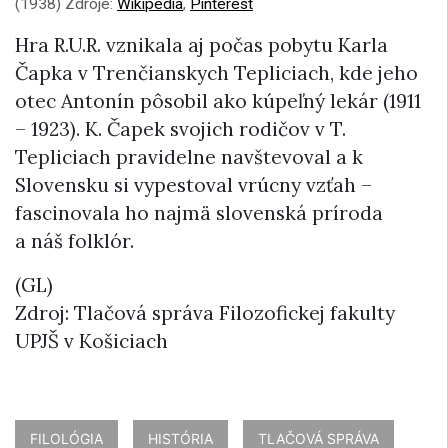
(1938) Zdroje:
Wikipedia
,
Pinterest
Hra R.U.R. vznikala aj počas pobytu Karla
Čapka v Trenčianskych Tepliciach, kde jeho
otec Antonín pôsobil ako kúpeľný lekár (1911
– 1923). K. Čapek svojich rodičov v T.
Tepliciach pravidelne navštevoval a k
Slovensku si vypestoval vrúcny vzťah –
fascinovala ho najmä slovenská príroda
a náš folklór.
(GL)
Zdroj: Tlačová správa Filozofickej fakulty
UPJŠ v Košiciach
FILOLÓGIA
HISTÓRIA
TLAČOVÁ SPRÁVA