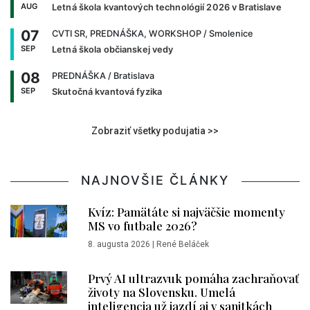
AUG
Letná škola kvantových technológií 2026 v Bratislave
07
CVTI SR, PREDNÁŠKA, WORKSHOP
/ Smolenice
SEP
Letná škola občianskej vedy
08
PREDNÁŠKA
/ Bratislava
SEP
Skutočná kvantová fyzika
Zobraziť všetky podujatia >>
NAJNOVŠIE ČLÁNKY
Kvíz: Pamätáte si najväčšie momenty
MS vo futbale 2026?
8. augusta 2026
|
René Beláček
Prvý AI ultrazvuk pomáha zachraňovať
životy na Slovensku. Umelá
inteligencia už jazdí aj v sanitkách