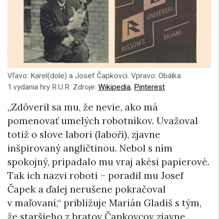
Vľavo: Karel(dole) a Josef Čapkovci. Vpravo: Obálka
1.vydania hry R.U.R. Zdroje:
Wikipedia
,
Pinterest
„Zdôveril sa mu, že nevie, ako má
pomenovať umelých robotníkov. Uvažoval
totiž o slove labori (laboři), zjavne
inšpirovaný angličtinou. Nebol s ním
spokojný, pripadalo mu vraj akési papierové.
Tak ich nazvi roboti – poradil mu Josef
Čapek a ďalej nerušene pokračoval
v maľovaní,“ približuje Marián Gladiš s tým,
že staršieho z bratov Čapkovcov zjavne