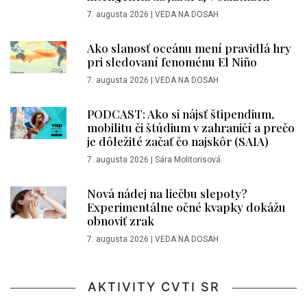
7. augusta 2026
|
VEDA NA DOSAH
Ako slanosť oceánu mení pravidlá hry
pri sledovaní fenoménu El Niño
7. augusta 2026
|
VEDA NA DOSAH
PODCAST: Ako si nájsť štipendium,
mobilitu či štúdium v zahraničí a prečo
je dôležité začať čo najskôr (SAIA)
7. augusta 2026
|
Sára Molitorisová
Nová nádej na liečbu slepoty?
Experimentálne očné kvapky dokážu
obnoviť zrak
7. augusta 2026
|
VEDA NA DOSAH
AKTIVITY CVTI SR