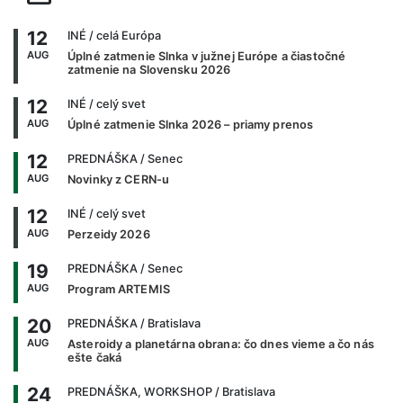
12
INÉ
/ celá Európa
AUG
Úplné zatmenie Slnka v južnej Európe a čiastočné
zatmenie na Slovensku 2026
12
INÉ
/ celý svet
AUG
Úplné zatmenie Slnka 2026 – priamy prenos
12
PREDNÁŠKA
/ Senec
AUG
Novinky z CERN-u
12
INÉ
/ celý svet
AUG
Perzeidy 2026
19
PREDNÁŠKA
/ Senec
AUG
Program ARTEMIS
20
PREDNÁŠKA
/ Bratislava
AUG
Asteroidy a planetárna obrana: čo dnes vieme a čo nás
ešte čaká
24
PREDNÁŠKA, WORKSHOP
/ Bratislava