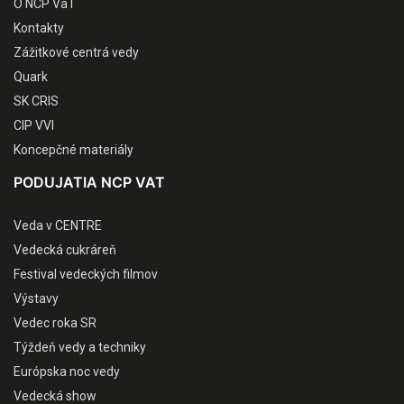
O NCP VaT
Kontakty
Zážitkové centrá vedy
Quark
SK CRIS
CIP VVI
Koncepčné materiály
PODUJATIA NCP VAT
Veda v CENTRE
Vedecká cukráreň
Festival vedeckých filmov
Výstavy
Vedec roka SR
Týždeň vedy a techniky
Európska noc vedy
Vedecká show