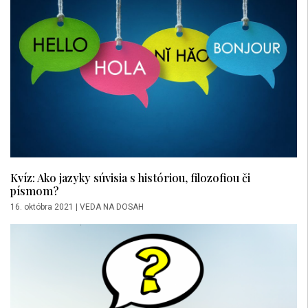
Kvíz: Ako jazyky súvisia s históriou, filozofiou či
písmom?
16. októbra 2021
|
VEDA NA DOSAH