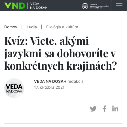
Domov
|
Ľudia
|
Filológia a kultúra
Kvíz: Viete, akými
jazykmi sa dohovoríte v
konkrétnych krajinách?
VEDA NA DOSAH
redakcia
17. októbra 2021