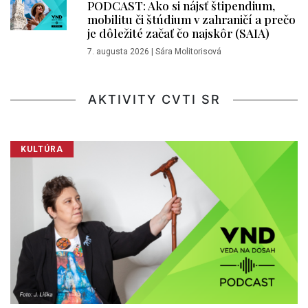
PODCAST: Ako si nájsť štipendium,
mobilitu či štúdium v zahraničí a prečo
je dôležité začať čo najskôr (SAIA)
7. augusta 2026
|
Sára Molitorisová
AKTIVITY CVTI SR
KULTÚRA