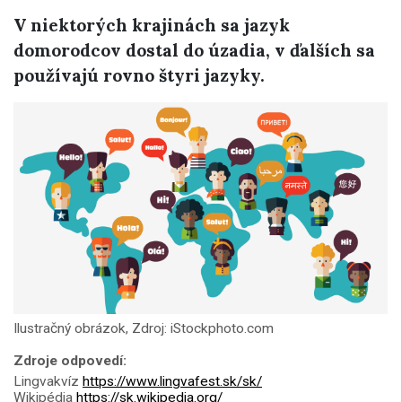
V niektorých krajinách sa jazyk
domorodcov dostal do úzadia, v ďalších sa
používajú rovno štyri jazyky.
Ilustračný obrázok, Zdroj: iStockphoto.com
Zdroje odpovedí:
Lingvakvíz
https://www.lingvafest.sk/sk/
Wikipédia
https://sk.wikipedia.org/