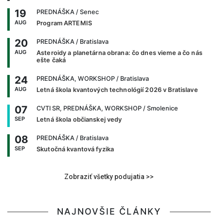
19
PREDNÁŠKA
/ Senec
AUG
Program ARTEMIS
20
PREDNÁŠKA
/ Bratislava
AUG
Asteroidy a planetárna obrana: čo dnes vieme a čo nás
ešte čaká
24
PREDNÁŠKA, WORKSHOP
/ Bratislava
AUG
Letná škola kvantových technológií 2026 v Bratislave
07
CVTI SR, PREDNÁŠKA, WORKSHOP
/ Smolenice
SEP
Letná škola občianskej vedy
08
PREDNÁŠKA
/ Bratislava
SEP
Skutočná kvantová fyzika
Zobraziť všetky podujatia >>
NAJNOVŠIE ČLÁNKY