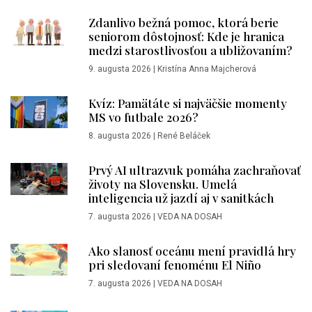
Zdanlivo bežná pomoc, ktorá berie
seniorom dôstojnosť: Kde je hranica
medzi starostlivosťou a ubližovaním?
9. augusta 2026
|
Kristína Anna Majcherová
Kvíz: Pamätáte si najväčšie momenty
MS vo futbale 2026?
8. augusta 2026
|
René Beláček
Prvý AI ultrazvuk pomáha zachraňovať
životy na Slovensku. Umelá
inteligencia už jazdí aj v sanitkách
7. augusta 2026
|
VEDA NA DOSAH
Ako slanosť oceánu mení pravidlá hry
pri sledovaní fenoménu El Niño
7. augusta 2026
|
VEDA NA DOSAH