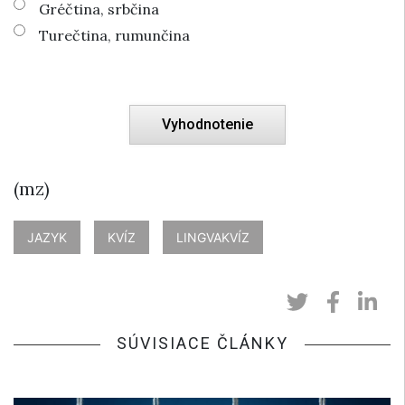
Gréčtina, srbčina
Turečtina, rumunčina
(mz)
JAZYK
KVÍZ
LINGVAKVÍZ
SÚVISIACE ČLÁNKY