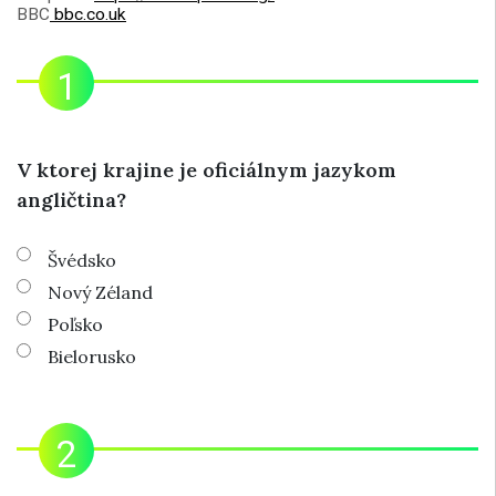
BBC
bbc.co.uk
V ktorej krajine je oficiálnym jazykom
angličtina?
Švédsko
Nový Zéland
Poľsko
Bielorusko