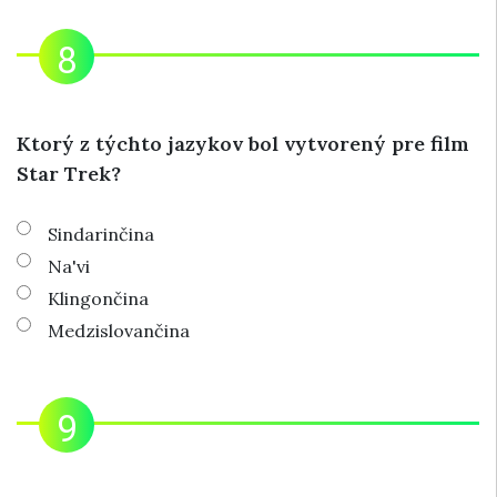
Ktorý z týchto jazykov bol vytvorený pre film
Star Trek?
Sindarinčina
Na'vi
Klingončina
Medzislovančina