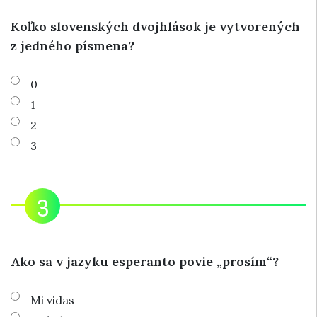
Koľko slovenských dvojhlások je vytvorených
z jedného písmena?
0
1
2
3
Ako sa v jazyku esperanto povie „prosím“?
Mi vidas