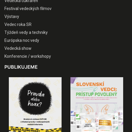
Vedecká cukráreň
Festival vedeckých filmov
Výstavy
Vedec roka SR
Týždeň vedy a techniky
Európska noc vedy
Vedecká show
Konferencie / workshopy
PUBLIKUJEME