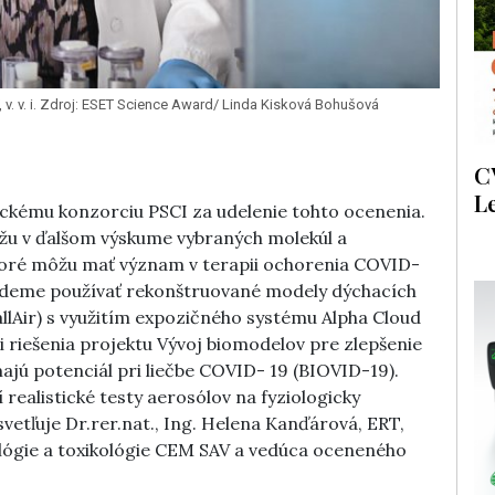
 v. v. i. Zdroj: ESET Science Award/ Linda Kisková Bohušová
C
L
ému konzorciu PSCI za udelenie tohto ocenenia.
žu v ďalšom výskume vybraných molekúl a
ktoré môžu mať význam v terapii ochorenia COVID-
budeme používať rekonštruované modely dýchacích
allAir) s využitím expozičného systému Alpha Cloud
 riešenia projektu Vývoj biomodelov pre zlepšenie
majú potenciál pri liečbe COVID- 19 (BIOVID-19).
ealistické testy aerosólov na fyziologicky
vetľuje Dr.rer.nat., Ing. Helena Kanďárová, ERT,
lógie a toxikológie CEM SAV a vedúca oceneného