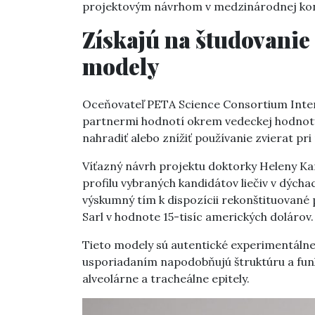
projektovým návrhom v medzinárodnej konk
Získajú na študovanie
modely
Oceňovateľ PETA Science Consortium Interna
partnermi hodnotí okrem vedeckej hodnoty 
nahradiť alebo znížiť používanie zvierat pri
Víťazný návrh projektu doktorky Heleny Ka
profilu vybraných kandidátov liečiv v dých
výskumný tím k dispozícii rekonštituované 
Sarl v hodnote 15-tisíc amerických dolárov.
Tieto modely sú autentické experimentálne
usporiadaním napodobňujú štruktúru a funk
alveolárne a tracheálne epitely.