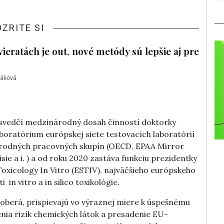
OZRITE SI
vieratách je out, nové metódy sú lepšie aj pre
háková
 svedčí medzinárodný dosah činností doktorky
boratórium európskej siete testovacích laboratórií
árodných pracovných skupín (OECD, EPAA Mirror
ie a i. ) a od roku 2020 zastáva funkciu prezidentky
oxicology In Vitro (ESTIV), najväčšieho európskeho
in vitro a in silico toxikológie.
 zaoberá, prispievajú vo výraznej miere k úspešnému
ia rizík chemických látok a presadenie EU-