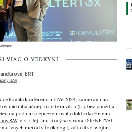
Science
SI VIAC O VEDKYNI
a Kanďárová, ERT
icíny SAV
 Nice konala konferencia LIVe 2024, zameraná na
vaniu inhalačnej toxicity in vitro (t. j. bez použitia
vied na podujatí reprezentovala doktorka Helena
cíny SAV
, v. v. i. Jej tím, ktorý sa v rámci SK-NETVAL
ernatívnych metód v toxikológii, zvíťazil so svojím