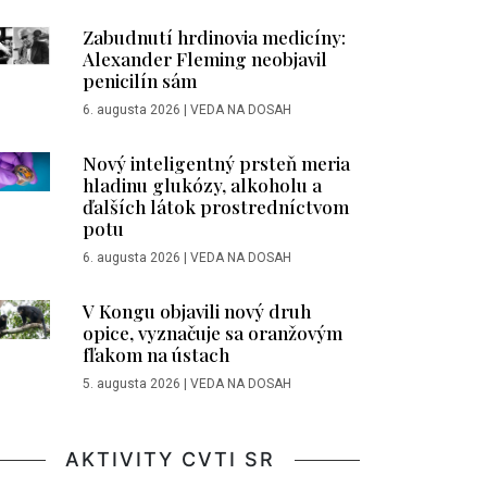
Zabudnutí hrdinovia medicíny:
Alexander Fleming neobjavil
penicilín sám
6. augusta 2026
|
VEDA NA DOSAH
Nový inteligentný prsteň meria
hladinu glukózy, alkoholu a
ďalších látok prostredníctvom
potu
6. augusta 2026
|
VEDA NA DOSAH
V Kongu objavili nový druh
opice, vyznačuje sa oranžovým
fľakom na ústach
5. augusta 2026
|
VEDA NA DOSAH
AKTIVITY CVTI SR