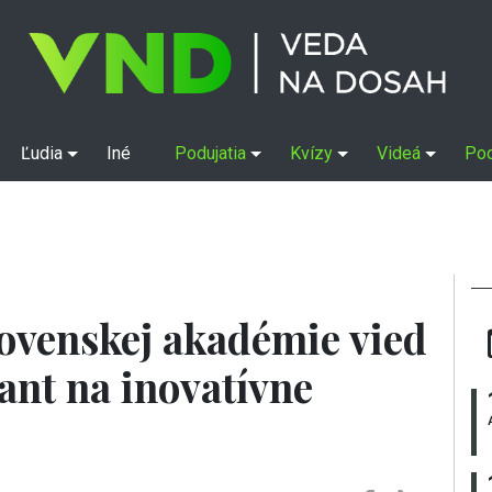
Ľudia
Iné
Podujatia
Kvízy
Videá
Po
lovenskej akadémie vied
rant na inovatívne