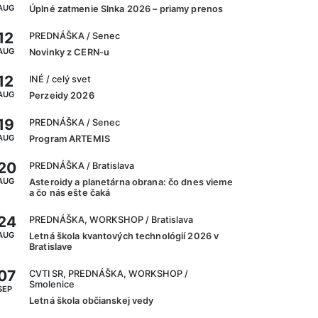
AUG
Úplné zatmenie Slnka 2026 – priamy prenos
12
PREDNÁŠKA
/ Senec
AUG
Novinky z CERN-u
12
INÉ
/ celý svet
AUG
Perzeidy 2026
19
PREDNÁŠKA
/ Senec
AUG
Program ARTEMIS
20
PREDNÁŠKA
/ Bratislava
AUG
Asteroidy a planetárna obrana: čo dnes vieme
a čo nás ešte čaká
24
PREDNÁŠKA, WORKSHOP
/ Bratislava
AUG
Letná škola kvantových technológií 2026 v
Bratislave
07
CVTI SR, PREDNÁŠKA, WORKSHOP
/
Smolenice
SEP
Letná škola občianskej vedy