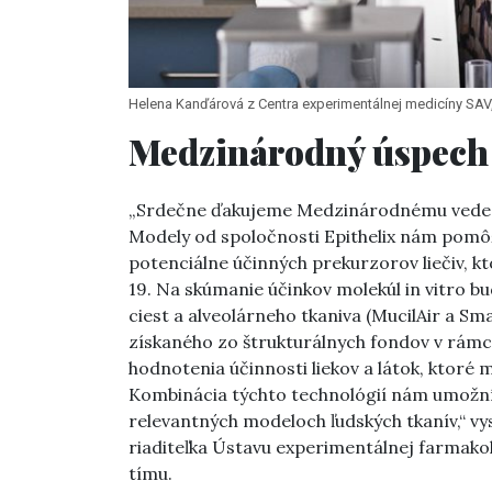
Helena Kanďárová z Centra experimentálnej medicíny SAV,
Medzinárodný úspech
„Srdečne ďakujeme Medzinárodnému vedeck
Modely od spoločnosti Epithelix nám pomô
potenciálne účinných prekurzorov liečiv, 
19. Na skúmanie účinkov molekúl in vitro 
ciest a alveolárneho tkaniva (MucilAir a Sm
získaného zo štrukturálnych fondov v rámci
hodnotenia účinnosti liekov a látok, ktoré 
Kombinácia týchto technológií nám umožní r
relevantných modeloch ľudských tkanív,“ vys
riaditeľka Ústavu experimentálnej farmako
tímu.