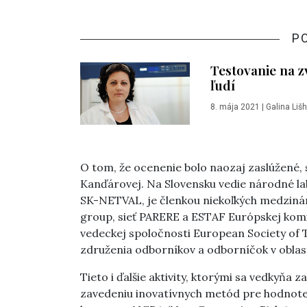
P
Testovanie na z
ľudí
8. mája 2021
|
Galina Liš
O tom, že ocenenie bolo naozaj zaslúžené,
Kanďárovej. Na Slovensku vedie národné la
SK-NETVAL, je členkou niekoľkých medzin
group, sieť PARERE a ESTAF Európskej komis
vedeckej spoločnosti European Society of T
združenia odborníkov a odborníčok v oblasti 
Tieto i ďalšie aktivity, ktorými sa vedkyňa
zavedeniu inovatívnych metód pre hodnoten