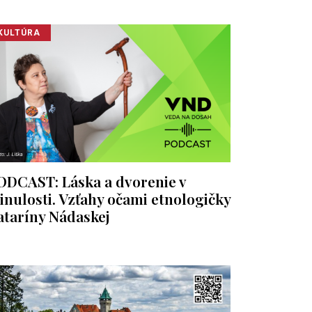
KULTÚRA
ODCAST: Láska a dvorenie v
inulosti. Vzťahy očami etnologičky
ataríny Nádaskej