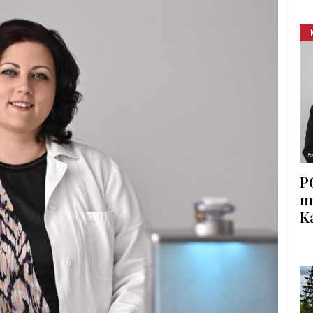
P
m
K