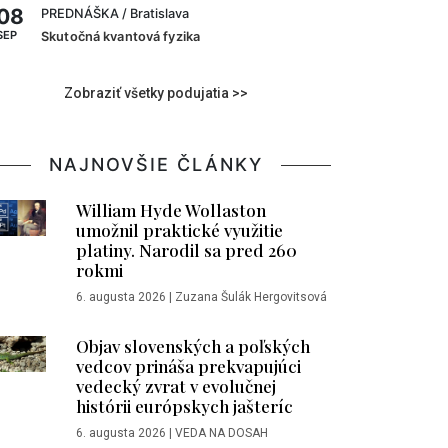
08
PREDNÁŠKA
/ Bratislava
SEP
Skutočná kvantová fyzika
Zobraziť všetky podujatia >>
NAJNOVŠIE ČLÁNKY
William Hyde Wollaston
umožnil praktické využitie
platiny. Narodil sa pred 260
rokmi
6. augusta 2026
|
Zuzana Šulák Hergovitsová
Objav slovenských a poľských
vedcov prináša prekvapujúci
vedecký zvrat v evolučnej
histórii európskych jašteríc
6. augusta 2026
|
VEDA NA DOSAH