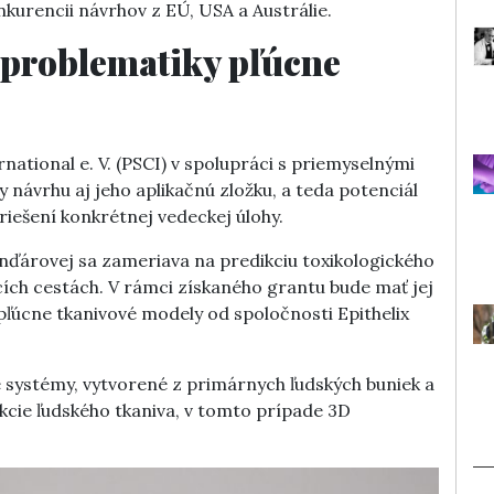
urencii návrhov z EÚ, USA a Austrálie.
 problematiky pľúcne
tional e. V. (PSCI) v spolupráci s priemyselnými
návrhu aj jeho aplikačnú zložku, a teda potenciál
 riešení konkrétnej vedeckej úlohy.
nďárovej sa zameriava na predikciu toxikologického
acích cestách. V rámci získaného grantu bude mať jej
pľúcne tkanivové modely od spoločnosti Epithelix
 systémy, vytvorené z primárnych ľudských buniek a
cie ľudského tkaniva, v tomto prípade 3D