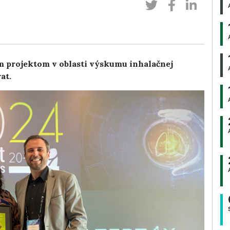
m projektom v oblasti výskumu inhalačnej
at.