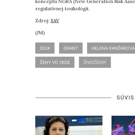
konceptu NGRA (New Generation Risk Asses
regulatívnej toxikológii.
Zdroj:
SAV
(JM)
2024
GRANT
HELENA KANĎÁROVÁ
ŽENY VO VEDE
ŽIVOČÍCHY
SÚVIS