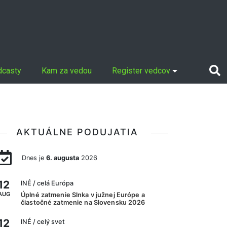
dcasty
Kam za vedou
Register vedcov
AKTUÁLNE PODUJATIA
Dnes je
6. augusta
2026
12
INÉ
/ celá Európa
AUG
Úplné zatmenie Slnka v južnej Európe a
čiastočné zatmenie na Slovensku 2026
12
INÉ
/ celý svet