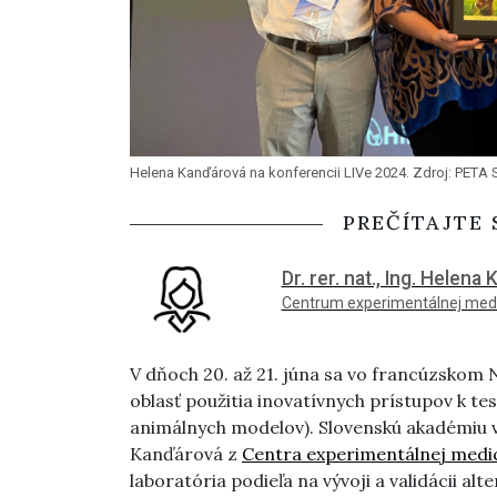
Helena Kanďárová na konferencii LIVe 2024. Zdroj: PETA 
PREČÍTAJTE 
Dr. rer. nat., Ing. Helen
Centrum experimentálnej med
V dňoch 20. až 21. júna sa vo francúzskom
oblasť použitia inovatívnych prístupov k testo
animálnych modelov). Slovenskú akadémiu 
Kanďárová z
Centra experimentálnej medi
laboratória podieľa na vývoji a validácii alt