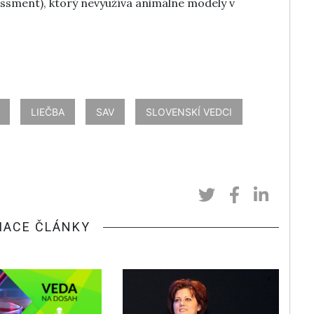
sment), ktorý nevyužíva animálne modely v
LIEČBA
SAV
SLOVENSKÍ VEDCI
IACE ČLÁNKY