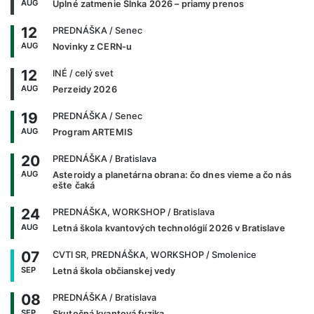
AUG
Úplné zatmenie Slnka 2026 – priamy prenos
12
PREDNÁŠKA
/ Senec
AUG
Novinky z CERN-u
12
INÉ
/ celý svet
AUG
Perzeidy 2026
19
PREDNÁŠKA
/ Senec
AUG
Program ARTEMIS
20
PREDNÁŠKA
/ Bratislava
AUG
Asteroidy a planetárna obrana: čo dnes vieme a čo nás
ešte čaká
24
PREDNÁŠKA, WORKSHOP
/ Bratislava
AUG
Letná škola kvantových technológií 2026 v Bratislave
07
CVTI SR, PREDNÁŠKA, WORKSHOP
/ Smolenice
SEP
Letná škola občianskej vedy
08
PREDNÁŠKA
/ Bratislava
SEP
Skutočná kvantová fyzika