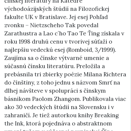
čínskej literatúry na Katedre
východoázijských štúdií na Filozofickej
fakulte UK v Bratislave. Jej esej Pohľad
zvonku – Nietzscheho Tak povedal
Zarathustra a Lao c´ho Tao Te Ťing získala v
roku 1998 druhú cenu v tvorivej súťaži o
najlepšiu vedeckú esej (Romboid, 3/1999).
Zaujíma sa o čínske výtvarné umenie a
súčasnú čínsku literatúru. Preložila a
prebásnila tri zbierky poézie Milana Richtera
do čínštiny, z toho jednu s názvom Smrť na
dlhej návšteve v spolupráci s čínskym
básnikom Paolom Zhangom. Publikovala viac
ako 30 vedeckých štúdií na Slovensku i v
zahraničí. Je tiež autorkou knihy Breaking
the Ink, ktorá pojednáva o abstraktnom