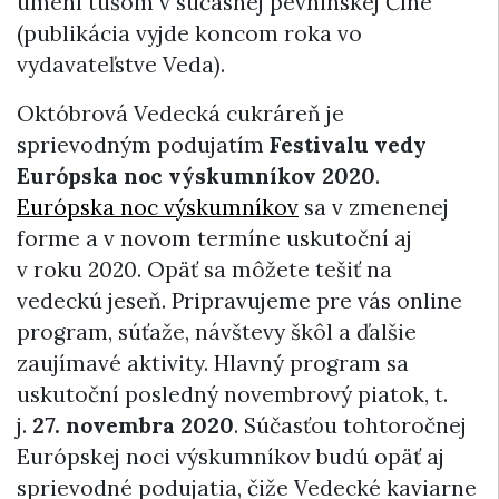
umení tušom v súčasnej pevninskej Číne
(publikácia vyjde koncom roka vo
vydavateľstve Veda).
Októbrová Vedecká cukráreň je
sprievodným podujatím
Festivalu vedy
Európska noc výskumníkov 2020
.
Európska noc výskumníkov
sa v zmenenej
forme a v novom termíne uskutoční aj
v roku 2020. Opäť sa môžete tešiť na
vedeckú jeseň. Pripravujeme pre vás online
program, súťaže, návštevy škôl a ďalšie
zaujímavé aktivity. Hlavný program sa
uskutoční posledný novembrový piatok, t.
j.
27. novembra 2020
. Súčasťou tohtoročnej
Európskej noci výskumníkov budú opäť aj
sprievodné podujatia, čiže Vedecké kaviarne