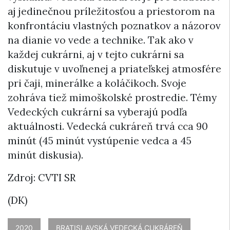
aj jedinečnou príležitosťou a priestorom na
konfrontáciu vlastných poznatkov a názorov
na dianie vo vede a technike. Tak ako v
každej cukrárni, aj v tejto cukrárni sa
diskutuje v uvoľnenej a priateľskej atmosfére
pri čaji, minerálke a koláčikoch. Svoje
zohráva tiež mimoškolské prostredie. Témy
Vedeckých cukrární sa vyberajú podľa
aktuálnosti. Vedecká cukráreň trvá cca 90
minút (45 minút vystúpenie vedca a 45
minút diskusia).
Zdroj: CVTI SR
(DK)
2020
BRATISLAVSKÁ VEDECKÁ CUKRÁREŇ