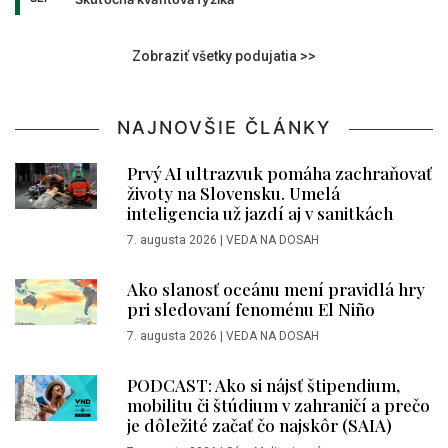
Zobraziť všetky podujatia >>
NAJNOVŠIE ČLÁNKY
Prvý AI ultrazvuk pomáha zachraňovať
životy na Slovensku. Umelá
inteligencia už jazdí aj v sanitkách
7. augusta 2026
|
VEDA NA DOSAH
Ako slanosť oceánu mení pravidlá hry
pri sledovaní fenoménu El Niño
7. augusta 2026
|
VEDA NA DOSAH
PODCAST: Ako si nájsť štipendium,
mobilitu či štúdium v zahraničí a prečo
je dôležité začať čo najskôr (SAIA)