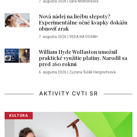
7. augusta 2026
|
Sára Molitorisová
Nová nádej na liečbu slepoty?
Experimentálne očné kvapky dokážu
obnoviť zrak
7. augusta 2026
|
VEDA NA DOSAH
William Hyde Wollaston umožnil
praktické využitie platiny. Narodil sa
pred 260 rokmi
6. augusta 2026
|
Zuzana Šulák Hergovitsová
AKTIVITY CVTI SR
KULTÚRA