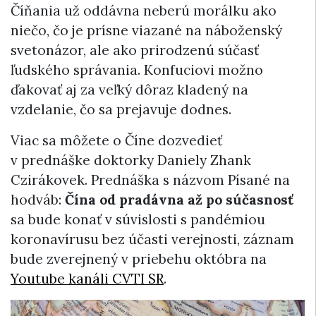
Číňania už oddávna neberú morálku ako
niečo, čo je prísne viazané na náboženský
svetonázor, ale ako prirodzenú súčasť
ľudského správania. Konfuciovi možno
ďakovať aj za veľký dôraz kladený na
vzdelanie, čo sa prejavuje dodnes.
Viac sa môžete o Číne dozvedieť
v prednáške doktorky Daniely Zhank
Czirákovek. Prednáška s názvom Písané na
hodváb:
Čína od pradávna až po súčasnosť
sa bude konať v súvislosti s pandémiou
koronavírusu bez účasti verejnosti, záznam
bude zverejnený v priebehu októbra na
Youtube kanáli CVTI SR
.