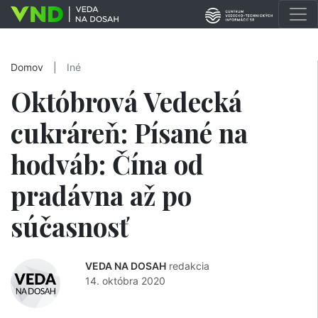
Domov
|
Iné
Októbrová Vedecká
cukráreň: Písané na
hodváb: Čína od
pradávna až po
súčasnosť
VEDA NA DOSAH
redakcia
14. októbra 2020