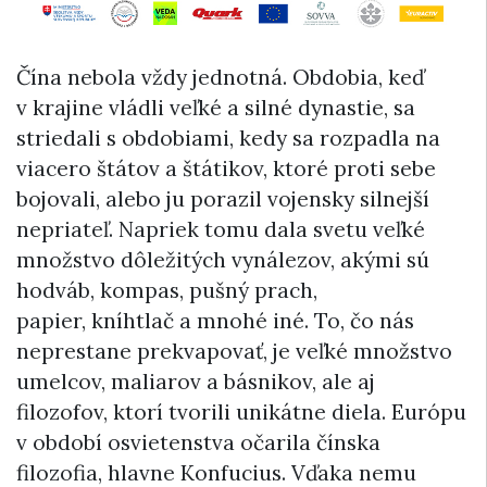
Čína nebola vždy jednotná. Obdobia, keď
v krajine vládli veľké a silné dynastie, sa
striedali s obdobiami, kedy sa rozpadla na
viacero štátov a štátikov, ktoré proti sebe
bojovali, alebo ju porazil vojensky silnejší
nepriateľ. Napriek tomu dala svetu veľké
množstvo dôležitých vynálezov, akými sú
hodváb, kompas, pušný prach,
papier, kníhtlač a mnohé iné. To, čo nás
neprestane prekvapovať, je veľké množstvo
umelcov, maliarov a básnikov, ale aj
filozofov, ktorí tvorili unikátne diela. Európu
v období osvietenstva očarila čínska
filozofia, hlavne Konfucius. Vďaka nemu