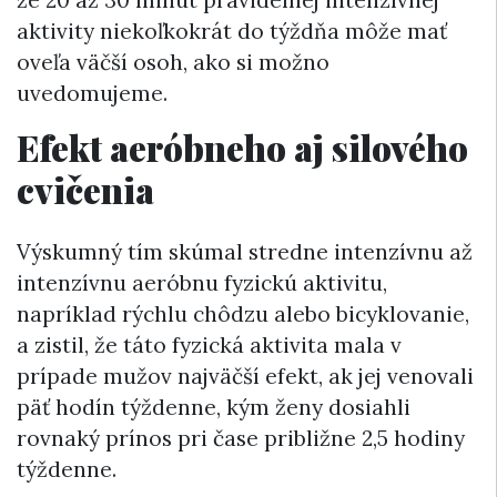
že 20 až 30 minút pravidelnej intenzívnej
aktivity niekoľkokrát do týždňa môže mať
oveľa väčší osoh, ako si možno
uvedomujeme.
Efekt aeróbneho aj silového
cvičenia
Výskumný tím skúmal stredne intenzívnu až
intenzívnu aeróbnu fyzickú aktivitu,
napríklad rýchlu chôdzu alebo bicyklovanie,
a zistil, že táto fyzická aktivita mala v
prípade mužov najväčší efekt, ak jej venovali
päť hodín týždenne, kým ženy dosiahli
rovnaký prínos pri čase približne 2,5 hodiny
týždenne.