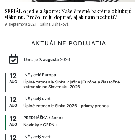
SERIÁL o jedle a športe: Naše črevné baktérie obľubujú
vlákninu. Prečo im ju dopriať, aj ak nám nechutí?
9. septembra 2021
|
Galina Lišháková
AKTUÁLNE PODUJATIA
Dnes je
7. augusta
2026
12
INÉ
/ celá Európa
AUG
Úplné zatmenie Slnka v južnej Európe a čiastočné
zatmenie na Slovensku 2026
12
INÉ
/ celý svet
AUG
Úplné zatmenie Slnka 2026 – priamy prenos
12
PREDNÁŠKA
/ Senec
AUG
Novinky z CERN-u
12
INÉ
/ celý svet