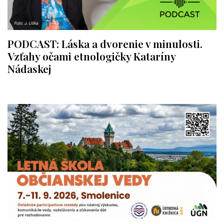
PODCAST: Láska a dvorenie v minulosti.
Vzťahy očami etnologičky Kataríny
Nádaskej