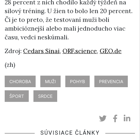
28 percent z nich chodilo každý týždeň na
silový tréning. U žien to bolo len 20 percent.
Či je to preto, že testovaní muži boli
ambicióznejší alebo mali jednoducho viac
času, vedci neskúmali.
Zdroj:
Cedars Sinai
,
ORF.science
,
GEO.de
(zh)
CHOROBA
MUŽI
POHYB
PREVENCIA
ŠPORT
SRDCE
SÚVISIACE ČLÁNKY