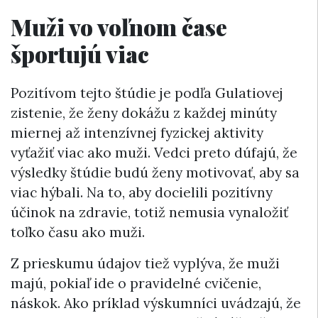
Muži vo voľnom čase
športujú viac
Pozitívom tejto štúdie je podľa Gulatiovej
zistenie, že ženy dokážu z každej minúty
miernej až intenzívnej fyzickej aktivity
vyťažiť viac ako muži. Vedci preto dúfajú, že
výsledky štúdie budú ženy motivovať, aby sa
viac hýbali. Na to, aby docielili pozitívny
účinok na zdravie, totiž nemusia vynaložiť
toľko času ako muži.
Z prieskumu údajov tiež vyplýva, že muži
majú, pokiaľ ide o pravidelné cvičenie,
náskok. Ako príklad výskumníci uvádzajú, že