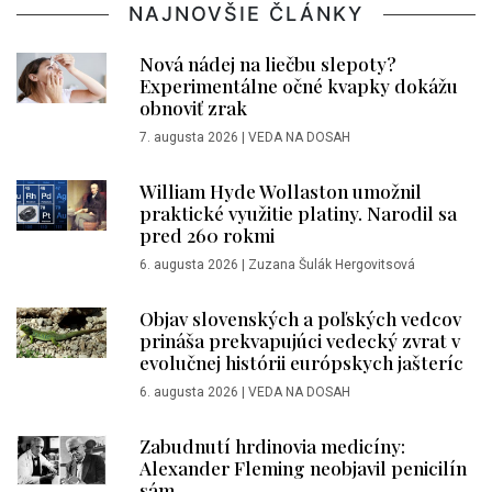
NAJNOVŠIE ČLÁNKY
Nová nádej na liečbu slepoty?
Experimentálne očné kvapky dokážu
obnoviť zrak
7. augusta 2026
|
VEDA NA DOSAH
William Hyde Wollaston umožnil
praktické využitie platiny. Narodil sa
pred 260 rokmi
6. augusta 2026
|
Zuzana Šulák Hergovitsová
Objav slovenských a poľských vedcov
prináša prekvapujúci vedecký zvrat v
evolučnej histórii európskych jašteríc
6. augusta 2026
|
VEDA NA DOSAH
Zabudnutí hrdinovia medicíny:
Alexander Fleming neobjavil penicilín
sám