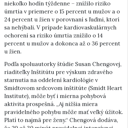
niekoľko hodín týždenne – znížilo riziko
úmrtia v priemere o 15 percent u mužov a o
24 percent u žien v porovnaní s ľuďmi, ktorí
sa nehýbali. V prípade kardiovaskulárnych
ochorení sa riziko úmrtia znížilo o 14
percent u mužov a dokonca až o 36 percent
u žien.
Podľa spoluautorky štúdie Susan Chengovej,
riaditeľky Inštitútu pre výskum zdravého
starnutia na oddelení kardiológie v
Smidtovom srdcovom inštitúte (Smidt Heart
Institute), môže byť i mierna pohybová
aktivita prospešná. „Aj nižšia miera
pravidelného pohybu môže mať veľký úžitok.
Platí to najmä pre ženy.“ Chengová dodáva,