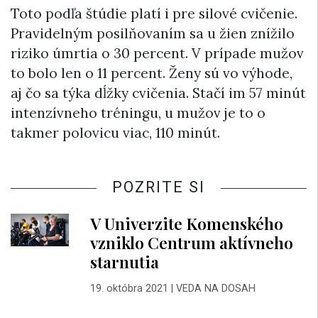
Toto podľa štúdie platí i pre silové cvičenie.
Pravidelným posilňovaním sa u žien znížilo
riziko úmrtia o 30 percent. V prípade mužov
to bolo len o 11 percent. Ženy sú vo výhode,
aj čo sa týka dĺžky cvičenia. Stačí im 57 minút
intenzívneho tréningu, u mužov je to o
takmer polovicu viac, 110 minút.
POZRITE SI
V Univerzite Komenského
vzniklo Centrum aktívneho
starnutia
19. októbra 2021
|
VEDA NA DOSAH