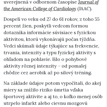
uverejnená v odbornom časopise
Journal of
the American College of Cardiology
(JAAC).
Dospelí vo veku od 27 do 61 rokov, z toho 55
percent žien, poskytli vedcom formou
dotazníka informácie súvisiace s fyzickou
aktivitou, ktorú vykonávajú počas týždňa.
Vedci skúmali údaje týkajúce sa frekvencie,
trvania, intenzity a typu fyzickej aktivity s
ohľadom na pohlavie. Išlo o pohybové
aktivity rôznej intenzity – od pomalej
chôdze cez aerobik až po silový tréning.
Na základe údajov potom vypočítali, do akej
miery sa znížilo riziko úmrtia vďaka
športovej aktivite a aj to, o koľko menej osôb
utrpelo infarkt alebo cievnu mozgovú