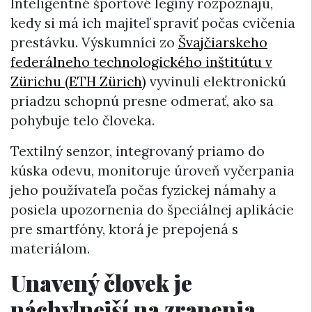
Inteligentné športové legíny rozpoznajú,
kedy si má ich majiteľ spraviť počas cvičenia
prestávku. Výskumníci zo
Švajčiarskeho
federálneho technologického inštitútu v
Zürichu (ETH Zürich)
vyvinuli elektronickú
priadzu schopnú presne odmerať, ako sa
pohybuje telo človeka.
Textilný senzor, integrovaný priamo do
kúska odevu, monitoruje úroveň vyčerpania
jeho používateľa počas fyzickej námahy a
posiela upozornenia do špeciálnej aplikácie
pre smartfóny, ktorá je prepojená s
materiálom.
Unavený človek je
náchylnejší na zranenia