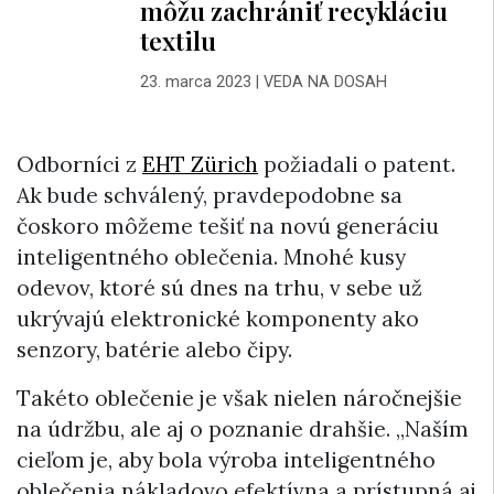
môžu zachrániť recykláciu
textilu
23. marca 2023
|
VEDA NA DOSAH
Odborníci z
EHT Zürich
požiadali o patent.
Ak bude schválený, pravdepodobne sa
čoskoro môžeme tešiť na novú generáciu
inteligentného oblečenia. Mnohé kusy
odevov, ktoré sú dnes na trhu, v sebe už
ukrývajú elektronické komponenty ako
senzory, batérie alebo čipy.
Takéto oblečenie je však nielen náročnejšie
na údržbu, ale aj o poznanie drahšie. „Naším
cieľom je, aby bola výroba inteligentného
oblečenia nákladovo efektívna a prístupná aj