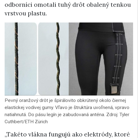
odborníci omotali tuhý drôt obalený tenkou
vrstvou plastu.
Pevný oranžový drôt je špirálovito obkrútený okolo čiernej
elastickej vodivej gumy. Vľavo je štruktúra uvoľnená, vpravo
natiahnutá. Do pásu legín je zabudovaná anténa. Zdroj: Tyler
Cuthbert/ETH Zürich
„Takéto vlákna fungujú ako elektródy, ktoré