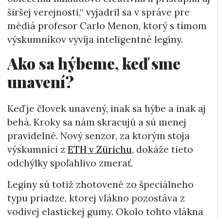
širšej verejnosti,“ vyjadril sa v správe pre
médiá profesor Carlo Menon, ktorý s tímom
výskumníkov vyvíja inteligentné legíny.
Ako sa hýbeme, keď sme
unavení?
Keď je človek unavený, inak sa hýbe a inak aj
behá. Kroky sa nám skracujú a sú menej
pravidelné. Nový senzor, za ktorým stoja
výskumníci z
ETH v Zürichu
, dokáže tieto
odchýlky spoľahlivo zmerať.
Legíny sú totiž zhotovené zo špeciálneho
typu priadze, ktorej vlákno pozostáva z
vodivej elastickej gumy. Okolo tohto vlákna