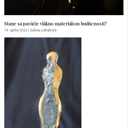
Stane sa pavúčie vlákno materiálom budúcnosti?
19. apríla 2022
|
Galina Lišháková