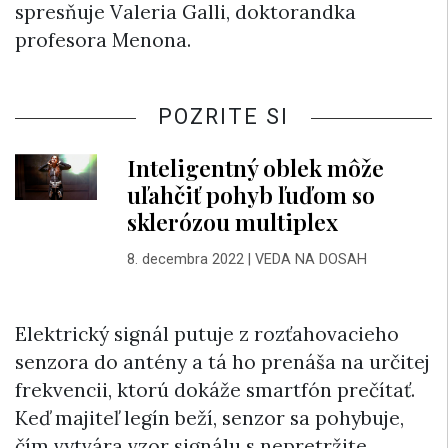
spresňuje Valeria Galli, doktorandka
profesora Menona.
POZRITE SI
Inteligentný oblek môže
uľahčiť pohyb ľuďom so
sklerózou multiplex
8. decembra 2022
|
VEDA NA DOSAH
Elektrický signál putuje z rozťahovacieho
senzora do antény a tá ho prenáša na určitej
frekvencii, ktorú dokáže smartfón prečítať.
Keď majiteľ legín beží, senzor sa pohybuje,
čím vytvára vzor signálu s nepretržite