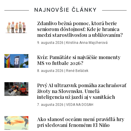
NAJNOVŠIE ČLÁNKY
Zdanlivo bežná pomoc, ktorá berie
seniorom dôstojnosť: Kde je hranica
medzi starostlivosťou a ubližovaním?
9. augusta 2026
|
Kristína Anna Majcherová
Kvíz: Pamätáte si najväčšie momenty
MS vo futbale 2026?
8. augusta 2026
|
René Beláček
Prvý AI ultrazvuk pomáha zachraňovať
životy na Slovensku. Umelá
inteligencia už jazdí aj v sanitkách
7. augusta 2026
|
VEDA NA DOSAH
Ako slanosť oceánu mení pravidlá hry
pri sledovaní fenoménu El Niño