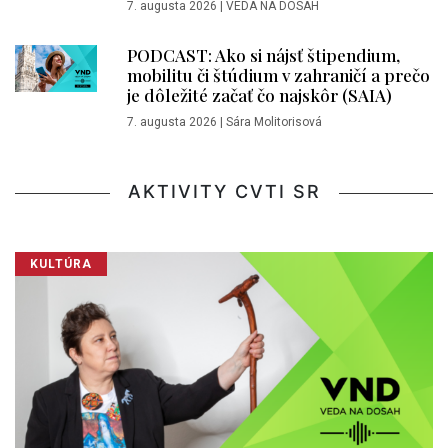
7. augusta 2026
|
VEDA NA DOSAH
PODCAST: Ako si nájsť štipendium,
mobilitu či štúdium v zahraničí a prečo
je dôležité začať čo najskôr (SAIA)
7. augusta 2026
|
Sára Molitorisová
AKTIVITY CVTI SR
KULTÚRA