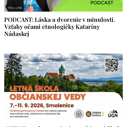
PODCAST: Láska a dvorenie v minulosti.
Vzťahy očami etnologičky Kataríny
Nádaskej