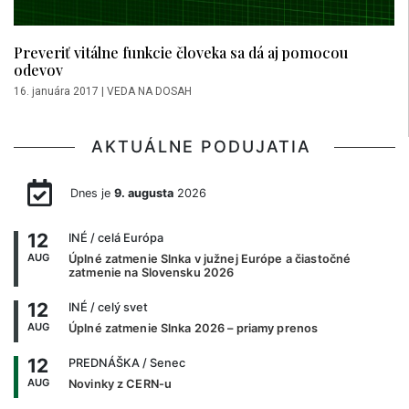
Preveriť vitálne funkcie človeka sa dá aj pomocou
odevov
16. januára 2017
|
VEDA NA DOSAH
AKTUÁLNE PODUJATIA
Dnes je
9. augusta
2026
12
INÉ
/ celá Európa
AUG
Úplné zatmenie Slnka v južnej Európe a čiastočné
zatmenie na Slovensku 2026
12
INÉ
/ celý svet
AUG
Úplné zatmenie Slnka 2026 – priamy prenos
12
PREDNÁŠKA
/ Senec
AUG
Novinky z CERN-u