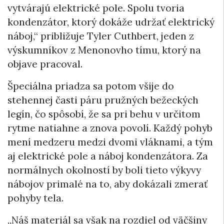
vytvárajú elektrické pole. Spolu tvoria
kondenzátor, ktorý dokáže udržať elektrický
náboj,“ približuje Tyler Cuthbert, jeden z
výskumníkov z Menonovho tímu, ktorý na
objave pracoval.
Špeciálna priadza sa potom všije do
stehennej časti páru pružných bežeckých
legín, čo spôsobí, že sa pri behu v určitom
rytme natiahne a znova povolí. Každý pohyb
mení medzeru medzi dvomi vláknami, a tým
aj elektrické pole a náboj kondenzátora. Za
normálnych okolností by boli tieto výkyvy
nábojov primalé na to, aby dokázali zmerať
pohyby tela.
„Náš materiál sa však na rozdiel od väčšiny