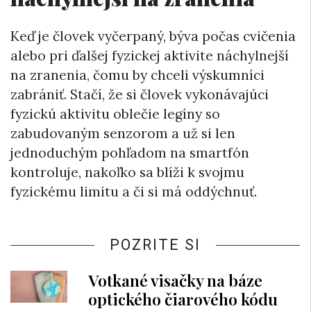
Keď je človek vyčerpaný, býva počas cvičenia
alebo pri ďalšej fyzickej aktivite náchylnejší
na zranenia, čomu by chceli výskumníci
zabrániť. Stačí, že si človek vykonávajúci
fyzickú aktivitu oblečie legíny so
zabudovaným senzorom a už si len
jednoduchým pohľadom na smartfón
kontroluje, nakoľko sa blíži k svojmu
fyzickému limitu a či si má oddýchnuť.
POZRITE SI
Votkané visačky na báze
optického čiarového kódu