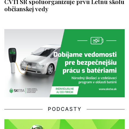
CVTI SR spoluorganizuje prvú Letnú školu
občianskej vedy
PODCASTY