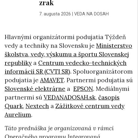
zrak
7. augusta 2026
|
VEDA NA DOSAH
Hlavnými organizátormi podujatia Týždeň
vedy a techniky na Slovensku je
Ministerstvo
školstva, vedy, výskumu a športu Slovenskej
republiky
a
Centrum vedecko-technických
informácií SR (CVTI SR)
. Spoluorganizátorom
podujatia je
AMAVET
. Partnermi podujatia sú
Slovenské elektrárne
a
EPSON
. Mediálnymi
partnermi sú
VEDANADOSAH.sk
,
časopis
Quark
,
Nextech
a
Zážitkové centrum vedy
Aurelium
.
Táto prednáška je organizovaná v rámci
Operačného programu Integrovaná