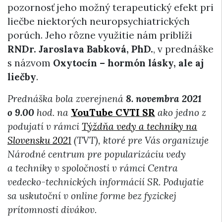
pozornosť jeho možný terapeutický efekt pri
liečbe niektorých neuropsychiatrických
porúch. Jeho rôzne využitie nám priblíži
RNDr. Jaroslava Babková, PhD.
, v prednáške
s názvom
Oxytocín – hormón lásky, ale aj
liečby
.
Prednáška bola zverejnená
8. novembra 2021
o 9.00
hod. na
YouTube CVTI SR
ako jedno z
podujatí v rámci
Týždňa vedy a techniky na
Slovensku 2021
(TVT), ktoré pre Vás organizuje
Národné centrum pre popularizáciu vedy
a techniky v spoločnosti v rámci Centra
vedecko-technických informácií SR. Podujatie
sa uskutoční v online forme bez fyzickej
prítomnosti divákov.