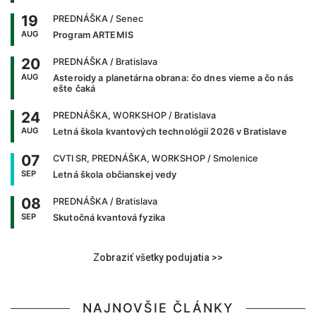
19
PREDNÁŠKA
/ Senec
AUG
Program ARTEMIS
20
PREDNÁŠKA
/ Bratislava
AUG
Asteroidy a planetárna obrana: čo dnes vieme a čo nás
ešte čaká
24
PREDNÁŠKA, WORKSHOP
/ Bratislava
AUG
Letná škola kvantových technológií 2026 v Bratislave
07
CVTI SR, PREDNÁŠKA, WORKSHOP
/ Smolenice
SEP
Letná škola občianskej vedy
08
PREDNÁŠKA
/ Bratislava
SEP
Skutočná kvantová fyzika
Zobraziť všetky podujatia >>
NAJNOVŠIE ČLÁNKY