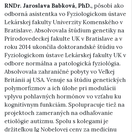
RNDr. Jaroslava Babková, PhD.,
pôsobí ako
odborná asistentka vo Fyziologickom ústave
Lekárskej fakulty Univerzity Komenského v
Bratislave. Absolvovala štúdium genetiky na
Prírodovedeckej fakulte UK v Bratislave a v
roku 2014 ukončila doktorandské štúdiu vo
Fyziologickom ústave Lekárskej fakulty UK v
odbore normálna a patologická fyziológia.
Absolvovala zahraničné pobyty vo Veľkej
Británii aj USA. Venuje sa štúdiu genetických
polymorfizmov a ich úlohe pri modulácii
vplyvu pohlavných hormónov vo vzťahu ku
kognitívnym funkciám. Spolupracuje tiež na
projektoch zameraných na odhaľovanie
etiológie autizmu. Spolu s kolegami je
držiteľkou Ig Nobelovej ceny za medicínu