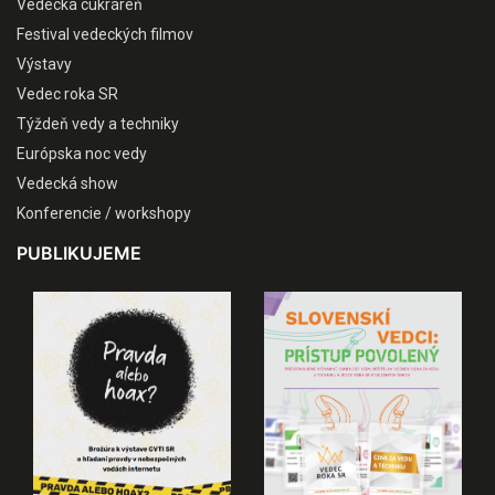
Vedecká cukráreň
Festival vedeckých filmov
Výstavy
Vedec roka SR
Týždeň vedy a techniky
Európska noc vedy
Vedecká show
Konferencie / workshopy
PUBLIKUJEME