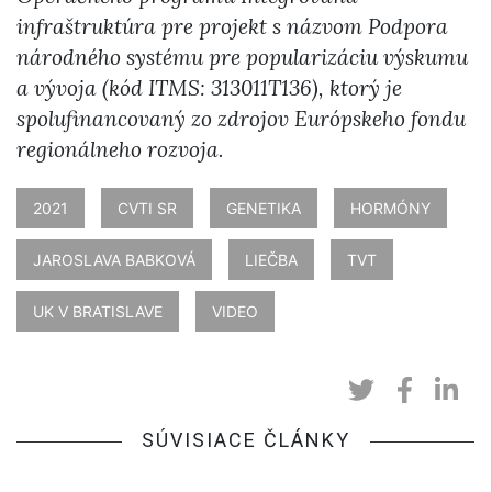
infraštruktúra pre projekt s názvom Podpora
národného systému pre popularizáciu výskumu
a vývoja (kód ITMS: 313011T136), ktorý je
spolufinancovaný zo zdrojov Európskeho fondu
regionálneho rozvoja.
2021
CVTI SR
GENETIKA
HORMÓNY
JAROSLAVA BABKOVÁ
LIEČBA
TVT
UK V BRATISLAVE
VIDEO
SÚVISIACE ČLÁNKY