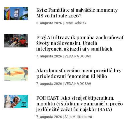
Kvíz: Pamätáte si najväčšie momenty
MS vo futbale 2026?
8. augusta 2026
|
René Beláček
Prvý AI ultrazvuk pomáha zachraňovať
životy na Slovensku. Umelá
inteligencia už jazdí aj v sanitkách
7. augusta 2026
|
VEDA NA DOSAH
Ako slanosť oceánu mení pravidlá hry
pri sledovaní fenoménu El Niño
7. augusta 2026
|
VEDA NA DOSAH
PODCAST: Ako si nájsť štipendium,
mobilitu či štúdium v zahraničí a prečo
je dôležité začať čo najskôr (SAIA)
7. augusta 2026
|
Sára Molitorisová