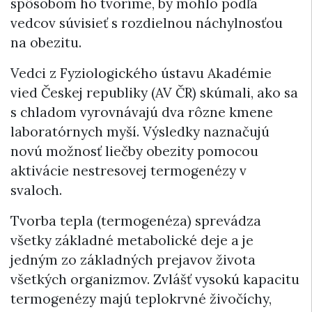
spôsobom ho tvoríme, by mohlo podľa
vedcov súvisieť s rozdielnou náchylnosťou
na obezitu.
Vedci z Fyziologického ústavu Akadémie
vied Českej republiky (AV ČR) skúmali, ako sa
s chladom vyrovnávajú dva rôzne kmene
laboratórnych myší. Výsledky naznačujú
novú možnosť liečby obezity pomocou
aktivácie nestresovej termogenézy v
svaloch.
Tvorba tepla (termogenéza) sprevádza
všetky základné metabolické deje a je
jedným zo základných prejavov života
všetkých organizmov. Zvlášť vysokú kapacitu
termogenézy majú teplokrvné živočíchy,