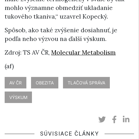
mohlo významne obmedziť ukladanie
tukového tkaniva,“ uzavrel Kopecký.
Spôsob, ako také zvýšenie dosiahnuť, je
podľa neho výzvou na ďalší výskum.
Zdroj: TS AV ČR,
Molecular Metabolism
(af)
AV ČR
OBEZITA
TLAČOVÁ SPRÁVA
VÝSKUM
SÚVISIACE ČLÁNKY