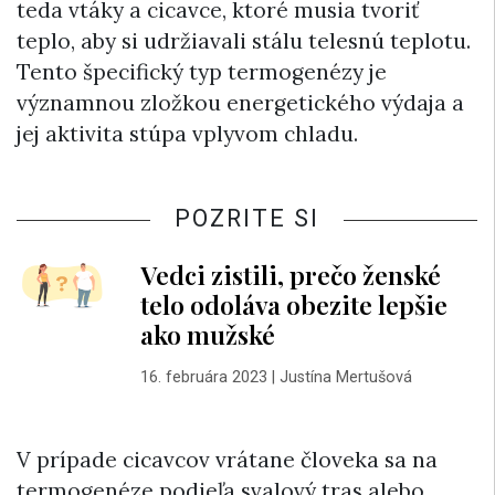
teda vtáky a cicavce, ktoré musia tvoriť
teplo, aby si udržiavali stálu telesnú teplotu.
Tento špecifický typ termogenézy je
významnou zložkou energetického výdaja a
jej aktivita stúpa vplyvom chladu.
POZRITE SI
Vedci zistili, prečo ženské
telo odoláva obezite lepšie
ako mužské
16. februára 2023
|
Justína Mertušová
V prípade cicavcov vrátane človeka sa na
termogenéze podieľa svalový tras alebo