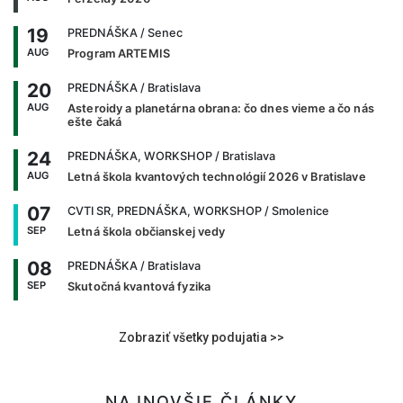
19
PREDNÁŠKA
/ Senec
AUG
Program ARTEMIS
20
PREDNÁŠKA
/ Bratislava
AUG
Asteroidy a planetárna obrana: čo dnes vieme a čo nás
ešte čaká
24
PREDNÁŠKA, WORKSHOP
/ Bratislava
AUG
Letná škola kvantových technológií 2026 v Bratislave
07
CVTI SR, PREDNÁŠKA, WORKSHOP
/ Smolenice
SEP
Letná škola občianskej vedy
08
PREDNÁŠKA
/ Bratislava
SEP
Skutočná kvantová fyzika
Zobraziť všetky podujatia >>
NAJNOVŠIE ČLÁNKY