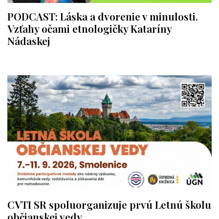
PODCAST: Láska a dvorenie v minulosti.
Vzťahy očami etnologičky Kataríny
Nádaskej
CVTI SR spoluorganizuje prvú Letnú školu
občianskej vedy