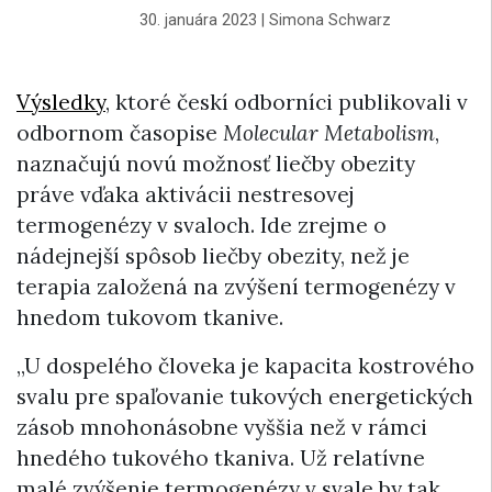
30. januára 2023
|
Simona Schwarz
Výsledky
, ktoré českí odborníci publikovali v
odbornom časopise
Molecular Metabolism
,
naznačujú novú možnosť liečby obezity
práve vďaka aktivácii nestresovej
termogenézy v svaloch. Ide zrejme o
nádejnejší spôsob liečby obezity, než je
terapia založená na zvýšení termogenézy v
hnedom tukovom tkanive.
„U dospelého človeka je kapacita kostrového
svalu pre spaľovanie tukových energetických
zásob mnohonásobne vyššia než v rámci
hnedého tukového tkaniva. Už relatívne
malé zvýšenie termogenézy v svale by tak