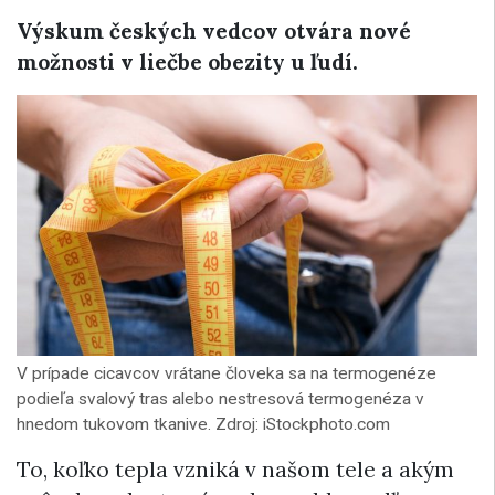
Výskum českých vedcov otvára nové
možnosti v liečbe obezity u ľudí.
V prípade cicavcov vrátane človeka sa na termogenéze
podieľa svalový tras alebo nestresová termogenéza v
hnedom tukovom tkanive. Zdroj: iStockphoto.com
To, koľko tepla vzniká v našom tele a akým