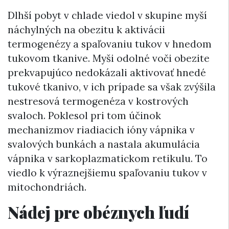
Dlhší pobyt v chlade viedol v skupine myší
náchylných na obezitu k aktivácii
termogenézy a spaľovaniu tukov v hnedom
tukovom tkanive. Myši odolné voči obezite
prekvapujúco nedokázali aktivovať hnedé
tukové tkanivo, v ich prípade sa však zvýšila
nestresová termogenéza v kostrových
svaloch. Poklesol pri tom účinok
mechanizmov riadiacich ióny vápnika v
svalových bunkách a nastala akumulácia
vápnika v sarkoplazmatickom retikulu. To
viedlo k výraznejšiemu spaľovaniu tukov v
mitochondriách.
Nádej pre obéznych ľudí