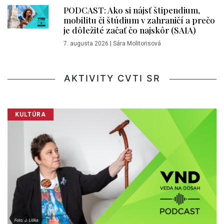
PODCAST: Ako si nájsť štipendium,
mobilitu či štúdium v zahraničí a prečo
je dôležité začať čo najskôr (SAIA)
7. augusta 2026
|
Sára Molitorisová
AKTIVITY CVTI SR
KULTÚRA