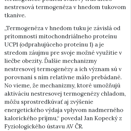
nestresová termogenéza v hnedom tukovom
tkanive.
„Termogenéza v hnedom tuku je závislá od
prítomnosti mitochondriálneho proteínu
UCP1 (odprahujúceho proteínu 1) a je
stredom záujmu pre svoje možné využitie v
liečbe obezity. Ďalšie mechanizmy
nestresovej termogenézy a ich význam sú v
porovnaní s ním relatívne málo prebádané.
No vieme, že mechanizmy, ktoré umožňujú
aktiváciu nestresovej termogenézy chladom,
môžu sprostredkúvať aj zvýšenie
energetického výdaja vplyvom nadmerného
kalorického príjmu,“ povedal Jan Kopecký z
Fyziologického ústavu AV ČR.