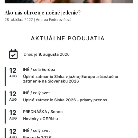
Ako nás ohrozuje nočné jedenie?
28. októbra 2022
|
Andrea Fedorovičová
AKTUÁLNE PODUJATIA
Dnes je
9. augusta
2026
12
INÉ
/ celá Európa
AUG
Úplné zatmenie Slnka v južnej Európe a čiastočné
zatmenie na Slovensku 2026
12
INÉ
/ celý svet
AUG
Úplné zatmenie Slnka 2026 – priamy prenos
12
PREDNÁŠKA
/ Senec
AUG
Novinky z CERN-u
12
INÉ
/ celý svet
AUG
Perzeidy 2026