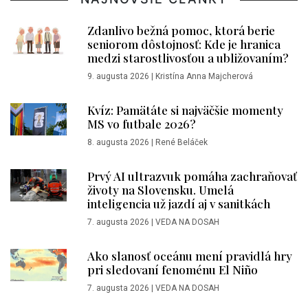
Zdanlivo bežná pomoc, ktorá berie
seniorom dôstojnosť: Kde je hranica
medzi starostlivosťou a ubližovaním?
9. augusta 2026
|
Kristína Anna Majcherová
Kvíz: Pamätáte si najväčšie momenty
MS vo futbale 2026?
8. augusta 2026
|
René Beláček
Prvý AI ultrazvuk pomáha zachraňovať
životy na Slovensku. Umelá
inteligencia už jazdí aj v sanitkách
7. augusta 2026
|
VEDA NA DOSAH
Ako slanosť oceánu mení pravidlá hry
pri sledovaní fenoménu El Niño
7. augusta 2026
|
VEDA NA DOSAH