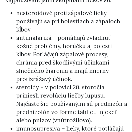
Najpoužívanejšími skupinami liekov sú:
nesteroidové protizápalové lieky –
používajú sa pri bolestiach a zápaloch
kĺbov.
antimalariká – pomáhajú zvládnuť
kožné problémy, horúčku aj bolesti
kĺbov. Potláčajú zápalové procesy,
chránia pred škodlivými účinkami
slnečného žiarenia a majú mierny
protizrážavý účinok.
steroidy – v polovici 20. storočia
priniesli revolúciu liečby lupusu.
Najčastejšie používanými sú prednizón a
prednizolón vo forme tabliet, injekcií
alebo pulzov (vnútrožilovo).
imunosupresíva – lieky, ktoré potláčajú