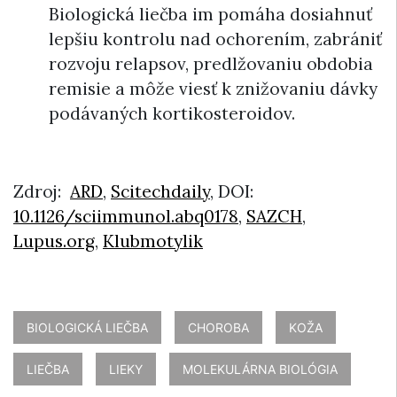
Biologická liečba im pomáha dosiahnuť
lepšiu kontrolu nad ochorením, zabrániť
rozvoju relapsov, predlžovaniu obdobia
remisie a môže viesť k znižovaniu dávky
podávaných kortikosteroidov.
Zdroj:
ARD
,
Scitechdaily
, DOI:
10.1126/sciimmunol.abq0178
,
SAZCH
,
Lupus.org
,
Klubmotylik
BIOLOGICKÁ LIEČBA
CHOROBA
KOŽA
LIEČBA
LIEKY
MOLEKULÁRNA BIOLÓGIA