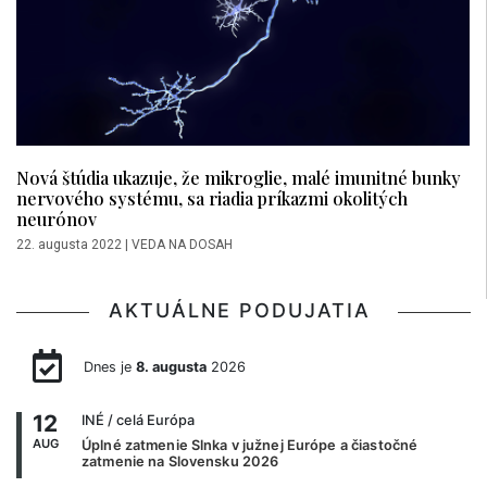
Nová štúdia ukazuje, že mikroglie, malé imunitné bunky
nervového systému, sa riadia príkazmi okolitých
neurónov
22. augusta 2022
|
VEDA NA DOSAH
AKTUÁLNE PODUJATIA
Dnes je
8. augusta
2026
12
INÉ
/ celá Európa
AUG
Úplné zatmenie Slnka v južnej Európe a čiastočné
zatmenie na Slovensku 2026