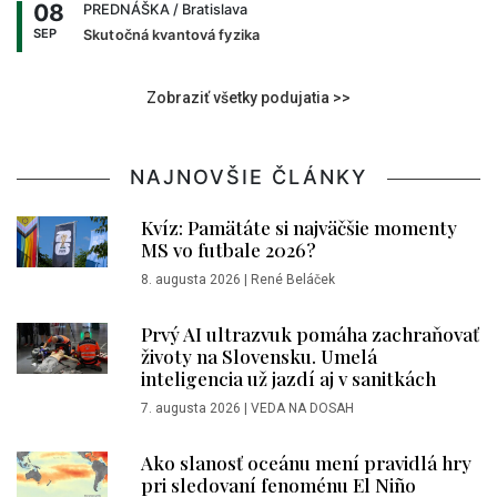
08
PREDNÁŠKA
/ Bratislava
SEP
Skutočná kvantová fyzika
Zobraziť všetky podujatia >>
NAJNOVŠIE ČLÁNKY
Kvíz: Pamätáte si najväčšie momenty
MS vo futbale 2026?
8. augusta 2026
|
René Beláček
Prvý AI ultrazvuk pomáha zachraňovať
životy na Slovensku. Umelá
inteligencia už jazdí aj v sanitkách
7. augusta 2026
|
VEDA NA DOSAH
Ako slanosť oceánu mení pravidlá hry
pri sledovaní fenoménu El Niño