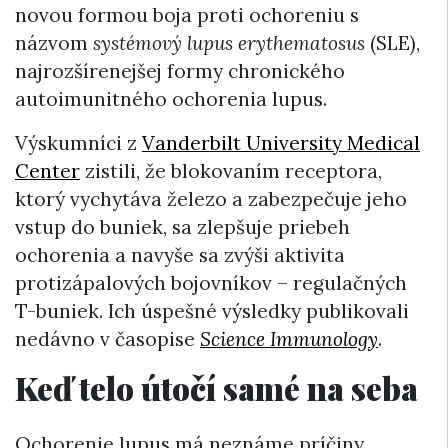
novou formou boja proti ochoreniu s
názvom
systémový
lupus erythematosus
(SLE),
najrozšírenejšej formy chronického
autoimunitného ochorenia lupus.
Výskumníci z
Vanderbilt University Medical
Center
zistili, že blokovaním receptora,
ktorý vychytáva železo a zabezpečuje jeho
vstup do buniek, sa zlepšuje priebeh
ochorenia a navyše sa zvýši aktivita
protizápalových bojovníkov – regulačných
T-buniek. Ich úspešné výsledky publikovali
nedávno v časopise
Science Immunology
.
Keď telo útočí samé na seba
Ochorenie lupus má neznáme príčiny