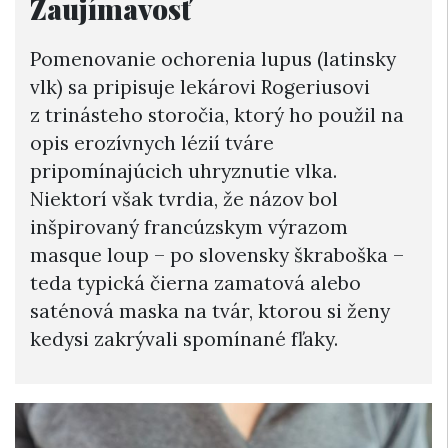
Zaujímavosť
Pomenovanie ochorenia lupus (latinsky
vlk) sa pripisuje lekárovi Rogeriusovi
z trinásteho storočia, ktorý ho použil na
opis erozívnych lézií tváre
pripomínajúcich uhryznutie vlka.
Niektorí však tvrdia, že názov bol
inšpirovaný francúzskym výrazom
masque loup – po slovensky škraboška –
teda typická čierna zamatová alebo
saténová maska na tvár, ktorou si ženy
kedysi zakrývali spomínané fľaky.