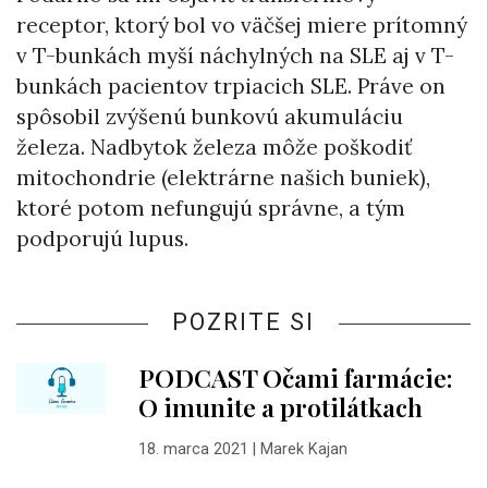
receptor, ktorý bol vo väčšej miere prítomný
v T-bunkách myší náchylných na SLE aj v T-
bunkách pacientov trpiacich SLE. Práve on
spôsobil zvýšenú bunkovú akumuláciu
železa. Nadbytok železa môže poškodiť
mitochondrie (elektrárne našich buniek),
ktoré potom nefungujú správne, a tým
podporujú lupus.
POZRITE SI
PODCAST Očami farmácie:
O imunite a protilátkach
18. marca 2021
|
Marek Kajan