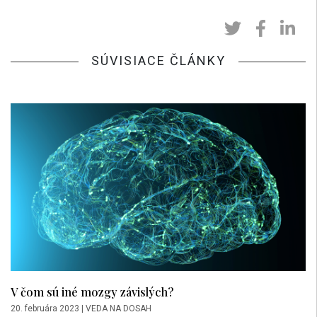
SÚVISIACE ČLÁNKY
V čom sú iné mozgy závislých?
20. februára 2023
|
VEDA NA DOSAH