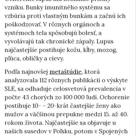
vzniku. Bunky imunitného systému sa
vzbúria proti vlastným bunkám a začnú ich
poškodzovať. V rôznych orgánoch a
systémoch tela spôsobujú bolesť, a
vyvolávajú tak chronické zápaly. Lupus
najčastejšie postihuje kožu, kĺby, mozog,
pľúca, obličky a cievy.
Podľa najnovšej
metaštúdie
, ktorá
analyzovala 112 rôznych publikácií o výskyte
SLE, sa odhaduje celosvetová prevalencia v
počte 43 chorých zo 100 000 ľudí. Ochorenie
postihuje 10- – 20-krát častejšie ženy ako
mužov a väčšinou prepukne medzi 15. až 40.
rokom života. Najčastejšie sa objavuje u
našich susedov v Poľsku, potom v Spojených