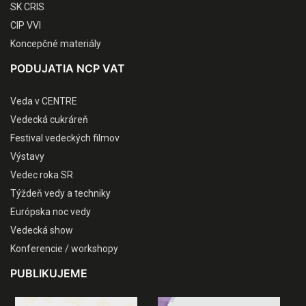
SK CRIS
CIP VVI
Koncepčné materiály
PODUJATIA NCP VAT
Veda v CENTRE
Vedecká cukráreň
Festival vedeckých filmov
Výstavy
Vedec roka SR
Týždeň vedy a techniky
Európska noc vedy
Vedecká show
Konferencie / workshopy
PUBLIKUJEME