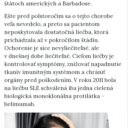
štátoch amerických a Barbadose.
Ešte pred polstoročím sa o tejto chorobe
veľa nevedelo, a preto sa pacientom
neposkytovala dostatočná liečba, ktorá
prichádzala až v pokročilom štádiu.
Ochorenie je síce nevyliečiteľné, ale
v dnešnej dobe liečiteľné. Cieľom liečby je
kontrolovať symptómy, znižovať napadnutie
tkanív imunitným systémom a chrániť
orgány pred poškodením. V roku 2011 bola
na liečbu SLE schválená iba jedna cielená
biologická monoklonálna protilátka –
belimumab.