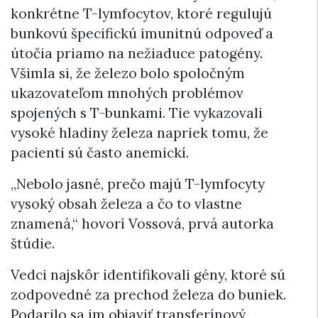
konkrétne T-lymfocytov, ktoré regulujú
bunkovú špecifickú imunitnú odpoveď a
útočia priamo na nežiaduce patogény.
Všimla si, že železo bolo spoločným
ukazovateľom mnohých problémov
spojených s T-bunkami. Tie vykazovali
vysoké hladiny železa napriek tomu, že
pacienti sú často anemickí.
„Nebolo jasné, prečo majú T-lymfocyty
vysoký obsah železa a čo to vlastne
znamená,“ hovorí Vossová, prvá autorka
štúdie.
Vedci najskôr identifikovali gény, ktoré sú
zodpovedné za prechod železa do buniek.
Podarilo sa im objaviť transferínový