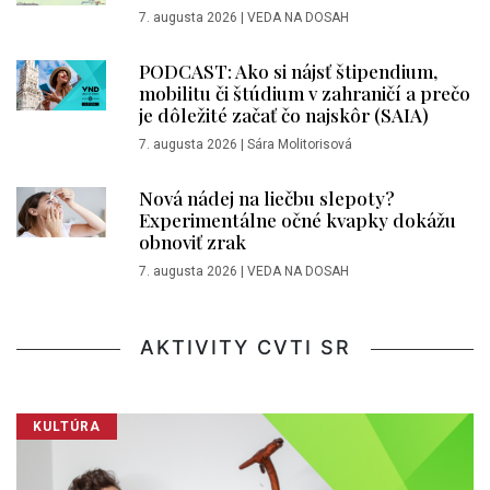
7. augusta 2026
|
VEDA NA DOSAH
PODCAST: Ako si nájsť štipendium,
mobilitu či štúdium v zahraničí a prečo
je dôležité začať čo najskôr (SAIA)
7. augusta 2026
|
Sára Molitorisová
Nová nádej na liečbu slepoty?
Experimentálne očné kvapky dokážu
obnoviť zrak
7. augusta 2026
|
VEDA NA DOSAH
AKTIVITY CVTI SR
KULTÚRA