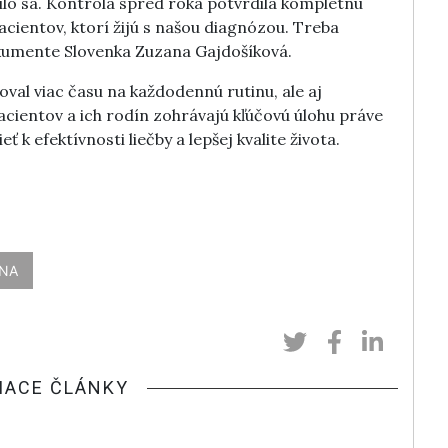
ilo sa. Kontrola spred roka potvrdila kompletnú
acientov, ktorí žijú s našou diagnózou. Treba
dokumente Slovenka Zuzana Gajdošíková.
val viac času na každodennú rutinu, ale aj
ientov a ich rodín zohrávajú kľúčovú úlohu práve
 k efektívnosti liečby a lepšej kvalite života.
INA
IACE ČLÁNKY