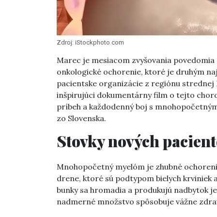
Zdroj: iStockphoto.com
Marec je mesiacom zvyšovania povedomia
onkologické ochorenie, ktoré je druhým naj
pacientske organizácie z regiónu strednej Eu
inšpirujúci dokumentárny film o tejto choro
príbeh a každodenný boj s mnohopočetným
zo Slovenska.
Stovky nových pacient
Mnohopočetný myelóm je zhubné ochorenie 
drene, ktoré sú podtypom bielych krviniek 
bunky sa hromadia a produkujú nadbytok je
nadmerné množstvo spôsobuje vážne zdrav