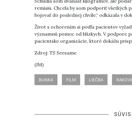
Schudla som dvanásť kilogramov, ale podar
remisiu. Chcela by som podporiť všetkých p
bojovať do poslednej chvíle,“ odkázala v 
Život s ochorením si podľa pacientov vyžado
významnú pomoc od blízkych. V podpore pac
pacientske organizácie, ktoré dokážu prispieť
Zdroj: TS Seesame
(JM)
BUNKA
FILM
LIEČBA
RAKOV
SÚVIS