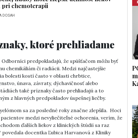
i pri chemoterapii
A DOSAH
znaky, ktoré prehliadame
a. Odborníci predpokladajú, že spúšťačom môžu byť
P
u chemikáliám či radiácii. Medzi najčastejšie
m
bolesti kostí často v oblasti chrbtice,
K
nstvo, únava, závraty, dýchavičnosť alebo
štádiách také príznaky často prehliadajú a to
dným z hlavných predpokladov úspešnej liečby.
lómom sa za posledné roky značne zlepšila. Hoci
 pacientov medzi nevyliečiteľné ochorenia, verím, že
chodom ďalších liekov z klinických štúdií sa raz
a,“ povedala docentka Ľubica Harvanová z Kliniky