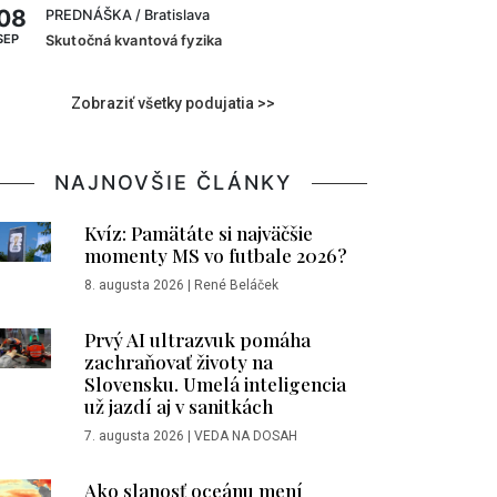
08
PREDNÁŠKA
/ Bratislava
SEP
Skutočná kvantová fyzika
Zobraziť všetky podujatia >>
NAJNOVŠIE ČLÁNKY
Kvíz: Pamätáte si najväčšie
momenty MS vo futbale 2026?
8. augusta 2026
|
René Beláček
Prvý AI ultrazvuk pomáha
zachraňovať životy na
Slovensku. Umelá inteligencia
už jazdí aj v sanitkách
7. augusta 2026
|
VEDA NA DOSAH
Ako slanosť oceánu mení