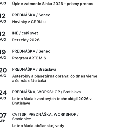
AUG
Úplné zatmenie Slnka 2026 – priamy prenos
12
PREDNÁŠKA
/ Senec
AUG
Novinky z CERN-u
12
INÉ
/ celý svet
AUG
Perzeidy 2026
19
PREDNÁŠKA
/ Senec
AUG
Program ARTEMIS
20
PREDNÁŠKA
/ Bratislava
AUG
Asteroidy a planetárna obrana: čo dnes vieme
a čo nás ešte čaká
24
PREDNÁŠKA, WORKSHOP
/ Bratislava
AUG
Letná škola kvantových technológií 2026 v
Bratislave
07
CVTI SR, PREDNÁŠKA, WORKSHOP
/
Smolenice
SEP
Letná škola občianskej vedy