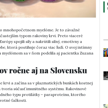
 o mnohopočetnom myelóme. Je to závažné
častejším typom rakoviny krvi. Preto viaceré
rópy spojili sily a nakrútili silný, emotívny a
be, ktorá postihuje čoraz viac ľudí. O svoj intímny
 myelómom sa v ňom podelila aj pacientka Zuzana
ov ročne aj na Slovensku
krvi a začína sa v plazmatických bunkách kostnej
a tvoria súčasť imunitného systému. Rakovinové
dného typu protilátky – paraproteínu, ktorého
otné ťažkosti.