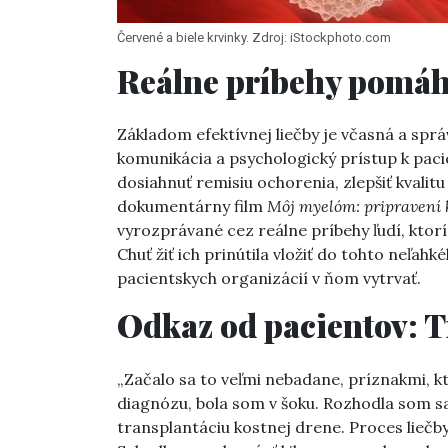
Červené a biele krvinky. Zdroj: iStockphoto.com
Reálne príbehy pomá
Základom efektívnej liečby je včasná a sprá
komunikácia a psychologický prístup k paci
dosiahnuť remisiu ochorenia, zlepšiť kvalitu 
dokumentárny film
Môj myelóm: pripravení 
vyrozprávané cez reálne príbehy ľudí, kto
Chuť žiť ich prinútila vložiť do tohto neľahk
pacientskych organizácií v ňom vytrvať.
Odkaz od pacientov: T
„Začalo sa to veľmi nebadane, príznakmi, k
diagnózu, bola som v šoku. Rozhodla som sa
transplantáciu kostnej drene. Proces liečby 