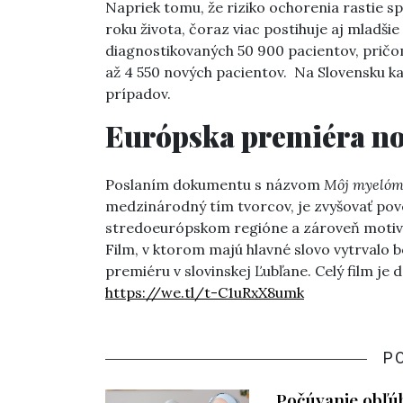
Napriek tomu, že riziko ochorenia rastie sp
roku života, čoraz viac postihuje aj mladši
diagnostikovaných 50 900 pacientov, pričo
až 4 550 nových pacientov. Na Slovensku k
prípadov.
Európska premiéra n
Poslaním dokumentu s názvom
Môj myelóm:
medzinárodný tím tvorcov, je zvyšovať po
stredoeurópskom regióne a zároveň motivov
Film, v ktorom majú hlavné slovo vytrvalo b
premiéru v slovinskej Ľubľane. Celý film je
https://we.tl/t-C1uRxX8umk
P
Počúvanie obľúb