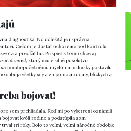
hajú
vna diagnostika. No dôležitá je i správna
entovi. Cieľom je dostať ochorenie pod kontrolu,
života a predĺžiť ho. Prispieť k tomu chce aj
kráčať vpred
, ktorý nesie silné posolstvo
rí sa mnohopočetnému myelómu hrdinsky postavili.
ého súboja všetky sily a za pomoci rodiny, blízkych a
reba bojovať!
toré som prehliadala. Keď mi po vyšetrení oznámili
 bojovať kvôli rodine a podstúpila som
trval tri roky. Bolo to veľmi, veľmi náročné obdobie.