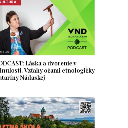
KULTÚRA
ODCAST: Láska a dvorenie v
inulosti. Vzťahy očami etnologičky
ataríny Nádaskej