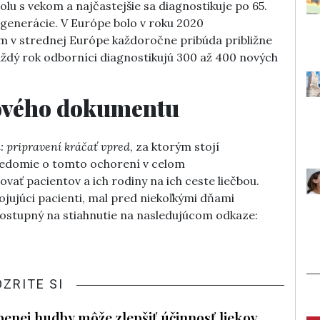
olu s vekom a najčastejšie sa diagnostikuje po 65.
e generácie. V Európe bolo v roku 2020
m v strednej Európe každoročne pribúda približne
aždý rok odborníci diagnostikujú 300 až 400 nových
ového dokumentu
 pripravení kráčať vpred
, za ktorým stojí
vedomie o tomto ochorení v celom
ať pacientov a ich rodiny na ich ceste liečbou.
ojujúci pacienti, mal pred niekoľkými dňami
 dostupný na stiahnutie na nasledujúcom odkaze:
OZRITE SI
enej hudby môže zlepšiť účinnosť liekov