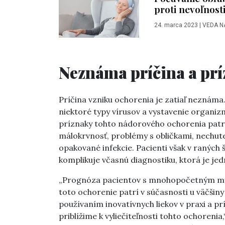
proti nevoľnost
24. marca 2023
|
VEDA N
Neznáma príčina a prí
Príčina vzniku ochorenia je zatiaľ neznám
niektoré typy vírusov a vystavenie organizm
príznaky tohto nádorového ochorenia patria 
málokrvnosť, problémy s obličkami, nechute
opakované infekcie. Pacienti však v raných 
komplikuje včasnú diagnostiku, ktorá je je
„Prognóza pacientov s mnohopočetným mye
toto ochorenie patrí v súčasnosti u väčšiny
používaním inovatívnych liekov v praxi a prí
priblížime k vyliečiteľnosti tohto ochoreni