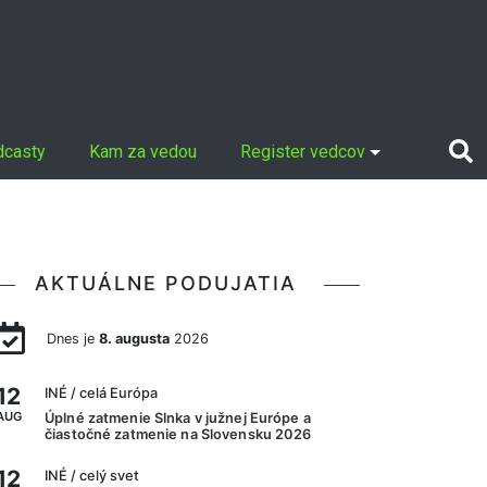
dcasty
Kam za vedou
Register vedcov
AKTUÁLNE PODUJATIA
Dnes je
8. augusta
2026
12
INÉ
/ celá Európa
AUG
Úplné zatmenie Slnka v južnej Európe a
čiastočné zatmenie na Slovensku 2026
12
INÉ
/ celý svet