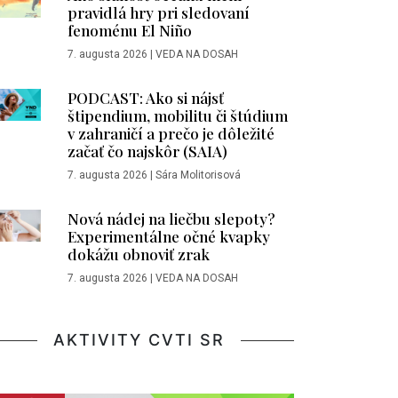
pravidlá hry pri sledovaní
fenoménu El Niño
7. augusta 2026
|
VEDA NA DOSAH
PODCAST: Ako si nájsť
štipendium, mobilitu či štúdium
v zahraničí a prečo je dôležité
začať čo najskôr (SAIA)
7. augusta 2026
|
Sára Molitorisová
Nová nádej na liečbu slepoty?
Experimentálne očné kvapky
dokážu obnoviť zrak
7. augusta 2026
|
VEDA NA DOSAH
AKTIVITY CVTI SR