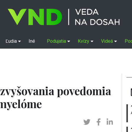
Ľudia
Iné
Podujatia
Kvízy
Videá
Po
 zvyšovania povedomia
myelóme