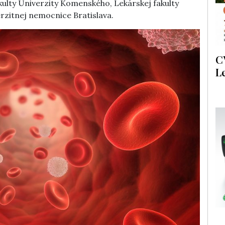
kulty Univerzity Komenského, Lekárskej fakulty
erzitnej nemocnice Bratislava.
C
L